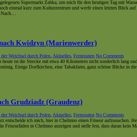
egelegenen Supermarkt Zabka, um mich für den heutigen Tag mit Wass
 noch einmal kurz zum Kulturzentrum und werfe einen letzten Blick a
s. Nach…
z nach Kwidzyn (Marienwerder)
 der Weichsel durch Polen
,
Aktuelles
,
Fernrouten
No Comments
eute ist die Strecke mit etwa 40 Kilometern nicht sonderlich lang und 
intönig. Einige Dorfkirchen, eine Tabakfarm, ganz schöne Blicke in die
nach Grudziadz (Graudenz)
 der Weichsel durch Polen
,
Aktuelles
,
Fernrouten
No Comments
z entscheide ich mich, hier in Chelmno einen Friseur aufzusuchen. He
die Friseurläden in Chelmno anzeigen und stelle fest, dass daran kein M