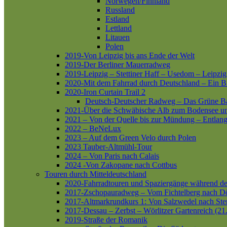
Norwegen/Finnland
Russland
Estland
Lettland
Litauen
Polen
2019-Von Leipzig bis ans Ende der Welt
2019-Der Berliner Mauerradweg
2019-Leipzig – Stettiner Haff – Usedom – Leipzig
2020-Mit dem Fahrrad durch Deutschland – Ein B
2020-Iron Curtain Trail 2
Deutsch-Deutscher Radweg – Das Grüne B
2021-Über die Schwäbische Alb zum Bodensee 
2021 – Von der Quelle bis zur Mündung – Entlang
2022 – BeNeLux
2023 – Auf dem Green Velo durch Polen
2023 Tauber-Altmühl-Tour
2024 – Von Paris nach Calais
2024 -Von Zakopane nach Cottbus
Touren durch Mitteldeutschland
2020-Fahrradtouren und Spaziergänge während d
2017-Zschopauradweg – Vom Fichtelberg nach Dö
2017-Altmarkrundkurs 1: Von Salzwedel nach Ste
2017-Dessau – Zerbst – Wörlitzer Gartenreich (21
2019-Straße der Romanik