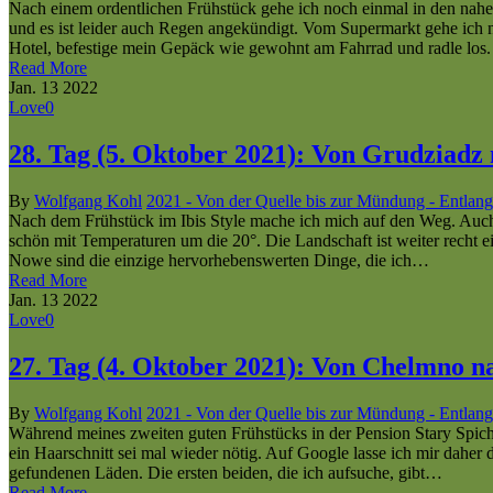
Nach einem ordentlichen Frühstück gehe ich noch einmal in den nah
und es ist leider auch Regen angekündigt. Vom Supermarkt gehe ich
Hotel, befestige mein Gepäck wie gewohnt am Fahrrad und radle lo
Read More
Jan.
13
2022
Love
0
28. Tag (5. Oktober 2021): Von Grudziad
By
Wolfgang Kohl
2021 - Von der Quelle bis zur Mündung - Entlang
Nach dem Frühstück im Ibis Style mache ich mich auf den Weg. Auch h
schön mit Temperaturen um die 20°. Die Landschaft ist weiter recht e
Nowe sind die einzige hervorhebenswerten Dinge, die ich…
Read More
Jan.
13
2022
Love
0
27. Tag (4. Oktober 2021): Von Chelmno 
By
Wolfgang Kohl
2021 - Von der Quelle bis zur Mündung - Entlang
Während meines zweiten guten Frühstücks in der Pension Stary Spichr
ein Haarschnitt sei mal wieder nötig. Auf Google lasse ich mir daher 
gefundenen Läden. Die ersten beiden, die ich aufsuche, gibt…
Read More