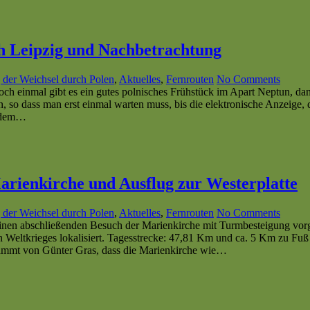
ch Leipzig und Nachbetrachtung
 der Weichsel durch Polen
,
Aktuelles
,
Fernrouten
No Comments
ch einmal gibt es ein gutes polnisches Frühstück im Apart Neptun, d
 so dass man erst einmal warten muss, bis die elektronische Anzeige, d
t dem…
Marienkirche und Ausflug zur Westerplatte
 der Weichsel durch Polen
,
Aktuelles
,
Fernrouten
No Comments
 einen abschließenden Besuch der Marienkirche mit Turmbesteigung v
n Weltkrieges lokalisiert. Tagesstrecke: 47,81 Km und ca. 5 Km zu F
tammt von Günter Gras, dass die Marienkirche wie…