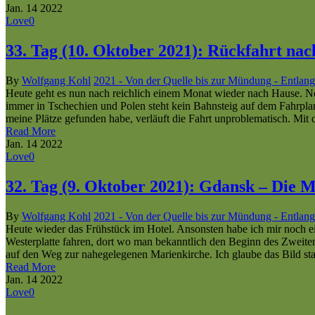
Jan.
14
2022
Love
0
33. Tag (10. Oktober 2021): Rückfahrt na
By
Wolfgang Kohl
2021 - Von der Quelle bis zur Mündung - Entlang
Heute geht es nun nach reichlich einem Monat wieder nach Hause. No
immer in Tschechien und Polen steht kein Bahnsteig auf dem Fahrplan,
meine Plätze gefunden habe, verläuft die Fahrt unproblematisch. Mi
Read More
Jan.
14
2022
Love
0
32. Tag (9. Oktober 2021): Gdansk – Die 
By
Wolfgang Kohl
2021 - Von der Quelle bis zur Mündung - Entlang
Heute wieder das Frühstück im Hotel. Ansonsten habe ich mir noch
Westerplatte fahren, dort wo man bekanntlich den Beginn des Zweite
auf den Weg zur nahegelegenen Marienkirche. Ich glaube das Bild s
Read More
Jan.
14
2022
Love
0