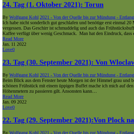
24. Tag (1. Oktober 2021): Torun
By
Wolfgang Kohl
2021 - Von der Quelle bis zur Mündung - Entlang
Ich habe nicht sonderlich gut geschlafen und benötige erst einmal
vergessen. Das Geschirr ist schmuddelig und auch das Frühstücksbuff
Kaffee verfügt über wenig Geschmack. Man hat den Eindruck, dass e
Read More
Jan.
11
2022
Love
0
23. Tag (30. September 2021): Von Wlocla
By
Wolfgang Kohl
2021 - Von der Quelle bis zur Mündung - Entlang
Beim Blick aus dem Fenster heute Morgen ist der Himmel grau und bed
schönen Frühstück mit einem üppigen Buffet mache ich mich auf den 
Höhenmetern zu passieren gilt. Ansonsten kann…
Read More
Jan.
09
2022
Love
0
22. Tag (29. September 2021):Von Plock n
By
Wolfgang Kohl
2021 - Von der Quelle bis zur Mündung - Entlang