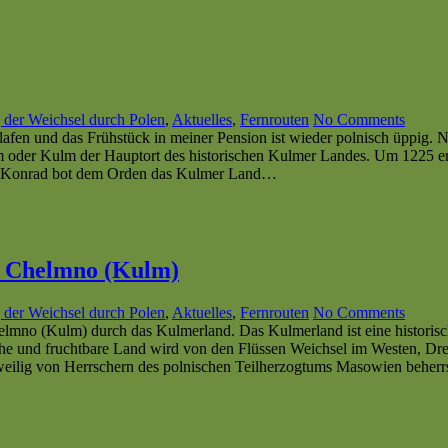
 der Weichsel durch Polen
,
Aktuelles
,
Fernrouten
No Comments
lafen und das Frühstück in meiner Pension ist wieder polnisch üppig.
der Kulm der Hauptort des historischen Kulmer Landes. Um 1225 er
n. Konrad bot dem Orden das Kulmer Land…
ch Chelmno (Kulm)
 der Weichsel durch Polen
,
Aktuelles
,
Fernrouten
No Comments
helmno (Kulm) durch das Kulmerland. Das Kulmerland ist eine histor
che und fruchtbare Land wird von den Flüssen Weichsel im Westen, D
weilig von Herrschern des polnischen Teilherzogtums Masowien beherrs