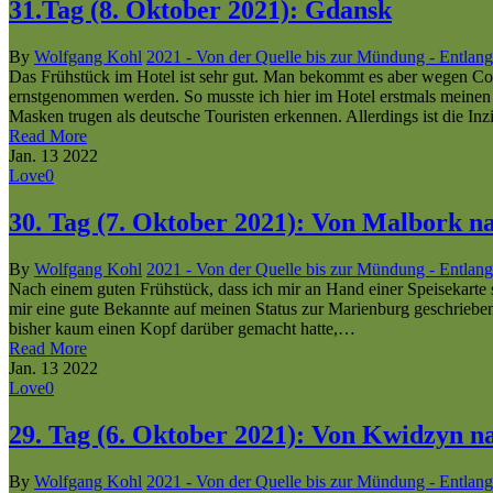
31.Tag (8. Oktober 2021): Gdansk
By
Wolfgang Kohl
2021 - Von der Quelle bis zur Mündung - Entlang
Das Frühstück im Hotel ist sehr gut. Man bekommt es aber wegen Coro
ernstgenommen werden. So musste ich hier im Hotel erstmals meinen 
Masken trugen als deutsche Touristen erkennen. Allerdings ist die I
Read More
Jan.
13
2022
Love
0
30. Tag (7. Oktober 2021): Von Malbork n
By
Wolfgang Kohl
2021 - Von der Quelle bis zur Mündung - Entlang
Nach einem guten Frühstück, dass ich mir an Hand einer Speisekarte 
mir eine gute Bekannte auf meinen Status zur Marienburg geschrieben
bisher kaum einen Kopf darüber gemacht hatte,…
Read More
Jan.
13
2022
Love
0
29. Tag (6. Oktober 2021): Von Kwidzyn 
By
Wolfgang Kohl
2021 - Von der Quelle bis zur Mündung - Entlang