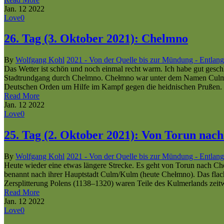
Jan.
12
2022
Love
0
26. Tag (3. Oktober 2021): Chelmno
By
Wolfgang Kohl
2021 - Von der Quelle bis zur Mündung - Entlang
Das Wetter ist schön und noch einmal recht warm. Ich habe gut gesch
Stadtrundgang durch Chelmno. Chełmno war unter dem Namen Culm o
Deutschen Orden um Hilfe im Kampf gegen die heidnischen Pruße
Read More
Jan.
12
2022
Love
0
25. Tag (2. Oktober 2021): Von Torun na
By
Wolfgang Kohl
2021 - Von der Quelle bis zur Mündung - Entlang
Heute wieder eine etwas längere Strecke. Es geht von Torun nach C
benannt nach ihrer Hauptstadt Culm/Kulm (heute Chełmno). Das fla
Zersplitterung Polens (1138–1320) waren Teile des Kulmerlands zeit
Read More
Jan.
12
2022
Love
0