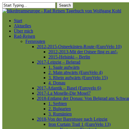
Skip
Search
to
Close
main
Search
content
Menu
Start
Aktuelles
Über mich
Rad-Reisen
Fernrouten
2012-2015-Ostseeküsten-Route (EuroVelo 10)
2012-2013-Mit der Ostsee fing es an!-
2015-Helsinki – Berlin
2017-Leipzig – Belgrad
1. Saale aufwärts
2. Main abwärts (EuroVelo 4)
3. Rhein aufwärts (EuroVelo 15)
4. Donau
2017-Atlantik – Basel (Eurovelo 6)
2017-La Moselle-Die Mosel7
2018-Entlang der Donau: Von Belgrad ans Schwa
1. Serbien
2. Bulgarien
3. Rumänien
2018-Von der Barentssee nach Leipzig
Iron Curtain Trail 1 (EuroVelo 13)