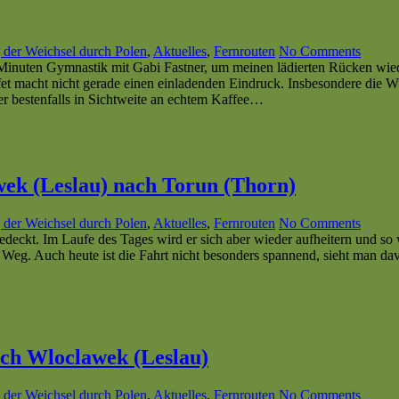
 der Weichsel durch Polen
,
Aktuelles
,
Fernrouten
No Comments
 20 Minuten Gymnastik mit Gabi Fastner, um meinen lädierten Rücken w
et macht nicht gerade einen einladenden Eindruck. Insbesondere die Wur
r bestenfalls in Sichtweite an echtem Kaffee…
wek (Leslau) nach Torun (Thorn)
 der Weichsel durch Polen
,
Aktuelles
,
Fernrouten
No Comments
eckt. Im Laufe des Tages wird er sich aber wieder aufheitern und so 
Weg. Auch heute ist die Fahrt nicht besonders spannend, sieht man da
ach Wloclawek (Leslau)
 der Weichsel durch Polen
,
Aktuelles
,
Fernrouten
No Comments