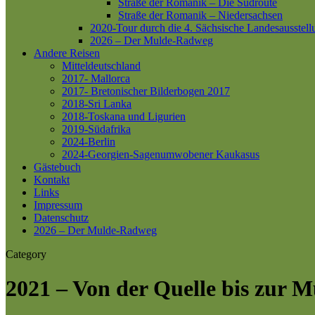
Straße der Romanik – Die Südroute
Straße der Romanik – Niedersachsen
2020-Tour durch die 4. Sächsische Landesausstell
2026 – Der Mulde-Radweg
Andere Reisen
Mitteldeutschland
2017- Mallorca
2017- Bretonischer Bilderbogen 2017
2018-Sri Lanka
2018-Toskana und Ligurien
2019-Südafrika
2024-Berlin
2024-Georgien-Sagenumwobener Kaukasus
Gästebuch
Kontakt
Links
Impressum
Datenschutz
2026 – Der Mulde-Radweg
Category
2021 – Von der Quelle bis zur 