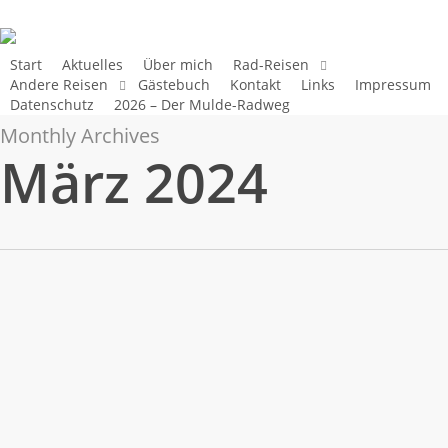
Skip
to
main
Start
Aktuelles
Über mich
Rad-Reisen
Andere Reisen
Gästebuch
Kontakt
Links
Impressum
content
Datenschutz
2026 – Der Mulde-Radweg
Monthly Archives
März 2024
MÄRZ
22.+23. Tag: (30.+31. März
31
2024) – Cherbourg
2024
By
Wolfgang Kohl
2024 - Von Paris nach
Calais
,
Aktuelles
,
Fernrouten
No Comments
1
Wie schon angedeutet, die zwei Tage Aufenthalt