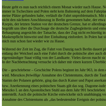
Heute geht es nun nach reichlich einem Monat wieder nach Hause. No
immer in Tschechien und Polen steht kein Bahnsteig auf dem Fahrplan,
meine Plätze gefunden habe, verläuft die Fahrt unproblematisch. Mit
nicht den nächsten Anschlusszug in Berlin genommen habe, der etwa e
Rzepin, der letzten Station vor der deutschen Grenze, hat er allerdi
begrüßt uns über die Durchsage die deutsche Zugbegleiterin und entsc
Behauptung angesichts der Tatsache, dass der Zug nicht rechtzeitig in
Maskenpflicht hinweist und ihre Einhaltung einfordert. In Polen hat
mich nun schon fast wieder wie zu Hause.
Während der Zeit im Zug, die Fahrt von Danzig nach Berlin dauert pl
entlang der Weichsel auch eine Fahrt durch die polnische aber auch 
eigenständiger Staat völlig von der Landkarte. Vieles davon macht si
In der Nachbetrachtung versuche ich daher mir einen kurzen Überblic
Die – geschriebene – Geschichte Polens beginnt im Jahr 963, in dem 
wird.
Mieszkos
freiwillige
Annahme des Christentums, durch die Taufe
Stamm der Polanen gehörte,
ging das durch Kaiser und Papst anerkan
bzw. Anerkennung eines polnischen Staats gilt das sog. Dagome-iude
Mieszko I. an den Apostolischen Stuhl aus dem Jahr 991 beschrieben
unterstellt. Auch die polnische Kirche entwickelte sich unabhängig v
Annahme des Christentums als „das bedeutendste Ereignis der polnis