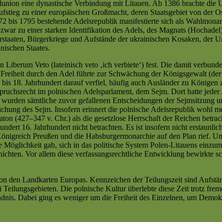
onalunion eine dynastische Verbindung mit Litauen. Ab 1386 brachte di
fstieg zu einer europäischen Großmacht, deren Staatsgebiet von der 
72 bis 1795 bestehende Adelsrepublik manifestierte sich als Wahlmonarc
zwar zu einer starken Identifikation des Adels, des Magnats (Hochadel
barstaaten, Bürgerkriege und Aufstände der ukrainischen Kosaken, der 
ischen Staates.
n Liberum Veto (lateinisch
veto
‚ich verbiete‘
) fest. Die damit verbun
Freiheit durch den Adel führte zur Schwächung der Königsgewalt (der
bis 18. Jahrhundert darauf verfiel, häufig auch Ausländer zu Königen 
pruchsrecht im polnischen Adelsparlament, dem Sejm. Dort hatte jeder
 wurden sämtliche zuvor gefallenen Entscheidungen der Sejmsitzung un
hung des Sejm. Insofern erinnert die polnische Adelsrepublik wohl mehr
aton (427–347 v. Chr.) als die gesetzlose Herrschaft der Reichen betrach
dert 16. Jahrhundert nicht betrachten. Es ist insofern nicht erstaunli
önigreich Preußen und die Habsburgermonarchie auf den Plan rief. Um
öglichkeit gab, sich in das politische System Polen-Litauens einzumis
ichten. Vor allem diese verfassungsrechtliche Entwicklung bewirkte sc
on den Landkarten Europas. Kennzeichen der Teilungszeit sind Aufstä
 Teilungsgebieten. Die polnische Kultur überlebte diese Zeit trotz fre
ändnis. Dabei ging es weniger um die Freiheit des Einzelnen, um Demokr