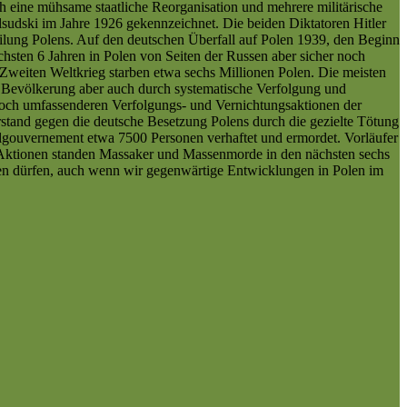
h eine mühsame staatliche Reorganisation und mehrere militärische
Pilsudski im Jahre 1926 gekennzeichnet. Die beiden Diktatoren Hitler
eilung Polens. Auf den deutschen Überfall auf Polen 1939, den Beginn
chsten 6 Jahren in Polen von Seiten der Russen aber sicher noch
Zweiten Weltkrieg starben etwa sechs Millionen Polen. Die meisten
n Bevölkerung aber auch durch systematische Verfolgung und
noch umfassenderen Verfolgungs- und Vernichtungsaktionen der
rstand gegen die deutsche Besetzung Polens durch die gezielte Tötung
lgouvernement etwa 7500 Personen verhaftet und ermordet. Vorläufer
en Aktionen standen Massaker und Massenmorde in den nächsten sechs
sen dürfen, auch wenn wir gegenwärtige Entwicklungen in Polen im