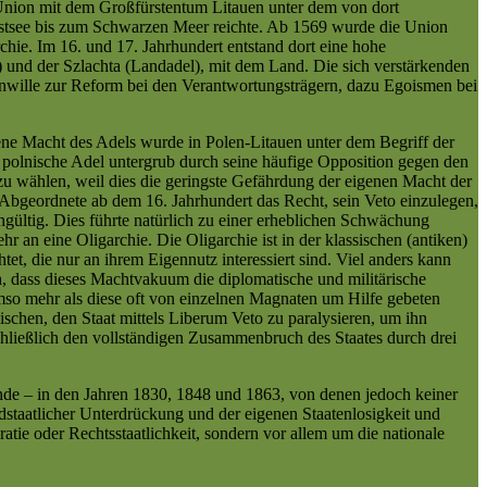
e Union mit dem Großfürstentum Litauen unter dem von dort
Ostsee bis zum Schwarzen Meer reichte. Ab 1569 wurde die Union
hie. Im 16. und 17. Jahrhundert entstand dort eine hohe
) und der Szlachta (Landadel), mit dem Land. Die sich verstärkenden
Unwille zur Reform bei den Verantwortungsträgern, dazu Egoismen bei
dene Macht des Adels wurde in Polen-Litauen unter dem Begriff der
 polnische Adel untergrub durch seine häufige Opposition gegen den
zu wählen, weil dies die geringste Gefährdung der eigenen Macht der
 Abgeordnete ab dem 16. Jahrhundert das Recht, sein Veto einzulegen,
gültig. Dies führte natürlich zu einer erheblichen Schwächung
 an eine Oligarchie. Die Oligarchie ist in der klassischen (antiken)
tet, die nur an ihrem Eigennutz interessiert sind. Viel anders kann
ch, dass dieses Machtvakuum die diplomatische und militärische
so mehr als diese oft von einzelnen Magnaten um Hilfe gebeten
chen, den Staat mittels Liberum Veto zu paralysieren, um ihn
hließlich den vollständigen Zusammenbruch des Staates durch drei
nde – in den Jahren 1830, 1848 und 1863, von denen jedoch keiner
mdstaatlicher Unterdrückung und der eigenen Staatenlosigkeit und
atie oder Rechtsstaatlichkeit, sondern vor allem um die nationale