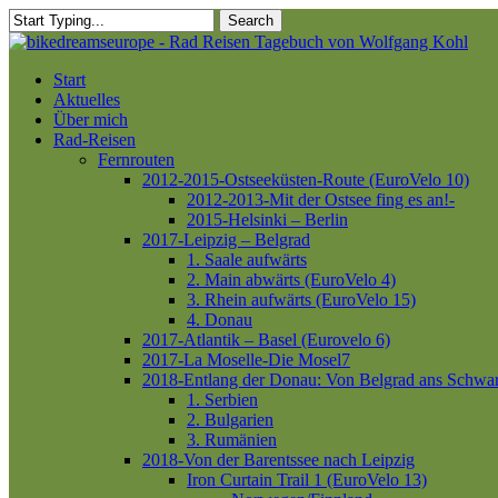
Skip
Search
to
Close
main
Search
content
Menu
Start
Aktuelles
Über mich
Rad-Reisen
Fernrouten
2012-2015-Ostseeküsten-Route (EuroVelo 10)
2012-2013-Mit der Ostsee fing es an!-
2015-Helsinki – Berlin
2017-Leipzig – Belgrad
1. Saale aufwärts
2. Main abwärts (EuroVelo 4)
3. Rhein aufwärts (EuroVelo 15)
4. Donau
2017-Atlantik – Basel (Eurovelo 6)
2017-La Moselle-Die Mosel7
2018-Entlang der Donau: Von Belgrad ans Schwa
1. Serbien
2. Bulgarien
3. Rumänien
2018-Von der Barentssee nach Leipzig
Iron Curtain Trail 1 (EuroVelo 13)