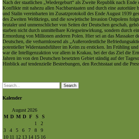
Nach der staatlichen „Wiedergeburt“ als Zweite Republik nach Ende d
Konflikte mit nahezu allen Nachbarstaaten und durch eine autoritäre b
und Stalin vereinbarten im Zusatzprotokoll des Ende August 1939 ges
des Zweiten Weltkriegs, und die sowjetische Invasion Ostpolens folg
brutaler und unmenschlicher von Seiten der Deutschen geschah, gehör
starben nicht durch unmittelbare Kriegseinwirkung, sondern durch e
Ermordung von Millionen anderen Polen. Hier sei an das Massaker d
Deutschen, die verharmlosend als „Außerordentliche Befriedungsaktio
potentieller Widerstandsführer im Keim zu ersticken. Im Frühling 
war die Intelligenzaktion vor allem in Krakau, bei der das Ziel die
Jahren im von den Deutschen besetzten Gebiet ständig auf der Tages
Hinblick auf tendenzielle Bestrebungen, den Rechtsstaat und die Presse
Search
Kalender
August 2026
M
D
M
D
F
S
S
1
2
3
4
5
6
7
8
9
10
11
12
13
14
15
16