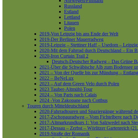
Norwegen/Finnland
Russland
Estland
Lettland
Litauen
Polen
2019-Von Leipzig bis ans Ende der Welt
2019-Der Berliner Mauerradweg
2019-Leipzig – Stettiner Haff – Usedom – Leipzig
2020-Mit dem Fahrrad durch Deutschland – Ein B
2020-Iron Curtain Trail 2
Deutsch-Deutscher Radweg – Das Grüne B
2021-Über die Schwäbische Alb zum Bodensee 
2021 – Von der Quelle bis zur Mündung – Entlang
2022 – BeNeLux
2023 – Auf dem Green Velo durch Polen
2023 Tauber-Altmühl-Tour
2024 – Von Paris nach Calais
2024 -Von Zakopane nach Cottbus
Touren durch Mitteldeutschland
2020-Fahrradtouren und Spaziergänge während d
2017-Zschopauradweg – Vom Fichtelberg nach Dö
2017-Altmarkrundkurs 1: Von Salzwedel nach Ste
2017-Dessau – Zerbst – Wörlitzer Gartenreich (21
2019-Straße der Romanik