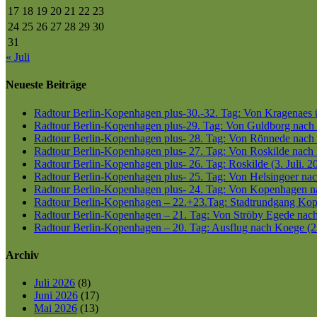
17
18
19
20
21
22
23
24
25
26
27
28
29
30
31
« Juli
Neueste Beiträge
Radtour Berlin-Kopenhagen plus-30.-32. Tag: Von Kragenaes üb
Radtour Berlin-Kopenhagen plus-29. Tag: Von Guldborg nach K
Radtour Berlin-Kopenhagen plus- 28. Tag: Von Rönnede nach G
Radtour Berlin-Kopenhagen plus- 27. Tag: Von Roskilde nach 
Radtour Berlin-Kopenhagen plus- 26. Tag: Roskilde (3. Juli. 2
Radtour Berlin-Kopenhagen plus- 25. Tag: Von Helsingoer nach
Radtour Berlin-Kopenhagen plus- 24. Tag: Von Kopenhagen nac
Radtour Berlin-Kopenhagen – 22.+23.Tag: Stadtrundgang Kop
Radtour Berlin-Kopenhagen – 21. Tag: Von Ströby Egede nac
Radtour Berlin-Kopenhagen – 20. Tag: Ausflug nach Koege (2
Archiv
Juli 2026
(8)
Juni 2026
(17)
Mai 2026
(13)