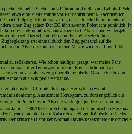
ann packe ich meine Sachen aufs Fahrrad und radle zum Bahnhof. Wie
iesen etwa eine Viertelstunde vor Fahrtantritt nennt. Nachdem ich
CE nach Leipzig. Ich bin ganz froh, dass ich beim Fahrkartenkauf
dern einen Zug später. Der EC fährt zwar in Polen sehr pünktlich. In
 Lokomotive ankommt bzw. einsatzbereit ist. Als es dann weitergeht,
ben worden sei. Das scheint mir denn doch eine sehr kühne
ie Zugbegleitung erst einmal durch den Zug geht und auf die
nicht mehr. Also setze auch ich meine Maske wieder auf und fühle
mal zu reflektieren. Wie schon häufiger gesagt, war meine Fahrt
s dann nach drei Teilungen für mehr als ein Jahrhundert als
isten von uns ist aber wenig über die polnische Geschichte bekannt.
den Artikeln aus Wikipedia verdanke.
ner lateinischen Chronik als fähiger Herrscher erwähnt
 Fremdmissionierung. Aus seinem Herzogtum, zu dem angeblich ein
Königreich Polen hervor. Als eine wichtige Quelle zur Gründung
us den Jahren 1086/1087 ein Schenkungsakt des polnischen Herzogs
z des Papstes und nicht dem Kaiser des Heiligen Römischen Reichs
ie. Der britische Historiker Norman Davies bezeichnete die offizielle