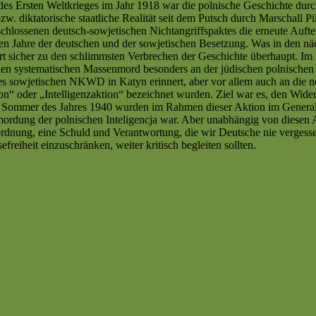
es Ersten Weltkrieges im Jahr 1918 war die polnische Geschichte durc
zw. diktatorische staatliche Realität seit dem Putsch durch Marschall 
chlossenen deutsch-sowjetischen Nichtangriffspaktes die erneute Auft
ten Jahre der deutschen und der sowjetischen Besetzung. Was in den nä
t sicher zu den schlimmsten Verbrechen der Geschichte überhaupt. Im 
inen systematischen Massenmord besonders an der jüdischen polnische
es sowjetischen NKWD in Katyn erinnert, aber vor allem auch an die 
n“ oder „Intelligenzaktion“ bezeichnet wurden. Ziel war es, den Wide
und Sommer des Jahres 1940 wurden im Rahmen dieser Aktion im Genera
 Ermordung der polnischen Inteligencja war. Aber unabhängig von dies
ordnung, eine Schuld und Verantwortung, die wir Deutsche nie verges
freiheit einzuschränken, weiter kritisch begleiten sollten.