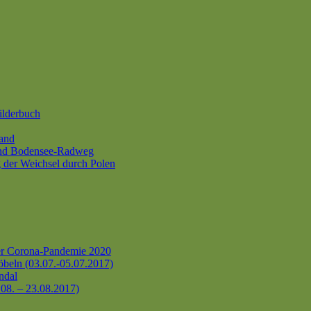
ilderbuch
and
und Bodensee-Radweg
 der Weichsel durch Polen
er Corona-Pandemie 2020
beln (03.07.-05.07.2017)
ndal
.08. – 23.08.2017)