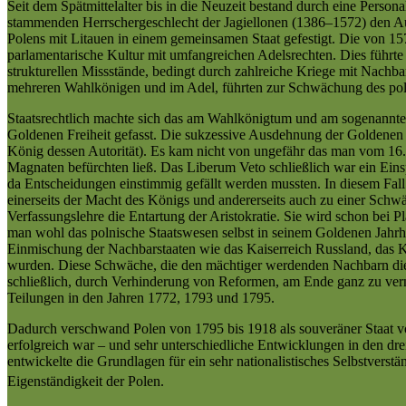
Seit dem Spätmittelalter bis in die Neuzeit bestand durch eine Pers
stammenden Herrschergeschlecht der Jagiellonen (1386–1572) den Au
Polens mit Litauen in einem gemeinsamen Staat gefestigt. Die von 15
parlamentarische Kultur mit umfangreichen Adelsrechten. Dies führte 
strukturellen Missstände, bedingt durch zahlreiche Kriege mit Nach
mehreren Wahlkönigen und im Adel, führten zur Schwächung des poln
Staatsrechtlich machte sich das am Wahlkönigtum und am sogenannte
Goldenen Freiheit gefasst. Die sukzessive Ausdehnung der Goldenen 
König dessen Autorität). Es kam nicht von ungefähr das man vom 16. 
Magnaten befürchten ließ. Das Liberum Veto schließlich war ein Eins
da Entscheidungen einstimmig gefällt werden mussten. In diesem Fall
einerseits der Macht des Königs und andererseits auch zu einer Schwäc
Verfassungslehre die Entartung der Aristokratie. Sie wird schon bei Pl
man wohl das polnische Staatswesen selbst in seinem Goldenen Jahrhun
Einmischung der Nachbarstaaten wie das Kaiserreich Russland, das K
wurden. Diese Schwäche, die den mächtiger werdenden Nachbarn die M
schließlich, durch Verhinderung von Reformen, am Ende ganz zu vern
Teilungen in den Jahren 1772, 1793 und 1795.
Dadurch verschwand Polen von 1795 bis 1918 als souveräner Staat v
erfolgreich war – und sehr unterschiedliche Entwicklungen in den drei
entwickelte die Grundlagen für ein sehr nationalistisches Selbstverst
Eigenständigkeit der Polen.