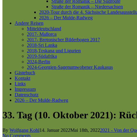
Straße der Romanik – Die Südroute
Straße der Romanik – Niedersachsen
2020-Tour durch die 4. Sächsische Landesausstell
2026 – Der Mulde-Radweg
Andere Reisen
Mitteldeutschland
2017- Mallorca
2017- Bretonischer Bilderbogen 2017
2018-Sri Lanka
2018-Toskana und Ligurien
2019-Südafrika
2024-Berlin
2024-Georgien-Sagenumwobener Kaukasus
Gästebuch
Kontakt
Links
Impressum
Datenschutz
2026 – Der Mulde-Radweg
33. Tag (10. Oktober 2021): Rü
By
Wolfgang Kohl
14. Januar 2022
Mai 18th, 2022
2021 - Von der Que
No Comments