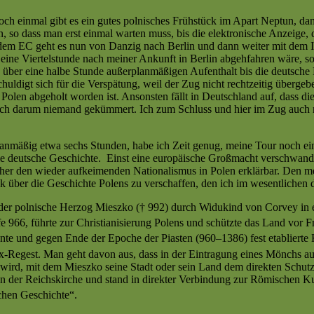
ch einmal gibt es ein gutes polnisches Frühstück im Apart Neptun, d
 so dass man erst einmal warten muss, bis die elektronische Anzeige, d
 dem EC geht es nun von Danzig nach Berlin und dann weiter mit dem I
ine Viertelstunde nach meiner Ankunft in Berlin abgehfahren wäre, son
ngs über eine halbe Stunde außerplanmäßigen Aufenthalt bis die deutsche
huldigt sich für die Verspätung, weil der Zug nicht rechtzeitig überge
 Polen abgeholt worden ist. Ansonsten fällt in Deutschland auf, dass d
 sich darum niemand gekümmert. Ich zum Schluss und hier im Zug auch 
anmäßig etwa sechs Stunden, habe ich Zeit genug, meine Tour noch ein
die deutsche Geschichte. Einst eine europäische Großmacht verschwand e
cher den wieder aufkeimenden Nationalismus in Polen erklärbar. Den me
k über die Geschichte Polens zu verschaffen, den ich im wesentlichen 
der polnische Herzog Mieszko († 992) durch Widukind von Corvey in ei
 966, führte zur Christianisierung Polens und schützte das Land vor
nte und gegen Ende der Epoche der Piasten (960–1386) fest etablierte 
x-Regest.
Man geht davon aus, dass in der Eintragung eines Mönchs a
 wird, mit dem Mieszko seine Stadt oder sein Land dem direkten Schut
on der Reichskirche und stand in direkter Verbindung zur Römischen Kur
chen Geschichte“.