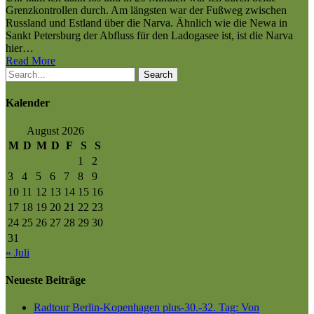
Grenzkontrollen durch. Am längsten war der Fußweg zwischen
Russland und Estland über die Narva. Ähnlich wie die Newa in
Sankt Petersburg der Abfluss für den Ladogasee ist, ist die Narva
hier…
Read More
Search
Kalender
August 2026
M
D
M
D
F
S
S
1
2
3
4
5
6
7
8
9
10
11
12
13
14
15
16
17
18
19
20
21
22
23
24
25
26
27
28
29
30
31
« Juli
Neueste Beiträge
Radtour Berlin-Kopenhagen plus-30.-32. Tag: Von