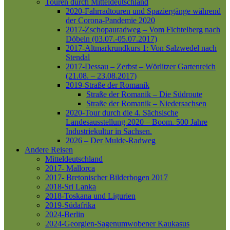
Touren durch Mitteldeutschland
2020-Fahrradtouren und Spaziergänge während
der Corona-Pandemie 2020
2017-Zschopauradweg – Vom Fichtelberg nach
Döbeln (03.07.-05.07.2017)
2017-Altmarkrundkurs 1: Von Salzwedel nach
Stendal
2017-Dessau – Zerbst – Wörlitzer Gartenreich
(21.08. – 23.08.2017)
2019-Straße der Romanik
Straße der Romanik – Die Südroute
Straße der Romanik – Niedersachsen
2020-Tour durch die 4. Sächsische
Landesausstellung 2020 – Boom. 500 Jahre
Industriekultur in Sachsen.
2026 – Der Mulde-Radweg
Andere Reisen
Mitteldeutschland
2017- Mallorca
2017- Bretonischer Bilderbogen 2017
2018-Sri Lanka
2018-Toskana und Ligurien
2019-Südafrika
2024-Berlin
2024-Georgien-Sagenumwobener Kaukasus