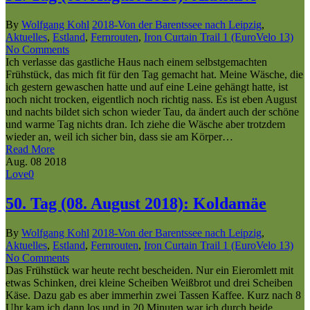
By
Wolfgang Kohl
2018-Von der Barentssee nach Leipzig
,
Aktuelles
,
Estland
,
Fernrouten
,
Iron Curtain Trail 1 (EuroVelo 13)
No Comments
Ich verlasse das gastliche Haus nach einem selbstgemachten
Frühstück, das mich fit für den Tag gemacht hat. Meine Wäsche, die
ich gestern gewaschen hatte und auf eine Leine gehängt hatte, ist
noch nicht trocken, eigentlich noch richtig nass. Es ist eben August
und nachts bildet sich schon wieder Tau, da ändert auch der schöne
und warme Tag nichts dran. Ich ziehe die Wäsche aber trotzdem
wieder an, weil ich sicher bin, dass sie am Körper…
Read More
Aug.
08
2018
Love
0
50. Tag (08. August 2018): Koldamäe
By
Wolfgang Kohl
2018-Von der Barentssee nach Leipzig
,
Aktuelles
,
Estland
,
Fernrouten
,
Iron Curtain Trail 1 (EuroVelo 13)
No Comments
Das Frühstück war heute recht bescheiden. Nur ein Eieromlett mit
etwas Schinken, drei kleine Scheiben Weißbrot und drei Scheiben
Käse. Dazu gab es aber immerhin zwei Tassen Kaffee. Kurz nach 8
Uhr kam ich dann los und in 20 Minuten war ich durch beide