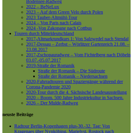
Bodensee-Radweg
2022 – BeNeLux
2023 – Auf dem Green Velo durch Polen
2023 Tauber-Altmühl-Tour
2024 – Von Paris nach Calais
2024 -Von Zakopane nach Cottbus
Touren durch Mitteldeutschland
2017-Altmarkrundkurs 1: Von Salzwedel nach Stendal
2017-Dessau – Zerbst – Wörlitzer Gartenreich
21.08. –
23.08.2017
2017-Zschopauradweg – Vom Fichtelberg nach Döbeln
03.07.-05.07.2017
2019-Straße der Romanik
Straße der Romanik – Die Südroute
Straße der Romanik – Niedersachsen
2020-Fahrradtouren und Spaziergänge während der
Corona-Pandemie 2020
2020-Tour durch die 4. Sächsische Landesausstellung
2020 – Boom. 500 Jahre Industriekultur in Sachsen.
2026 – Der Mulde-Radweg
neuste Beiträge
Radtour Berlin-Kopenhagen plus-30.-32. Tag: Von
Kragenaes über Nynköbing, Marielyst, Rostock nach