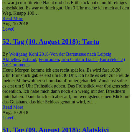
es war ja nur für eine Nacht und das Frühstück hat dann für einiges
entschädigt. Es war wirklich gut. Um 9 Uhr mache ich mich auf den
Weg. Knapp 100…
Read More
Aug.
10
2018
Love
0
52. Tag (10. August 2018): Tartu
By
Wolfgang Kohl
2018-Von der Barentssee nach Leipzig
,
Aktuelles
,
Estland
,
Fernrouten
,
Iron Curtain Trail 1 (EuroVelo 13)
No Comments
Heute Morgen komme ich erst recht spät los. Es wird fast 10.30
Uhr. Frühstück gab es erst um 8:30 Uhr. Ich hatte es sehr zur Freude
meiner Mitbewohner schon darauf runtergehandelt. Zunächst sollte
es erst um 9 Uhr Frühstück geben. Das Frühstück war übrigens sehr
ordentlich. Ich habe mich dann noch ein wenig mit den Dresdnern
unterhalten. Dann brach ich aber auf, um wenigstens einen Blick auf
das Gutshaus, das hier Schloss genannt wird, zu…
Read More
Aug.
10
2018
Love
0
51. Tag (09. August 2018): Alatskivi