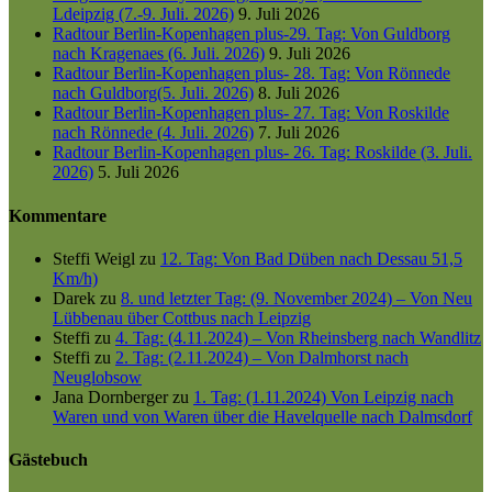
Ldeipzig (7.-9. Juli. 2026)
9. Juli 2026
Radtour Berlin-Kopenhagen plus-29. Tag: Von Guldborg
nach Kragenaes (6. Juli. 2026)
9. Juli 2026
Radtour Berlin-Kopenhagen plus- 28. Tag: Von Rönnede
nach Guldborg(5. Juli. 2026)
8. Juli 2026
Radtour Berlin-Kopenhagen plus- 27. Tag: Von Roskilde
nach Rönnede (4. Juli. 2026)
7. Juli 2026
Radtour Berlin-Kopenhagen plus- 26. Tag: Roskilde (3. Juli.
2026)
5. Juli 2026
Kommentare
Steffi Weigl
zu
12. Tag: Von Bad Düben nach Dessau 51,5
Km/h)
Darek
zu
8. und letzter Tag: (9. November 2024) – Von Neu
Lübbenau über Cottbus nach Leipzig
Steffi
zu
4. Tag: (4.11.2024) – Von Rheinsberg nach Wandlitz
Steffi
zu
2. Tag: (2.11.2024) – Von Dalmhorst nach
Neuglobsow
Jana Dornberger
zu
1. Tag: (1.11.2024) Von Leipzig nach
Waren und von Waren über die Havelquelle nach Dalmsdorf
Gästebuch