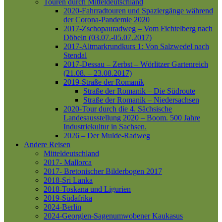
Touren durch Mitteldeutschland
2020-Fahrradtouren und Spaziergänge während
der Corona-Pandemie 2020
2017-Zschopauradweg – Vom Fichtelberg nach
Döbeln (03.07.-05.07.2017)
2017-Altmarkrundkurs 1: Von Salzwedel nach
Stendal
2017-Dessau – Zerbst – Wörlitzer Gartenreich
(21.08. – 23.08.2017)
2019-Straße der Romanik
Straße der Romanik – Die Südroute
Straße der Romanik – Niedersachsen
2020-Tour durch die 4. Sächsische
Landesausstellung 2020 – Boom. 500 Jahre
Industriekultur in Sachsen.
2026 – Der Mulde-Radweg
Andere Reisen
Mitteldeutschland
2017- Mallorca
2017- Bretonischer Bilderbogen 2017
2018-Sri Lanka
2018-Toskana und Ligurien
2019-Südafrika
2024-Berlin
2024-Georgien-Sagenumwobener Kaukasus