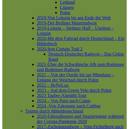
Lettland
Litauen
Polen
2019-Von Leipzig bis ans Ende der Welt
2019-Der Berliner Mauerradweg
2019-Leipzig – Stettiner Haff – Usedom –
Leipzig
2020-Mit dem Fahrrad durch Deutschland – Ein
Bilderbuch
2020-Iron Curtain Trail 2
Deutsch-Deutscher Radweg – Das Grüne
Band
2021-Über die Schwäbische Alb zum Bodensee
und Bodensee-Radweg
2021 – Von der Quelle bis zur Mündung –
Entlang der Weichsel durch Polen
2022 – BeNeLux
2023 – Auf dem Green Velo durch Polen
2023 Tauber-Altmühl-Tour
2024 – Von Paris nach Calais
2024 -Von Zakopane nach Cottbus
Touren durch Mitteldeutschland
2020-Fahrradtouren und Spaziergänge während
der Corona-Pandemie 2020
2017-Zschopauradweg – Vom Fichtelberg nach