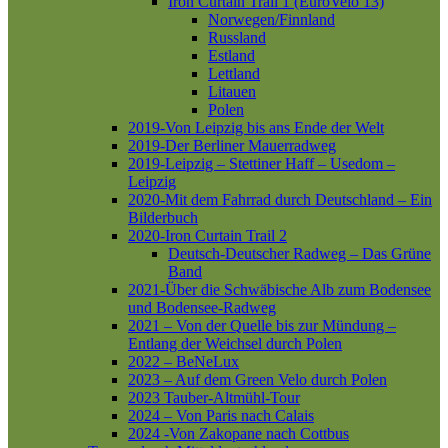
Iron Curtain Trail 1 (EuroVelo 13)
Norwegen/Finnland
Russland
Estland
Lettland
Litauen
Polen
2019-Von Leipzig bis ans Ende der Welt
2019-Der Berliner Mauerradweg
2019-Leipzig – Stettiner Haff – Usedom –
Leipzig
2020-Mit dem Fahrrad durch Deutschland – Ein
Bilderbuch
2020-Iron Curtain Trail 2
Deutsch-Deutscher Radweg – Das Grüne
Band
2021-Über die Schwäbische Alb zum Bodensee
und Bodensee-Radweg
2021 – Von der Quelle bis zur Mündung –
Entlang der Weichsel durch Polen
2022 – BeNeLux
2023 – Auf dem Green Velo durch Polen
2023 Tauber-Altmühl-Tour
2024 – Von Paris nach Calais
2024 -Von Zakopane nach Cottbus