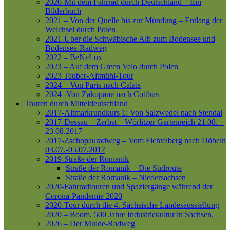
2020-Mit dem Fahrrad durch Deutschland – Ein
Bilderbuch
2021 – Von der Quelle bis zur Mündung – Entlang der
Weichsel durch Polen
2021-Über die Schwäbische Alb zum Bodensee und
Bodensee-Radweg
2022 – BeNeLux
2023 – Auf dem Green Velo durch Polen
2023 Tauber-Altmühl-Tour
2024 – Von Paris nach Calais
2024 -Von Zakopane nach Cottbus
Touren durch Mitteldeutschland
2017-Altmarkrundkurs 1: Von Salzwedel nach Stendal
2017-Dessau – Zerbst – Wörlitzer Gartenreich
21.08. –
23.08.2017
2017-Zschopauradweg – Vom Fichtelberg nach Döbeln
03.07.-05.07.2017
2019-Straße der Romanik
Straße der Romanik – Die Südroute
Straße der Romanik – Niedersachsen
2020-Fahrradtouren und Spaziergänge während der
Corona-Pandemie 2020
2020-Tour durch die 4. Sächsische Landesausstellung
2020 – Boom. 500 Jahre Industriekultur in Sachsen.
2026 – Der Mulde-Radweg