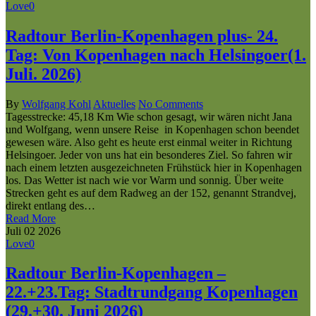
Love
0
Radtour Berlin-Kopenhagen plus- 24.
Tag: Von Kopenhagen nach Helsingoer(1.
Juli. 2026)
By
Wolfgang Kohl
Aktuelles
No Comments
Tagesstrecke: 45,18 Km Wie schon gesagt, wir wären nicht Jana
und Wolfgang, wenn unsere Reise in Kopenhagen schon beendet
gewesen wäre. Also geht es heute erst einmal weiter in Richtung
Helsingoer. Jeder von uns hat ein besonderes Ziel. So fahren wir
nach einem letzten ausgezeichneten Frühstück hier in Kopenhagen
los. Das Wetter ist nach wie vor Warm und sonnig. Über weite
Strecken geht es auf dem Radweg an der 152, genannt Strandvej,
direkt entlang des…
Read More
Juli
02
2026
Love
0
Radtour Berlin-Kopenhagen –
22.+23.Tag: Stadtrundgang Kopenhagen
(29.+30. Juni 2026)