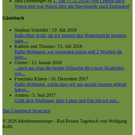
Jana Dornberger
zu
1. Tag: (1.11.2024) Von Leipzig nach
Waren und von Waren über die Havelquelle nach Dalmsdorf
Gästebuch
Stephan Schröder
/
19. Juli 2018
Hallo Herr Kohl, als ich gestern den Wetterbericht gesehen
habe,...
Kathrin und Thomas
/
15. Juli 2018
Hallo Wolfgang, wir versuchen schon seid 2 Wochen dir
liebe...
Günter
/
12. Januar 2018
...auch aus Jena die besten Wünsche für's neue (Kalender-
wie...
Franziska Klaren
/
16. Dezember 2017
Hallo Wolfgang, schön dass wir uns gerade kennen gelernt
haben...
Andrea
/
5. Juni 2017
Grüß dich Wolfgang, über Lukas und Elis bin ich auf...
Das Gästebuch besuchen
© 2026 bikedreamseurope - Rad Reisen Tagebuch von Wolfgang
Kohl.