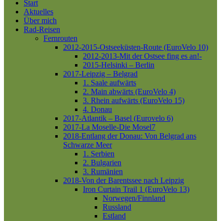
Close
Start
Menu
Aktuelles
Über mich
Rad-Reisen
Fernrouten
2012-2015-Ostseeküsten-Route (EuroVelo 10)
2012-2013-Mit der Ostsee fing es an!-
2015-Helsinki – Berlin
2017-Leipzig – Belgrad
1. Saale aufwärts
2. Main abwärts (EuroVelo 4)
3. Rhein aufwärts (EuroVelo 15)
4. Donau
2017-Atlantik – Basel (Eurovelo 6)
2017-La Moselle-Die Mosel7
2018-Entlang der Donau: Von Belgrad ans
Schwarze Meer
1. Serbien
2. Bulgarien
3. Rumänien
2018-Von der Barentssee nach Leipzig
Iron Curtain Trail 1 (EuroVelo 13)
Norwegen/Finnland
Russland
Estland