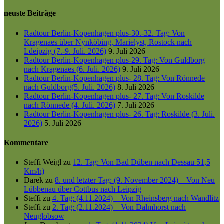
neuste Beiträge
Radtour Berlin-Kopenhagen plus-30.-32. Tag: Von
Kragenaes über Nynköbing, Marielyst, Rostock nach
Ldeipzig (7.-9. Juli. 2026)
9. Juli 2026
Radtour Berlin-Kopenhagen plus-29. Tag: Von Guldborg
nach Kragenaes (6. Juli. 2026)
9. Juli 2026
Radtour Berlin-Kopenhagen plus- 28. Tag: Von Rönnede
nach Guldborg(5. Juli. 2026)
8. Juli 2026
Radtour Berlin-Kopenhagen plus- 27. Tag: Von Roskilde
nach Rönnede (4. Juli. 2026)
7. Juli 2026
Radtour Berlin-Kopenhagen plus- 26. Tag: Roskilde (3. Juli.
2026)
5. Juli 2026
Kommentare
Steffi Weigl
zu
12. Tag: Von Bad Düben nach Dessau 51,5
Km/h)
Darek
zu
8. und letzter Tag: (9. November 2024) – Von Neu
Lübbenau über Cottbus nach Leipzig
Steffi
zu
4. Tag: (4.11.2024) – Von Rheinsberg nach Wandlitz
Steffi
zu
2. Tag: (2.11.2024) – Von Dalmhorst nach
Neuglobsow