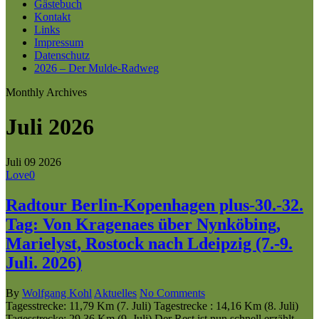
Gästebuch
Kontakt
Links
Impressum
Datenschutz
2026 – Der Mulde-Radweg
Monthly Archives
Juli 2026
Juli
09
2026
Love
0
Radtour Berlin-Kopenhagen plus-30.-32.
Tag: Von Kragenaes über Nynköbing,
Marielyst, Rostock nach Ldeipzig (7.-9.
Juli. 2026)
By
Wolfgang Kohl
Aktuelles
No Comments
Tagesstrecke: 11,79 Km (7. Juli) Tagestrecke : 14,16 Km (8. Juli)
Tagesstrecke: 29,36 Km (9. Juli) Der Rest ist nun schnell erzählt.