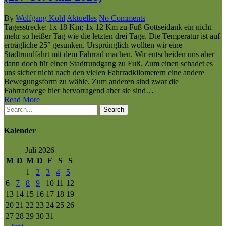
By
Wolfgang Kohl
Aktuelles
No Comments
Tagesstrecke: 1x 18 Km; 1x 12 Km zu Fuß Gottseidank ein nicht
mehr so heißer Tag wie die letzten drei Tage. Die Temperatur ist auf
erträgliche 25° gesunken. Ursprünglich wollten wir eine
Stadtrundfahrt mit dem Fahrrad machen. Wir entscheiden uns aber
dann doch für einen Stadtrundgang zu Fuß. Zum einen schadet es
uns sicher nicht nach den vielen Fahrradkilometern eine andere
Bewegungsform zu wähle. Zum anderen sind zwar die
Fahrradwege hier hervorragend aber sie sind…
Read More
Search
Kalender
Juli 2026
M
D
M
D
F
S
S
1
2
3
4
5
6
7
8
9
10
11
12
13
14
15
16
17
18
19
20
21
22
23
24
25
26
27
28
29
30
31