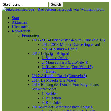
Skip
Search
to
Close
main
Search
content
Menu
Start
Aktuelles
Über mich
Rad-Reisen
Fernrouten
2012-2015-Ostseeküsten-Route (EuroVelo 10)
2012-2013-Mit der Ostsee fing es an!-
2015-Helsinki – Berlin
2017-Leipzig – Belgrad
1. Saale aufwärts
2. Main abwärts (EuroVelo 4)
3. Rhein aufwärts (EuroVelo 15)
4. Donau
2017-Atlantik – Basel (Eurovelo 6)
2017-La Moselle-Die Mosel7
2018-Entlang der Donau: Von Belgrad ans
Schwarze Meer
1. Serbien
2. Bulgarien
3. Rumänien
2018-Von der Barentssee nach Leipzig