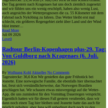
Der Tag gestern nach Kragenaes hat uns doch ziemlich zugesetzt
und wir fühlen uns ein wenig erschöpft, haben also wenig Lust,
auch angesichts der Wetterprognosen die ca. 55 Kilometer mit dem
Fahrrad nach Nyköbing zu fahren. Das Wetter bleibt erst mal
schlecht, ein größeres Regengebiet zieht über Land und der Wind
bläst immer…
Read More
Juli
09
2026
Love
0
Radtour Berlin-Kopenhagen plus-29. Tag:
Von Guldborg nach Kragenaes (6. Juli.
2026)
By
Wolfgang Kohl
Aktuelles
No Comments
Tagesstrecke: 36,6 Km Wir genießen das gute Frühstück bei
Jeanette. Eine norwegische Familie, die ebenfalls hier übernachtet
hat, freut sich verständlicherweise, das Norwegen Brasilien
geschlagen hat. Wir schauen etwas missvergnügt auf die Wetter-
App, die uns zumindest für den Vormittag Dauerregen verspricht.
Eigentlich hatten wir für diesen Fall gestern verabredet, dass wir
dann noch einen Tag hier bleiben und Jeanette hatte das auch für
möglich gehalten, aber Jana will unbedingt doch noch zu den