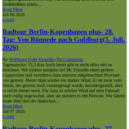
Dodekalitten (dazu…
Read More
Juli
08
2026
Love
0
Radtour Berlin-Kopenhagen plus- 28.
Tag: Von Rönnede nach Guldborg(5. Juli.
2026)
By
Wolfgang Kohl
Aktuelles
No Comments
Tagesstrecke: 55,3 Km Auch heute gibt es nicht allzu viel zu
berichten. Wir trinken morgens bei Mc Donalds einen großen
Cappuccino und verzehren dazu unseren mitgebrachten Proviant
von gestern. Heute bläst wieder ein starker Wind. Er ist zwar vom
Sturm, der gestern noch vorausgesagt wurde, heruntergestuft, aber
es reicht immer noch. Für Jana ist solcher Wind auf dem Fahrrad
noch völlig ungewohnt, aber sie meistert es mit Bravour. Wir fahren
heute über drei der dänischen…
Read More
Juli
07
2026
Love
0
Radtour Berlin-Kopenhagen plus- 27.