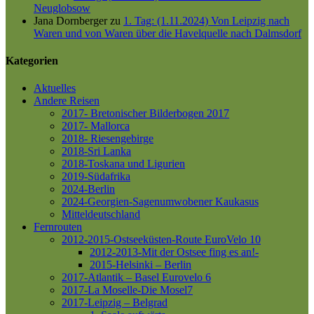
Neuglobsow
Jana Dornberger
zu
1. Tag: (1.11.2024) Von Leipzig nach
Waren und von Waren über die Havelquelle nach Dalmsdorf
Kategorien
Aktuelles
Andere Reisen
2017- Bretonischer Bilderbogen 2017
2017- Mallorca
2018- Riesengebirge
2018-Sri Lanka
2018-Toskana und Ligurien
2019-Südafrika
2024-Berlin
2024-Georgien-Sagenumwobener Kaukasus
Mitteldeutschland
Fernrouten
2012-2015-Ostseeküsten-Route
EuroVelo 10
2012-2013-Mit der Ostsee fing es an!-
2015-Helsinki – Berlin
2017-Atlantik – Basel
Eurovelo 6
2017-La Moselle-Die Mosel7
2017-Leipzig – Belgrad