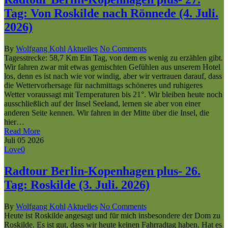
Tag: Von Roskilde nach Rönnede (4. Juli.
2026)
By
Wolfgang Kohl
Aktuelles
No Comments
Tagesstrecke: 58,7 Km Ein Tag, von dem es wenig zu erzählen gibt.
Wir fahren zwar mit etwas gemischten Gefühlen aus unserem Hotel
los, denn es ist nach wie vor windig, aber wir vertrauen darauf, dass
die Wettervorhersage für nachmittags schöneres und ruhigeres
Wetter voraussagt mit Temperaturen bis 21°. Wir bleiben heute noch
ausschließlich auf der Insel Seeland, lernen sie aber von einer
anderen Seite kennen. Wir fahren in der Mitte über die Insel, die
hier…
Read More
Juli
05
2026
Love
0
Radtour Berlin-Kopenhagen plus- 26.
Tag: Roskilde (3. Juli. 2026)
By
Wolfgang Kohl
Aktuelles
No Comments
Heute ist Roskilde angesagt und für mich insbesondere der Dom zu
Roskilde. Es ist gut, dass wir heute keinen Fahrradtag haben. Hat es