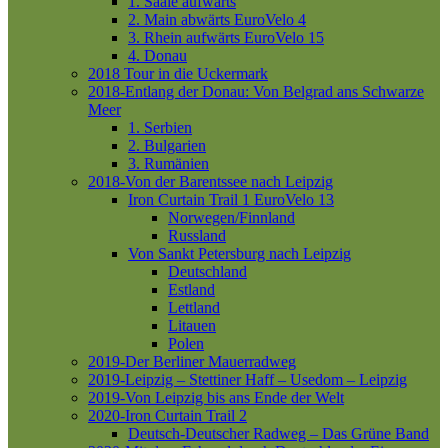
1. Saale aufwärts
2. Main abwärts
EuroVelo 4
3. Rhein aufwärts
EuroVelo 15
4. Donau
2018 Tour in die Uckermark
2018-Entlang der Donau: Von Belgrad ans Schwarze
Meer
1. Serbien
2. Bulgarien
3. Rumänien
2018-Von der Barentssee nach Leipzig
Iron Curtain Trail 1
EuroVelo 13
Norwegen/Finnland
Russland
Von Sankt Petersburg nach Leipzig
Deutschland
Estland
Lettland
Litauen
Polen
2019-Der Berliner Mauerradweg
2019-Leipzig – Stettiner Haff – Usedom – Leipzig
2019-Von Leipzig bis ans Ende der Welt
2020-Iron Curtain Trail 2
Deutsch-Deutscher Radweg – Das Grüne Band