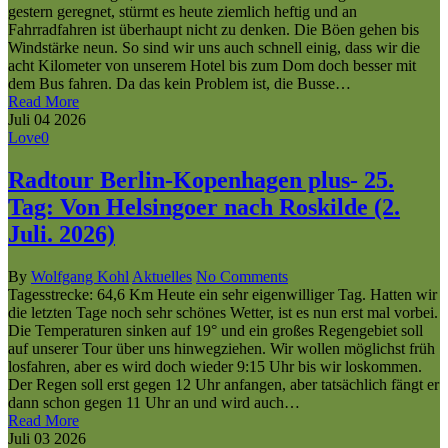
gestern geregnet, stürmt es heute ziemlich heftig und an
Fahrradfahren ist überhaupt nicht zu denken. Die Böen gehen bis
Windstärke neun. So sind wir uns auch schnell einig, dass wir die
acht Kilometer von unserem Hotel bis zum Dom doch besser mit
dem Bus fahren. Da das kein Problem ist, die Busse…
Read More
Juli
04
2026
Love
0
Radtour Berlin-Kopenhagen plus- 25.
Tag: Von Helsingoer nach Roskilde (2.
Juli. 2026)
By
Wolfgang Kohl
Aktuelles
No Comments
Tagesstrecke: 64,6 Km Heute ein sehr eigenwilliger Tag. Hatten wir
die letzten Tage noch sehr schönes Wetter, ist es nun erst mal vorbei.
Die Temperaturen sinken auf 19° und ein großes Regengebiet soll
auf unserer Tour über uns hinwegziehen. Wir wollen möglichst früh
losfahren, aber es wird doch wieder 9:15 Uhr bis wir loskommen.
Der Regen soll erst gegen 12 Uhr anfangen, aber tatsächlich fängt er
dann schon gegen 11 Uhr an und wird auch…
Read More
Juli
03
2026