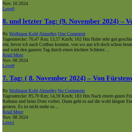
Nov.
10
2024
Love
0
8. und letzter Tag: (9. November 2024) –
By
Wolfgang Kohl
Aktuelles
One Comment
Tagesstrecke: 70,47 Km; 13,57 Km/h; 102 Hm Habe sehr gut geschlaf
mir, bevor ich nach Cottbus komme, von wo aus ich doch schon heute
und wird den ganzen Tag durch einen leichten Schleier…
Read More
Nov.
08
2024
Love
0
7. Tag: ( 8. November 2024) – Von Fürst
By
Wolfgang Kohl
Aktuelles
No Comments
Tagesstrecke: 85,70 Km; 14,59 Km/h; 183 Hm Nach einem guten Früh
Rathaus und beim Dom vorbei. Dann geht es auf die wohl längste Etap
gestern. Es ist nicht mehr so…
Read More
Nov.
08
2024
Love
1