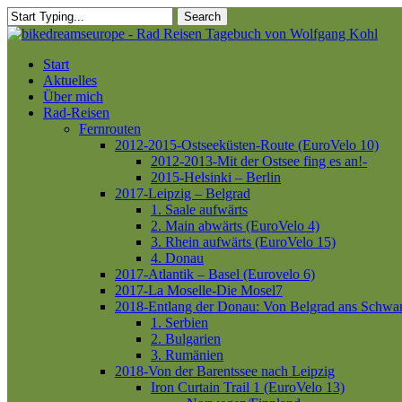
Skip
Search
to
Close
main
Search
content
Menu
Start
Aktuelles
Über mich
Rad-Reisen
Fernrouten
2012-2015-Ostseeküsten-Route (EuroVelo 10)
2012-2013-Mit der Ostsee fing es an!-
2015-Helsinki – Berlin
2017-Leipzig – Belgrad
1. Saale aufwärts
2. Main abwärts (EuroVelo 4)
3. Rhein aufwärts (EuroVelo 15)
4. Donau
2017-Atlantik – Basel (Eurovelo 6)
2017-La Moselle-Die Mosel7
2018-Entlang der Donau: Von Belgrad ans Schwa
1. Serbien
2. Bulgarien
3. Rumänien
2018-Von der Barentssee nach Leipzig
Iron Curtain Trail 1 (EuroVelo 13)