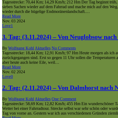
Tagesstrecke: 70,44 Km; 14,29 Km/h; 212 Hm Der Tag beginnt trüb, d
sieben Sachen wieder auf dem Fahrrad und mache mich auf den Weg. He
wieder durch die hügelige Endmoränenlandschaft.…
Read More
Nov.
03
2024
Love
1
3. Tag: (3.11.2024) – Von Neuglobsow nach
By
Wolfgang Kohl
Aktuelles
No Comments
Tagesstrecke: 18,44 Km; 12,91 Km/h; 97 Hm Heute morgen als ich aus
zurückgegangen sind. Erst so gegen 11 Uhr sollen die Temperaturen a
aber heute auch keine Eile, weil…
Read More
Nov.
02
2024
Love
0
2. Tag: (2.11.2024) – Von Dalmhorst nach
By
Wolfgang Kohl
Aktuelles
One Comment
Tagesstrecke: 58,69 Km; 12,82 Km/h; 455 Hm Ein wunderschöner Tag. 
Wetter bei einer Fahrradtour. Strecke selbst war sehr schön oder wu
Tag von vorne an. Gestern war ich aus verschiedenen Gründen ziemli
Read More