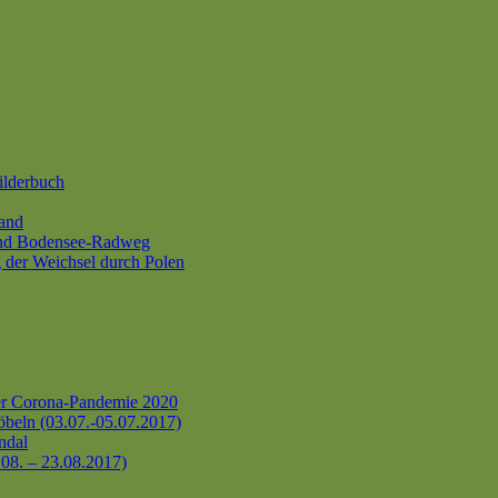
ilderbuch
and
und Bodensee-Radweg
 der Weichsel durch Polen
er Corona-Pandemie 2020
beln (03.07.-05.07.2017)
ndal
.08. – 23.08.2017)