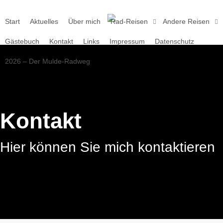
Skip
to
Start
Aktuelles
Über mich
Rad-Reisen
Andere Reisen
main
Gästebuch
Kontakt
Links
Impressum
Datenschutz
content
2026 – Der Mulde-Radweg
Kontakt
Hier können Sie mich kontaktieren