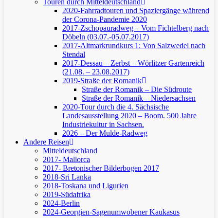
Touren durch Mitteldeutschland
2020-Fahrradtouren und Spaziergänge während
der Corona-Pandemie 2020
2017-Zschopauradweg – Vom Fichtelberg nach
Döbeln (03.07.-05.07.2017)
2017-Altmarkrundkurs 1: Von Salzwedel nach
Stendal
2017-Dessau – Zerbst – Wörlitzer Gartenreich
(21.08. – 23.08.2017)
2019-Straße der Romanik
Straße der Romanik – Die Südroute
Straße der Romanik – Niedersachsen
2020-Tour durch die 4. Sächsische
Landesausstellung 2020 – Boom. 500 Jahre
Industriekultur in Sachsen.
2026 – Der Mulde-Radweg
Andere Reisen
Mitteldeutschland
2017- Mallorca
2017- Bretonischer Bilderbogen 2017
2018-Sri Lanka
2018-Toskana und Ligurien
2019-Südafrika
2024-Berlin
2024-Georgien-Sagenumwobener Kaukasus