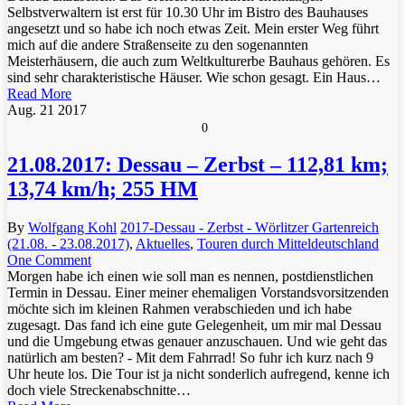
Selbstverwaltern ist erst für 10.30 Uhr im Bistro des Bauhauses
angesetzt und so habe ich noch etwas Zeit. Mein erster Weg führt
mich auf die andere Straßenseite zu den sogenannten
Meisterhäusern, die auch zum Weltkulturerbe Bauhaus gehören. Es
sind sehr charakteristische Häuser. Wie schon gesagt. Ein Haus…
Read More
Aug.
21
2017
0
21.08.2017: Dessau – Zerbst – 112,81 km;
13,74 km/h; 255 HM
By
Wolfgang Kohl
2017-Dessau - Zerbst - Wörlitzer Gartenreich
(21.08. - 23.08.2017)
,
Aktuelles
,
Touren durch Mitteldeutschland
One Comment
Morgen habe ich einen wie soll man es nennen, postdienstlichen
Termin in Dessau. Einer meiner ehemaligen Vorstandsvorsitzenden
möchte sich im kleinen Rahmen verabschieden und ich habe
zugesagt. Das fand ich eine gute Gelegenheit, um mir mal Dessau
und die Umgebung etwas genauer anzuschauen. Und wie geht das
natürlich am besten? - Mit dem Fahrrad! So fuhr ich kurz nach 9
Uhr heute los. Die Tour ist ja nicht sonderlich aufregend, kenne ich
doch viele Streckenabschnitte…