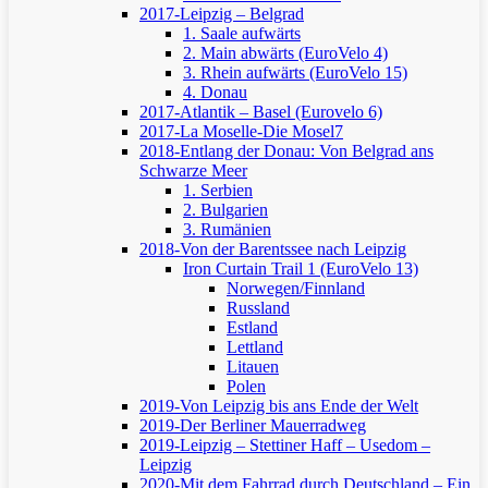
2017-Leipzig – Belgrad
1. Saale aufwärts
2. Main abwärts (EuroVelo 4)
3. Rhein aufwärts (EuroVelo 15)
4. Donau
2017-Atlantik – Basel (Eurovelo 6)
2017-La Moselle-Die Mosel7
2018-Entlang der Donau: Von Belgrad ans
Schwarze Meer
1. Serbien
2. Bulgarien
3. Rumänien
2018-Von der Barentssee nach Leipzig
Iron Curtain Trail 1 (EuroVelo 13)
Norwegen/Finnland
Russland
Estland
Lettland
Litauen
Polen
2019-Von Leipzig bis ans Ende der Welt
2019-Der Berliner Mauerradweg
2019-Leipzig – Stettiner Haff – Usedom –
Leipzig
2020-Mit dem Fahrrad durch Deutschland – Ein