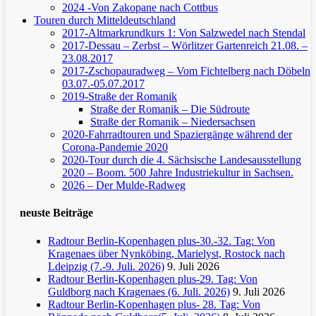
2024 -Von Zakopane nach Cottbus
Touren durch Mitteldeutschland
2017-Altmarkrundkurs 1: Von Salzwedel nach Stendal
2017-Dessau – Zerbst – Wörlitzer Gartenreich
21.08. –
23.08.2017
2017-Zschopauradweg – Vom Fichtelberg nach Döbeln
03.07.-05.07.2017
2019-Straße der Romanik
Straße der Romanik – Die Südroute
Straße der Romanik – Niedersachsen
2020-Fahrradtouren und Spaziergänge während der
Corona-Pandemie 2020
2020-Tour durch die 4. Sächsische Landesausstellung
2020 – Boom. 500 Jahre Industriekultur in Sachsen.
2026 – Der Mulde-Radweg
neuste Beiträge
Radtour Berlin-Kopenhagen plus-30.-32. Tag: Von
Kragenaes über Nynköbing, Marielyst, Rostock nach
Ldeipzig (7.-9. Juli. 2026)
9. Juli 2026
Radtour Berlin-Kopenhagen plus-29. Tag: Von
Guldborg nach Kragenaes (6. Juli. 2026)
9. Juli 2026
Radtour Berlin-Kopenhagen plus- 28. Tag: Von