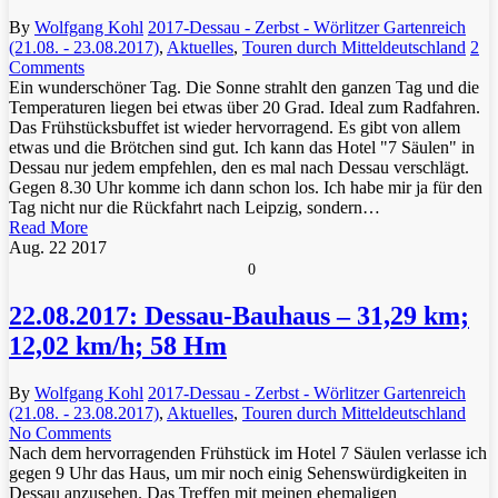
By
Wolfgang Kohl
2017-Dessau - Zerbst - Wörlitzer Gartenreich
(21.08. - 23.08.2017)
,
Aktuelles
,
Touren durch Mitteldeutschland
2
Comments
Ein wunderschöner Tag. Die Sonne strahlt den ganzen Tag und die
Temperaturen liegen bei etwas über 20 Grad. Ideal zum Radfahren.
Das Frühstücksbuffet ist wieder hervorragend. Es gibt von allem
etwas und die Brötchen sind gut. Ich kann das Hotel "7 Säulen" in
Dessau nur jedem empfehlen, den es mal nach Dessau verschlägt.
Gegen 8.30 Uhr komme ich dann schon los. Ich habe mir ja für den
Tag nicht nur die Rückfahrt nach Leipzig, sondern…
Read More
Aug.
22
2017
0
22.08.2017: Dessau-Bauhaus – 31,29 km;
12,02 km/h; 58 Hm
By
Wolfgang Kohl
2017-Dessau - Zerbst - Wörlitzer Gartenreich
(21.08. - 23.08.2017)
,
Aktuelles
,
Touren durch Mitteldeutschland
No Comments
Nach dem hervorragenden Frühstück im Hotel 7 Säulen verlasse ich
gegen 9 Uhr das Haus, um mir noch einig Sehenswürdigkeiten in
Dessau anzusehen. Das Treffen mit meinen ehemaligen