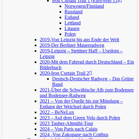
Iron Curtain Trail 1 (EuroVelo 13)
Norwegen/Finnland
Russland
Estland
Lettland
Litauen
Polen
2019-Von Leipzig bis ans Ende der Welt
2019-Der Berliner Mauerradweg
2019-Leipzig – Stettiner Haff – Usedom –
Leipzig
2020-Mit dem Fahrrad durch Deutschland – Ein
Bilderbuch
2020-Iron Curtain Trail 2
Deutsch-Deutscher Radweg – Das Grüne
Band
2021-Über die Schwäbische Alb zum Bodensee
und Bodensee-Radweg
2021 – Von der Quelle bis zur Mündung –
Entlang der Weichsel durch Polen
2022 – BeNeLux
2023 – Auf dem Green Velo durch Polen
2023 Tauber-Altmühl-Tour
2024 – Von Paris nach Calais
2024 -Von Zakopane nach Cottbus