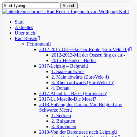
Skip
Search
to
Close
main
Search
content
Menu
Start
Aktuelles
Über mich
Rad-Reisen
Fernrouten
2012-2015-Ostseeküsten-Route (EuroVelo 10)
2012-2013-Mit der Ostsee fing es an!-
2015-Helsinki – Berlin
2017-Leipzig – Belgrad
1. Saale aufwärts
2. Main abwärts (EuroVelo 4)
3. Rhein aufwärts (EuroVelo 15)
4. Donau
2017-Atlantik – Basel (Eurovelo 6)
2017-La Moselle-Die Mosel7
2018-Entlang der Donau: Von Belgrad ans
Schwarze Meer
1. Serbien
2. Bulgarien
3. Rumänien
2018-Von der Barentssee nach Leipzig