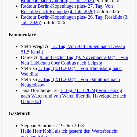
Rönnede nach Guldborg(5. Juli. 2026)
8. Juli 2026
Radtour Berlin-Kopenhagen plus- 27. Tag: Von
Roskilde nach Rönnede (4. Juli. 2026)
7. Juli 2026
Radtour Berlin-Kopenhagen plus- 26. Tag: Roskilde (3.
Juli. 2026)
5. Juli 2026
Kommentare
Steffi Weigl
zu
12. Tag: Von Bad Düben nach Dessau
51,5 Km/h)
Darek
zu
8. und letzter Tag: (9. November 2024) – Von
Neu Lübbenau über Cottbus nach Leipzig
Steffi
zu
4. Tag: (4.11.2024) – Von Rheinsberg nach
Wandlitz
Steffi
zu
2. Tag: (2.11.2024) – Von Dalmhorst nach
Neuglobsow
Jana Dornberger
zu
1. Tag: (1.11.2024) Von Leipzig
nach Waren und von Waren über die Havelquelle nach
Dalmsdorf
Gästebuch
Stephan Schröder
/
19. Juli 2018
Hallo Herr Kohl, als ich gestern den Wetterbericht
gesehen habe,...