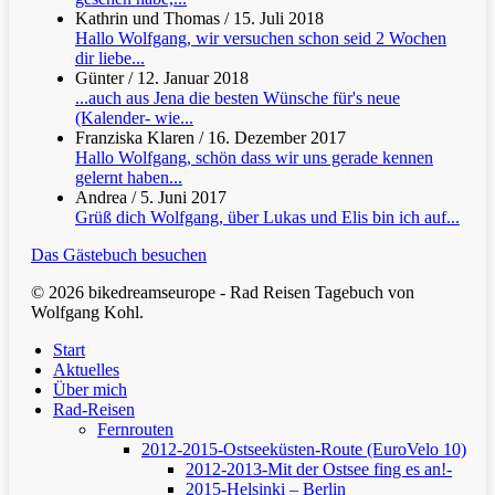
Kathrin und Thomas
/
15. Juli 2018
Hallo Wolfgang, wir versuchen schon seid 2 Wochen
dir liebe...
Günter
/
12. Januar 2018
...auch aus Jena die besten Wünsche für's neue
(Kalender- wie...
Franziska Klaren
/
16. Dezember 2017
Hallo Wolfgang, schön dass wir uns gerade kennen
gelernt haben...
Andrea
/
5. Juni 2017
Grüß dich Wolfgang, über Lukas und Elis bin ich auf...
Das Gästebuch besuchen
© 2026 bikedreamseurope - Rad Reisen Tagebuch von
Wolfgang Kohl.
Clos
Start
Men
Aktuelles
Über mich
Rad-Reisen
Fernrouten
2012-2015-Ostseeküsten-Route (EuroVelo 10)
2012-2013-Mit der Ostsee fing es an!-
2015-Helsinki – Berlin