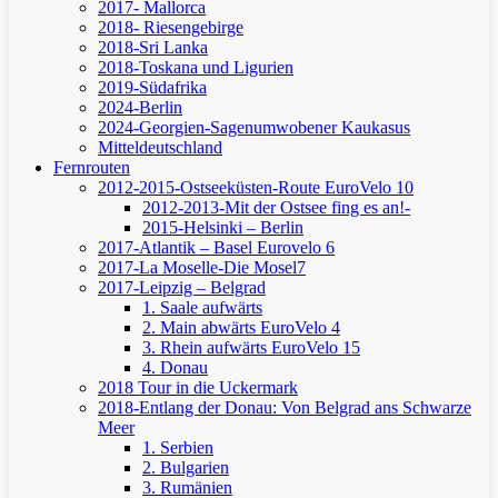
2017- Mallorca
2018- Riesengebirge
2018-Sri Lanka
2018-Toskana und Ligurien
2019-Südafrika
2024-Berlin
2024-Georgien-Sagenumwobener Kaukasus
Mitteldeutschland
Fernrouten
2012-2015-Ostseeküsten-Route
EuroVelo 10
2012-2013-Mit der Ostsee fing es an!-
2015-Helsinki – Berlin
2017-Atlantik – Basel
Eurovelo 6
2017-La Moselle-Die Mosel7
2017-Leipzig – Belgrad
1. Saale aufwärts
2. Main abwärts
EuroVelo 4
3. Rhein aufwärts
EuroVelo 15
4. Donau
2018 Tour in die Uckermark
2018-Entlang der Donau: Von Belgrad ans Schwarze
Meer
1. Serbien
2. Bulgarien
3. Rumänien