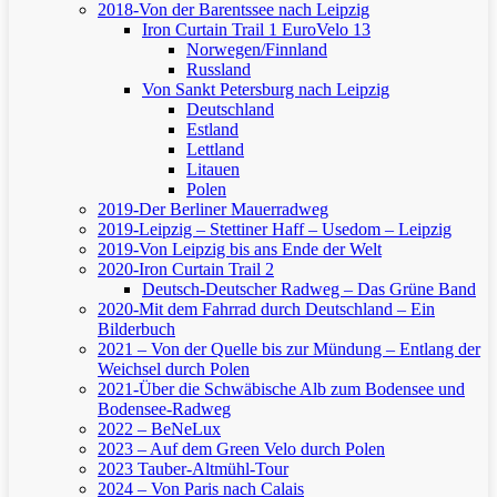
2018-Von der Barentssee nach Leipzig
Iron Curtain Trail 1
EuroVelo 13
Norwegen/Finnland
Russland
Von Sankt Petersburg nach Leipzig
Deutschland
Estland
Lettland
Litauen
Polen
2019-Der Berliner Mauerradweg
2019-Leipzig – Stettiner Haff – Usedom – Leipzig
2019-Von Leipzig bis ans Ende der Welt
2020-Iron Curtain Trail 2
Deutsch-Deutscher Radweg – Das Grüne Band
2020-Mit dem Fahrrad durch Deutschland – Ein
Bilderbuch
2021 – Von der Quelle bis zur Mündung – Entlang der
Weichsel durch Polen
2021-Über die Schwäbische Alb zum Bodensee und
Bodensee-Radweg
2022 – BeNeLux
2023 – Auf dem Green Velo durch Polen
2023 Tauber-Altmühl-Tour
2024 – Von Paris nach Calais