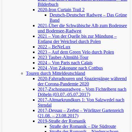
Bilderbuch
2020-Iron Curtain Trail 2
Deutsch-Deutscher Radweg – Das Grüne
Band
2021-Über die Schwäbische Alb zum Bodensee
und Bodensee-Radweg
2021 – Von der Quelle bis zur Mündung –
Entlang der Weichsel durch Polen
2022 – BeNeLux
2023 – Auf dem Green Velo durch Polen
2023 Tauber-Altmühl-Tour
2024 – Von Paris nach Calais
2024 -Von Zakopane nach Cottbus
Touren durch Mitteldeutschland
2020-Fahrradtouren und Spaziergänge während
der Corona-Pandemie 2020
2017-Zschopauradweg – Vom Fichtelberg nach
Döbeln (03.07.-05.07.2017)
2017-Altmarkrundkurs 1: Von Salzwedel nach
Stendal
2017-Dessau – Zerbst – Wörlitzer Gartenreich
(21.08. – 23.08.2017)
2019-Straße der Romanik
Straße der Romanik – Die Südroute
Straße der Romanik – Niedersachsen