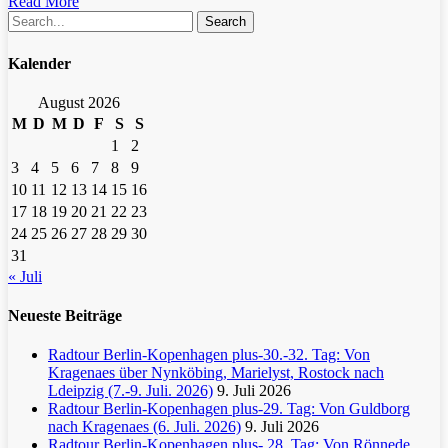
Read More
Search
Kalender
August 2026
M
D
M
D
F
S
S
1
2
3
4
5
6
7
8
9
10
11
12
13
14
15
16
17
18
19
20
21
22
23
24
25
26
27
28
29
30
31
« Juli
Neueste Beiträge
Radtour Berlin-Kopenhagen plus-30.-32. Tag: Von
Kragenaes über Nynköbing, Marielyst, Rostock nach
Ldeipzig (7.-9. Juli. 2026)
9. Juli 2026
Radtour Berlin-Kopenhagen plus-29. Tag: Von Guldborg
nach Kragenaes (6. Juli. 2026)
9. Juli 2026
Radtour Berlin-Kopenhagen plus- 28. Tag: Von Rönnede