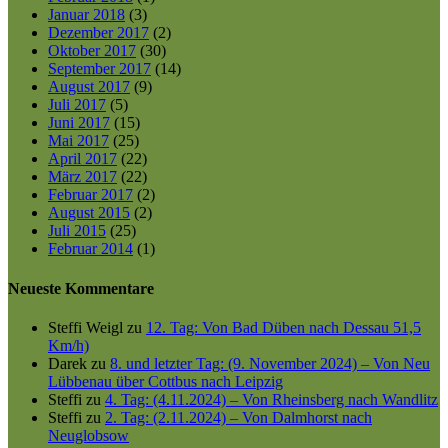
Januar 2018
(3)
Dezember 2017
(2)
Oktober 2017
(30)
September 2017
(14)
August 2017
(9)
Juli 2017
(5)
Juni 2017
(15)
Mai 2017
(25)
April 2017
(22)
März 2017
(22)
Februar 2017
(2)
August 2015
(2)
Juli 2015
(25)
Februar 2014
(1)
Neueste Kommentare
Steffi Weigl
zu
12. Tag: Von Bad Düben nach Dessau 51,5
Km/h)
Darek
zu
8. und letzter Tag: (9. November 2024) – Von Neu
Lübbenau über Cottbus nach Leipzig
Steffi
zu
4. Tag: (4.11.2024) – Von Rheinsberg nach Wandlitz
Steffi
zu
2. Tag: (2.11.2024) – Von Dalmhorst nach
Neuglobsow