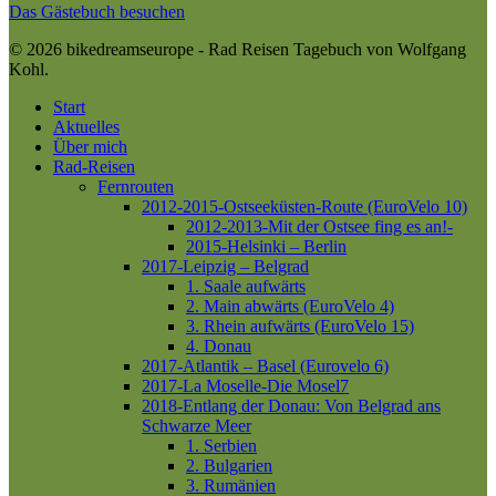
Das Gästebuch besuchen
© 2026 bikedreamseurope - Rad Reisen Tagebuch von Wolfgang
Kohl.
Close
Start
Menu
Aktuelles
Über mich
Rad-Reisen
Fernrouten
2012-2015-Ostseeküsten-Route (EuroVelo 10)
2012-2013-Mit der Ostsee fing es an!-
2015-Helsinki – Berlin
2017-Leipzig – Belgrad
1. Saale aufwärts
2. Main abwärts (EuroVelo 4)
3. Rhein aufwärts (EuroVelo 15)
4. Donau
2017-Atlantik – Basel (Eurovelo 6)
2017-La Moselle-Die Mosel7
2018-Entlang der Donau: Von Belgrad ans
Schwarze Meer
1. Serbien
2. Bulgarien
3. Rumänien