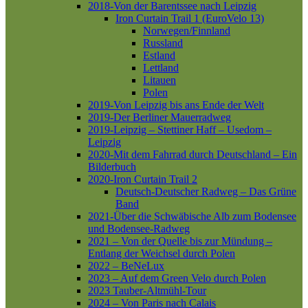
2018-Von der Barentssee nach Leipzig
Iron Curtain Trail 1 (EuroVelo 13)
Norwegen/Finnland
Russland
Estland
Lettland
Litauen
Polen
2019-Von Leipzig bis ans Ende der Welt
2019-Der Berliner Mauerradweg
2019-Leipzig – Stettiner Haff – Usedom –
Leipzig
2020-Mit dem Fahrrad durch Deutschland – Ein
Bilderbuch
2020-Iron Curtain Trail 2
Deutsch-Deutscher Radweg – Das Grüne
Band
2021-Über die Schwäbische Alb zum Bodensee
und Bodensee-Radweg
2021 – Von der Quelle bis zur Mündung –
Entlang der Weichsel durch Polen
2022 – BeNeLux
2023 – Auf dem Green Velo durch Polen
2023 Tauber-Altmühl-Tour
2024 – Von Paris nach Calais