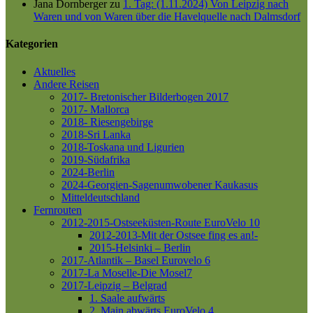
Jana Dornberger
zu
1. Tag: (1.11.2024) Von Leipzig nach
Waren und von Waren über die Havelquelle nach Dalmsdorf
Kategorien
Aktuelles
Andere Reisen
2017- Bretonischer Bilderbogen 2017
2017- Mallorca
2018- Riesengebirge
2018-Sri Lanka
2018-Toskana und Ligurien
2019-Südafrika
2024-Berlin
2024-Georgien-Sagenumwobener Kaukasus
Mitteldeutschland
Fernrouten
2012-2015-Ostseeküsten-Route
EuroVelo 10
2012-2013-Mit der Ostsee fing es an!-
2015-Helsinki – Berlin
2017-Atlantik – Basel
Eurovelo 6
2017-La Moselle-Die Mosel7
2017-Leipzig – Belgrad
1. Saale aufwärts
2. Main abwärts
EuroVelo 4