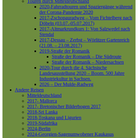
Touren durch Mitteldeutschland
2020-Fahrradtouren und Spaziergänge während
der Corona-Pandemie 2020
2017-Zschopauradweg – Vom Fichtelberg nach
Döbeln (03.07.-05.07.2017)
2017-Altmarkrundkurs 1: Von Salzwedel nach
Stendal
2017-Dessau – Zerbst – Wörlitzer Gartenreich
(21.08. – 23.08.2017)
2019-Straße der Romanik
Straße der Romanik – Die Südroute
Straße der Romanik – Niedersachsen
2020-Tour durch die 4. Sächsische
Landesausstellung 2020 – Boom. 500 Jahre
Industriekultur in Sachsen.
2026 – Der Mulde-Radweg
Andere Reisen
Mitteldeutschland
2017- Mallorca
2017- Bretonischer Bilderbogen 2017
2018-Sri Lanka
2018-Toskana und Ligurien
2019-Südafrika
2024-Berlin
2024-Georgien-Sagenumwobener Kaukasus