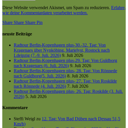
Diese Website verwendet Akismet, um Spam zu reduzieren.
Erfahre,
wie deine Kommentardaten verarbeitet werden.
Share
Share
Share
Share
Pin
neuste Beiträge
Radtour Berlin-Kopenhagen plus-30.-32. Tag: Von
Kragenaes über Nynköbing, Marielyst, Rostock nach
Ldeipzig (7.-9. Juli. 2026)
9. Juli 2026
Radtour Berlin-Kopenhagen plus-29. Tag: Von Guldborg
nach Kragenaes (6. Juli. 2026)
9. Juli 2026
Radtour Berlin-Kopenhagen plus- 28. Tag: Von Rönnede
nach Guldborg(5. Juli. 2026)
8. Juli 2026
Radtour Berlin-Kopenhagen plus- 27. Tag: Von Roskilde
nach Rönnede (4. Juli. 2026)
7. Juli 2026
Radtour Berlin-Kopenhagen plus- 26. Tag: Roskilde (3. Juli.
2026)
5. Juli 2026
Kommentare
Steffi Weigl
zu
12. Tag: Von Bad Düben nach Dessau 51,5
Km/h)