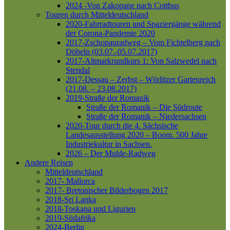
2024 -Von Zakopane nach Cottbus
Touren durch Mitteldeutschland
2020-Fahrradtouren und Spaziergänge während
der Corona-Pandemie 2020
2017-Zschopauradweg – Vom Fichtelberg nach
Döbeln (03.07.-05.07.2017)
2017-Altmarkrundkurs 1: Von Salzwedel nach
Stendal
2017-Dessau – Zerbst – Wörlitzer Gartenreich
(21.08. – 23.08.2017)
2019-Straße der Romanik
Straße der Romanik – Die Südroute
Straße der Romanik – Niedersachsen
2020-Tour durch die 4. Sächsische
Landesausstellung 2020 – Boom. 500 Jahre
Industriekultur in Sachsen.
2026 – Der Mulde-Radweg
Andere Reisen
Mitteldeutschland
2017- Mallorca
2017- Bretonischer Bilderbogen 2017
2018-Sri Lanka
2018-Toskana und Ligurien
2019-Südafrika
2024-Berlin