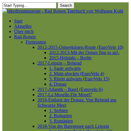
Skip
Search
to
Close
main
Search
content
Menu
Start
Aktuelles
Über mich
Rad-Reisen
Fernrouten
2012-2015-Ostseeküsten-Route (EuroVelo 10)
2012-2013-Mit der Ostsee fing es an!-
2015-Helsinki – Berlin
2017-Leipzig – Belgrad
1. Saale aufwärts
2. Main abwärts (EuroVelo 4)
3. Rhein aufwärts (EuroVelo 15)
4. Donau
2017-Atlantik – Basel (Eurovelo 6)
2017-La Moselle-Die Mosel7
2018-Entlang der Donau: Von Belgrad ans
Schwarze Meer
1. Serbien
2. Bulgarien
3. Rumänien
2018-Von der Barentssee nach Leipzig