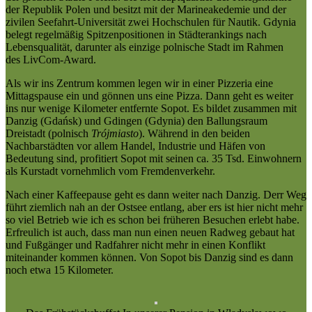
der Republik Polen und besitzt mit der Marineakedemie und der
zivilen Seefahrt-Universität zwei Hochschulen für Nautik. Gdynia
belegt regelmäßig Spitzenpositionen in Städterankings nach
Lebensqualität, darunter als einzige polnische Stadt im Rahmen
des LivCom-Award.
Als wir ins Zentrum kommen legen wir in einer Pizzeria eine
Mittagspause ein und gönnen uns eine Pizza. Dann geht es weiter
ins nur wenige Kilometer entfernte Sopot. Es bildet zusammen mit
Danzig (Gdańsk) und Gdingen (Gdynia) den Ballungsraum
Dreistadt (polnisch
Trójmiasto
). Während in den beiden
Nachbarstädten vor allem Handel, Industrie und Häfen von
Bedeutung sind, profitiert Sopot mit seinen ca. 35 Tsd. Einwohnern
als Kurstadt vornehmlich vom Fremdenverkehr.
Nach einer Kaffeepause geht es dann weiter nach Danzig. Derr Weg
führt ziemlich nah an der Ostsee entlang, aber ers ist hier nicht mehr
so viel Betrieb wie ich es schon bei früheren Besuchen erlebt habe.
Erfreulich ist auch, dass man nun einen neuen Radweg gebaut hat
und Fußgänger und Radfahrer nicht mehr in einen Konflikt
miteinander kommen können. Von Sopot bis Danzig sind es dann
noch etwa 15 Kilometer.