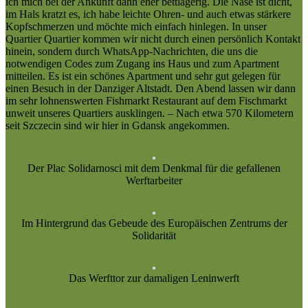
ich mich bei der Ankunft dann eher bettlägerig. Die Nase ist dicht,
im Hals kratzt es, ich habe leichte Ohren- und auch etwas stärkere
Kopfschmerzen und möchte mich einfach hinlegen. In unser
Quartier Quartier kommen wir nicht durch einen persönlich Kontakt
hinein, sondern durch WhatsApp-Nachrichten, die uns die
notwendigen Codes zum Zugang ins Haus und zum Apartment
mitteilen. Es ist ein schönes Apartment und sehr gut gelegen für
einen Besuch in der Danziger Altstadt. Den Abend lassen wir dann
im sehr lohnenswerten Fishmarkt Restaurant auf dem Fischmarkt
unweit unseres Quartiers ausklingen. – Nach etwa 570 Kilometern
seit Szczecin sind wir hier in Gdansk angekommen.
Der Plac Solidarnosci mit dem Denkmal für die gefallenen
Werftarbeiter
Im Hintergrund das Gebeude des Europäischen Zentrums der
Solidarität
Das Werfttor zur damaligen Leninwerft