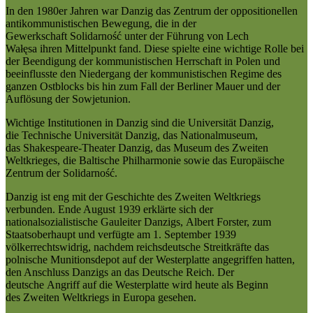
In den 1980er Jahren war Danzig das Zentrum der oppositionellen
antikommunistischen Bewegung, die in der
Gewerkschaft Solidarność unter der Führung von Lech
Wałęsa ihren Mittelpunkt fand. Diese spielte eine wichtige Rolle bei
der Beendigung der kommunistischen Herrschaft in Polen und
beeinflusste den Niedergang der kommunistischen Regime des
ganzen Ostblocks bis hin zum Fall der Berliner Mauer und der
Auflösung der Sowjetunion.
Wichtige Institutionen in Danzig sind die Universität Danzig,
die Technische Universität Danzig, das Nationalmuseum,
das Shakespeare-Theater Danzig, das Museum des Zweiten
Weltkrieges, die Baltische Philharmonie sowie das Europäische
Zentrum der Solidarność.
Danzig ist eng mit der Geschichte des Zweiten Weltkriegs
verbunden. Ende August 1939 erklärte sich der
nationalsozialistische Gauleiter Danzigs, Albert Forster, zum
Staatsoberhaupt und verfügte am 1. September 1939
völkerrechtswidrig, nachdem reichsdeutsche Streitkräfte das
polnische Munitionsdepot auf der Westerplatte angegriffen hatten,
den Anschluss Danzigs an das Deutsche Reich. Der
deutsche Angriff auf die Westerplatte wird heute als Beginn
des Zweiten Weltkriegs in Europa gesehen.