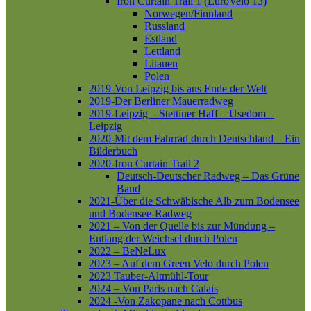
Iron Curtain Trail 1 (EuroVelo 13)
Norwegen/Finnland
Russland
Estland
Lettland
Litauen
Polen
2019-Von Leipzig bis ans Ende der Welt
2019-Der Berliner Mauerradweg
2019-Leipzig – Stettiner Haff – Usedom –
Leipzig
2020-Mit dem Fahrrad durch Deutschland – Ein
Bilderbuch
2020-Iron Curtain Trail 2
Deutsch-Deutscher Radweg – Das Grüne
Band
2021-Über die Schwäbische Alb zum Bodensee
und Bodensee-Radweg
2021 – Von der Quelle bis zur Mündung –
Entlang der Weichsel durch Polen
2022 – BeNeLux
2023 – Auf dem Green Velo durch Polen
2023 Tauber-Altmühl-Tour
2024 – Von Paris nach Calais
2024 -Von Zakopane nach Cottbus