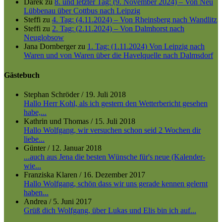
Darek
zu
8. und letzter Tag: (9. November 2024) – Von Neu
Lübbenau über Cottbus nach Leipzig
Steffi
zu
4. Tag: (4.11.2024) – Von Rheinsberg nach Wandlitz
Steffi
zu
2. Tag: (2.11.2024) – Von Dalmhorst nach
Neuglobsow
Jana Dornberger
zu
1. Tag: (1.11.2024) Von Leipzig nach
Waren und von Waren über die Havelquelle nach Dalmsdorf
Gästebuch
Stephan Schröder
/
19. Juli 2018
Hallo Herr Kohl, als ich gestern den Wetterbericht gesehen
habe,...
Kathrin und Thomas
/
15. Juli 2018
Hallo Wolfgang, wir versuchen schon seid 2 Wochen dir
liebe...
Günter
/
12. Januar 2018
...auch aus Jena die besten Wünsche für's neue (Kalender-
wie...
Franziska Klaren
/
16. Dezember 2017
Hallo Wolfgang, schön dass wir uns gerade kennen gelernt
haben...
Andrea
/
5. Juni 2017
Grüß dich Wolfgang, über Lukas und Elis bin ich auf...