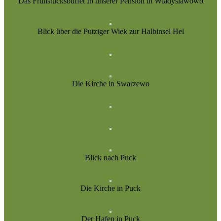
Das Frühstücksbuffet In unserer Pension in Wladyslawowo
Blick über die Putziger Wiek zur Halbinsel Hel
Die Kirche in Swarzewo
Blick nach Puck
Die Kirche in Puck
Der Hafen in Puck