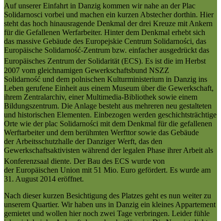
Auf unserer Einfahrt in Danzig kommen wir nahe an der Plac
Solidarnosci vorbei und machen ein kurzen Abstecher dorthin. Hier
steht das hoch hinausragende Denkmal der drei Kreuze mit Ankern
für die Gefallenen Werfarbeiter. Hinter dem Denkmal erhebt sich
das massive Gebäude des Europejskie Centrum Solidarności, das
Europäische Solidarność-Zentrum bzw. einfacher ausgedrückt das
Europäisches Zentrum der Solidarität
(ECS). Es ist die im Herbst
2007 vom gleichnamigen Gewerkschaftsbund NSZZ
Solidarność und dem polnischen Kulturministerium in Danzig ins
Leben gerufene Einheit aus einem Museum über die Gewerkschaft,
ihrem Zentralarchiv, einer Multimedia-Bibliothek sowie einem
Bildungszentrum. Die Anlage besteht aus mehreren neu gestalteten
und historischen Elementen. Einbezogen werden geschichtsträchtige
Orte wie der plac Solidarności mit dem Denkmal für die gefallenen
Werftarbeiter und dem berühmten Werfttor sowie das Gebäude
der Arbeitsschutzhalle der Danziger Werft, das den
Gewerkschaftsaktivisten während der legalen Phase ihrer Arbeit als
Konferenzsaal diente.
Der Bau des ECS wurde von
der Europäischen Union mit 51 Mio. Euro gefördert. Es wurde am
31. August 2014 eröffnet.
Nach dieser kurzen Besichtigung des Platzes geht es nun weiter zu
unserem Quartier. Wir haben uns in Danzig ein kleines Appartement
gemietet und wollen hier noch zwei Tage verbringen. Leider fühle