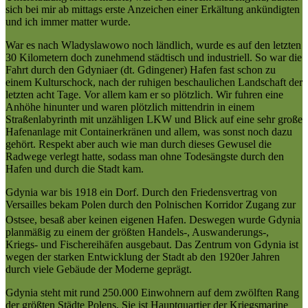
sich bei mir ab mittags erste Anzeichen einer Erkältung ankündigten
und ich immer matter wurde.
War es nach Wladyslawowo noch ländlich, wurde es auf den letzten
30 Kilometern doch zunehmend städtisch und industriell. So war die
Fahrt durch den Gdyniaer (dt. Gdingener) Hafen fast schon zu
einem Kulturschock, nach der ruhigen beschaulichen Landschaft der
letzten acht Tage. Vor allem kam er so plötzlich. Wir fuhren eine
Anhöhe hinunter und waren plötzlich mittendrin in einem
Straßenlabyrinth mit unzähligen LKW und Blick auf eine sehr große
Hafenanlage mit Containerkränen und allem, was sonst noch dazu
gehört. Respekt aber auch wie man durch dieses Gewusel die
Radwege verlegt hatte, sodass man ohne Todesängste durch den
Hafen und durch die Stadt kam.
Gdynia war bis 1918 ein Dorf. Durch den Friedensvertrag von
Versailles bekam Polen durch den Polnischen Korridor Zugang zur
Ostsee, besaß aber keinen eigenen Hafen.
Deswegen wurde Gdynia
planmäßig zu einem der größten Handels-, Auswanderungs-,
Kriegs- und Fischereihäfen ausgebaut. Das Zentrum von Gdynia ist
wegen der starken Entwicklung der Stadt ab den 1920er Jahren
durch viele Gebäude der Moderne geprägt.
Gdynia steht mit rund 250.000 Einwohnern auf dem zwölften Rang
der größten Städte Polens. Sie ist Hauptquartier der Kriegsmarine