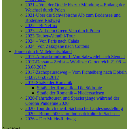
2021 – Von der Quelle bis zur Mündung – Entlang der
Weichsel durch Polen
2021-Über die Schwäbische Alb zum Bodensee und
Bodensee-Radweg
2022 – BeNeLux
2023 – Auf dem Green Velo durch Polen
2023 Tauber-Altmühl-Tour
2024 – Von Paris nach Calais
2024 -Von Zakopane nach Cottbus
Touren durch Mitteldeutschland
2017-Altmarkrundkurs 1: Von Salzwedel nach Stendal
2017-Dessau – Zerbst – Wörlitzer Gartenreich
21.08. –
23.08.2017
2017-Zschopauradweg – Vom Fichtelberg nach Döbeln
03.07.-05.07.2017
2019-Straße der Romanik
Straße der Romanik – Die Südroute
Straße der Romanik – Niedersachsen
2020-Fahrradtouren und Spaziergänge während der
Corona-Pandemie 2020
2020-Tour durch die 4. Sächsische Landesausstellung
2020 – Boom. 500 Jahre Industriekultur in Sachsen.
2026 – Der Mulde-Radweg
Next Post