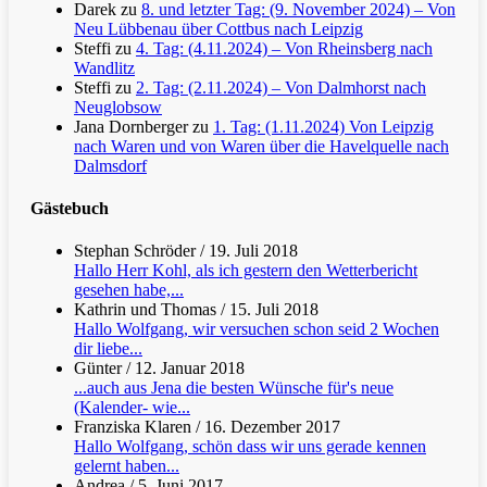
Darek
zu
8. und letzter Tag: (9. November 2024) – Von
Neu Lübbenau über Cottbus nach Leipzig
Steffi
zu
4. Tag: (4.11.2024) – Von Rheinsberg nach
Wandlitz
Steffi
zu
2. Tag: (2.11.2024) – Von Dalmhorst nach
Neuglobsow
Jana Dornberger
zu
1. Tag: (1.11.2024) Von Leipzig
nach Waren und von Waren über die Havelquelle nach
Dalmsdorf
Gästebuch
Stephan Schröder
/
19. Juli 2018
Hallo Herr Kohl, als ich gestern den Wetterbericht
gesehen habe,...
Kathrin und Thomas
/
15. Juli 2018
Hallo Wolfgang, wir versuchen schon seid 2 Wochen
dir liebe...
Günter
/
12. Januar 2018
...auch aus Jena die besten Wünsche für's neue
(Kalender- wie...
Franziska Klaren
/
16. Dezember 2017
Hallo Wolfgang, schön dass wir uns gerade kennen
gelernt haben...
Andrea
/
5. Juni 2017