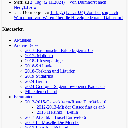
Steffi
zu
2. Tag: (2.11.2024) – Von Dalmhorst nach
Neuglobsow
Jana Dornberger
zu
1. Tag: (1.11.2024) Von Leipzig nach
Waren und von Waren über die Havelquelle nach Dalmsdorf
Kategorien
Aktuelles
Andere Reisen
2017- Bretonischer Bilderbogen 2017
2017- Mallorca
2018- Riesengebirge
2018-Sri Lanka
2018-Toskana und Ligurien
2019-Südafrika
2024-Berlin
2024-Georgien-Sagenumwobener Kaukasus
Mitteldeutschland
Fernrouten
2012-2015-Ostseeküsten-Route
EuroVelo 10
2012-2013-Mit der Ostsee fing es an!-
2015-Helsinki – Berlin
2017-Atlantik – Basel
Eurovelo 6
2017-La Moselle-Die Mosel7
2017-Leipzig – Belgrad