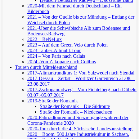
Deutsch-Deutscher Radweg – Das Grüne Band
2020-Mit dem Fahrrad durch Deutschland – Ein
Bilderbuch
2021 – Von der Quelle bis zur Mündung – Entlang der
Weichsel durch Polen
2021-Über die Schwäbische Alb zum Bodensee und
Bodensee-Radweg
2022 – BeNeLux
2023 – Auf dem Green Velo durch Polen
2023 Tauber-Altmühl-Tour
2024 – Von Paris nach Calais
2024 -Von Zakopane nach Cottbus
Touren durch Mitteldeutschland
2017-Altmarkrundkurs 1: Von Salzwedel nach Stendal
2017-Dessau – Zerbst – Wörlitzer Gartenreich
21.08. –
23.08.2017
2017-Zschopauradweg – Vom Fichtelberg nach Döbeln
03.07.-05.07.2017
2019-Straße der Romanik
Straße der Romanik – Die Südroute
Straße der Romanik – Niedersachsen
2020-Fahrradtouren und Spaziergänge während der
Corona-Pandemie 2020
2020-Tour durch die 4. Sächsische Landesausstellung
2020 – Boom. 500 Jahre Industriekultur in Sachsen.