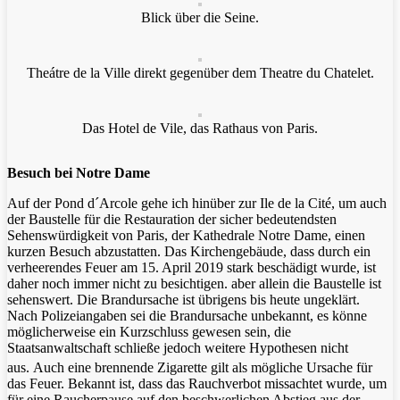
Blick über die Seine.
Theátre de la Ville direkt gegenüber dem Theatre du Chatelet.
Das Hotel de Vile, das Rathaus von Paris.
Besuch bei Notre Dame
Auf der Pond d´Arcole gehe ich hinüber zur Ile de la Cité, um auch
der Baustelle für die Restauration der sicher bedeutendsten
Sehenswürdigkeit von Paris, der Kathedrale Notre Dame, einen
kurzen Besuch abzustatten. Das Kirchengebäude, dass durch ein
verheerendes Feuer am 15. April 2019 stark beschädigt wurde, ist
daher noch immer nicht zu besichtigen. aber allein die Baustelle ist
sehenswert. Die Brandursache ist übrigens bis heute ungeklärt.
Nach Polizeiangaben sei die Brandursache unbekannt, es könne
möglicherweise ein Kurzschluss gewesen sein, die
Staatsanwaltschaft schließe jedoch weitere Hypothesen nicht
aus.
Auch eine brennende Zigarette gilt als mögliche Ursache für
das Feuer. Bekannt ist, dass das Rauchverbot missachtet wurde, um
für eine Raucherpause auf den beschwerlichen Abstieg aus der