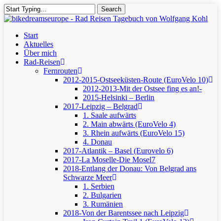
Skip
Search
to
Close
main
Search
content
Menu
Start
Aktuelles
Über mich
Rad-Reisen
Fernrouten
2012-2015-Ostseeküsten-Route (EuroVelo 10)
2012-2013-Mit der Ostsee fing es an!-
2015-Helsinki – Berlin
2017-Leipzig – Belgrad
1. Saale aufwärts
2. Main abwärts (EuroVelo 4)
3. Rhein aufwärts (EuroVelo 15)
4. Donau
2017-Atlantik – Basel (Eurovelo 6)
2017-La Moselle-Die Mosel7
2018-Entlang der Donau: Von Belgrad ans
Schwarze Meer
1. Serbien
2. Bulgarien
3. Rumänien
2018-Von der Barentssee nach Leipzig