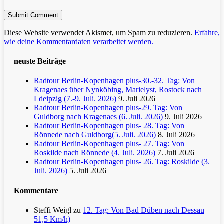
Diese Website verwendet Akismet, um Spam zu reduzieren.
Erfahre,
wie deine Kommentardaten verarbeitet werden.
neuste Beiträge
Radtour Berlin-Kopenhagen plus-30.-32. Tag: Von
Kragenaes über Nynköbing, Marielyst, Rostock nach
Ldeipzig (7.-9. Juli. 2026)
9. Juli 2026
Radtour Berlin-Kopenhagen plus-29. Tag: Von
Guldborg nach Kragenaes (6. Juli. 2026)
9. Juli 2026
Radtour Berlin-Kopenhagen plus- 28. Tag: Von
Rönnede nach Guldborg(5. Juli. 2026)
8. Juli 2026
Radtour Berlin-Kopenhagen plus- 27. Tag: Von
Roskilde nach Rönnede (4. Juli. 2026)
7. Juli 2026
Radtour Berlin-Kopenhagen plus- 26. Tag: Roskilde (3.
Juli. 2026)
5. Juli 2026
Kommentare
Steffi Weigl
zu
12. Tag: Von Bad Düben nach Dessau
51,5 Km/h)