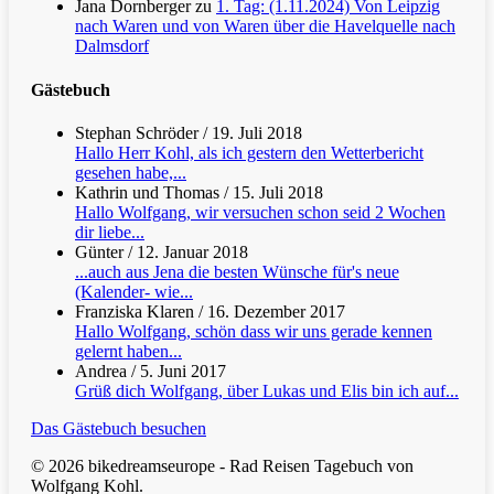
Jana Dornberger
zu
1. Tag: (1.11.2024) Von Leipzig
nach Waren und von Waren über die Havelquelle nach
Dalmsdorf
Gästebuch
Stephan Schröder
/
19. Juli 2018
Hallo Herr Kohl, als ich gestern den Wetterbericht
gesehen habe,...
Kathrin und Thomas
/
15. Juli 2018
Hallo Wolfgang, wir versuchen schon seid 2 Wochen
dir liebe...
Günter
/
12. Januar 2018
...auch aus Jena die besten Wünsche für's neue
(Kalender- wie...
Franziska Klaren
/
16. Dezember 2017
Hallo Wolfgang, schön dass wir uns gerade kennen
gelernt haben...
Andrea
/
5. Juni 2017
Grüß dich Wolfgang, über Lukas und Elis bin ich auf...
Das Gästebuch besuchen
© 2026 bikedreamseurope - Rad Reisen Tagebuch von
Wolfgang Kohl.