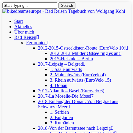
Skip
Search
to
Close
main
Search
content
Menu
Start
Aktuelles
Über mich
Rad-Reisen
Fernrouten
2012-2015-Ostseeküsten-Route (EuroVelo 10)
2012-2013-Mit der Ostsee fing es an!-
2015-Helsinki – Berlin
2017-Leipzig – Belgrad
1. Saale aufwärts
2. Main abwärts (EuroVelo 4)
3. Rhein aufwärts (EuroVelo 15)
4. Donau
2017-Atlantik – Basel (Eurovelo 6)
2017-La Moselle-Die Mosel7
2018-Entlang der Donau: Von Belgrad ans
Schwarze Meer
1. Serbien
2. Bulgarien
3. Rumänien
2018-Von der Barentssee nach Leipzig