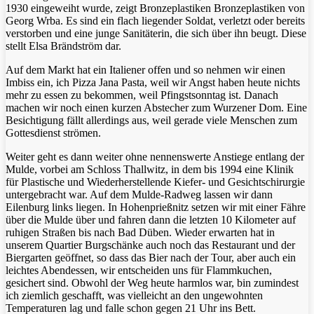
1930 eingeweiht wurde, zeigt Bronzeplastiken Bronzeplastiken von
Georg Wrba. Es sind ein flach liegender Soldat, verletzt oder bereits
verstorben und eine junge Sanitäterin, die sich über ihn beugt. Diese
stellt Elsa Brändström dar.
Auf dem Markt hat ein Italiener offen und so nehmen wir einen
Imbiss ein, ich Pizza Jana Pasta, weil wir Angst haben heute nichts
mehr zu essen zu bekommen, weil Pfingstsonntag ist. Danach
machen wir noch einen kurzen Abstecher zum Wurzener Dom. Eine
Besichtigung fällt allerdings aus, weil gerade viele Menschen zum
Gottesdienst strömen.
Weiter geht es dann weiter ohne nennenswerte Anstiege entlang der
Mulde, vorbei am Schloss Thallwitz, in dem bis 1994 eine Klinik
für Plastische und Wiederherstellende Kiefer- und Gesichtschirurgie
untergebracht war. Auf dem Mulde-Radweg lassen wir dann
Eilenburg links liegen. In Hohenprießnitz setzen wir mit einer Fähre
über die Mulde über und fahren dann die letzten 10 Kilometer auf
ruhigen Straßen bis nach Bad Düben. Wieder erwarten hat in
unserem Quartier Burgschänke auch noch das Restaurant und der
Biergarten geöffnet, so dass das Bier nach der Tour, aber auch ein
leichtes Abendessen, wir entscheiden uns für Flammkuchen,
gesichert sind. Obwohl der Weg heute harmlos war, bin zumindest
ich ziemlich geschafft, was vielleicht an den ungewohnten
Temperaturen lag und falle schon gegen 21 Uhr ins Bett.