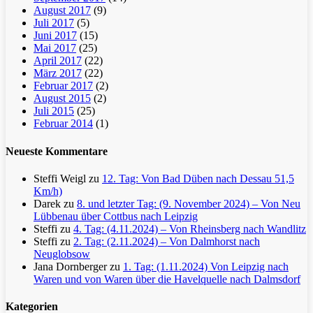
August 2017
(9)
Juli 2017
(5)
Juni 2017
(15)
Mai 2017
(25)
April 2017
(22)
März 2017
(22)
Februar 2017
(2)
August 2015
(2)
Juli 2015
(25)
Februar 2014
(1)
Neueste Kommentare
Steffi Weigl
zu
12. Tag: Von Bad Düben nach Dessau 51,5
Km/h)
Darek
zu
8. und letzter Tag: (9. November 2024) – Von Neu
Lübbenau über Cottbus nach Leipzig
Steffi
zu
4. Tag: (4.11.2024) – Von Rheinsberg nach Wandlitz
Steffi
zu
2. Tag: (2.11.2024) – Von Dalmhorst nach
Neuglobsow
Jana Dornberger
zu
1. Tag: (1.11.2024) Von Leipzig nach
Waren und von Waren über die Havelquelle nach Dalmsdorf
Kategorien