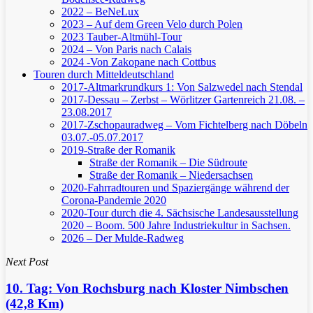
2022 – BeNeLux
2023 – Auf dem Green Velo durch Polen
2023 Tauber-Altmühl-Tour
2024 – Von Paris nach Calais
2024 -Von Zakopane nach Cottbus
Touren durch Mitteldeutschland
2017-Altmarkrundkurs 1: Von Salzwedel nach Stendal
2017-Dessau – Zerbst – Wörlitzer Gartenreich
21.08. –
23.08.2017
2017-Zschopauradweg – Vom Fichtelberg nach Döbeln
03.07.-05.07.2017
2019-Straße der Romanik
Straße der Romanik – Die Südroute
Straße der Romanik – Niedersachsen
2020-Fahrradtouren und Spaziergänge während der
Corona-Pandemie 2020
2020-Tour durch die 4. Sächsische Landesausstellung
2020 – Boom. 500 Jahre Industriekultur in Sachsen.
2026 – Der Mulde-Radweg
Next Post
10. Tag: Von Rochsburg nach Kloster Nimbschen
(42,8 Km)