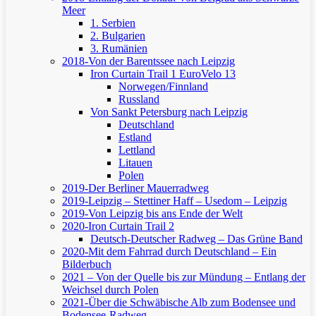
Meer
1. Serbien
2. Bulgarien
3. Rumänien
2018-Von der Barentssee nach Leipzig
Iron Curtain Trail 1
EuroVelo 13
Norwegen/Finnland
Russland
Von Sankt Petersburg nach Leipzig
Deutschland
Estland
Lettland
Litauen
Polen
2019-Der Berliner Mauerradweg
2019-Leipzig – Stettiner Haff – Usedom – Leipzig
2019-Von Leipzig bis ans Ende der Welt
2020-Iron Curtain Trail 2
Deutsch-Deutscher Radweg – Das Grüne Band
2020-Mit dem Fahrrad durch Deutschland – Ein
Bilderbuch
2021 – Von der Quelle bis zur Mündung – Entlang der
Weichsel durch Polen
2021-Über die Schwäbische Alb zum Bodensee und
Bodensee-Radweg