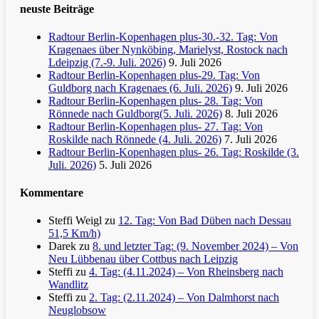
neuste Beiträge
Radtour Berlin-Kopenhagen plus-30.-32. Tag: Von
Kragenaes über Nynköbing, Marielyst, Rostock nach
Ldeipzig (7.-9. Juli. 2026)
9. Juli 2026
Radtour Berlin-Kopenhagen plus-29. Tag: Von
Guldborg nach Kragenaes (6. Juli. 2026)
9. Juli 2026
Radtour Berlin-Kopenhagen plus- 28. Tag: Von
Rönnede nach Guldborg(5. Juli. 2026)
8. Juli 2026
Radtour Berlin-Kopenhagen plus- 27. Tag: Von
Roskilde nach Rönnede (4. Juli. 2026)
7. Juli 2026
Radtour Berlin-Kopenhagen plus- 26. Tag: Roskilde (3.
Juli. 2026)
5. Juli 2026
Kommentare
Steffi Weigl
zu
12. Tag: Von Bad Düben nach Dessau
51,5 Km/h)
Darek
zu
8. und letzter Tag: (9. November 2024) – Von
Neu Lübbenau über Cottbus nach Leipzig
Steffi
zu
4. Tag: (4.11.2024) – Von Rheinsberg nach
Wandlitz
Steffi
zu
2. Tag: (2.11.2024) – Von Dalmhorst nach
Neuglobsow