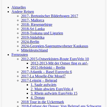
Aktuelles
Andere Reisen
2017- Bretonischer Bilderbogen 2017
2017- Mallorca
2018- Riesengebirge
2018-Sri Lanka
2018-Toskana und Ligurien
2019-Südafrika
2024-Berlin
2024-Georgien-Sagenumwobener Kaukasus
Mitteldeutschland
Fernrouten
2012-2015-Ostseeküsten-Route
EuroVelo 10
2012-2013-Mit der Ostsee fing es an!-
2015-Helsinki – Berlin
2017-Atlantik – Basel
Eurovelo 6
2017-La Moselle-Die Mosel7
2017-Leipzig – Belgrad
1. Saale aufwärts
2. Main abwärts
EuroVelo 4
3. Rhein aufwärts
EuroVelo 15
4. Donau
2018 Tour in die Uckermark
2018-Entlang der Donau: Von Belgrad ans Schwarze