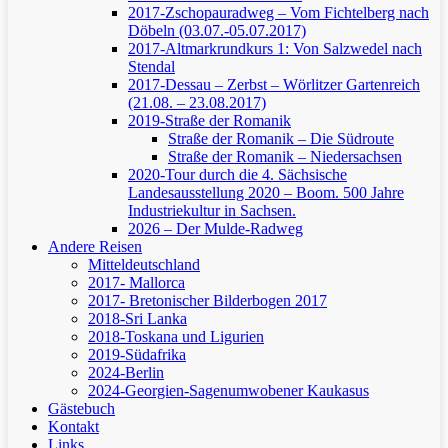
2017-Zschopauradweg – Vom Fichtelberg nach
Döbeln (03.07.-05.07.2017)
2017-Altmarkrundkurs 1: Von Salzwedel nach
Stendal
2017-Dessau – Zerbst – Wörlitzer Gartenreich
(21.08. – 23.08.2017)
2019-Straße der Romanik
Straße der Romanik – Die Südroute
Straße der Romanik – Niedersachsen
2020-Tour durch die 4. Sächsische
Landesausstellung 2020 – Boom. 500 Jahre
Industriekultur in Sachsen.
2026 – Der Mulde-Radweg
Andere Reisen
Mitteldeutschland
2017- Mallorca
2017- Bretonischer Bilderbogen 2017
2018-Sri Lanka
2018-Toskana und Ligurien
2019-Südafrika
2024-Berlin
2024-Georgien-Sagenumwobener Kaukasus
Gästebuch
Kontakt
Links