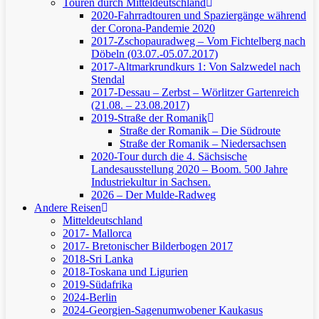
Touren durch Mitteldeutschland
2020-Fahrradtouren und Spaziergänge während
der Corona-Pandemie 2020
2017-Zschopauradweg – Vom Fichtelberg nach
Döbeln (03.07.-05.07.2017)
2017-Altmarkrundkurs 1: Von Salzwedel nach
Stendal
2017-Dessau – Zerbst – Wörlitzer Gartenreich
(21.08. – 23.08.2017)
2019-Straße der Romanik
Straße der Romanik – Die Südroute
Straße der Romanik – Niedersachsen
2020-Tour durch die 4. Sächsische
Landesausstellung 2020 – Boom. 500 Jahre
Industriekultur in Sachsen.
2026 – Der Mulde-Radweg
Andere Reisen
Mitteldeutschland
2017- Mallorca
2017- Bretonischer Bilderbogen 2017
2018-Sri Lanka
2018-Toskana und Ligurien
2019-Südafrika
2024-Berlin
2024-Georgien-Sagenumwobener Kaukasus