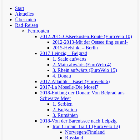
Clos
Start
Men
Aktuelles
Über mich
Rad-Reisen
Fernrouten
2012-2015-Ostseeküsten-Route (EuroVelo 10)
2012-2013-Mit der Ostsee fing es an!-
2015-Helsinki – Berlin
2017-Leipzig – Belgrad
1. Saale aufwärts
2. Main abwärts (EuroVelo 4)
3. Rhein aufwärts (EuroVelo 15)
4. Donau
2017-Atlantik – Basel (Eurovelo 6)
2017-La Moselle-Die Mosel7
2018-Entlang der Donau: Von Belgrad ans
Schwarze Meer
1. Serbien
2. Bulgarien
3. Rumänien
2018-Von der Barentssee nach Leipzig
Iron Curtain Trail 1 (EuroVelo 13)
Norwegen/Finnland
Russland