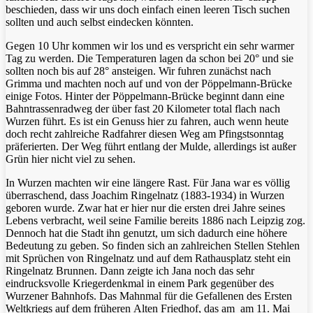
beschieden, dass wir uns doch einfach einen leeren Tisch suchen
sollten und auch selbst eindecken könnten.
Gegen 10 Uhr kommen wir los und es verspricht ein sehr warmer
Tag zu werden. Die Temperaturen lagen da schon bei 20° und sie
sollten noch bis auf 28° ansteigen. Wir fuhren zunächst nach
Grimma und machten noch auf und von der Pöppelmann-Brücke
einige Fotos. Hinter der Pöppelmann-Brücke beginnt dann eine
Bahntrassenradweg der über fast 20 Kilometer total flach nach
Wurzen führt. Es ist ein Genuss hier zu fahren, auch wenn heute
doch recht zahlreiche Radfahrer diesen Weg am Pfingstsonntag
präferierten. Der Weg führt entlang der Mulde, allerdings ist außer
Grün hier nicht viel zu sehen.
In Wurzen machten wir eine längere Rast. Für Jana war es völlig
überraschend, dass Joachim Ringelnatz (1883-1934) in Wurzen
geboren wurde. Zwar hat er hier nur die ersten drei Jahre seines
Lebens verbracht, weil seine Familie bereits 1886 nach Leipzig zog.
Dennoch hat die Stadt ihn genutzt, um sich dadurch eine höhere
Bedeutung zu geben. So finden sich an zahlreichen Stellen Stehlen
mit Sprüchen von Ringelnatz und auf dem Rathausplatz steht ein
Ringelnatz Brunnen. Dann zeigte ich Jana noch das sehr
eindrucksvolle Kriegerdenkmal in einem Park gegenüber des
Wurzener Bahnhofs. Das Mahnmal für die Gefallenen des Ersten
Weltkriegs auf dem früheren Alten Friedhof, das am am 11. Mai