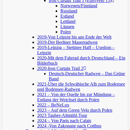
Iron Curtain Trail 1 (EuroVelo 13)
Norwegen/Finnland
Russland
Estland
Lettland
Litauen
Polen
2019-Von Leipzig bis ans Ende der Welt
2019-Der Berliner Mauerradweg
2019-Leipzig – Stettiner Haff – Usedom –
Leipzig
2020-Mit dem Fahrrad durch Deutschland – Ein
Bilderbuch
2020-Iron Curtain Trail 2
Deutsch-Deutscher Radweg – Das Grüne
Band
2021-Über die Schwäbische Alb zum Bodensee
und Bodensee-Radweg
2021 – Von der Quelle bis zur Mündung –
Entlang der Weichsel durch Polen
2022 – BeNeLux
2023 – Auf dem Green Velo durch Polen
2023 Tauber-Altmühl-Tour
2024 – Von Paris nach Calais
2024 -Von Zakopane nach Cottbus