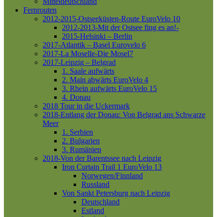
Mitteldeutschland
Fernrouten
2012-2015-Ostseeküsten-Route
EuroVelo 10
2012-2013-Mit der Ostsee fing es an!-
2015-Helsinki – Berlin
2017-Atlantik – Basel
Eurovelo 6
2017-La Moselle-Die Mosel7
2017-Leipzig – Belgrad
1. Saale aufwärts
2. Main abwärts
EuroVelo 4
3. Rhein aufwärts
EuroVelo 15
4. Donau
2018 Tour in die Uckermark
2018-Entlang der Donau: Von Belgrad ans Schwarze
Meer
1. Serbien
2. Bulgarien
3. Rumänien
2018-Von der Barentssee nach Leipzig
Iron Curtain Trail 1
EuroVelo 13
Norwegen/Finnland
Russland
Von Sankt Petersburg nach Leipzig
Deutschland
Estland