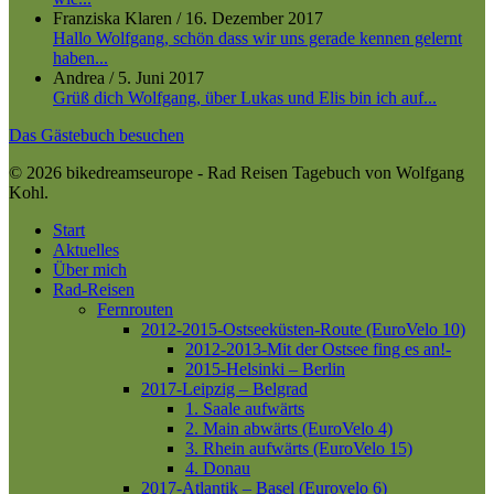
Franziska Klaren
/
16. Dezember 2017
Hallo Wolfgang, schön dass wir uns gerade kennen gelernt
haben...
Andrea
/
5. Juni 2017
Grüß dich Wolfgang, über Lukas und Elis bin ich auf...
Das Gästebuch besuchen
© 2026 bikedreamseurope - Rad Reisen Tagebuch von Wolfgang
Kohl.
Close
Start
Menu
Aktuelles
Über mich
Rad-Reisen
Fernrouten
2012-2015-Ostseeküsten-Route (EuroVelo 10)
2012-2013-Mit der Ostsee fing es an!-
2015-Helsinki – Berlin
2017-Leipzig – Belgrad
1. Saale aufwärts
2. Main abwärts (EuroVelo 4)
3. Rhein aufwärts (EuroVelo 15)
4. Donau
2017-Atlantik – Basel (Eurovelo 6)