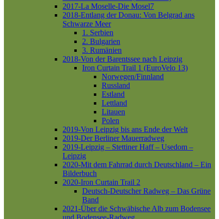
2017-La Moselle-Die Mosel7
2018-Entlang der Donau: Von Belgrad ans
Schwarze Meer
1. Serbien
2. Bulgarien
3. Rumänien
2018-Von der Barentssee nach Leipzig
Iron Curtain Trail 1 (EuroVelo 13)
Norwegen/Finnland
Russland
Estland
Lettland
Litauen
Polen
2019-Von Leipzig bis ans Ende der Welt
2019-Der Berliner Mauerradweg
2019-Leipzig – Stettiner Haff – Usedom –
Leipzig
2020-Mit dem Fahrrad durch Deutschland – Ein
Bilderbuch
2020-Iron Curtain Trail 2
Deutsch-Deutscher Radweg – Das Grüne
Band
2021-Über die Schwäbische Alb zum Bodensee
und Bodensee-Radweg