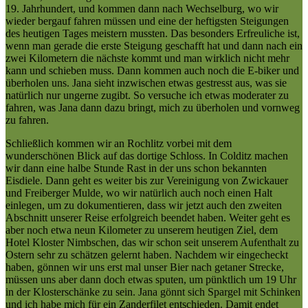
19. Jahrhundert, und kommen dann nach Wechselburg, wo wir
wieder bergauf fahren müssen und eine der heftigsten Steigungen
des heutigen Tages meistern mussten. Das besonders Erfreuliche ist,
wenn man gerade die erste Steigung geschafft hat und dann nach ein
zwei Kilometern die nächste kommt und man wirklich nicht mehr
kann und schieben muss. Dann kommen auch noch die E-biker und
überholen uns. Jana sieht inzwischen etwas gestresst aus, was sie
natürlich nur ungerne zugibt. So versuche ich etwas moderater zu
fahren, was Jana dann dazu bringt, mich zu überholen und vornweg
zu fahren.
Schließlich kommen wir an Rochlitz vorbei mit dem
wunderschönen Blick auf das dortige Schloss. In Colditz machen
wir dann eine halbe Stunde Rast in der uns schon bekannten
Eisdiele. Dann geht es weiter bis zur Vereinigung von Zwickauer
und Freiberger Mulde, wo wir natürlich auch noch einen Halt
einlegen, um zu dokumentieren, dass wir jetzt auch den zweiten
Abschnitt unserer Reise erfolgreich beendet haben. Weiter geht es
aber noch etwa neun Kilometer zu unserem heutigen Ziel, dem
Hotel Kloster Nimbschen, das wir schon seit unserem Aufenthalt zu
Ostern sehr zu schätzen gelernt haben. Nachdem wir eingecheckt
haben, gönnen wir uns erst mal unser Bier nach getaner Strecke,
müssen uns aber dann doch etwas sputen, um pünktlich um 19 Uhr
in der Klosterschänke zu sein. Jana gönnt sich Spargel mit Schinken
und ich habe mich für ein Zanderfilet entschieden. Damit endet