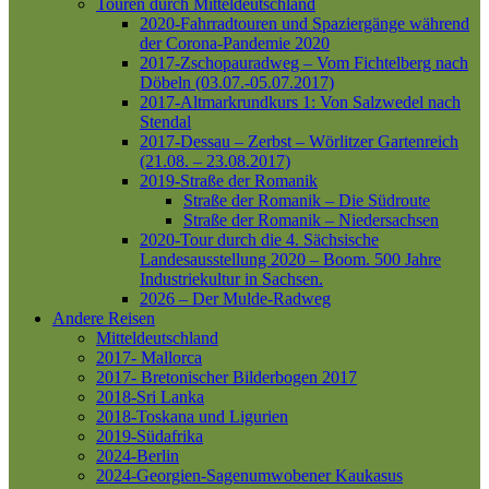
Touren durch Mitteldeutschland
2020-Fahrradtouren und Spaziergänge während
der Corona-Pandemie 2020
2017-Zschopauradweg – Vom Fichtelberg nach
Döbeln (03.07.-05.07.2017)
2017-Altmarkrundkurs 1: Von Salzwedel nach
Stendal
2017-Dessau – Zerbst – Wörlitzer Gartenreich
(21.08. – 23.08.2017)
2019-Straße der Romanik
Straße der Romanik – Die Südroute
Straße der Romanik – Niedersachsen
2020-Tour durch die 4. Sächsische
Landesausstellung 2020 – Boom. 500 Jahre
Industriekultur in Sachsen.
2026 – Der Mulde-Radweg
Andere Reisen
Mitteldeutschland
2017- Mallorca
2017- Bretonischer Bilderbogen 2017
2018-Sri Lanka
2018-Toskana und Ligurien
2019-Südafrika
2024-Berlin
2024-Georgien-Sagenumwobener Kaukasus