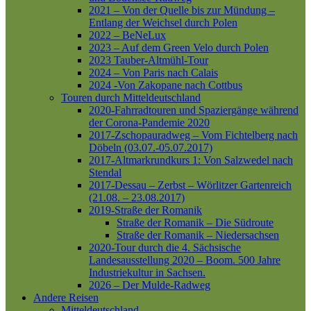
2021 – Von der Quelle bis zur Mündung –
Entlang der Weichsel durch Polen
2022 – BeNeLux
2023 – Auf dem Green Velo durch Polen
2023 Tauber-Altmühl-Tour
2024 – Von Paris nach Calais
2024 -Von Zakopane nach Cottbus
Touren durch Mitteldeutschland
2020-Fahrradtouren und Spaziergänge während
der Corona-Pandemie 2020
2017-Zschopauradweg – Vom Fichtelberg nach
Döbeln (03.07.-05.07.2017)
2017-Altmarkrundkurs 1: Von Salzwedel nach
Stendal
2017-Dessau – Zerbst – Wörlitzer Gartenreich
(21.08. – 23.08.2017)
2019-Straße der Romanik
Straße der Romanik – Die Südroute
Straße der Romanik – Niedersachsen
2020-Tour durch die 4. Sächsische
Landesausstellung 2020 – Boom. 500 Jahre
Industriekultur in Sachsen.
2026 – Der Mulde-Radweg
Andere Reisen
Mitteldeutschland