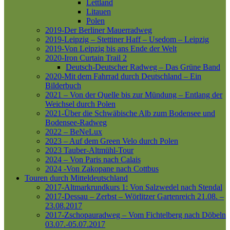
Lettland
Litauen
Polen
2019-Der Berliner Mauerradweg
2019-Leipzig – Stettiner Haff – Usedom – Leipzig
2019-Von Leipzig bis ans Ende der Welt
2020-Iron Curtain Trail 2
Deutsch-Deutscher Radweg – Das Grüne Band
2020-Mit dem Fahrrad durch Deutschland – Ein
Bilderbuch
2021 – Von der Quelle bis zur Mündung – Entlang der
Weichsel durch Polen
2021-Über die Schwäbische Alb zum Bodensee und
Bodensee-Radweg
2022 – BeNeLux
2023 – Auf dem Green Velo durch Polen
2023 Tauber-Altmühl-Tour
2024 – Von Paris nach Calais
2024 -Von Zakopane nach Cottbus
Touren durch Mitteldeutschland
2017-Altmarkrundkurs 1: Von Salzwedel nach Stendal
2017-Dessau – Zerbst – Wörlitzer Gartenreich
21.08. –
23.08.2017
2017-Zschopauradweg – Vom Fichtelberg nach Döbeln
03.07.-05.07.2017