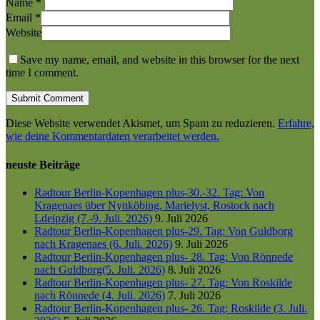
Name
*
Email
*
Website
Save my name, email, and website in this browser for the next
time I comment.
Diese Website verwendet Akismet, um Spam zu reduzieren.
Erfahre,
wie deine Kommentardaten verarbeitet werden.
neuste Beiträge
Radtour Berlin-Kopenhagen plus-30.-32. Tag: Von
Kragenaes über Nynköbing, Marielyst, Rostock nach
Ldeipzig (7.-9. Juli. 2026)
9. Juli 2026
Radtour Berlin-Kopenhagen plus-29. Tag: Von Guldborg
nach Kragenaes (6. Juli. 2026)
9. Juli 2026
Radtour Berlin-Kopenhagen plus- 28. Tag: Von Rönnede
nach Guldborg(5. Juli. 2026)
8. Juli 2026
Radtour Berlin-Kopenhagen plus- 27. Tag: Von Roskilde
nach Rönnede (4. Juli. 2026)
7. Juli 2026
Radtour Berlin-Kopenhagen plus- 26. Tag: Roskilde (3. Juli.