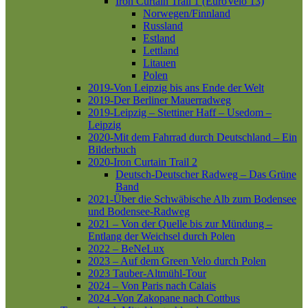
Iron Curtain Trail 1 (EuroVelo 13)
Norwegen/Finnland
Russland
Estland
Lettland
Litauen
Polen
2019-Von Leipzig bis ans Ende der Welt
2019-Der Berliner Mauerradweg
2019-Leipzig – Stettiner Haff – Usedom –
Leipzig
2020-Mit dem Fahrrad durch Deutschland – Ein
Bilderbuch
2020-Iron Curtain Trail 2
Deutsch-Deutscher Radweg – Das Grüne
Band
2021-Über die Schwäbische Alb zum Bodensee
und Bodensee-Radweg
2021 – Von der Quelle bis zur Mündung –
Entlang der Weichsel durch Polen
2022 – BeNeLux
2023 – Auf dem Green Velo durch Polen
2023 Tauber-Altmühl-Tour
2024 – Von Paris nach Calais
2024 -Von Zakopane nach Cottbus