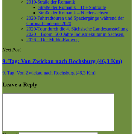
2019-Straße der Romanik
Straße der Romanik – Die Südroute
Straße der Romanik – Niedersachsen
2020-Fahrradtouren und Spaziergänge während der
Corona-Pandemie 2020
2020-Tour durch die 4. Sächsische Landesausstellung
2020 – Boom. 500 Jahre Industriekultur in Sachsen.
2026 – Der Mulde-Radweg
Next Post
9. Tag: Von Zwickau nach Rochsburg (46,3 Km)
9. Tag: Von Zwickau nach Rochsburg (46,3 Km)
Leave a Reply