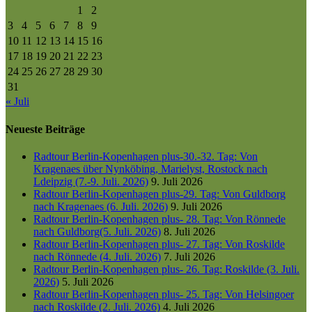
1
2
3
4
5
6
7
8
9
10
11
12
13
14
15
16
17
18
19
20
21
22
23
24
25
26
27
28
29
30
31
« Juli
Neueste Beiträge
Radtour Berlin-Kopenhagen plus-30.-32. Tag: Von
Kragenaes über Nynköbing, Marielyst, Rostock nach
Ldeipzig (7.-9. Juli. 2026)
9. Juli 2026
Radtour Berlin-Kopenhagen plus-29. Tag: Von Guldborg
nach Kragenaes (6. Juli. 2026)
9. Juli 2026
Radtour Berlin-Kopenhagen plus- 28. Tag: Von Rönnede
nach Guldborg(5. Juli. 2026)
8. Juli 2026
Radtour Berlin-Kopenhagen plus- 27. Tag: Von Roskilde
nach Rönnede (4. Juli. 2026)
7. Juli 2026
Radtour Berlin-Kopenhagen plus- 26. Tag: Roskilde (3. Juli.
2026)
5. Juli 2026
Radtour Berlin-Kopenhagen plus- 25. Tag: Von Helsingoer
nach Roskilde (2. Juli. 2026)
4. Juli 2026