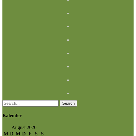
Search
Kalender
August 2026
M
D
M
D
F
S
S