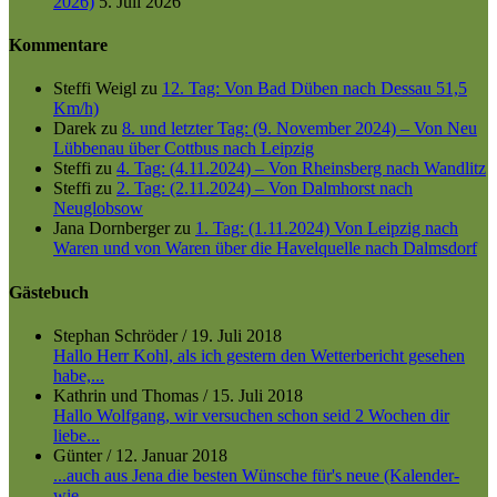
2026)
5. Juli 2026
Kommentare
Steffi Weigl
zu
12. Tag: Von Bad Düben nach Dessau 51,5
Km/h)
Darek
zu
8. und letzter Tag: (9. November 2024) – Von Neu
Lübbenau über Cottbus nach Leipzig
Steffi
zu
4. Tag: (4.11.2024) – Von Rheinsberg nach Wandlitz
Steffi
zu
2. Tag: (2.11.2024) – Von Dalmhorst nach
Neuglobsow
Jana Dornberger
zu
1. Tag: (1.11.2024) Von Leipzig nach
Waren und von Waren über die Havelquelle nach Dalmsdorf
Gästebuch
Stephan Schröder
/
19. Juli 2018
Hallo Herr Kohl, als ich gestern den Wetterbericht gesehen
habe,...
Kathrin und Thomas
/
15. Juli 2018
Hallo Wolfgang, wir versuchen schon seid 2 Wochen dir
liebe...
Günter
/
12. Januar 2018
...auch aus Jena die besten Wünsche für's neue (Kalender-
wie...