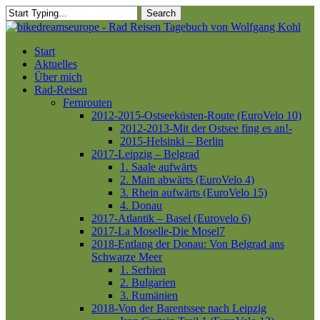
Skip
Search
to
Close
main
Search
content
Menu
Start
Aktuelles
Über mich
Rad-Reisen
Fernrouten
2012-2015-Ostseeküsten-Route (EuroVelo 10)
2012-2013-Mit der Ostsee fing es an!-
2015-Helsinki – Berlin
2017-Leipzig – Belgrad
1. Saale aufwärts
2. Main abwärts (EuroVelo 4)
3. Rhein aufwärts (EuroVelo 15)
4. Donau
2017-Atlantik – Basel (Eurovelo 6)
2017-La Moselle-Die Mosel7
2018-Entlang der Donau: Von Belgrad ans
Schwarze Meer
1. Serbien
2. Bulgarien
3. Rumänien
2018-Von der Barentssee nach Leipzig