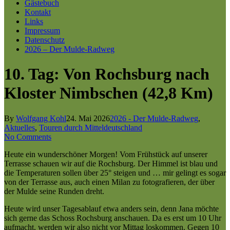
Gästebuch
Kontakt
Links
Impressum
Datenschutz
2026 – Der Mulde-Radweg
10. Tag: Von Rochsburg nach
Kloster Nimbschen (42,8 Km)
By
Wolfgang Kohl
24. Mai 2026
2026 - Der Mulde-Radweg
,
Aktuelles
,
Touren durch Mitteldeutschland
No Comments
Heute ein wunderschöner Morgen! Vom Frühstück auf unserer
Terrasse schauen wir auf die Rochsburg. Der Himmel ist blau und
die Temperaturen sollen über 25° steigen und … mir gelingt es sogar
von der Terrasse aus, auch einen Milan zu fotografieren, der über
der Mulde seine Runden dreht.
Heute wird unser Tagesablauf etwa anders sein, denn Jana möchte
sich gerne das Schoss Rochsburg anschauen. Da es erst um 10 Uhr
aufmacht, werden wir also nicht vor Mittag loskommen. Gegen 10