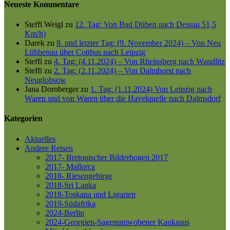
Neueste Kommentare
Steffi Weigl
zu
12. Tag: Von Bad Düben nach Dessau 51,5
Km/h)
Darek
zu
8. und letzter Tag: (9. November 2024) – Von Neu
Lübbenau über Cottbus nach Leipzig
Steffi
zu
4. Tag: (4.11.2024) – Von Rheinsberg nach Wandlitz
Steffi
zu
2. Tag: (2.11.2024) – Von Dalmhorst nach
Neuglobsow
Jana Dornberger
zu
1. Tag: (1.11.2024) Von Leipzig nach
Waren und von Waren über die Havelquelle nach Dalmsdorf
Kategorien
Aktuelles
Andere Reisen
2017- Bretonischer Bilderbogen 2017
2017- Mallorca
2018- Riesengebirge
2018-Sri Lanka
2018-Toskana und Ligurien
2019-Südafrika
2024-Berlin
2024-Georgien-Sagenumwobener Kaukasus