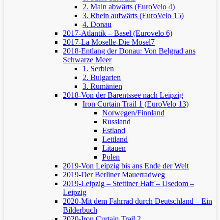
2. Main abwärts (EuroVelo 4)
3. Rhein aufwärts (EuroVelo 15)
4. Donau
2017-Atlantik – Basel (Eurovelo 6)
2017-La Moselle-Die Mosel7
2018-Entlang der Donau: Von Belgrad ans
Schwarze Meer
1. Serbien
2. Bulgarien
3. Rumänien
2018-Von der Barentssee nach Leipzig
Iron Curtain Trail 1 (EuroVelo 13)
Norwegen/Finnland
Russland
Estland
Lettland
Litauen
Polen
2019-Von Leipzig bis ans Ende der Welt
2019-Der Berliner Mauerradweg
2019-Leipzig – Stettiner Haff – Usedom –
Leipzig
2020-Mit dem Fahrrad durch Deutschland – Ein
Bilderbuch
2020-Iron Curtain Trail 2