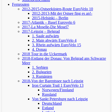
Fernrouten
2012-2015-Ostseeküsten-Route
EuroVelo 10
2012-2013-Mit der Ostsee fing es an!-
2015-Helsinki – Berlin
2017-Atlantik – Basel
Eurovelo 6
2017-La Moselle-Die Mosel7
2017-Leipzig – Belgrad
1. Saale aufwärts
2. Main abwärts
EuroVelo 4
3. Rhein aufwärts
EuroVelo 15
4. Donau
2018 Tour in die Uckermark
2018-Entlang der Donau: Von Belgrad ans Schwarze
Meer
1. Serbien
2. Bulgarien
3. Rumänien
2018-Von der Barentssee nach Leipzig
Iron Curtain Trail 1
EuroVelo 13
Norwegen/Finnland
Russland
Von Sankt Petersburg nach Leipzig
Deutschland
Estland