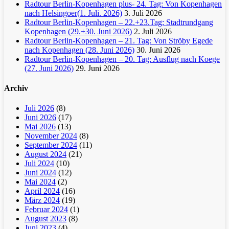
Radtour Berlin-Kopenhagen plus- 24. Tag: Von Kopenhagen
nach Helsingoer(1. Juli. 2026)
3. Juli 2026
Radtour Berlin-Kopenhagen – 22.+23.Tag: Stadtrundgang
Kopenhagen (29.+30. Juni 2026)
2. Juli 2026
Radtour Berlin-Kopenhagen – 21. Tag: Von Ströby Egede
nach Kopenhagen (28. Juni 2026)
30. Juni 2026
Radtour Berlin-Kopenhagen – 20. Tag: Ausflug nach Koege
(27. Juni 2026)
29. Juni 2026
Archiv
Juli 2026
(8)
Juni 2026
(17)
Mai 2026
(13)
November 2024
(8)
September 2024
(11)
August 2024
(21)
Juli 2024
(10)
Juni 2024
(12)
Mai 2024
(2)
April 2024
(16)
März 2024
(19)
Februar 2024
(1)
August 2023
(8)
Juni 2023
(4)