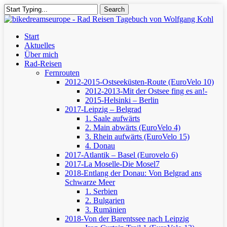
Skip
Search
to
Close
main
Search
content
Menu
Start
Aktuelles
Über mich
Rad-Reisen
Fernrouten
2012-2015-Ostseeküsten-Route (EuroVelo 10)
2012-2013-Mit der Ostsee fing es an!-
2015-Helsinki – Berlin
2017-Leipzig – Belgrad
1. Saale aufwärts
2. Main abwärts (EuroVelo 4)
3. Rhein aufwärts (EuroVelo 15)
4. Donau
2017-Atlantik – Basel (Eurovelo 6)
2017-La Moselle-Die Mosel7
2018-Entlang der Donau: Von Belgrad ans
Schwarze Meer
1. Serbien
2. Bulgarien
3. Rumänien
2018-Von der Barentssee nach Leipzig