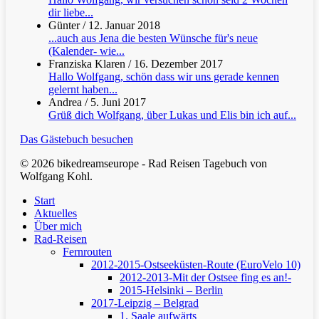
dir liebe...
Günter
/
12. Januar 2018
...auch aus Jena die besten Wünsche für's neue
(Kalender- wie...
Franziska Klaren
/
16. Dezember 2017
Hallo Wolfgang, schön dass wir uns gerade kennen
gelernt haben...
Andrea
/
5. Juni 2017
Grüß dich Wolfgang, über Lukas und Elis bin ich auf...
Das Gästebuch besuchen
© 2026 bikedreamseurope - Rad Reisen Tagebuch von
Wolfgang Kohl.
Clos
Start
Men
Aktuelles
Über mich
Rad-Reisen
Fernrouten
2012-2015-Ostseeküsten-Route (EuroVelo 10)
2012-2013-Mit der Ostsee fing es an!-
2015-Helsinki – Berlin
2017-Leipzig – Belgrad
1. Saale aufwärts