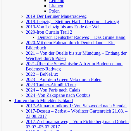
Lettland
Litauen
Polen
2019-Der Berliner Mauerradweg
2019-Leipzig – Stettiner Haff – Usedom – Leipzig
2019-Von Leipzig bis ans Ende der Welt
2020-Iron Curtain Trail 2
Deutsch-Deutscher Radweg – Das Grüne Band
2020-Mit dem Fahrrad durch Deutschland – Ein
Bilderbuch
2021 – Von der Quelle bis zur Mündung – Entlang der
Weichsel durch Polen
2021-Über die Schwäbische Alb zum Bodensee und
Bodensee-Radweg
2022 – BeNeLux
2023 – Auf dem Green Velo durch Polen
2023 Tauber-Altmühl-Tour
2024 – Von Paris nach Calais
2024 -Von Zakopane nach Cottbus
Touren durch Mitteldeutschland
2017-Altmarkrundkurs 1: Von Salzwedel nach Stendal
2017-Dessau – Zerbst – Wörlitzer Gartenreich
21.08. –
23.08.2017
2017-Zschopauradweg – Vom Fichtelberg nach Döbeln
03.07.-05.07.2017