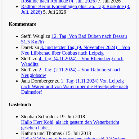
Roskilde nach Rönnede (4. Juli. 2026)
7. Juli 2026
Radtour Berlin-Kopenhagen plus- 26. Tag: Roskilde (3.
Juli. 2026)
5. Juli 2026
Kommentare
Steffi Weigl
zu
12. Tag: Von Bad Düben nach Dessau
51,5 Km/h)
Darek
zu
8. und letzter Tag: (9. November 2024) – Von
Neu Lübbenau über Cottbus nach Leipzig
Steffi
zu
4. Tag: (4.11.2024) – Von Rheinsberg nach
Wandlitz
Steffi
zu
2. Tag: (2.11.2024) – Von Dalmhorst nach
Neuglobsow
Jana Dornberger
zu
1. Tag: (1.11.2024) Von Leipzig
nach Waren und von Waren über die Havelquelle nach
Dalmsdorf
Gästebuch
Stephan Schröder
/
19. Juli 2018
Hallo Herr Kohl, als ich gestern den Wetterbericht
gesehen habe,...
Kathrin und Thomas
/
15. Juli 2018
Hallo Wolfgang, wir versuchen schon seid 2 Wochen