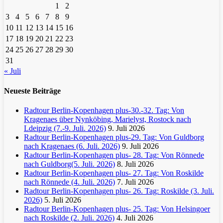
1
2
3
4
5
6
7
8
9
10
11
12
13
14
15
16
17
18
19
20
21
22
23
24
25
26
27
28
29
30
31
« Juli
Neueste Beiträge
Radtour Berlin-Kopenhagen plus-30.-32. Tag: Von
Kragenaes über Nynköbing, Marielyst, Rostock nach
Ldeipzig (7.-9. Juli. 2026)
9. Juli 2026
Radtour Berlin-Kopenhagen plus-29. Tag: Von Guldborg
nach Kragenaes (6. Juli. 2026)
9. Juli 2026
Radtour Berlin-Kopenhagen plus- 28. Tag: Von Rönnede
nach Guldborg(5. Juli. 2026)
8. Juli 2026
Radtour Berlin-Kopenhagen plus- 27. Tag: Von Roskilde
nach Rönnede (4. Juli. 2026)
7. Juli 2026
Radtour Berlin-Kopenhagen plus- 26. Tag: Roskilde (3. Juli.
2026)
5. Juli 2026
Radtour Berlin-Kopenhagen plus- 25. Tag: Von Helsingoer
nach Roskilde (2. Juli. 2026)
4. Juli 2026