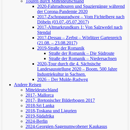
Touren durch Mitteldeutschland
2020-Fahrradtouren und Spaziergänge während
der Corona-Pandemie 2020
2017-Zschopauradweg – Vom Fichtelberg nach
Döbeln (03.07.-05.07.2017)
2017-Altmarkrundkurs 1: Von Salzwedel nach
Stendal
2017-Dessau – Zerbst – Wörlitzer Gartenreich
(21.08. – 23.08.2017)
2019-Straße der Romanik
Straße der Romanik – Die Südroute
Straße der Romanik – Niedersachsen
2020-Tour durch die 4. Sächsische
Landesausstellung 2020 – Boom. 500 Jahre
Industriekultur in Sachsen.
2026 – Der Mulde-Radweg
Andere Reisen
Mitteldeutschland
2017- Mallorca
2017- Bretonischer Bilderbogen 2017
2018-Sri Lanka
2018-Toskana und Ligurien
2019-Südafrika
2024-Berlin
2024-Georgien-Sagenumwobener Kaukasus