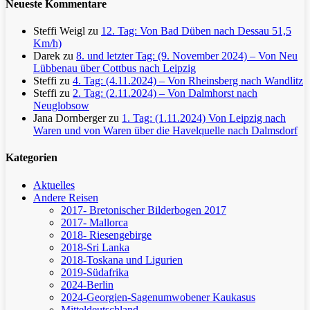
Neueste Kommentare
Steffi Weigl
zu
12. Tag: Von Bad Düben nach Dessau 51,5
Km/h)
Darek
zu
8. und letzter Tag: (9. November 2024) – Von Neu
Lübbenau über Cottbus nach Leipzig
Steffi
zu
4. Tag: (4.11.2024) – Von Rheinsberg nach Wandlitz
Steffi
zu
2. Tag: (2.11.2024) – Von Dalmhorst nach
Neuglobsow
Jana Dornberger
zu
1. Tag: (1.11.2024) Von Leipzig nach
Waren und von Waren über die Havelquelle nach Dalmsdorf
Kategorien
Aktuelles
Andere Reisen
2017- Bretonischer Bilderbogen 2017
2017- Mallorca
2018- Riesengebirge
2018-Sri Lanka
2018-Toskana und Ligurien
2019-Südafrika
2024-Berlin
2024-Georgien-Sagenumwobener Kaukasus
Mitteldeutschland