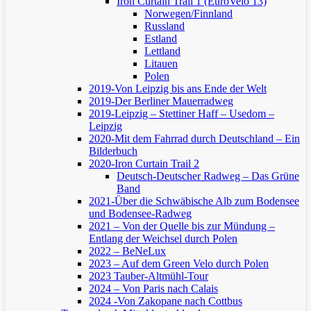
Iron Curtain Trail 1 (EuroVelo 13)
Norwegen/Finnland
Russland
Estland
Lettland
Litauen
Polen
2019-Von Leipzig bis ans Ende der Welt
2019-Der Berliner Mauerradweg
2019-Leipzig – Stettiner Haff – Usedom –
Leipzig
2020-Mit dem Fahrrad durch Deutschland – Ein
Bilderbuch
2020-Iron Curtain Trail 2
Deutsch-Deutscher Radweg – Das Grüne
Band
2021-Über die Schwäbische Alb zum Bodensee
und Bodensee-Radweg
2021 – Von der Quelle bis zur Mündung –
Entlang der Weichsel durch Polen
2022 – BeNeLux
2023 – Auf dem Green Velo durch Polen
2023 Tauber-Altmühl-Tour
2024 – Von Paris nach Calais
2024 -Von Zakopane nach Cottbus