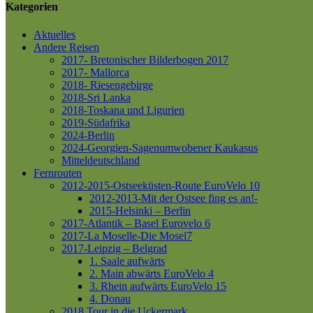
Kategorien
Aktuelles
Andere Reisen
2017- Bretonischer Bilderbogen 2017
2017- Mallorca
2018- Riesengebirge
2018-Sri Lanka
2018-Toskana und Ligurien
2019-Südafrika
2024-Berlin
2024-Georgien-Sagenumwobener Kaukasus
Mitteldeutschland
Fernrouten
2012-2015-Ostseeküsten-Route
EuroVelo 10
2012-2013-Mit der Ostsee fing es an!-
2015-Helsinki – Berlin
2017-Atlantik – Basel
Eurovelo 6
2017-La Moselle-Die Mosel7
2017-Leipzig – Belgrad
1. Saale aufwärts
2. Main abwärts
EuroVelo 4
3. Rhein aufwärts
EuroVelo 15
4. Donau
2018 Tour in die Uckermark