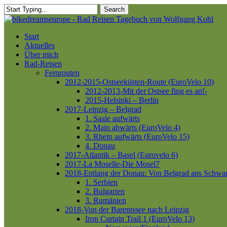
Skip
Search
to
Close
main
Search
content
Menu
Start
Aktuelles
Über mich
Rad-Reisen
Fernrouten
2012-2015-Ostseeküsten-Route (EuroVelo 10)
2012-2013-Mit der Ostsee fing es an!-
2015-Helsinki – Berlin
2017-Leipzig – Belgrad
1. Saale aufwärts
2. Main abwärts (EuroVelo 4)
3. Rhein aufwärts (EuroVelo 15)
4. Donau
2017-Atlantik – Basel (Eurovelo 6)
2017-La Moselle-Die Mosel7
2018-Entlang der Donau: Von Belgrad ans Schwa
1. Serbien
2. Bulgarien
3. Rumänien
2018-Von der Barentssee nach Leipzig
Iron Curtain Trail 1 (EuroVelo 13)