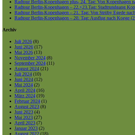
Radtour Berlin-Kopenhagen plus- 24. Tag: Von Kopenhagen nac
Radtour Berlin-Kopenhagen – 22.+23.Tag: Stadtrundgang Kop
Radtour Berlin-Kopenhagen – 21. Tag: Von Ströby Egede nac
Radtour Berlin-Kopenhagen – 20. Tag: Ausflug nach Koege (2
Archiv
Juli 2026
(8)
Juni 2026
(17)
Mai 2026
(13)
November 2024
(8)
September 2024
(11)
August 2024
(21)
Juli 2024
(10)
Juni 2024
(12)
Mai 2024
(2)
April 2024
(16)
März 2024
(19)
Februar 2024
(1)
August 2023
(8)
Juni 2023
(4)
Mai 2023
(27)
April 2023
(7)
Januar 2023
(2)
August 2022
(18)