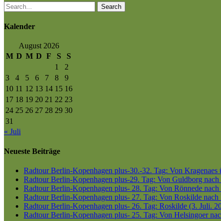
Search
Kalender
August 2026
M
D
M
D
F
S
S
1
2
3
4
5
6
7
8
9
10
11
12
13
14
15
16
17
18
19
20
21
22
23
24
25
26
27
28
29
30
31
« Juli
Neueste Beiträge
Radtour Berlin-Kopenhagen plus-30.-32. Tag: Von Kragenaes üb
Radtour Berlin-Kopenhagen plus-29. Tag: Von Guldborg nach K
Radtour Berlin-Kopenhagen plus- 28. Tag: Von Rönnede nach G
Radtour Berlin-Kopenhagen plus- 27. Tag: Von Roskilde nach 
Radtour Berlin-Kopenhagen plus- 26. Tag: Roskilde (3. Juli. 2
Radtour Berlin-Kopenhagen plus- 25. Tag: Von Helsingoer nach