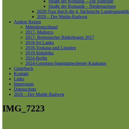
Straße der Romanik – Die Südroute
Straße der Romanik – Niedersachsen
2020-Tour durch die 4. Sächsische Landesausstell
2026 – Der Mulde-Radweg
Andere Reisen
Mitteldeutschland
2017- Mallorca
2017- Bretonischer Bilderbogen 2017
2018-Sri Lanka
2018-Toskana und Ligurien
2019-Südafrika
2024-Berlin
2024-Georgien-Sagenumwobener Kaukasus
Gästebuch
Kontakt
Links
Impressum
Datenschutz
2026 – Der Mulde-Radweg
IMG_7223