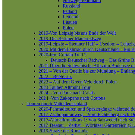
Norwegen/Finnland
Russland
Estland
Lettland
Litauen
Polen
2019-Von Leipzig bis ans Ende der Welt
2019-Der Berliner Mauerradweg
2019-Leipzig – Stettiner Haff – Usedom – Leipzig
2020-Mit dem Fahrrad durch Deutschland – Ein B
2020-Iron Curtain Trail 2
Deutsch-Deutscher Radweg – Das Grüne B
2021-Über die Schwäbische Alb zum Bodensee 
2021 – Von der Quelle bis zur Mündung – Entlang
2022 – BeNeLux
2023 – Auf dem Green Velo durch Polen
2023 Tauber-Altmühl-Tour
2024 – Von Paris nach Calais
2024 -Von Zakopane nach Cottbus
Touren durch Mitteldeutschland
2020-Fahrradtouren und Spaziergänge während d
2017-Zschopauradweg – Vom Fichtelberg nach Dö
2017-Altmarkrundkurs 1: Von Salzwedel nach Ste
2017-Dessau – Zerbst – Wörlitzer Gartenreich (21
2019-Straße der Romanik