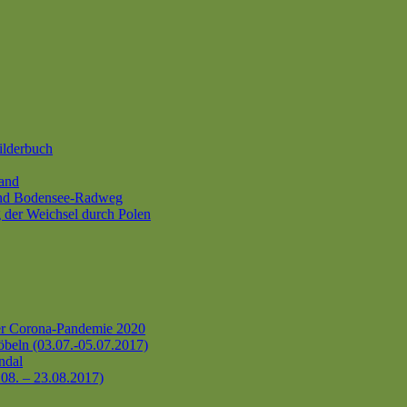
ilderbuch
and
und Bodensee-Radweg
 der Weichsel durch Polen
er Corona-Pandemie 2020
beln (03.07.-05.07.2017)
ndal
.08. – 23.08.2017)