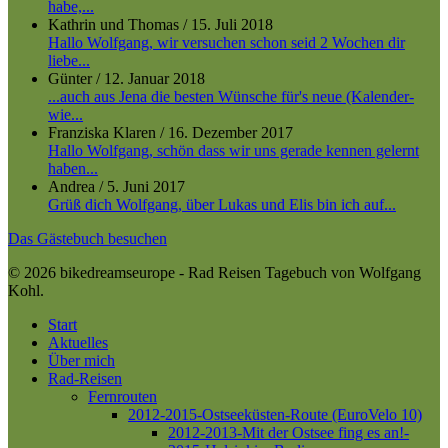
habe,...
Kathrin und Thomas
/
15. Juli 2018
Hallo Wolfgang, wir versuchen schon seid 2 Wochen dir
liebe...
Günter
/
12. Januar 2018
...auch aus Jena die besten Wünsche für's neue (Kalender-
wie...
Franziska Klaren
/
16. Dezember 2017
Hallo Wolfgang, schön dass wir uns gerade kennen gelernt
haben...
Andrea
/
5. Juni 2017
Grüß dich Wolfgang, über Lukas und Elis bin ich auf...
Das Gästebuch besuchen
© 2026 bikedreamseurope - Rad Reisen Tagebuch von Wolfgang
Kohl.
Close
Start
Menu
Aktuelles
Über mich
Rad-Reisen
Fernrouten
2012-2015-Ostseeküsten-Route (EuroVelo 10)
2012-2013-Mit der Ostsee fing es an!-