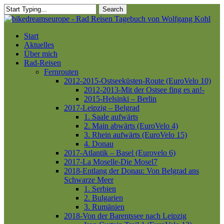
Skip
Search
to
Close
main
Search
content
Menu
Start
Aktuelles
Über mich
Rad-Reisen
Fernrouten
2012-2015-Ostseeküsten-Route (EuroVelo 10)
2012-2013-Mit der Ostsee fing es an!-
2015-Helsinki – Berlin
2017-Leipzig – Belgrad
1. Saale aufwärts
2. Main abwärts (EuroVelo 4)
3. Rhein aufwärts (EuroVelo 15)
4. Donau
2017-Atlantik – Basel (Eurovelo 6)
2017-La Moselle-Die Mosel7
2018-Entlang der Donau: Von Belgrad ans
Schwarze Meer
1. Serbien
2. Bulgarien
3. Rumänien
2018-Von der Barentssee nach Leipzig