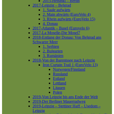
2015-Helsinki – Berlin
2017-Leipzig – Belgrad
1. Saale aufwärts
2. Main abwärts (EuroVelo 4)
3. Rhein aufwärts (EuroVelo 15)
4. Donau
2017-Atlantik – Basel (Eurovelo 6)
2017-La Moselle-Die Mosel7
2018-Entlang der Donau: Von Belgrad ans
Schwarze Meer
1. Serbien
2. Bulgarien
3. Rumänien
2018-Von der Barentssee nach Leipzig
Iron Curtain Trail 1 (EuroVelo 13)
Norwegen/Finnland
Russland
Estland
Lettland
Litauen
Polen
2019-Von Leipzig bis ans Ende der Welt
2019-Der Berliner Mauerradweg
2019-Leipzig – Stettiner Haff – Usedom –
Leipzig