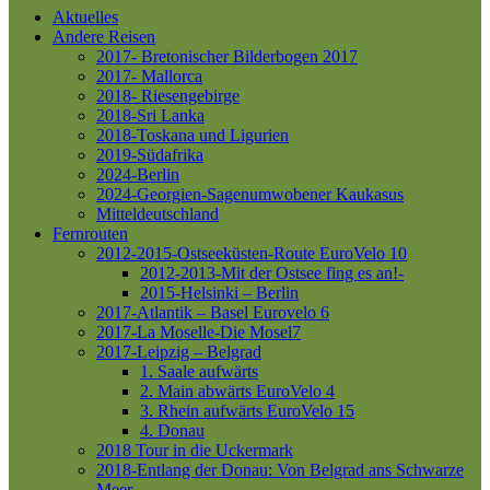
Aktuelles
Andere Reisen
2017- Bretonischer Bilderbogen 2017
2017- Mallorca
2018- Riesengebirge
2018-Sri Lanka
2018-Toskana und Ligurien
2019-Südafrika
2024-Berlin
2024-Georgien-Sagenumwobener Kaukasus
Mitteldeutschland
Fernrouten
2012-2015-Ostseeküsten-Route
EuroVelo 10
2012-2013-Mit der Ostsee fing es an!-
2015-Helsinki – Berlin
2017-Atlantik – Basel
Eurovelo 6
2017-La Moselle-Die Mosel7
2017-Leipzig – Belgrad
1. Saale aufwärts
2. Main abwärts
EuroVelo 4
3. Rhein aufwärts
EuroVelo 15
4. Donau
2018 Tour in die Uckermark
2018-Entlang der Donau: Von Belgrad ans Schwarze
Meer