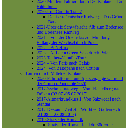
2020-Mit dem Fahrrad durch Deutschland – Ein
Bilderbuch
2020-Iron Curtain Trail 2
Deutsch-Deutscher Radweg – Das Grüne
Band
2021-Über die Schwäbische Alb zum Bodensee
und Bodensee-Radweg
2021 – Von der Quelle bis zur Mündung –
Entlang der Weichsel durch Polen
2022 – BeNeLux
2023 – Auf dem Green Velo durch Polen
2023 Tauber-Altmühl-Tour
2024 – Von Paris nach Calais
2024 -Von Zakopane nach Cottbus
Touren durch Mitteldeutschland
2020-Fahrradtouren und Spaziergänge während
der Corona-Pandemie 2020
2017-Zschopauradweg – Vom Fichtelberg nach
Döbeln (03.07.-05.07.2017)
2017-Altmarkrundkurs 1: Von Salzwedel nach
Stendal
2017-Dessau – Zerbst – Wörlitzer Gartenreich
(21.08. – 23.08.2017)
2019-Straße der Romanik
Straße der Romanik – Die Südroute