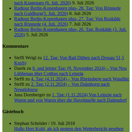
nach Kragenaes (6. Juli. 2026)
9. Juli 2026
Radtour Berlin-Kopenhagen plus- 28. Tag: Von Rönnede
nach Guldborg(5. Juli. 2026)
8. Juli 2026
Radtour Berlin-Kopenhagen plus- 27. Tag: Von Roskilde
nach Rönnede (4. Juli. 2026)
7. Juli 2026
Radtour Berlin-Kopenhagen plus- 26. Tag: Roskilde (3. Juli.
2026)
5. Juli 2026
Kommentare
Steffi Weigl
zu
12. Tag: Von Bad Düben nach Dessau 51,5
Km/h)
Darek
zu
8. und letzter Tag: (9. November 2024) – Von Neu
Lübbenau über Cottbus nach Leipzig
Steffi
zu
4. Tag: (4.11.2024) – Von Rheinsberg nach Wandlitz
Steffi
zu
2. Tag: (2.11.2024) – Von Dalmhorst nach
Neuglobsow
Jana Dornberger
zu
1. Tag: (1.11.2024) Von Leipzig nach
Waren und von Waren über die Havelquelle nach Dalmsdorf
Gästebuch
Stephan Schröder
/
19. Juli 2018
Hallo Herr Kohl, als ich gestern den Wetterbericht gesehen