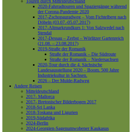
Touren durch Mitteldeutschland
2020-Fahrradtouren und Spaziergänge während
der Corona-Pandemie 2020
2017-Zschopauradweg – Vom Fichtelberg nach
Döbeln (03.07.-05.07.2017)
2017-Altmarkrundkurs 1: Von Salzwedel nach
Stendal
2017-Dessau – Zerbst – Wörlitzer Gartenreich
(21.08. – 23.08.2017)
2019-Straße der Romanik
Straße der Romanik – Die Südroute
Straße der Romanik – Niedersachsen
2020-Tour durch die 4. Sächsische
Landesausstellung 2020 – Boom. 500 Jahre
Industriekultur in Sachsen.
2026 – Der Mulde-Radweg
Andere Reisen
Mitteldeutschland
2017- Mallorca
2017- Bretonischer Bilderbogen 2017
2018-Sri Lanka
2018-Toskana und Ligurien
2019-Südafrika
2024-Berlin
2024-Georgien-Sagenumwobener Kaukasus