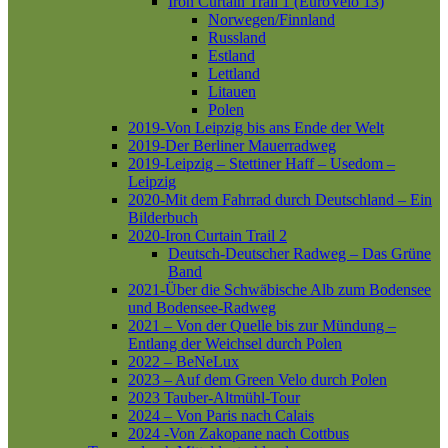
Iron Curtain Trail 1 (EuroVelo 13)
Norwegen/Finnland
Russland
Estland
Lettland
Litauen
Polen
2019-Von Leipzig bis ans Ende der Welt
2019-Der Berliner Mauerradweg
2019-Leipzig – Stettiner Haff – Usedom –
Leipzig
2020-Mit dem Fahrrad durch Deutschland – Ein
Bilderbuch
2020-Iron Curtain Trail 2
Deutsch-Deutscher Radweg – Das Grüne
Band
2021-Über die Schwäbische Alb zum Bodensee
und Bodensee-Radweg
2021 – Von der Quelle bis zur Mündung –
Entlang der Weichsel durch Polen
2022 – BeNeLux
2023 – Auf dem Green Velo durch Polen
2023 Tauber-Altmühl-Tour
2024 – Von Paris nach Calais
2024 -Von Zakopane nach Cottbus