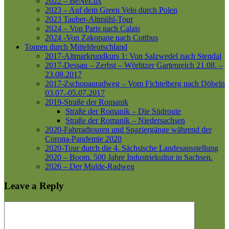
2022 – BeNeLux
2023 – Auf dem Green Velo durch Polen
2023 Tauber-Altmühl-Tour
2024 – Von Paris nach Calais
2024 -Von Zakopane nach Cottbus
Touren durch Mitteldeutschland
2017-Altmarkrundkurs 1: Von Salzwedel nach Stendal
2017-Dessau – Zerbst – Wörlitzer Gartenreich
21.08. –
23.08.2017
2017-Zschopauradweg – Vom Fichtelberg nach Döbeln
03.07.-05.07.2017
2019-Straße der Romanik
Straße der Romanik – Die Südroute
Straße der Romanik – Niedersachsen
2020-Fahrradtouren und Spaziergänge während der
Corona-Pandemie 2020
2020-Tour durch die 4. Sächsische Landesausstellung
2020 – Boom. 500 Jahre Industriekultur in Sachsen.
2026 – Der Mulde-Radweg
Leave a Reply