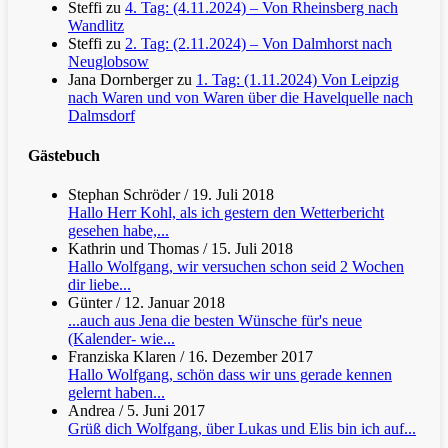
Steffi
zu
4. Tag: (4.11.2024) – Von Rheinsberg nach
Wandlitz
Steffi
zu
2. Tag: (2.11.2024) – Von Dalmhorst nach
Neuglobsow
Jana Dornberger
zu
1. Tag: (1.11.2024) Von Leipzig
nach Waren und von Waren über die Havelquelle nach
Dalmsdorf
Gästebuch
Stephan Schröder
/
19. Juli 2018
Hallo Herr Kohl, als ich gestern den Wetterbericht
gesehen habe,...
Kathrin und Thomas
/
15. Juli 2018
Hallo Wolfgang, wir versuchen schon seid 2 Wochen
dir liebe...
Günter
/
12. Januar 2018
...auch aus Jena die besten Wünsche für's neue
(Kalender- wie...
Franziska Klaren
/
16. Dezember 2017
Hallo Wolfgang, schön dass wir uns gerade kennen
gelernt haben...
Andrea
/
5. Juni 2017
Grüß dich Wolfgang, über Lukas und Elis bin ich auf...