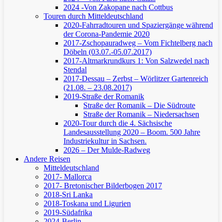
2024 -Von Zakopane nach Cottbus
Touren durch Mitteldeutschland
2020-Fahrradtouren und Spaziergänge während
der Corona-Pandemie 2020
2017-Zschopauradweg – Vom Fichtelberg nach
Döbeln (03.07.-05.07.2017)
2017-Altmarkrundkurs 1: Von Salzwedel nach
Stendal
2017-Dessau – Zerbst – Wörlitzer Gartenreich
(21.08. – 23.08.2017)
2019-Straße der Romanik
Straße der Romanik – Die Südroute
Straße der Romanik – Niedersachsen
2020-Tour durch die 4. Sächsische
Landesausstellung 2020 – Boom. 500 Jahre
Industriekultur in Sachsen.
2026 – Der Mulde-Radweg
Andere Reisen
Mitteldeutschland
2017- Mallorca
2017- Bretonischer Bilderbogen 2017
2018-Sri Lanka
2018-Toskana und Ligurien
2019-Südafrika
2024-Berlin