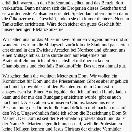
erhältlich waren, an den Straßenrand stellten und das Benzin dort
verkauften. Dann nahmen sich die Drogerien dieses Geschäfts und
es wurden erste Zapfsäulen errichtet. Später dann übernahmen dann
die Ölkonzerne das Geschäft, indem sie ein immer dichteres Netz an
Tankstellen errichteten. Wäre doch sicher ein gutes Geschäft für
unsere heutigen Elektrokonzerne.
Wir hatten uns für das Museum zwei Stunden vorgenommen und so
wanderten wir um die Mittagszeit zurück in die Stadt und pausierten
erst einmal in den Zwickau Arcaden bei Nordsee und gönnten uns
einen Mittagsimbiss. Jana stürzte sich auf Matjefilets mit
Bratkartoffeln und ich auf Seelachsfilet mit überbackenen
Champignons und ebenfalls Bratkartoffeln. Das tat erst einmal gut.
Wir gehen dann die wenigen Meter zum Dom. Wir wollen ein
Kombiticket für Dom und die Priesterhäuser. Gibt es aber angeblich
noch nicht, obwohl es auf den Plakaten vor dem Dom extra
ausgewiesen ist. Einen Audioguide, den ich auf mein Handy laden
kann und der mir den Rundgang erleichtern würde, gibt es auch
noch nicht. Also zahlen wir unseren Obolus, lassen uns eine
Beschreibung des Doms in die Hand drücken und machen uns auf
den Weg. Ungewöhnlich finde ich schon die Bezeichnung Dom St.
Marien. Der Dom ist seit der Reformation protestantisch und da ist
der Name St. Marien eigentlich unpassend, weil die Protestanten
keine Heiligen kennen und Jesus Christus der einzige Vermittler