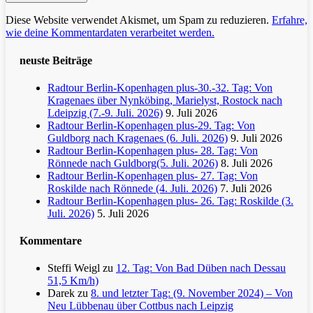
Diese Website verwendet Akismet, um Spam zu reduzieren.
Erfahre,
wie deine Kommentardaten verarbeitet werden.
neuste Beiträge
Radtour Berlin-Kopenhagen plus-30.-32. Tag: Von
Kragenaes über Nynköbing, Marielyst, Rostock nach
Ldeipzig (7.-9. Juli. 2026)
9. Juli 2026
Radtour Berlin-Kopenhagen plus-29. Tag: Von
Guldborg nach Kragenaes (6. Juli. 2026)
9. Juli 2026
Radtour Berlin-Kopenhagen plus- 28. Tag: Von
Rönnede nach Guldborg(5. Juli. 2026)
8. Juli 2026
Radtour Berlin-Kopenhagen plus- 27. Tag: Von
Roskilde nach Rönnede (4. Juli. 2026)
7. Juli 2026
Radtour Berlin-Kopenhagen plus- 26. Tag: Roskilde (3.
Juli. 2026)
5. Juli 2026
Kommentare
Steffi Weigl
zu
12. Tag: Von Bad Düben nach Dessau
51,5 Km/h)
Darek
zu
8. und letzter Tag: (9. November 2024) – Von
Neu Lübbenau über Cottbus nach Leipzig