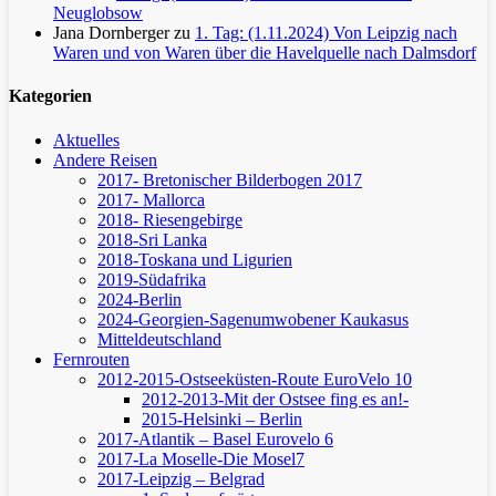
Neuglobsow
Jana Dornberger
zu
1. Tag: (1.11.2024) Von Leipzig nach
Waren und von Waren über die Havelquelle nach Dalmsdorf
Kategorien
Aktuelles
Andere Reisen
2017- Bretonischer Bilderbogen 2017
2017- Mallorca
2018- Riesengebirge
2018-Sri Lanka
2018-Toskana und Ligurien
2019-Südafrika
2024-Berlin
2024-Georgien-Sagenumwobener Kaukasus
Mitteldeutschland
Fernrouten
2012-2015-Ostseeküsten-Route
EuroVelo 10
2012-2013-Mit der Ostsee fing es an!-
2015-Helsinki – Berlin
2017-Atlantik – Basel
Eurovelo 6
2017-La Moselle-Die Mosel7
2017-Leipzig – Belgrad