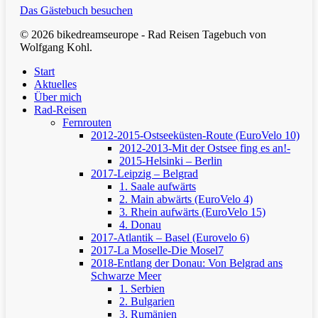
Das Gästebuch besuchen
© 2026 bikedreamseurope - Rad Reisen Tagebuch von
Wolfgang Kohl.
Clos
Start
Men
Aktuelles
Über mich
Rad-Reisen
Fernrouten
2012-2015-Ostseeküsten-Route (EuroVelo 10)
2012-2013-Mit der Ostsee fing es an!-
2015-Helsinki – Berlin
2017-Leipzig – Belgrad
1. Saale aufwärts
2. Main abwärts (EuroVelo 4)
3. Rhein aufwärts (EuroVelo 15)
4. Donau
2017-Atlantik – Basel (Eurovelo 6)
2017-La Moselle-Die Mosel7
2018-Entlang der Donau: Von Belgrad ans
Schwarze Meer
1. Serbien
2. Bulgarien
3. Rumänien