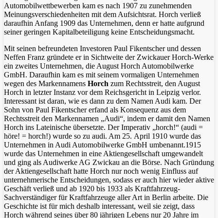
Automobilwettbewerben kam es nach 1907 zu zunehmenden
Meinungsverschiedenheiten mit dem Aufsichtsrat. Horch verließ
daraufhin Anfang 1909 das Unternehmen, denn er hatte aufgrund
seiner geringen Kapitalbeteiligung keine Entscheidungsmacht.
Mit seinen befreundeten Investoren Paul Fikentscher und dessen
Neffen Franz gründete er in Sichtweite der Zwickauer Horch-Werke
ein zweites Unternehmen, die August Horch Automobilwerke
GmbH. Daraufhin kam es mit seinem vormaligen Unternehmen
wegen des Markennamens
Horch
zum Rechtsstreit, den August
Horch in letzter Instanz vor dem Reichsgericht in Leipzig verlor.
Interessant ist daran, wie es dann zu dem Namen Audi kam. Der
Sohn von Paul Fikentscher erfand als Konsequenz aus dem
Rechtsstreit den Markennamen „Audi“, indem er damit den Namen
Horch ins Lateinische übersetzte. Der Imperativ „horch!“ (audi =
höre! = horch!) wurde so zu audi. Am 25.
April
1910 wurde das
Unternehmen in Audi Automobilwerke GmbH umbenannt.1915
wurde das Unternehmen in eine Aktiengesellschaft umgewandelt
und ging als Audiwerke AG Zwickau an die Börse. Nach Gründung
der Aktiengesellschaft hatte Horch nur noch wenig Einfluss auf
unternehmerische Entscheidungen, sodass er auch hier wieder aktive
Geschäft verließ und ab 1920 bis 1933 als Kraftfahrzeug-
Sachverständiger für Kraftfahrzeuge aller Art in Berlin arbeite. Die
Geschichte ist für mich deshalb interessant, weil sie zeigt, dass
Horch während seines über 80 jährigen Lebens nur 20 Jahre im