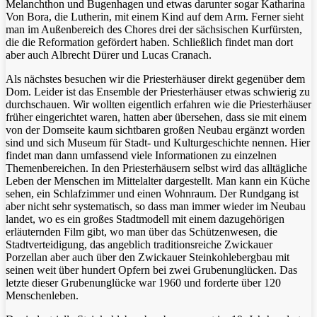
Melanchthon und Bugenhagen und etwas darunter sogar Katharina
Von Bora, die Lutherin, mit einem Kind auf dem Arm. Ferner sieht
man im Außenbereich des Chores drei der sächsischen Kurfürsten,
die die Reformation gefördert haben. Schließlich findet man dort
aber auch Albrecht Dürer und Lucas Cranach.
Als nächstes besuchen wir die Priesterhäuser direkt gegenüber dem
Dom. Leider ist das Ensemble der Priesterhäuser etwas schwierig zu
durchschauen. Wir wollten eigentlich erfahren wie die Priesterhäuser
früher eingerichtet waren, hatten aber übersehen, dass sie mit einem
von der Domseite kaum sichtbaren großen Neubau ergänzt worden
sind und sich Museum für Stadt- und Kulturgeschichte nennen. Hier
findet man dann umfassend viele Informationen zu einzelnen
Themenbereichen. In den Priesterhäusern selbst wird das alltägliche
Leben der Menschen im Mittelalter dargestellt. Man kann ein Küche
sehen, ein Schlafzimmer und einen Wohnraum. Der Rundgang ist
aber nicht sehr systematisch, so dass man immer wieder im Neubau
landet, wo es ein großes Stadtmodell mit einem dazugehörigen
erläuternden Film gibt, wo man über das Schützenwesen, die
Stadtverteidigung, das angeblich traditionsreiche Zwickauer
Porzellan aber auch über den Zwickauer Steinkohlebergbau mit
seinen weit über hundert Opfern bei zwei Grubenunglücken. Das
letzte dieser Grubenunglücke war 1960 und forderte über 120
Menschenleben.