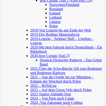
Iron Curtain Trail 1 (EuroVelo 13)
Norwegen/Finnland
Russland
Estland
Lettland
Litauen
Polen
2019-Von Leipzig bis ans Ende der Welt
2019-Der Berliner Mauerradweg
2019-Leipzig – Stettiner Haff – Usedom –
Leipzig
2020-Mit dem Fahrrad durch Deutschland – Ein
Bilderbuch
2020-Iron Curtain Trail 2
Deutsch-Deutscher Radweg – Das Grüne
Band
2021-Über die Schwäbische Alb zum Bodensee
und Bodensee-Radweg
2021 – Von der Quelle bis zur Mündung –
Entlang der Weichsel durch Polen
2022 – BeNeLux
2023 – Auf dem Green Velo durch Polen
2023 Tauber-Altmühl-Tour
2024 – Von Paris nach Calais
2024 -Von Zakopane nach Cottbus