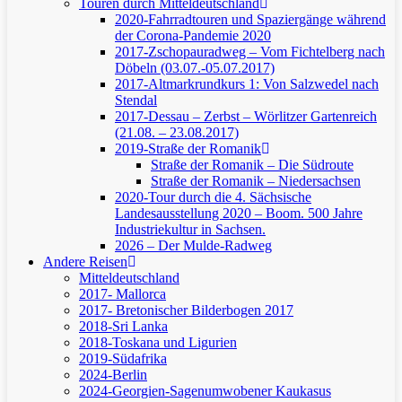
Touren durch Mitteldeutschland
2020-Fahrradtouren und Spaziergänge während
der Corona-Pandemie 2020
2017-Zschopauradweg – Vom Fichtelberg nach
Döbeln (03.07.-05.07.2017)
2017-Altmarkrundkurs 1: Von Salzwedel nach
Stendal
2017-Dessau – Zerbst – Wörlitzer Gartenreich
(21.08. – 23.08.2017)
2019-Straße der Romanik
Straße der Romanik – Die Südroute
Straße der Romanik – Niedersachsen
2020-Tour durch die 4. Sächsische
Landesausstellung 2020 – Boom. 500 Jahre
Industriekultur in Sachsen.
2026 – Der Mulde-Radweg
Andere Reisen
Mitteldeutschland
2017- Mallorca
2017- Bretonischer Bilderbogen 2017
2018-Sri Lanka
2018-Toskana und Ligurien
2019-Südafrika
2024-Berlin
2024-Georgien-Sagenumwobener Kaukasus