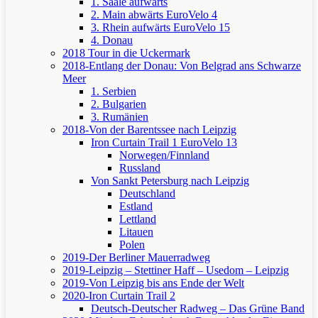
1. Saale aufwärts
2. Main abwärts
EuroVelo 4
3. Rhein aufwärts
EuroVelo 15
4. Donau
2018 Tour in die Uckermark
2018-Entlang der Donau: Von Belgrad ans Schwarze
Meer
1. Serbien
2. Bulgarien
3. Rumänien
2018-Von der Barentssee nach Leipzig
Iron Curtain Trail 1
EuroVelo 13
Norwegen/Finnland
Russland
Von Sankt Petersburg nach Leipzig
Deutschland
Estland
Lettland
Litauen
Polen
2019-Der Berliner Mauerradweg
2019-Leipzig – Stettiner Haff – Usedom – Leipzig
2019-Von Leipzig bis ans Ende der Welt
2020-Iron Curtain Trail 2
Deutsch-Deutscher Radweg – Das Grüne Band