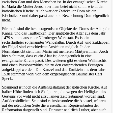
zwischen Gott und den Menschen ist. In der evangelischen Kirche
ist Maria die Mutter Jesus, aber man betet nicht zu ihr wie in der
katholischen Kirche. Auch war der Zwickauer Dom nie ein
Bischofssitz und daher passt auch die Bezeichnung Dom eigentlich
nicht.
Für mich sind die herausragendsten Objekte des Doms der Altar, die
Kanzel und das Taufbecken. Der spätgotische Altar aus dem Jahr
1479 stammt aus einer Nürnberger Werkstatt. Es ist ein
sechsflügliger sogenannter Wandelaltar. Durch Auf- und Zuklappen
der Flügel sind verschiedene Ansichten möglich. In der
Normalansicht sieht man Maria mit mehreren Märtyrerinnen. Auch
hier sieht man, dass es ein Altar ist, der eigentlich in eine
evangelische Kirche passt. Des weiteren gibt es einen Weihnachts-
und einen Passionszyklus, die zu den entsprechenden Festtagen
aufgeklappt werden. Die Kanzel und das Taufstein aus dem Jahre
1538 stammen wohl von dem erzgebirgischen Baumeister Carl
Speck.
Spannend ist noch die Außengestaltung der gotischen Kirche. Auf
halber Höhe finden sich Skulpturen, die wegen der Helligkeit des
Gesteins vor wohl nicht allzu langer Zeit restauriert worden sind.
Auf der südlichen Seite sind es insbesondere die Apostel, währen
auf der nördlichen Seite die wesentlichen Repräsentanten der
Reformation dargestellt sind. Darunter natürlich Luther, aber auch