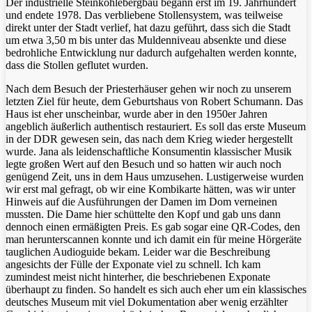
Der industrielle Steinkohlebergbau begann erst im 19. Jahrhundert
und endete 1978. Das verbliebene Stollensystem, was teilweise
direkt unter der Stadt verlief, hat dazu geführt, dass sich die Stadt
um etwa 3,50 m bis unter das Muldenniveau absenkte und diese
bedrohliche Entwicklung nur dadurch aufgehalten werden konnte,
dass die Stollen geflutet wurden.
Nach dem Besuch der Priesterhäuser gehen wir noch zu unserem
letzten Ziel für heute, dem Geburtshaus von Robert Schumann. Das
Haus ist eher unscheinbar, wurde aber in den 1950er Jahren
angeblich äußerlich authentisch restauriert. Es soll das erste Museum
in der DDR gewesen sein, das nach dem Krieg wieder hergestellt
wurde. Jana als leidenschaftliche Konsumentin klassischer Musik
legte großen Wert auf den Besuch und so hatten wir auch noch
genügend Zeit, uns in dem Haus umzusehen. Lustigerweise wurden
wir erst mal gefragt, ob wir eine Kombikarte hätten, was wir unter
Hinweis auf die Ausführungen der Damen im Dom verneinen
mussten. Die Dame hier schüttelte den Kopf und gab uns dann
dennoch einen ermäßigten Preis. Es gab sogar eine QR-Codes, den
man herunterscannen konnte und ich damit ein für meine Hörgeräte
tauglichen Audioguide bekam. Leider war die Beschreibung
angesichts der Fülle der Exponate viel zu schnell. Ich kam
zumindest meist nicht hinterher, die beschriebenen Exponate
überhaupt zu finden. So handelt es sich auch eher um ein klassisches
deutsches Museum mit viel Dokumentation aber wenig erzählter