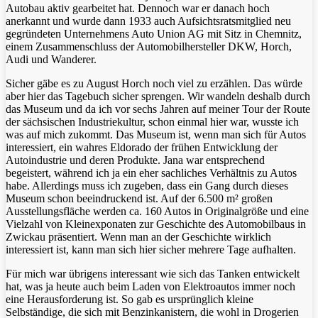
Autobau aktiv gearbeitet hat. Dennoch war er danach hoch
anerkannt und wurde dann 1933 auch Aufsichtsratsmitglied neu
gegründeten Unternehmens Auto Union AG mit Sitz in Chemnitz,
einem Zusammenschluss der Automobilhersteller DKW, Horch,
Audi und Wanderer.
Sicher gäbe es zu August Horch noch viel zu erzählen. Das würde
aber hier das Tagebuch sicher sprengen. Wir wandeln deshalb durch
das Museum und da ich vor sechs Jahren auf meiner Tour der Route
der sächsischen Industriekultur, schon einmal hier war, wusste ich
was auf mich zukommt. Das Museum ist, wenn man sich für Autos
interessiert, ein wahres Eldorado der frühen Entwicklung der
Autoindustrie und deren Produkte. Jana war entsprechend
begeistert, während ich ja ein eher sachliches Verhältnis zu Autos
habe. Allerdings muss ich zugeben, dass ein Gang durch dieses
Museum schon beeindruckend ist. Auf der 6.500 m² großen
Ausstellungsfläche werden ca. 160 Autos in Originalgröße und eine
Vielzahl von Kleinexponaten zur Geschichte des Automobilbaus in
Zwickau präsentiert. Wenn man an der Geschichte wirklich
interessiert ist, kann man sich hier sicher mehrere Tage aufhalten.
Für mich war übrigens interessant wie sich das Tanken entwickelt
hat, was ja heute auch beim Laden von Elektroautos immer noch
eine Herausforderung ist. So gab es ursprünglich kleine
Selbständige, die sich mit Benzinkanistern, die wohl in Drogerien