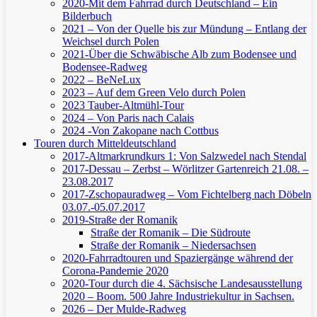
2020-Mit dem Fahrrad durch Deutschland – Ein
Bilderbuch
2021 – Von der Quelle bis zur Mündung – Entlang der
Weichsel durch Polen
2021-Über die Schwäbische Alb zum Bodensee und
Bodensee-Radweg
2022 – BeNeLux
2023 – Auf dem Green Velo durch Polen
2023 Tauber-Altmühl-Tour
2024 – Von Paris nach Calais
2024 -Von Zakopane nach Cottbus
Touren durch Mitteldeutschland
2017-Altmarkrundkurs 1: Von Salzwedel nach Stendal
2017-Dessau – Zerbst – Wörlitzer Gartenreich
21.08. –
23.08.2017
2017-Zschopauradweg – Vom Fichtelberg nach Döbeln
03.07.-05.07.2017
2019-Straße der Romanik
Straße der Romanik – Die Südroute
Straße der Romanik – Niedersachsen
2020-Fahrradtouren und Spaziergänge während der
Corona-Pandemie 2020
2020-Tour durch die 4. Sächsische Landesausstellung
2020 – Boom. 500 Jahre Industriekultur in Sachsen.
2026 – Der Mulde-Radweg