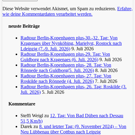
Diese Website verwendet Akismet, um Spam zu reduzieren.
Erfahre,
wie deine Kommentardaten verarbeitet werden.
neuste Beiträge
Radtour Berlin-Kopenhagen plus-30.-32. Tag: Von
Kragenaes über Nynköbing, Marielyst, Rostock nach
Ldeipzig (7.-9. Juli. 2026)
9. Juli 2026
Radtour Berlin-Kopenhagen plus-29. Tag: Von
Guldborg nach Kragenaes (6. Juli. 2026)
9. Juli 2026
Radtour Berlin-Kopenhagen plus- 28. Tag: Von
Rönnede nach Guldborg(5. Juli. 2026)
8. Juli 2026
Radtour Berlin-Kopenhagen plus- 27. Tag: Von
Roskilde nach Rönnede (4. Juli. 2026)
7. Juli 2026
Radtour Berlin-Kopenhagen plus- 26. Tag: Roskilde (3.
Juli. 2026)
5. Juli 2026
Kommentare
Steffi Weigl
zu
12. Tag: Von Bad Düben nach Dessau
51,5 Km/h)
Darek
zu
8. und letzter Tag: (9. November 2024) – Von
Neu Lübbenau über Cottbus nach Leipzig