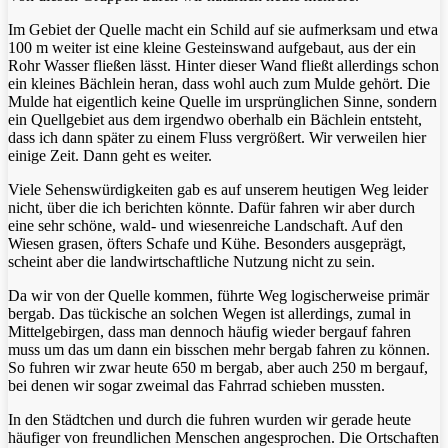
Im Gebiet der Quelle macht ein Schild auf sie aufmerksam und etwa
100 m weiter ist eine kleine Gesteinswand aufgebaut, aus der ein
Rohr Wasser fließen lässt. Hinter dieser Wand fließt allerdings schon
ein kleines Bächlein heran, dass wohl auch zum Mulde gehört. Die
Mulde hat eigentlich keine Quelle im ursprünglichen Sinne, sondern
ein Quellgebiet aus dem irgendwo oberhalb ein Bächlein entsteht,
dass ich dann später zu einem Fluss vergrößert. Wir verweilen hier
einige Zeit. Dann geht es weiter.
Viele Sehenswürdigkeiten gab es auf unserem heutigen Weg leider
nicht, über die ich berichten könnte. Dafür fahren wir aber durch
eine sehr schöne, wald- und wiesenreiche Landschaft. Auf den
Wiesen grasen, öfters Schafe und Kühe. Besonders ausgeprägt,
scheint aber die landwirtschaftliche Nutzung nicht zu sein.
Da wir von der Quelle kommen, führte Weg logischerweise primär
bergab. Das tückische an solchen Wegen ist allerdings, zumal in
Mittelgebirgen, dass man dennoch häufig wieder bergauf fahren
muss um das um dann ein bisschen mehr bergab fahren zu können.
So fuhren wir zwar heute 650 m bergab, aber auch 250 m bergauf,
bei denen wir sogar zweimal das Fahrrad schieben mussten.
In den Städtchen und durch die fuhren wurden wir gerade heute
häufiger von freundlichen Menschen angesprochen. Die Ortschaften