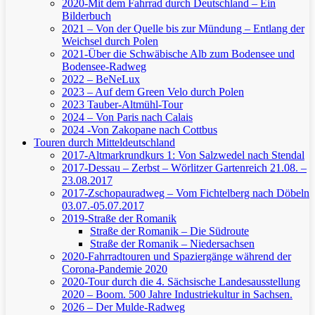
2020-Mit dem Fahrrad durch Deutschland – Ein
Bilderbuch
2021 – Von der Quelle bis zur Mündung – Entlang der
Weichsel durch Polen
2021-Über die Schwäbische Alb zum Bodensee und
Bodensee-Radweg
2022 – BeNeLux
2023 – Auf dem Green Velo durch Polen
2023 Tauber-Altmühl-Tour
2024 – Von Paris nach Calais
2024 -Von Zakopane nach Cottbus
Touren durch Mitteldeutschland
2017-Altmarkrundkurs 1: Von Salzwedel nach Stendal
2017-Dessau – Zerbst – Wörlitzer Gartenreich
21.08. –
23.08.2017
2017-Zschopauradweg – Vom Fichtelberg nach Döbeln
03.07.-05.07.2017
2019-Straße der Romanik
Straße der Romanik – Die Südroute
Straße der Romanik – Niedersachsen
2020-Fahrradtouren und Spaziergänge während der
Corona-Pandemie 2020
2020-Tour durch die 4. Sächsische Landesausstellung
2020 – Boom. 500 Jahre Industriekultur in Sachsen.
2026 – Der Mulde-Radweg