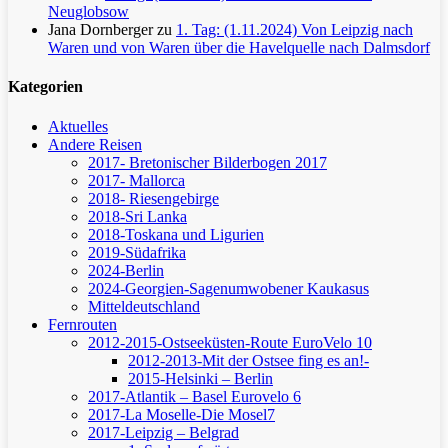
Neuglobsow
Jana Dornberger
zu
1. Tag: (1.11.2024) Von Leipzig nach
Waren und von Waren über die Havelquelle nach Dalmsdorf
Kategorien
Aktuelles
Andere Reisen
2017- Bretonischer Bilderbogen 2017
2017- Mallorca
2018- Riesengebirge
2018-Sri Lanka
2018-Toskana und Ligurien
2019-Südafrika
2024-Berlin
2024-Georgien-Sagenumwobener Kaukasus
Mitteldeutschland
Fernrouten
2012-2015-Ostseeküsten-Route
EuroVelo 10
2012-2013-Mit der Ostsee fing es an!-
2015-Helsinki – Berlin
2017-Atlantik – Basel
Eurovelo 6
2017-La Moselle-Die Mosel7
2017-Leipzig – Belgrad