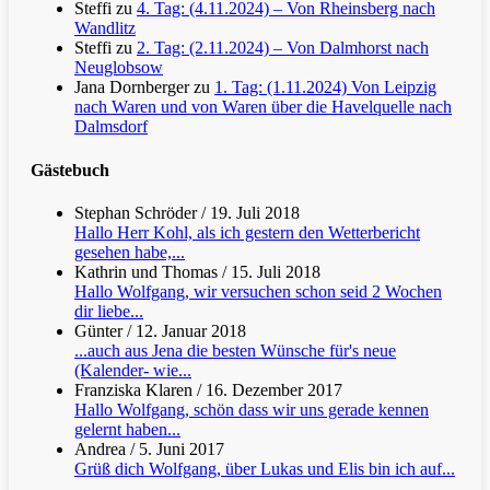
Steffi
zu
4. Tag: (4.11.2024) – Von Rheinsberg nach
Wandlitz
Steffi
zu
2. Tag: (2.11.2024) – Von Dalmhorst nach
Neuglobsow
Jana Dornberger
zu
1. Tag: (1.11.2024) Von Leipzig
nach Waren und von Waren über die Havelquelle nach
Dalmsdorf
Gästebuch
Stephan Schröder
/
19. Juli 2018
Hallo Herr Kohl, als ich gestern den Wetterbericht
gesehen habe,...
Kathrin und Thomas
/
15. Juli 2018
Hallo Wolfgang, wir versuchen schon seid 2 Wochen
dir liebe...
Günter
/
12. Januar 2018
...auch aus Jena die besten Wünsche für's neue
(Kalender- wie...
Franziska Klaren
/
16. Dezember 2017
Hallo Wolfgang, schön dass wir uns gerade kennen
gelernt haben...
Andrea
/
5. Juni 2017
Grüß dich Wolfgang, über Lukas und Elis bin ich auf...