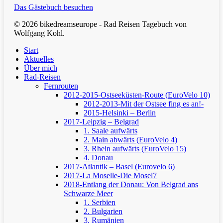
Das Gästebuch besuchen
© 2026 bikedreamseurope - Rad Reisen Tagebuch von
Wolfgang Kohl.
Clos
Start
Men
Aktuelles
Über mich
Rad-Reisen
Fernrouten
2012-2015-Ostseeküsten-Route (EuroVelo 10)
2012-2013-Mit der Ostsee fing es an!-
2015-Helsinki – Berlin
2017-Leipzig – Belgrad
1. Saale aufwärts
2. Main abwärts (EuroVelo 4)
3. Rhein aufwärts (EuroVelo 15)
4. Donau
2017-Atlantik – Basel (Eurovelo 6)
2017-La Moselle-Die Mosel7
2018-Entlang der Donau: Von Belgrad ans
Schwarze Meer
1. Serbien
2. Bulgarien
3. Rumänien