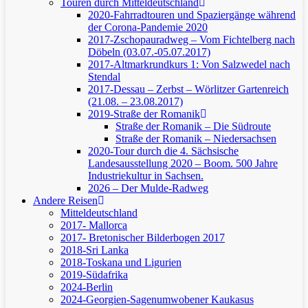
Touren durch Mitteldeutschland
2020-Fahrradtouren und Spaziergänge während
der Corona-Pandemie 2020
2017-Zschopauradweg – Vom Fichtelberg nach
Döbeln (03.07.-05.07.2017)
2017-Altmarkrundkurs 1: Von Salzwedel nach
Stendal
2017-Dessau – Zerbst – Wörlitzer Gartenreich
(21.08. – 23.08.2017)
2019-Straße der Romanik
Straße der Romanik – Die Südroute
Straße der Romanik – Niedersachsen
2020-Tour durch die 4. Sächsische
Landesausstellung 2020 – Boom. 500 Jahre
Industriekultur in Sachsen.
2026 – Der Mulde-Radweg
Andere Reisen
Mitteldeutschland
2017- Mallorca
2017- Bretonischer Bilderbogen 2017
2018-Sri Lanka
2018-Toskana und Ligurien
2019-Südafrika
2024-Berlin
2024-Georgien-Sagenumwobener Kaukasus