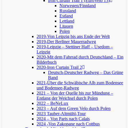
Iron Curtain Trail 1 (EuroVelo 13)
Norwegen/Finnland
Russland
Estland
Lettland
Litauen
Polen
2019-Von Leipzig bis ans Ende der Welt
2019-Der Berliner Mauerradweg
2019-Leipzig – Stettiner Haff – Usedom –
Leipzig
2020-Mit dem Fahrrad durch Deutschland – Ein
Bilderbuch
2020-Iron Curtain Trail 2
Deutsch-Deutscher Radweg – Das Grüne
Band
2021-Über die Schwäbische Alb zum Bodensee
und Bodensee-Radweg
2021 – Von der Quelle bis zur Mündung –
Entlang der Weichsel durch Polen
2022 – BeNeLux
2023 – Auf dem Green Velo durch Polen
2023 Tauber-Altmühl-Tour
2024 – Von Paris nach Calais
2024 -Von Zakopane nach Cottbus