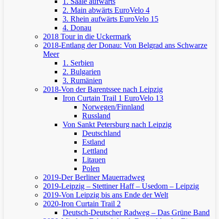
1. Saale aufwärts
2. Main abwärts
EuroVelo 4
3. Rhein aufwärts
EuroVelo 15
4. Donau
2018 Tour in die Uckermark
2018-Entlang der Donau: Von Belgrad ans Schwarze
Meer
1. Serbien
2. Bulgarien
3. Rumänien
2018-Von der Barentssee nach Leipzig
Iron Curtain Trail 1
EuroVelo 13
Norwegen/Finnland
Russland
Von Sankt Petersburg nach Leipzig
Deutschland
Estland
Lettland
Litauen
Polen
2019-Der Berliner Mauerradweg
2019-Leipzig – Stettiner Haff – Usedom – Leipzig
2019-Von Leipzig bis ans Ende der Welt
2020-Iron Curtain Trail 2
Deutsch-Deutscher Radweg – Das Grüne Band