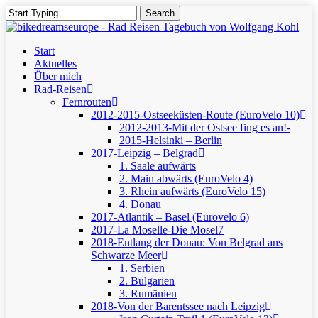
Skip
Search
to
Close
main
Search
content
Menu
Start
Aktuelles
Über mich
Rad-Reisen
Fernrouten
2012-2015-Ostseeküsten-Route (EuroVelo 10)
2012-2013-Mit der Ostsee fing es an!-
2015-Helsinki – Berlin
2017-Leipzig – Belgrad
1. Saale aufwärts
2. Main abwärts (EuroVelo 4)
3. Rhein aufwärts (EuroVelo 15)
4. Donau
2017-Atlantik – Basel (Eurovelo 6)
2017-La Moselle-Die Mosel7
2018-Entlang der Donau: Von Belgrad ans
Schwarze Meer
1. Serbien
2. Bulgarien
3. Rumänien
2018-Von der Barentssee nach Leipzig