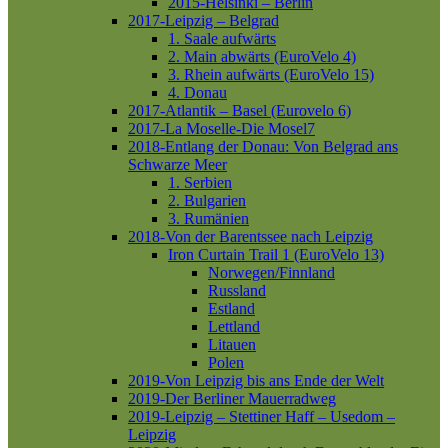
2015-Helsinki – Berlin
2017-Leipzig – Belgrad
1. Saale aufwärts
2. Main abwärts (EuroVelo 4)
3. Rhein aufwärts (EuroVelo 15)
4. Donau
2017-Atlantik – Basel (Eurovelo 6)
2017-La Moselle-Die Mosel7
2018-Entlang der Donau: Von Belgrad ans
Schwarze Meer
1. Serbien
2. Bulgarien
3. Rumänien
2018-Von der Barentssee nach Leipzig
Iron Curtain Trail 1 (EuroVelo 13)
Norwegen/Finnland
Russland
Estland
Lettland
Litauen
Polen
2019-Von Leipzig bis ans Ende der Welt
2019-Der Berliner Mauerradweg
2019-Leipzig – Stettiner Haff – Usedom –
Leipzig