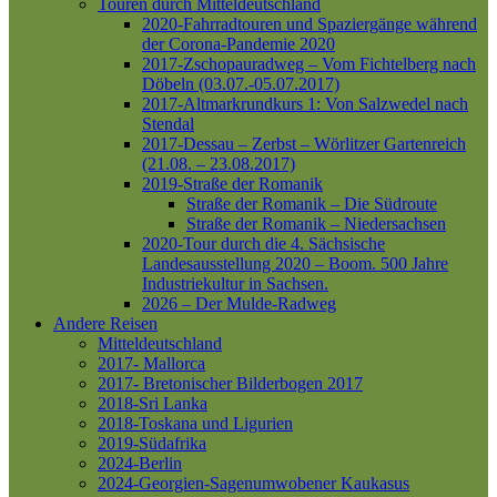
Touren durch Mitteldeutschland
2020-Fahrradtouren und Spaziergänge während
der Corona-Pandemie 2020
2017-Zschopauradweg – Vom Fichtelberg nach
Döbeln (03.07.-05.07.2017)
2017-Altmarkrundkurs 1: Von Salzwedel nach
Stendal
2017-Dessau – Zerbst – Wörlitzer Gartenreich
(21.08. – 23.08.2017)
2019-Straße der Romanik
Straße der Romanik – Die Südroute
Straße der Romanik – Niedersachsen
2020-Tour durch die 4. Sächsische
Landesausstellung 2020 – Boom. 500 Jahre
Industriekultur in Sachsen.
2026 – Der Mulde-Radweg
Andere Reisen
Mitteldeutschland
2017- Mallorca
2017- Bretonischer Bilderbogen 2017
2018-Sri Lanka
2018-Toskana und Ligurien
2019-Südafrika
2024-Berlin
2024-Georgien-Sagenumwobener Kaukasus