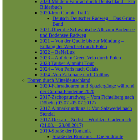
2020-Mit dem Fahrrad durch Deutschland – Ein
Bilderbuch
2020-Iron Curtain Trail 2
Deutsch-Deutscher Radweg – Das Grüne
Band
2021-Über die Schwäbische Alb zum Bodensee
und Bodensee-Radweg
2021 – Von der Quelle bis zur Mündung –
Entlang der Weichsel durch Polen
2022 – BeNeLux
2023 – Auf dem Green Velo durch Polen
2023 Tauber-Altmühl-Tour
2024 – Von Paris nach Calais
2024 -Von Zakopane nach Cottbus
Touren durch Mitteldeutschland
2020-Fahrradtouren und Spaziergänge während
der Corona-Pandemie 2020
2017-Zschopauradweg – Vom Fichtelberg nach
Döbeln (03.07.-05.07.2017)
2017-Altmarkrundkurs 1: Von Salzwedel nach
Stendal
2017-Dessau – Zerbst – Wörlitzer Gartenreich
(21.08. – 23.08.2017)
2019-Straße der Romanik
Straße der Romanik – Die Südroute