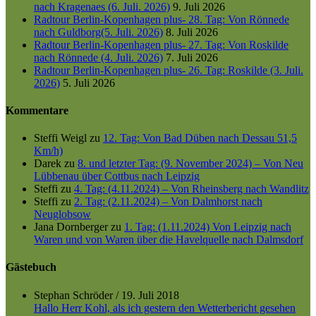
nach Kragenaes (6. Juli. 2026)
9. Juli 2026
Radtour Berlin-Kopenhagen plus- 28. Tag: Von Rönnede
nach Guldborg(5. Juli. 2026)
8. Juli 2026
Radtour Berlin-Kopenhagen plus- 27. Tag: Von Roskilde
nach Rönnede (4. Juli. 2026)
7. Juli 2026
Radtour Berlin-Kopenhagen plus- 26. Tag: Roskilde (3. Juli.
2026)
5. Juli 2026
Kommentare
Steffi Weigl
zu
12. Tag: Von Bad Düben nach Dessau 51,5
Km/h)
Darek
zu
8. und letzter Tag: (9. November 2024) – Von Neu
Lübbenau über Cottbus nach Leipzig
Steffi
zu
4. Tag: (4.11.2024) – Von Rheinsberg nach Wandlitz
Steffi
zu
2. Tag: (2.11.2024) – Von Dalmhorst nach
Neuglobsow
Jana Dornberger
zu
1. Tag: (1.11.2024) Von Leipzig nach
Waren und von Waren über die Havelquelle nach Dalmsdorf
Gästebuch
Stephan Schröder
/
19. Juli 2018
Hallo Herr Kohl, als ich gestern den Wetterbericht gesehen