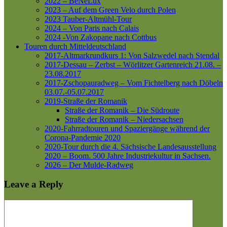
2022 – BeNeLux
2023 – Auf dem Green Velo durch Polen
2023 Tauber-Altmühl-Tour
2024 – Von Paris nach Calais
2024 -Von Zakopane nach Cottbus
Touren durch Mitteldeutschland
2017-Altmarkrundkurs 1: Von Salzwedel nach Stendal
2017-Dessau – Zerbst – Wörlitzer Gartenreich
21.08. –
23.08.2017
2017-Zschopauradweg – Vom Fichtelberg nach Döbeln
03.07.-05.07.2017
2019-Straße der Romanik
Straße der Romanik – Die Südroute
Straße der Romanik – Niedersachsen
2020-Fahrradtouren und Spaziergänge während der
Corona-Pandemie 2020
2020-Tour durch die 4. Sächsische Landesausstellung
2020 – Boom. 500 Jahre Industriekultur in Sachsen.
2026 – Der Mulde-Radweg
Leave a Reply