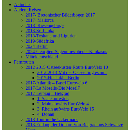
Aktuelles
Andere Reisen
2017- Bretonischer Bilderbogen 2017
2017- Mallorca
2018- Riesengebirge
2018-Sri Lanka
2018-Toskana und Ligurien
2019-Südafrika
2024-Berlin
2024-Georgien-Sagenumwobener Kaukasus
Mitteldeutschland
Fernrouten
2012-2015-Ostseeküsten-Route
EuroVelo 10
2012-2013-Mit der Ostsee fing es an!-
2015-Helsinki – Berlin
2017-Atlantik – Basel
Eurovelo 6
2017-La Moselle-Die Mosel7
2017-Leipzig – Belgrad
1. Saale aufwärts
2. Main abwärts
EuroVelo 4
3. Rhein aufwärts
EuroVelo 15
4. Donau
2018 Tour in die Uckermark
2018-Entlang der Donau: Von Belgrad ans Schwarze
Meer