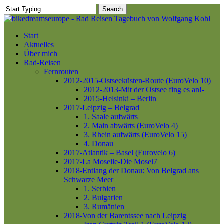
Skip
Search
to
Close
main
Search
content
Menu
Start
Aktuelles
Über mich
Rad-Reisen
Fernrouten
2012-2015-Ostseeküsten-Route (EuroVelo 10)
2012-2013-Mit der Ostsee fing es an!-
2015-Helsinki – Berlin
2017-Leipzig – Belgrad
1. Saale aufwärts
2. Main abwärts (EuroVelo 4)
3. Rhein aufwärts (EuroVelo 15)
4. Donau
2017-Atlantik – Basel (Eurovelo 6)
2017-La Moselle-Die Mosel7
2018-Entlang der Donau: Von Belgrad ans
Schwarze Meer
1. Serbien
2. Bulgarien
3. Rumänien
2018-Von der Barentssee nach Leipzig