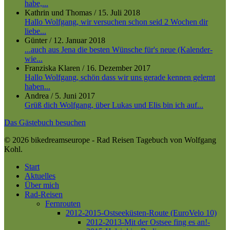
habe,...
Kathrin und Thomas
/
15. Juli 2018
Hallo Wolfgang, wir versuchen schon seid 2 Wochen dir
liebe...
Günter
/
12. Januar 2018
...auch aus Jena die besten Wünsche für's neue (Kalender-
wie...
Franziska Klaren
/
16. Dezember 2017
Hallo Wolfgang, schön dass wir uns gerade kennen gelernt
haben...
Andrea
/
5. Juni 2017
Grüß dich Wolfgang, über Lukas und Elis bin ich auf...
Das Gästebuch besuchen
© 2026 bikedreamseurope - Rad Reisen Tagebuch von Wolfgang
Kohl.
Close
Start
Menu
Aktuelles
Über mich
Rad-Reisen
Fernrouten
2012-2015-Ostseeküsten-Route (EuroVelo 10)
2012-2013-Mit der Ostsee fing es an!-