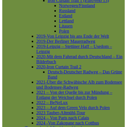
Iron Curtain Trail 1 (EuroVelo 13)
Norwegen/Finnland
Russland
Estland
Lettland
Litauen
Polen
2019-Von Leipzig bis ans Ende der Welt
2019-Der Berliner Mauerradweg
2019-Leipzig – Stettiner Haff – Usedom –
Leipzig
2020-Mit dem Fahrrad durch Deutschland – Ein
Bilderbuch
2020-Iron Curtain Trail 2
Deutsch-Deutscher Radweg – Das Grüne
Band
2021-Über die Schwäbische Alb zum Bodensee
und Bodensee-Radweg
2021 – Von der Quelle bis zur Mündung –
Entlang der Weichsel durch Polen
2022 – BeNeLux
2023 – Auf dem Green Velo durch Polen
2023 Tauber-Altmühl-Tour
2024 – Von Paris nach Calais
2024 -Von Zakopane nach Cottbus