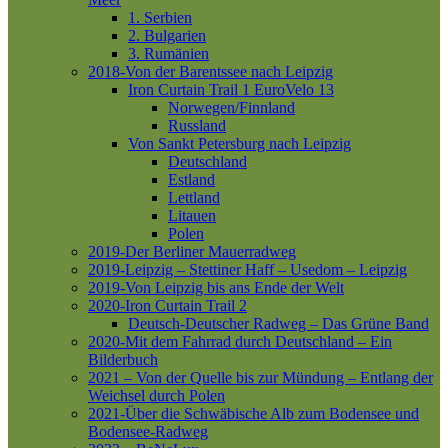
1. Serbien
2. Bulgarien
3. Rumänien
2018-Von der Barentssee nach Leipzig
Iron Curtain Trail 1
EuroVelo 13
Norwegen/Finnland
Russland
Von Sankt Petersburg nach Leipzig
Deutschland
Estland
Lettland
Litauen
Polen
2019-Der Berliner Mauerradweg
2019-Leipzig – Stettiner Haff – Usedom – Leipzig
2019-Von Leipzig bis ans Ende der Welt
2020-Iron Curtain Trail 2
Deutsch-Deutscher Radweg – Das Grüne Band
2020-Mit dem Fahrrad durch Deutschland – Ein
Bilderbuch
2021 – Von der Quelle bis zur Mündung – Entlang der
Weichsel durch Polen
2021-Über die Schwäbische Alb zum Bodensee und
Bodensee-Radweg