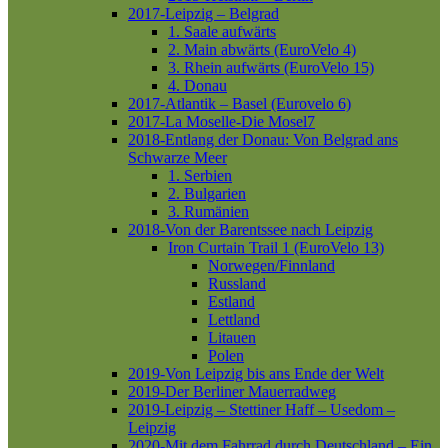
2017-Leipzig – Belgrad
1. Saale aufwärts
2. Main abwärts (EuroVelo 4)
3. Rhein aufwärts (EuroVelo 15)
4. Donau
2017-Atlantik – Basel (Eurovelo 6)
2017-La Moselle-Die Mosel7
2018-Entlang der Donau: Von Belgrad ans
Schwarze Meer
1. Serbien
2. Bulgarien
3. Rumänien
2018-Von der Barentssee nach Leipzig
Iron Curtain Trail 1 (EuroVelo 13)
Norwegen/Finnland
Russland
Estland
Lettland
Litauen
Polen
2019-Von Leipzig bis ans Ende der Welt
2019-Der Berliner Mauerradweg
2019-Leipzig – Stettiner Haff – Usedom –
Leipzig
2020-Mit dem Fahrrad durch Deutschland – Ein