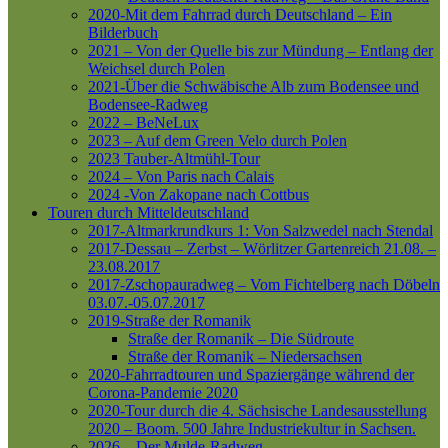
2020-Mit dem Fahrrad durch Deutschland – Ein
Bilderbuch
2021 – Von der Quelle bis zur Mündung – Entlang der
Weichsel durch Polen
2021-Über die Schwäbische Alb zum Bodensee und
Bodensee-Radweg
2022 – BeNeLux
2023 – Auf dem Green Velo durch Polen
2023 Tauber-Altmühl-Tour
2024 – Von Paris nach Calais
2024 -Von Zakopane nach Cottbus
Touren durch Mitteldeutschland
2017-Altmarkrundkurs 1: Von Salzwedel nach Stendal
2017-Dessau – Zerbst – Wörlitzer Gartenreich
21.08. –
23.08.2017
2017-Zschopauradweg – Vom Fichtelberg nach Döbeln
03.07.-05.07.2017
2019-Straße der Romanik
Straße der Romanik – Die Südroute
Straße der Romanik – Niedersachsen
2020-Fahrradtouren und Spaziergänge während der
Corona-Pandemie 2020
2020-Tour durch die 4. Sächsische Landesausstellung
2020 – Boom. 500 Jahre Industriekultur in Sachsen.
2026 – Der Mulde-Radweg