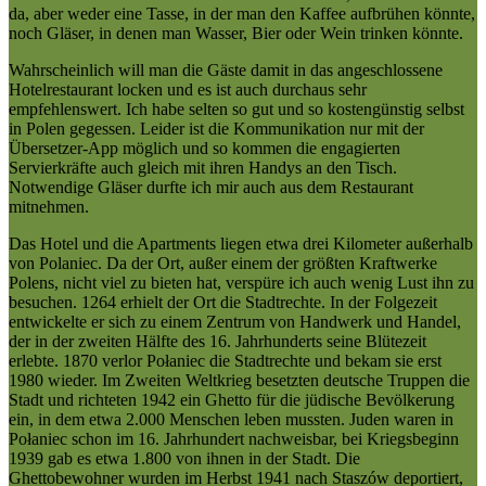
da, aber weder eine Tasse, in der man den Kaffee aufbrühen könnte,
noch Gläser, in denen man Wasser, Bier oder Wein trinken könnte.
Wahrscheinlich will man die Gäste damit in das angeschlossene
Hotelrestaurant locken und es ist auch durchaus sehr
empfehlenswert. Ich habe selten so gut und so kostengünstig selbst
in Polen gegessen. Leider ist die Kommunikation nur mit der
Übersetzer-App möglich und so kommen die engagierten
Servierkräfte auch gleich mit ihren Handys an den Tisch.
Notwendige Gläser durfte ich mir auch aus dem Restaurant
mitnehmen.
Das Hotel und die Apartments liegen etwa drei Kilometer außerhalb
von Polaniec. Da der Ort, außer einem der größten Kraftwerke
Polens, nicht viel zu bieten hat, verspüre ich auch wenig Lust ihn zu
besuchen. 1264 erhielt der Ort die Stadtrechte. In der Folgezeit
entwickelte er sich zu einem Zentrum von Handwerk und Handel,
der in der zweiten Hälfte des 16. Jahrhunderts seine Blütezeit
erlebte. 1870 verlor Połaniec die Stadtrechte und bekam sie erst
1980 wieder. Im Zweiten Weltkrieg besetzten deutsche Truppen die
Stadt und richteten 1942 ein Ghetto für die jüdische Bevölkerung
ein, in dem etwa 2.000 Menschen leben mussten. Juden waren in
Połaniec schon im 16. Jahrhundert nachweisbar, bei Kriegsbeginn
1939 gab es etwa 1.800 von ihnen in der Stadt. Die
Ghettobewohner wurden im Herbst 1941 nach Staszów deportiert,