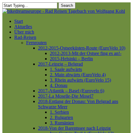
Skip
Search
to
Close
main
Search
content
Menu
Start
Aktuelles
Über mich
Rad-Reisen
Fernrouten
2012-2015-Ostseeküsten-Route (EuroVelo 10)
2012-2013-Mit der Ostsee fing es an!-
2015-Helsinki – Berlin
2017-Leipzig – Belgrad
1. Saale aufwärts
2. Main abwärts (EuroVelo 4)
3. Rhein aufwärts (EuroVelo 15)
4. Donau
2017-Atlantik – Basel (Eurovelo 6)
2017-La Moselle-Die Mosel7
2018-Entlang der Donau: Von Belgrad ans
Schwarze Meer
1. Serbien
2. Bulgarien
3. Rumänien
2018-Von der Barentssee nach Leipzig