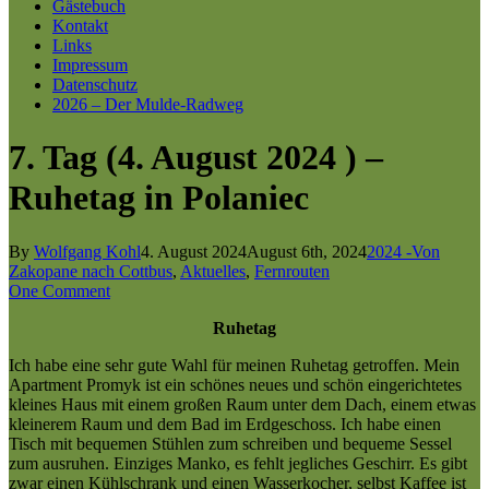
Gästebuch
Kontakt
Links
Impressum
Datenschutz
2026 – Der Mulde-Radweg
7. Tag (4. August 2024 ) –
Ruhetag in Polaniec
By
Wolfgang Kohl
4. August 2024
August 6th, 2024
2024 -Von
Zakopane nach Cottbus
,
Aktuelles
,
Fernrouten
One Comment
Ruhetag
Ich habe eine sehr gute Wahl für meinen Ruhetag getroffen. Mein
Apartment Promyk ist ein schönes neues und schön eingerichtetes
kleines Haus mit einem großen Raum unter dem Dach, einem etwas
kleinerem Raum und dem Bad im Erdgeschoss. Ich habe einen
Tisch mit bequemen Stühlen zum schreiben und bequeme Sessel
zum ausruhen. Einziges Manko, es fehlt jegliches Geschirr. Es gibt
zwar einen Kühlschrank und einen Wasserkocher, selbst Kaffee ist