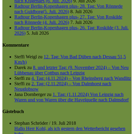
nach Kragenaes (6. Juli. 2026)
9. Juli 2026
Radtour Berlin-Kopenhagen plus- 28. Tag: Von Rönnede
nach Guldborg(5. Juli. 2026)
8. Juli 2026
Radtour Berlin-Kopenhagen plus- 27. Tag: Von Roskilde
nach Rönnede (4. Juli. 2026)
7. Juli 2026
Radtour Berlin-Kopenhagen plus- 26. Tag: Roskilde (3. Juli.
2026)
5. Juli 2026
Kommentare
Steffi Weigl
zu
12. Tag: Von Bad Düben nach Dessau 51,5
Km/h)
Darek
zu
8. und letzter Tag: (9. November 2024) – Von Neu
Lübbenau über Cottbus nach Leipzig
Steffi
zu
4. Tag: (4.11.2024) – Von Rheinsberg nach Wandlitz
Steffi
zu
2. Tag: (2.11.2024) – Von Dalmhorst nach
Neuglobsow
Jana Dornberger
zu
1. Tag: (1.11.2024) Von Leipzig nach
Waren und von Waren über die Havelquelle nach Dalmsdorf
Gästebuch
Stephan Schröder
/
19. Juli 2018
Hallo Herr Kohl, als ich gestern den Wetterbericht gesehen
habe,...