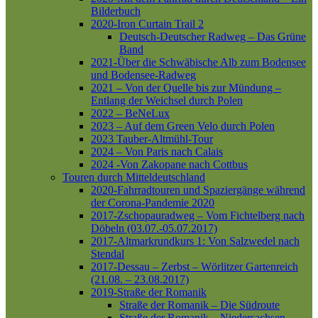
Bilderbuch
2020-Iron Curtain Trail 2
Deutsch-Deutscher Radweg – Das Grüne
Band
2021-Über die Schwäbische Alb zum Bodensee
und Bodensee-Radweg
2021 – Von der Quelle bis zur Mündung –
Entlang der Weichsel durch Polen
2022 – BeNeLux
2023 – Auf dem Green Velo durch Polen
2023 Tauber-Altmühl-Tour
2024 – Von Paris nach Calais
2024 -Von Zakopane nach Cottbus
Touren durch Mitteldeutschland
2020-Fahrradtouren und Spaziergänge während
der Corona-Pandemie 2020
2017-Zschopauradweg – Vom Fichtelberg nach
Döbeln (03.07.-05.07.2017)
2017-Altmarkrundkurs 1: Von Salzwedel nach
Stendal
2017-Dessau – Zerbst – Wörlitzer Gartenreich
(21.08. – 23.08.2017)
2019-Straße der Romanik
Straße der Romanik – Die Südroute
Straße der Romanik – Niedersachsen