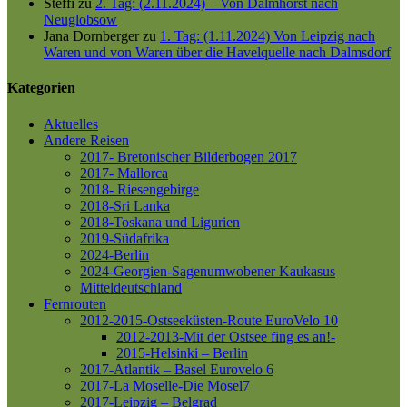
Steffi
zu
2. Tag: (2.11.2024) – Von Dalmhorst nach
Neuglobsow
Jana Dornberger
zu
1. Tag: (1.11.2024) Von Leipzig nach
Waren und von Waren über die Havelquelle nach Dalmsdorf
Kategorien
Aktuelles
Andere Reisen
2017- Bretonischer Bilderbogen 2017
2017- Mallorca
2018- Riesengebirge
2018-Sri Lanka
2018-Toskana und Ligurien
2019-Südafrika
2024-Berlin
2024-Georgien-Sagenumwobener Kaukasus
Mitteldeutschland
Fernrouten
2012-2015-Ostseeküsten-Route
EuroVelo 10
2012-2013-Mit der Ostsee fing es an!-
2015-Helsinki – Berlin
2017-Atlantik – Basel
Eurovelo 6
2017-La Moselle-Die Mosel7
2017-Leipzig – Belgrad