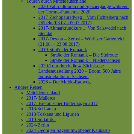
Touren durch Mitteldeutschland
2020-Fahrradtouren und Spaziergänge während
der Corona-Pandemie 2020
2017-Zschopauradweg – Vom Fichtelberg nach
Döbeln (03.07.-05.07.2017)
2017-Altmarkrundkurs 1: Von Salzwedel nach
Stendal
2017-Dessau – Zerbst – Wörlitzer Gartenreich
(21.08. – 23.08.2017)
2019-Straße der Romanik
Straße der Romanik – Die Südroute
Straße der Romanik – Niedersachsen
2020-Tour durch die 4. Sächsische
Landesausstellung 2020 – Boom. 500 Jahre
Industriekultur in Sachsen.
2026 – Der Mulde-Radweg
Andere Reisen
Mitteldeutschland
2017- Mallorca
2017- Bretonischer Bilderbogen 2017
2018-Sri Lanka
2018-Toskana und Ligurien
2019-Südafrika
2024-Berlin
2024-Georgien-Sagenumwobener Kaukasus