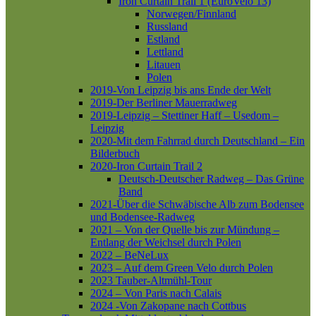
Iron Curtain Trail 1 (EuroVelo 13)
Norwegen/Finnland
Russland
Estland
Lettland
Litauen
Polen
2019-Von Leipzig bis ans Ende der Welt
2019-Der Berliner Mauerradweg
2019-Leipzig – Stettiner Haff – Usedom –
Leipzig
2020-Mit dem Fahrrad durch Deutschland – Ein
Bilderbuch
2020-Iron Curtain Trail 2
Deutsch-Deutscher Radweg – Das Grüne
Band
2021-Über die Schwäbische Alb zum Bodensee
und Bodensee-Radweg
2021 – Von der Quelle bis zur Mündung –
Entlang der Weichsel durch Polen
2022 – BeNeLux
2023 – Auf dem Green Velo durch Polen
2023 Tauber-Altmühl-Tour
2024 – Von Paris nach Calais
2024 -Von Zakopane nach Cottbus