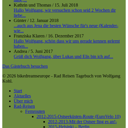
Kathrin und Thomas
/
15. Juli 2018
Hallo Wolfgang, wir versuchen schon seid 2 Wochen dir
liebe...
Günter
/
12. Januar 2018
...auch aus Jena die besten Wünsche für's neue (Kalender-
wie...
Franziska Klaren
/
16. Dezember 2017
Hallo Wolfgang, schön dass wir uns gerade kennen gelernt
haben...
Andrea
/
5. Juni 2017
Grüß dich Wolfgang, über Lukas und Elis bin ich auf...
Das Gästebuch besuchen
© 2026 bikedreamseurope - Rad Reisen Tagebuch von Wolfgang
Kohl.
Close
Start
Menu
Aktuelles
Über mich
Rad-Reisen
Fernrouten
2012-2015-Ostseeküsten-Route (EuroVelo 10)
2012-2013-Mit der Ostsee fing es an!-
2015-Helsinki – Berlin