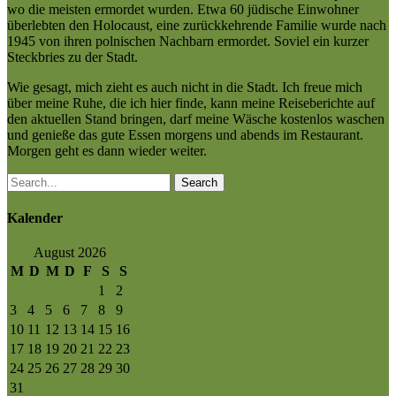
wo die meisten ermordet wurden. Etwa 60 jüdische Einwohner
überlebten den Holocaust, eine zurückkehrende Familie wurde nach
1945 von ihren polnischen Nachbarn ermordet. Soviel ein kurzer
Steckbries zu der Stadt.
Wie gesagt, mich zieht es auch nicht in die Stadt. Ich freue mich
über meine Ruhe, die ich hier finde, kann meine Reiseberichte auf
den aktuellen Stand bringen, darf meine Wäsche kostenlos waschen
und genieße das gute Essen morgens und abends im Restaurant.
Morgen geht es dann wieder weiter.
Search
Kalender
August 2026
M
D
M
D
F
S
S
1
2
3
4
5
6
7
8
9
10
11
12
13
14
15
16
17
18
19
20
21
22
23
24
25
26
27
28
29
30
31