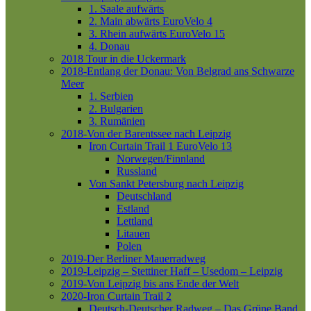
1. Saale aufwärts
2. Main abwärts
EuroVelo 4
3. Rhein aufwärts
EuroVelo 15
4. Donau
2018 Tour in die Uckermark
2018-Entlang der Donau: Von Belgrad ans Schwarze
Meer
1. Serbien
2. Bulgarien
3. Rumänien
2018-Von der Barentssee nach Leipzig
Iron Curtain Trail 1
EuroVelo 13
Norwegen/Finnland
Russland
Von Sankt Petersburg nach Leipzig
Deutschland
Estland
Lettland
Litauen
Polen
2019-Der Berliner Mauerradweg
2019-Leipzig – Stettiner Haff – Usedom – Leipzig
2019-Von Leipzig bis ans Ende der Welt
2020-Iron Curtain Trail 2
Deutsch-Deutscher Radweg – Das Grüne Band