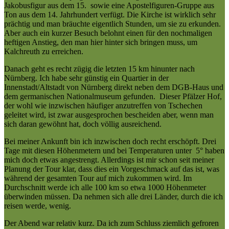
Jakobusfigur aus dem 15. sowie eine Apostelfiguren-Gruppe aus
Ton aus dem 14. Jahrhundert verfügt. Die Kirche ist wirklich sehr
prächtig und man bräuchte eigentlich Stunden, um sie zu erkunden.
Aber auch ein kurzer Besuch belohnt einen für den nochmaligen
heftigen Anstieg, den man hier hinter sich bringen muss, um
Kalchreuth zu erreichen.
Danach geht es recht zügig die letzten 15 km hinunter nach
Nürnberg. Ich habe sehr günstig ein Quartier in der
Innenstadt/Altstadt von Nürnberg direkt neben dem DGB-Haus und
dem germanischen Nationalmuseum gefunden. Dieser Pfälzer Hof,
der wohl wie inzwischen häufiger anzutreffen von Tschechen
geleitet wird, ist zwar ausgesprochen bescheiden aber, wenn man
sich daran gewöhnt hat, doch völlig ausreichend.
Bei meiner Ankunft bin ich inzwischen doch recht erschöpft. Drei
Tage mit diesen Höhenmetern und bei Temperaturen unter 5° haben
mich doch etwas angestrengt. Allerdings ist mir schon seit meiner
Planung der Tour klar, dass dies ein Vorgeschmack auf das ist, was
während der gesamten Tour auf mich zukommen wird. Im
Durchschnitt werde ich alle 100 km so etwa 1000 Höhenmeter
überwinden müssen. Da nehmen sich alle drei Länder, durch die ich
reisen werde, wenig.
Der Abend war relativ kurz. Da ich zum Schluss ziemlich gefroren