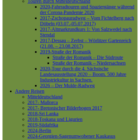
Touren durch Mitteldeutschland
2020-Fahrradtouren und Spaziergänge während
der Corona-Pandemie 2020
2017-Zschopauradweg – Vom Fichtelberg nach
Döbeln (03.07.-05.07.2017)
2017-Altmarkrundkurs 1: Von Salzwedel nach
Stendal
2017-Dessau – Zerbst – Wörlitzer Gartenreich
(21.08. – 23.08.2017)
2019-Straße der Romanik
Straße der Romanik – Die Südroute
Straße der Romanik – Niedersachsen
2020-Tour durch die 4. Sächsische
Landesausstellung 2020 – Boom. 500 Jahre
Industriekultur in Sachsen.
2026 – Der Mulde-Radweg
Andere Reisen
Mitteldeutschland
2017- Mallorca
2017- Bretonischer Bilderbogen 2017
2018-Sri Lanka
2018-Toskana und Ligurien
2019-Südafrika
2024-Berlin
2024-Georgien-Sagenumwobener Kaukasus