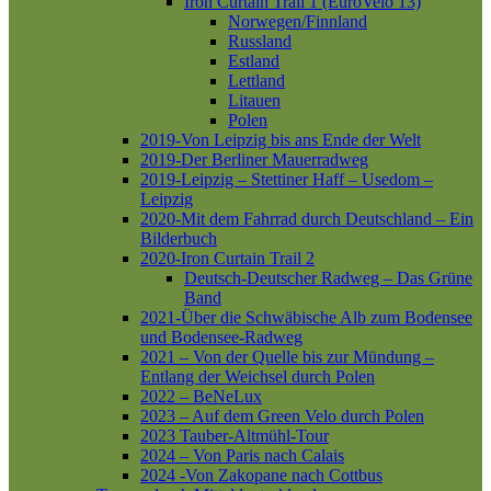
Iron Curtain Trail 1 (EuroVelo 13)
Norwegen/Finnland
Russland
Estland
Lettland
Litauen
Polen
2019-Von Leipzig bis ans Ende der Welt
2019-Der Berliner Mauerradweg
2019-Leipzig – Stettiner Haff – Usedom –
Leipzig
2020-Mit dem Fahrrad durch Deutschland – Ein
Bilderbuch
2020-Iron Curtain Trail 2
Deutsch-Deutscher Radweg – Das Grüne
Band
2021-Über die Schwäbische Alb zum Bodensee
und Bodensee-Radweg
2021 – Von der Quelle bis zur Mündung –
Entlang der Weichsel durch Polen
2022 – BeNeLux
2023 – Auf dem Green Velo durch Polen
2023 Tauber-Altmühl-Tour
2024 – Von Paris nach Calais
2024 -Von Zakopane nach Cottbus