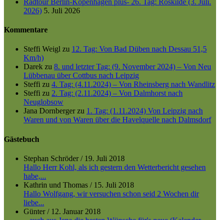
Radtour Berlin-Kopenhagen plus- 26. Tag: Roskilde (3. Juli.
2026)
5. Juli 2026
Kommentare
Steffi Weigl
zu
12. Tag: Von Bad Düben nach Dessau 51,5
Km/h)
Darek
zu
8. und letzter Tag: (9. November 2024) – Von Neu
Lübbenau über Cottbus nach Leipzig
Steffi
zu
4. Tag: (4.11.2024) – Von Rheinsberg nach Wandlitz
Steffi
zu
2. Tag: (2.11.2024) – Von Dalmhorst nach
Neuglobsow
Jana Dornberger
zu
1. Tag: (1.11.2024) Von Leipzig nach
Waren und von Waren über die Havelquelle nach Dalmsdorf
Gästebuch
Stephan Schröder
/
19. Juli 2018
Hallo Herr Kohl, als ich gestern den Wetterbericht gesehen
habe,...
Kathrin und Thomas
/
15. Juli 2018
Hallo Wolfgang, wir versuchen schon seid 2 Wochen dir
liebe...
Günter
/
12. Januar 2018