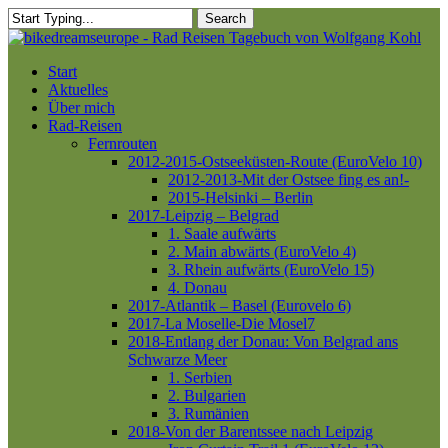
Skip
Search
to
Close
main
Search
content
Menu
Start
Aktuelles
Über mich
Rad-Reisen
Fernrouten
2012-2015-Ostseeküsten-Route (EuroVelo 10)
2012-2013-Mit der Ostsee fing es an!-
2015-Helsinki – Berlin
2017-Leipzig – Belgrad
1. Saale aufwärts
2. Main abwärts (EuroVelo 4)
3. Rhein aufwärts (EuroVelo 15)
4. Donau
2017-Atlantik – Basel (Eurovelo 6)
2017-La Moselle-Die Mosel7
2018-Entlang der Donau: Von Belgrad ans
Schwarze Meer
1. Serbien
2. Bulgarien
3. Rumänien
2018-Von der Barentssee nach Leipzig