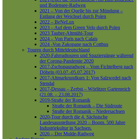
und Bodensee-Radweg
2021 – Von der Quelle bis zur Mündung –
Entlang der Weichsel durch Polen
2022 – BeNeLux
2023 – Auf dem Green Velo durch Polen
2023 Tauber-Altmühl-Tour
2024 – Von Paris nach Calais
2024 -Von Zakopane nach Cottbus
Touren durch Mitteldeutschland
2020-Fahrradtouren und Spaziergänge während
der Corona-Pandemie 2020
2017-Zschopauradweg – Vom Fichtelberg nach
Döbeln (03.07.-05.07.2017)
2017-Altmarkrundkurs 1: Von Salzwedel nach
Stendal
2017-Dessau – Zerbst – Wörlitzer Gartenreich
(21.08. – 23.08.2017)
2019-Straße der Romanik
Straße der Romanik – Die Südroute
Straße der Romanik – Niedersachsen
2020-Tour durch die 4. Sächsische
Landesausstellung 2020 – Boom. 500 Jahre
Industriekultur in Sachsen.
2026 – Der Mulde-Radweg