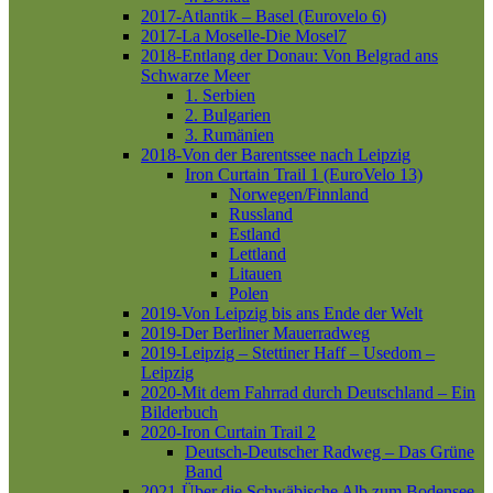
2017-Atlantik – Basel (Eurovelo 6)
2017-La Moselle-Die Mosel7
2018-Entlang der Donau: Von Belgrad ans
Schwarze Meer
1. Serbien
2. Bulgarien
3. Rumänien
2018-Von der Barentssee nach Leipzig
Iron Curtain Trail 1 (EuroVelo 13)
Norwegen/Finnland
Russland
Estland
Lettland
Litauen
Polen
2019-Von Leipzig bis ans Ende der Welt
2019-Der Berliner Mauerradweg
2019-Leipzig – Stettiner Haff – Usedom –
Leipzig
2020-Mit dem Fahrrad durch Deutschland – Ein
Bilderbuch
2020-Iron Curtain Trail 2
Deutsch-Deutscher Radweg – Das Grüne
Band
2021-Über die Schwäbische Alb zum Bodensee