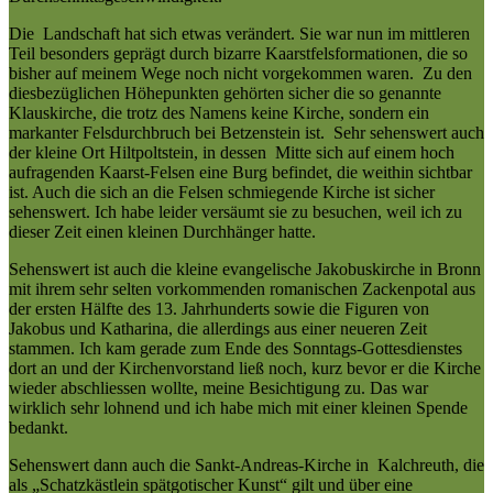
Die Landschaft hat sich etwas verändert. Sie war nun im mittleren
Teil besonders geprägt durch bizarre Kaarstfelsformationen, die so
bisher auf meinem Wege noch nicht vorgekommen waren. Zu den
diesbezüglichen Höhepunkten gehörten sicher die so genannte
Klauskirche, die trotz des Namens keine Kirche, sondern ein
markanter Felsdurchbruch bei Betzenstein ist. Sehr sehenswert auch
der kleine Ort Hiltpoltstein, in dessen Mitte sich auf einem hoch
aufragenden Kaarst-Felsen eine Burg befindet, die weithin sichtbar
ist. Auch die sich an die Felsen schmiegende Kirche ist sicher
sehenswert. Ich habe leider versäumt sie zu besuchen, weil ich zu
dieser Zeit einen kleinen Durchhänger hatte.
Sehenswert ist auch die kleine evangelische Jakobuskirche in Bronn
mit ihrem sehr selten vorkommenden romanischen Zackenpotal aus
der ersten Hälfte des 13. Jahrhunderts sowie die Figuren von
Jakobus und Katharina, die allerdings aus einer neueren Zeit
stammen. Ich kam gerade zum Ende des Sonntags-Gottesdienstes
dort an und der Kirchenvorstand ließ noch, kurz bevor er die Kirche
wieder abschliessen wollte, meine Besichtigung zu. Das war
wirklich sehr lohnend und ich habe mich mit einer kleinen Spende
bedankt.
Sehenswert dann auch die Sankt-Andreas-Kirche in Kalchreuth, die
als „Schatzkästlein spätgotischer Kunst“ gilt und über eine