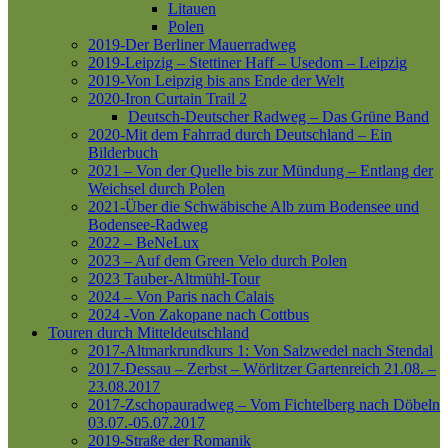
Litauen
Polen
2019-Der Berliner Mauerradweg
2019-Leipzig – Stettiner Haff – Usedom – Leipzig
2019-Von Leipzig bis ans Ende der Welt
2020-Iron Curtain Trail 2
Deutsch-Deutscher Radweg – Das Grüne Band
2020-Mit dem Fahrrad durch Deutschland – Ein
Bilderbuch
2021 – Von der Quelle bis zur Mündung – Entlang der
Weichsel durch Polen
2021-Über die Schwäbische Alb zum Bodensee und
Bodensee-Radweg
2022 – BeNeLux
2023 – Auf dem Green Velo durch Polen
2023 Tauber-Altmühl-Tour
2024 – Von Paris nach Calais
2024 -Von Zakopane nach Cottbus
Touren durch Mitteldeutschland
2017-Altmarkrundkurs 1: Von Salzwedel nach Stendal
2017-Dessau – Zerbst – Wörlitzer Gartenreich
21.08. –
23.08.2017
2017-Zschopauradweg – Vom Fichtelberg nach Döbeln
03.07.-05.07.2017
2019-Straße der Romanik