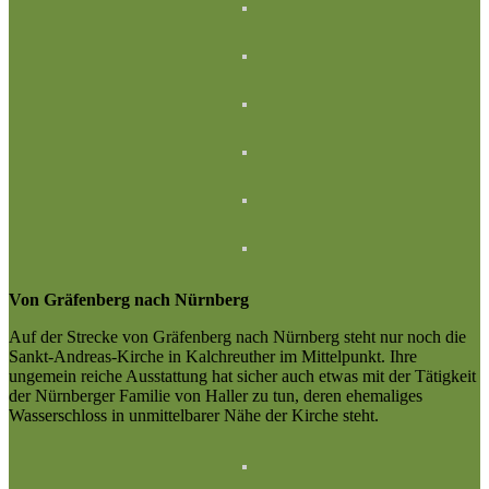
Von Gräfenberg nach Nürnberg
Auf der Strecke von Gräfenberg nach Nürnberg steht nur noch die
Sankt-Andreas-Kirche in Kalchreuther im Mittelpunkt. Ihre
ungemein reiche Ausstattung hat sicher auch etwas mit der Tätigkeit
der Nürnberger Familie von Haller zu tun, deren ehemaliges
Wasserschloss in unmittelbarer Nähe der Kirche steht.