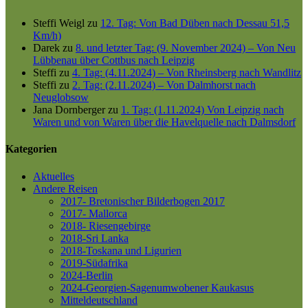
Steffi Weigl
zu
12. Tag: Von Bad Düben nach Dessau 51,5
Km/h)
Darek
zu
8. und letzter Tag: (9. November 2024) – Von Neu
Lübbenau über Cottbus nach Leipzig
Steffi
zu
4. Tag: (4.11.2024) – Von Rheinsberg nach Wandlitz
Steffi
zu
2. Tag: (2.11.2024) – Von Dalmhorst nach
Neuglobsow
Jana Dornberger
zu
1. Tag: (1.11.2024) Von Leipzig nach
Waren und von Waren über die Havelquelle nach Dalmsdorf
Kategorien
Aktuelles
Andere Reisen
2017- Bretonischer Bilderbogen 2017
2017- Mallorca
2018- Riesengebirge
2018-Sri Lanka
2018-Toskana und Ligurien
2019-Südafrika
2024-Berlin
2024-Georgien-Sagenumwobener Kaukasus
Mitteldeutschland