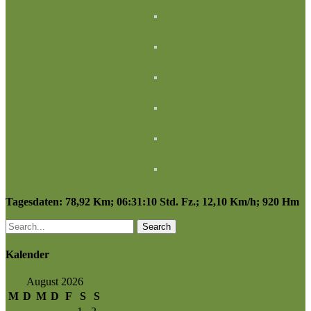
Tagesdaten: 78,92 Km; 06:31:10 Std. Fz.; 12,10 Km/h; 920 Hm
Search
Kalender
August 2026
M
D
M
D
F
S
S