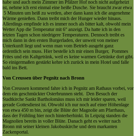
habe und auch mein Zimmer im Pfälzer Hof noch nicht aufgeheizt
ist, nehme ich erst einmal eine heiße Dusche. Sie braucht zwar etwa
5 Minuten um heiß zu werden, aber dann kann ich die angenehme
Wärme genießen. Dann treibt mich der Hunger wieder hinaus.
Allerdings empfinde ich es immer noch als bitter kalt, obwohl mein
Wetter App die Temperatur mit 6° anzeigt. Da hatte ich in den
letzten Tagen schon niedrigere Temperaturen. Dennoch treibt es
mich dann in den ersten Burgerladen, der unweit von meiner
Unterkunft liegt und wenn man vom Betrieb ausgeht ganz
ordentlich sein muss. Hier bestelle ich mir einen Burger, Pommes
Frites und ein Kaltgetränk, weil es keine warmen Getränke dort gibt.
So einigermaßen gestärkt kehre ich zurück in mein Hotel und falle
bald ins Bett.
Von Creussen über Pegnitz nach Bronn
Von Creussen kommend fahre ich in Pegnitz am Rathaus vorbei, vor
dem ein geschmückter Osterbrunnen steht. Den Besuch der
Stadtkirche Sankt Bartholomäus muss ich mir leider sparen, weil
gerade Gottesdienst ist. Obwohl ich nur noch auf einer Höhenlage
von etwa 450 m bin, zeigt die Blüte der Magnolie am Pfarrhaus,
dass der Frühling hier noch hinterherhinkt. In Leipzig standen die
Magnolien bereits in voller Blüte. Danach geht es weiter nach
Bronn mit seiner kleinen Jakobuskirche und dem markanten
Zackenportal.