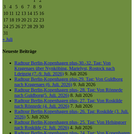
1
2
3
4
5
6
7
8
9
10
11
12
13
14
15
16
17
18
19
20
21
22
23
24
25
26
27
28
29
30
31
« Juli
Neueste Beiträge
Radtour Berlin-Kopenhagen plus-30.-32. Tag: Von
Kragenaes über Nynköbing, Marielyst, Rostock nach
Ldeipzig (7.-9. Juli. 2026)
9. Juli 2026
Radtour Berlin-Kopenhagen plus-29. Tag: Von Guldborg
nach Kragenaes (6. Juli. 2026)
9. Juli 2026
Radtour Berlin-Kopenhagen plus- 28. Tag: Von Rönnede
nach Guldborg(5. Juli. 2026)
8. Juli 2026
Radtour Berlin-Kopenhagen plus- 27. Tag: Von Roskilde
nach Rönnede (4. Juli. 2026)
7. Juli 2026
Radtour Berlin-Kopenhagen plus- 26. Tag: Roskilde (3. Juli.
2026)
5. Juli 2026
Radtour Berlin-Kopenhagen plus- 25. Tag: Von Helsingoer
nach Roskilde (2. Juli. 2026)
4. Juli 2026
Radtour Berlin-Kopenhagen plus- 24. Tag: Von Kopenhagen