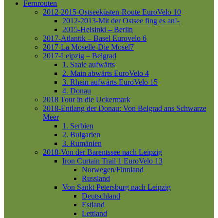
Fernrouten
2012-2015-Ostseeküsten-Route
EuroVelo 10
2012-2013-Mit der Ostsee fing es an!-
2015-Helsinki – Berlin
2017-Atlantik – Basel
Eurovelo 6
2017-La Moselle-Die Mosel7
2017-Leipzig – Belgrad
1. Saale aufwärts
2. Main abwärts
EuroVelo 4
3. Rhein aufwärts
EuroVelo 15
4. Donau
2018 Tour in die Uckermark
2018-Entlang der Donau: Von Belgrad ans Schwarze
Meer
1. Serbien
2. Bulgarien
3. Rumänien
2018-Von der Barentssee nach Leipzig
Iron Curtain Trail 1
EuroVelo 13
Norwegen/Finnland
Russland
Von Sankt Petersburg nach Leipzig
Deutschland
Estland
Lettland