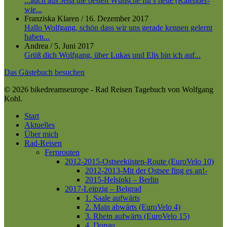
...auch aus Jena die besten Wünsche für's neue (Kalender-
wie...
Franziska Klaren
/
16. Dezember 2017
Hallo Wolfgang, schön dass wir uns gerade kennen gelernt
haben...
Andrea
/
5. Juni 2017
Grüß dich Wolfgang, über Lukas und Elis bin ich auf...
Das Gästebuch besuchen
© 2026 bikedreamseurope - Rad Reisen Tagebuch von Wolfgang
Kohl.
Close
Start
Menu
Aktuelles
Über mich
Rad-Reisen
Fernrouten
2012-2015-Ostseeküsten-Route (EuroVelo 10)
2012-2013-Mit der Ostsee fing es an!-
2015-Helsinki – Berlin
2017-Leipzig – Belgrad
1. Saale aufwärts
2. Main abwärts (EuroVelo 4)
3. Rhein aufwärts (EuroVelo 15)
4. Donau