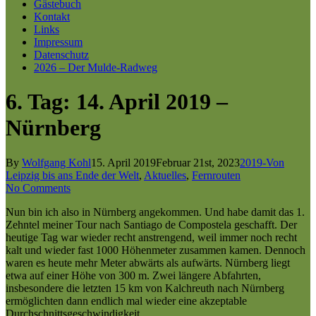
Gästebuch
Kontakt
Links
Impressum
Datenschutz
2026 – Der Mulde-Radweg
6. Tag: 14. April 2019 –
Nürnberg
By
Wolfgang Kohl
15. April 2019
Februar 21st, 2023
2019-Von
Leipzig bis ans Ende der Welt
,
Aktuelles
,
Fernrouten
No Comments
Nun bin ich also in Nürnberg angekommen. Und habe damit das 1.
Zehntel meiner Tour nach Santiago de Compostela geschafft. Der
heutige Tag war wieder recht anstrengend, weil immer noch recht
kalt und wieder fast 1000 Höhenmeter zusammen kamen. Dennoch
waren es heute mehr Meter abwärts als aufwärts. Nürnberg liegt
etwa auf einer Höhe von 300 m. Zwei längere Abfahrten,
insbesondere die letzten 15 km von Kalchreuth nach Nürnberg
ermöglichten dann endlich mal wieder eine akzeptable
Durchschnittsgeschwindigkeit.