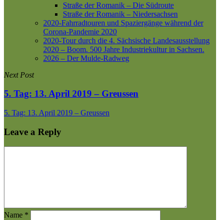
Straße der Romanik – Die Südroute
Straße der Romanik – Niedersachsen
2020-Fahrradtouren und Spaziergänge während der
Corona-Pandemie 2020
2020-Tour durch die 4. Sächsische Landesausstellung
2020 – Boom. 500 Jahre Industriekultur in Sachsen.
2026 – Der Mulde-Radweg
Next Post
5. Tag: 13. April 2019 – Greussen
5. Tag: 13. April 2019 – Greussen
Leave a Reply
Name
*