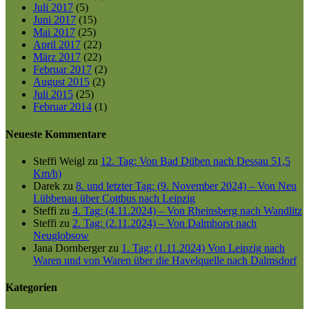
Juli 2017
(5)
Juni 2017
(15)
Mai 2017
(25)
April 2017
(22)
März 2017
(22)
Februar 2017
(2)
August 2015
(2)
Juli 2015
(25)
Februar 2014
(1)
Neueste Kommentare
Steffi Weigl
zu
12. Tag: Von Bad Düben nach Dessau 51,5
Km/h)
Darek
zu
8. und letzter Tag: (9. November 2024) – Von Neu
Lübbenau über Cottbus nach Leipzig
Steffi
zu
4. Tag: (4.11.2024) – Von Rheinsberg nach Wandlitz
Steffi
zu
2. Tag: (2.11.2024) – Von Dalmhorst nach
Neuglobsow
Jana Dornberger
zu
1. Tag: (1.11.2024) Von Leipzig nach
Waren und von Waren über die Havelquelle nach Dalmsdorf
Kategorien