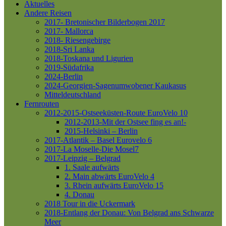
Aktuelles
Andere Reisen
2017- Bretonischer Bilderbogen 2017
2017- Mallorca
2018- Riesengebirge
2018-Sri Lanka
2018-Toskana und Ligurien
2019-Südafrika
2024-Berlin
2024-Georgien-Sagenumwobener Kaukasus
Mitteldeutschland
Fernrouten
2012-2015-Ostseeküsten-Route
EuroVelo 10
2012-2013-Mit der Ostsee fing es an!-
2015-Helsinki – Berlin
2017-Atlantik – Basel
Eurovelo 6
2017-La Moselle-Die Mosel7
2017-Leipzig – Belgrad
1. Saale aufwärts
2. Main abwärts
EuroVelo 4
3. Rhein aufwärts
EuroVelo 15
4. Donau
2018 Tour in die Uckermark
2018-Entlang der Donau: Von Belgrad ans Schwarze
Meer