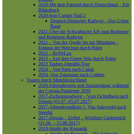
2020-Mit dem Fahrrad durch Deutschland – Ein
Bilderbuch
2020-Iron Curtain Trail 2
Deutsch-Deutscher Radweg – Das Grüne
Band
2021-Über die Schwäbische Alb zum Bodensee
und Bodensee-Radweg
2021 – Von der Quelle bis zur Mündung –
Entlang der Weichsel durch Polen
2022 – BeNeLux
2023 – Auf dem Green Velo durch Polen
2023 Tauber-Altmühl-Tour
2024 – Von Paris nach Calais
2024 -Von Zakopane nach Cottbus
Touren durch Mitteldeutschland
2020-Fahrradtouren und Spaziergänge während
der Corona-Pandemie 2020
2017-Zschopauradweg – Vom Fichtelberg nach
Döbeln (03.07.-05.07.2017)
2017-Altmarkrundkurs 1: Von Salzwedel nach
Stendal
2017-Dessau – Zerbst – Wörlitzer Gartenreich
(21.08. – 23.08.2017)
2019-Straße der Romanik
Straße der Romanik – Die Südroute