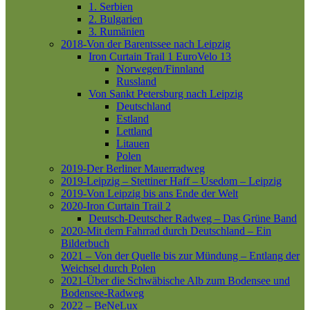
1. Serbien
2. Bulgarien
3. Rumänien
2018-Von der Barentssee nach Leipzig
Iron Curtain Trail 1
EuroVelo 13
Norwegen/Finnland
Russland
Von Sankt Petersburg nach Leipzig
Deutschland
Estland
Lettland
Litauen
Polen
2019-Der Berliner Mauerradweg
2019-Leipzig – Stettiner Haff – Usedom – Leipzig
2019-Von Leipzig bis ans Ende der Welt
2020-Iron Curtain Trail 2
Deutsch-Deutscher Radweg – Das Grüne Band
2020-Mit dem Fahrrad durch Deutschland – Ein
Bilderbuch
2021 – Von der Quelle bis zur Mündung – Entlang der
Weichsel durch Polen
2021-Über die Schwäbische Alb zum Bodensee und
Bodensee-Radweg
2022 – BeNeLux