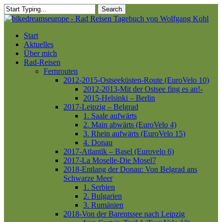
Skip
Search
to
Close
main
Search
content
Menu
Start
Aktuelles
Über mich
Rad-Reisen
Fernrouten
2012-2015-Ostseeküsten-Route (EuroVelo 10)
2012-2013-Mit der Ostsee fing es an!-
2015-Helsinki – Berlin
2017-Leipzig – Belgrad
1. Saale aufwärts
2. Main abwärts (EuroVelo 4)
3. Rhein aufwärts (EuroVelo 15)
4. Donau
2017-Atlantik – Basel (Eurovelo 6)
2017-La Moselle-Die Mosel7
2018-Entlang der Donau: Von Belgrad ans
Schwarze Meer
1. Serbien
2. Bulgarien
3. Rumänien
2018-Von der Barentssee nach Leipzig