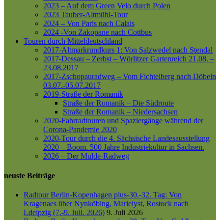
2023 – Auf dem Green Velo durch Polen
2023 Tauber-Altmühl-Tour
2024 – Von Paris nach Calais
2024 -Von Zakopane nach Cottbus
Touren durch Mitteldeutschland
2017-Altmarkrundkurs 1: Von Salzwedel nach Stendal
2017-Dessau – Zerbst – Wörlitzer Gartenreich
21.08. –
23.08.2017
2017-Zschopauradweg – Vom Fichtelberg nach Döbeln
03.07.-05.07.2017
2019-Straße der Romanik
Straße der Romanik – Die Südroute
Straße der Romanik – Niedersachsen
2020-Fahrradtouren und Spaziergänge während der
Corona-Pandemie 2020
2020-Tour durch die 4. Sächsische Landesausstellung
2020 – Boom. 500 Jahre Industriekultur in Sachsen.
2026 – Der Mulde-Radweg
neuste Beiträge
Radtour Berlin-Kopenhagen plus-30.-32. Tag: Von
Kragenaes über Nynköbing, Marielyst, Rostock nach
Ldeipzig (7.-9. Juli. 2026)
9. Juli 2026