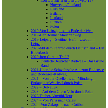
Iron Curtain Trail 1 (EuroVelo 13)
Norwegen/Finnland
Russland
Estland
Lettland
Litauen
Polen
2019-Von Leipzig bis ans Ende der Welt
2019-Der Berliner Mauerradweg
2019-Leipzig – Stettiner Haff – Usedom –
Leipzig
2020-Mit dem Fahrrad durch Deutschland – Ein
Bilderbuch
2020-Iron Curtain Trail 2
Deutsch-Deutscher Radweg – Das Grüne
Band
2021-Über die Schwäbische Alb zum Bodensee
und Bodensee-Radweg
2021 – Von der Quelle bis zur Mündung –
Entlang der Weichsel durch Polen
2022 – BeNeLux
2023 – Auf dem Green Velo durch Polen
2023 Tauber-Altmühl-Tour
2024 – Von Paris nach Calais
2024 -Von Zakopane nach Cottbus