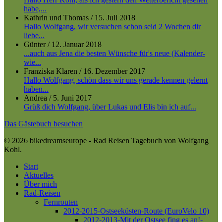
habe,...
Kathrin und Thomas
/
15. Juli 2018
Hallo Wolfgang, wir versuchen schon seid 2 Wochen dir
liebe...
Günter
/
12. Januar 2018
...auch aus Jena die besten Wünsche für's neue (Kalender-
wie...
Franziska Klaren
/
16. Dezember 2017
Hallo Wolfgang, schön dass wir uns gerade kennen gelernt
haben...
Andrea
/
5. Juni 2017
Grüß dich Wolfgang, über Lukas und Elis bin ich auf...
Das Gästebuch besuchen
© 2026 bikedreamseurope - Rad Reisen Tagebuch von Wolfgang
Kohl.
Close
Start
Menu
Aktuelles
Über mich
Rad-Reisen
Fernrouten
2012-2015-Ostseeküsten-Route (EuroVelo 10)
2012-2013-Mit der Ostsee fing es an!-