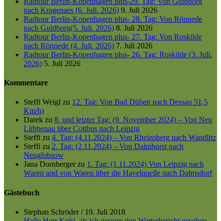
Radtour Berlin-Kopenhagen plus-29. Tag: Von Guldborg
nach Kragenaes (6. Juli. 2026)
9. Juli 2026
Radtour Berlin-Kopenhagen plus- 28. Tag: Von Rönnede
nach Guldborg(5. Juli. 2026)
8. Juli 2026
Radtour Berlin-Kopenhagen plus- 27. Tag: Von Roskilde
nach Rönnede (4. Juli. 2026)
7. Juli 2026
Radtour Berlin-Kopenhagen plus- 26. Tag: Roskilde (3. Juli.
2026)
5. Juli 2026
Kommentare
Steffi Weigl
zu
12. Tag: Von Bad Düben nach Dessau 51,5
Km/h)
Darek
zu
8. und letzter Tag: (9. November 2024) – Von Neu
Lübbenau über Cottbus nach Leipzig
Steffi
zu
4. Tag: (4.11.2024) – Von Rheinsberg nach Wandlitz
Steffi
zu
2. Tag: (2.11.2024) – Von Dalmhorst nach
Neuglobsow
Jana Dornberger
zu
1. Tag: (1.11.2024) Von Leipzig nach
Waren und von Waren über die Havelquelle nach Dalmsdorf
Gästebuch
Stephan Schröder
/
19. Juli 2018
Hallo Herr Kohl, als ich gestern den Wetterbericht gesehen