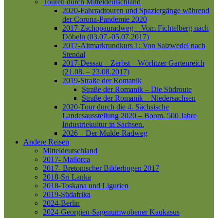
Touren durch Mitteldeutschland
2020-Fahrradtouren und Spaziergänge während
der Corona-Pandemie 2020
2017-Zschopauradweg – Vom Fichtelberg nach
Döbeln (03.07.-05.07.2017)
2017-Altmarkrundkurs 1: Von Salzwedel nach
Stendal
2017-Dessau – Zerbst – Wörlitzer Gartenreich
(21.08. – 23.08.2017)
2019-Straße der Romanik
Straße der Romanik – Die Südroute
Straße der Romanik – Niedersachsen
2020-Tour durch die 4. Sächsische
Landesausstellung 2020 – Boom. 500 Jahre
Industriekultur in Sachsen.
2026 – Der Mulde-Radweg
Andere Reisen
Mitteldeutschland
2017- Mallorca
2017- Bretonischer Bilderbogen 2017
2018-Sri Lanka
2018-Toskana und Ligurien
2019-Südafrika
2024-Berlin
2024-Georgien-Sagenumwobener Kaukasus