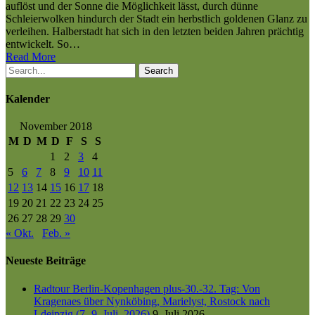
auflöst und der Sonne die Möglichkeit lässt, durch dünne
Schleierwolken hindurch der Stadt ein herbstlich goldenen Glanz zu
verleihen. Halberstadt hat sich in den letzten beiden Jahren prächtig
entwickelt. So…
Read More
Search
Kalender
November 2018
M
D
M
D
F
S
S
1
2
3
4
5
6
7
8
9
10
11
12
13
14
15
16
17
18
19
20
21
22
23
24
25
26
27
28
29
30
« Okt.
Feb. »
Neueste Beiträge
Radtour Berlin-Kopenhagen plus-30.-32. Tag: Von
Kragenaes über Nynköbing, Marielyst, Rostock nach
Ldeipzig (7.-9. Juli. 2026)
9. Juli 2026