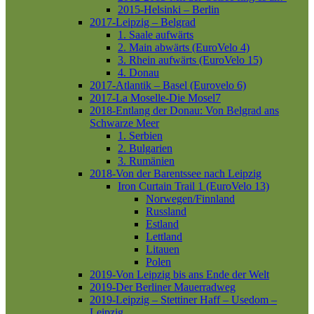
2015-Helsinki – Berlin
2017-Leipzig – Belgrad
1. Saale aufwärts
2. Main abwärts (EuroVelo 4)
3. Rhein aufwärts (EuroVelo 15)
4. Donau
2017-Atlantik – Basel (Eurovelo 6)
2017-La Moselle-Die Mosel7
2018-Entlang der Donau: Von Belgrad ans
Schwarze Meer
1. Serbien
2. Bulgarien
3. Rumänien
2018-Von der Barentssee nach Leipzig
Iron Curtain Trail 1 (EuroVelo 13)
Norwegen/Finnland
Russland
Estland
Lettland
Litauen
Polen
2019-Von Leipzig bis ans Ende der Welt
2019-Der Berliner Mauerradweg
2019-Leipzig – Stettiner Haff – Usedom –
Leipzig