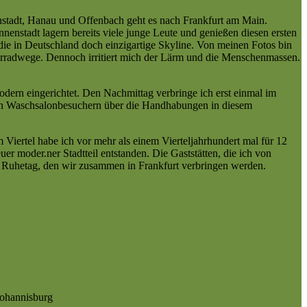
genstadt, Hanau und Offenbach geht es nach Frankfurt am Main.
enstadt lagern bereits viele junge Leute und genießen diesen ersten
 die in Deutschland doch einzigartige Skyline. Von meinen Fotos bin
 Fahrradwege. Dennoch irritiert mich der Lärm und die Menschenmassen.
odern eingerichtet. Den Nachmittag verbringe ich erst einmal im
erten Waschsalonbesuchern über die Handhabungen in diesem
Viertel habe ich vor mehr als einem Vierteljahrhundert mal für 12
r moder.ner Stadtteil entstanden. Die Gaststätten, die ich von
un Ruhetag, den wir zusammen in Frankfurt verbringen werden.
Johannisburg