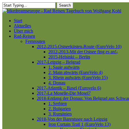
Skip
Search
to
Close
main
Search
content
Menu
Start
Aktuelles
Über mich
Rad-Reisen
Fernrouten
2012-2015-Ostseeküsten-Route (EuroVelo 10)
2012-2013-Mit der Ostsee fing es an!-
2015-Helsinki – Berlin
2017-Leipzig – Belgrad
1. Saale aufwärts
2. Main abwärts (EuroVelo 4)
3. Rhein aufwärts (EuroVelo 15)
4. Donau
2017-Atlantik – Basel (Eurovelo 6)
2017-La Moselle-Die Mosel7
2018-Entlang der Donau: Von Belgrad ans Schwa
1. Serbien
2. Bulgarien
3. Rumänien
2018-Von der Barentssee nach Leipzig
Iron Curtain Trail 1 (EuroVelo 13)