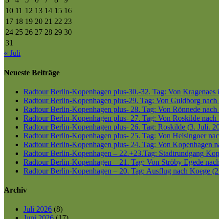
10
11
12
13
14
15
16
17
18
19
20
21
22
23
24
25
26
27
28
29
30
31
« Juli
Neueste Beiträge
Radtour Berlin-Kopenhagen plus-30.-32. Tag: Von Kragenaes üb
Radtour Berlin-Kopenhagen plus-29. Tag: Von Guldborg nach K
Radtour Berlin-Kopenhagen plus- 28. Tag: Von Rönnede nach G
Radtour Berlin-Kopenhagen plus- 27. Tag: Von Roskilde nach 
Radtour Berlin-Kopenhagen plus- 26. Tag: Roskilde (3. Juli. 2
Radtour Berlin-Kopenhagen plus- 25. Tag: Von Helsingoer nach
Radtour Berlin-Kopenhagen plus- 24. Tag: Von Kopenhagen nac
Radtour Berlin-Kopenhagen – 22.+23.Tag: Stadtrundgang Kop
Radtour Berlin-Kopenhagen – 21. Tag: Von Ströby Egede nac
Radtour Berlin-Kopenhagen – 20. Tag: Ausflug nach Koege (2
Archiv
Juli 2026
(8)
Juni 2026
(17)