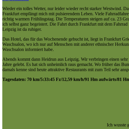
Wieder ein tolles Wetter, nur leider wieder recht starker Westwind.
Frankfurt empfängt mich mit pulsierendem Leben. Viele Fahrradfahrer
richtig warmen Frühlingstag. Die Temperaturen steigen auf ca. 23 Gra
ich selbst ganz begeistert. Die Fahrt durch Frankfurt mit dem Fahrra
Leipzig ist da ruhiger.
Das Hotel, das für das Wochenende gebucht ist, liegt in Frankfurt Gr
Waschsalon, wo ich nur auf Menschen mit anderer ethnischer Herkunft
Waschsalon informiert habe.
Abends kommt dann Heidrun aus Leipzig. Wir verbringen einen sehr sc
Jahre gelebt. Es hat sich unheimlich raus gemacht. Wo früher das Bun
damals kenne sind heute attraktive Restaurants mit zum Teil sehr an
Tagesdaten: 70 km/5:33:45 Fz/12,59 km/h/91 Hm aufwärts/81 H
Ich wusste 