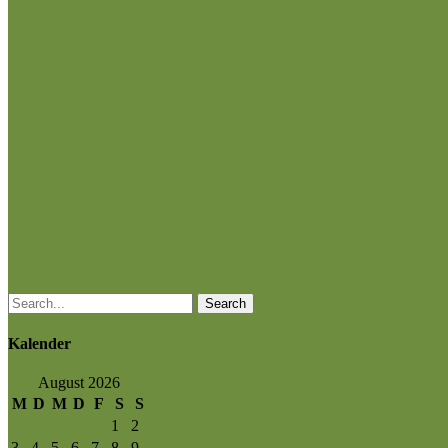
Search
Kalender
August 2026
M
D
M
D
F
S
S
1
2
3
4
5
6
7
8
9