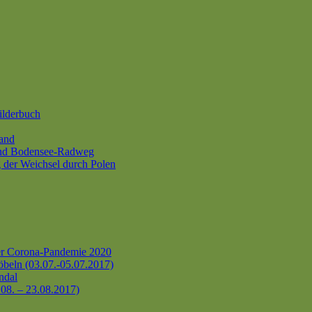
ilderbuch
and
und Bodensee-Radweg
 der Weichsel durch Polen
er Corona-Pandemie 2020
beln (03.07.-05.07.2017)
ndal
.08. – 23.08.2017)