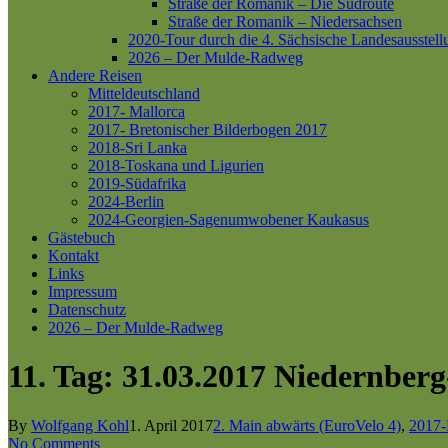
Straße der Romanik – Die Südroute
Straße der Romanik – Niedersachsen
2020-Tour durch die 4. Sächsische Landesausstell
2026 – Der Mulde-Radweg
Andere Reisen
Mitteldeutschland
2017- Mallorca
2017- Bretonischer Bilderbogen 2017
2018-Sri Lanka
2018-Toskana und Ligurien
2019-Südafrika
2024-Berlin
2024-Georgien-Sagenumwobener Kaukasus
Gästebuch
Kontakt
Links
Impressum
Datenschutz
2026 – Der Mulde-Radweg
11. Tag: 31.03.2017 Niedernbe
By
Wolfgang Kohl
1. April 2017
2. Main abwärts (EuroVelo 4)
,
2017-
No Comments