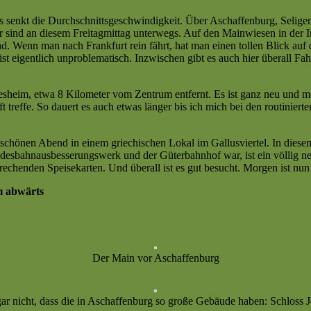
 Das senkt die Durchschnittsgeschwindigkeit. Über Aschaffenburg, Seli
 sind an diesem Freitagmittag unterwegs. Auf den Mainwiesen in der Inn
d. Wenn man nach Frankfurt rein fährt, hat man einen tollen Blick auf
d ist eigentlich unproblematisch. Inzwischen gibt es auch hier überall
iesheim, etwa 8 Kilometer vom Zentrum entfernt. Es ist ganz neu und m
 treffe. So dauert es auch etwas länger bis ich mich bei den routini
hönen Abend in einem griechischen Lokal im Gallusviertel. In diesem 
desbahnausbesserungswerk und der Güterbahnhof war, ist ein völlig neue
sprechenden Speisekarten. Und überall ist es gut besucht. Morgen ist n
m abwärts
Der Main vor Aschaffenburg
gar nicht, dass die in Aschaffenburg so große Gebäude haben: Schloss 