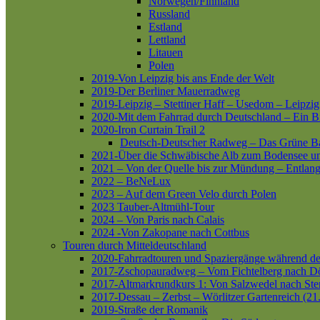
Norwegen/Finnland
Russland
Estland
Lettland
Litauen
Polen
2019-Von Leipzig bis ans Ende der Welt
2019-Der Berliner Mauerradweg
2019-Leipzig – Stettiner Haff – Usedom – Leipzig
2020-Mit dem Fahrrad durch Deutschland – Ein B
2020-Iron Curtain Trail 2
Deutsch-Deutscher Radweg – Das Grüne B
2021-Über die Schwäbische Alb zum Bodensee 
2021 – Von der Quelle bis zur Mündung – Entlang
2022 – BeNeLux
2023 – Auf dem Green Velo durch Polen
2023 Tauber-Altmühl-Tour
2024 – Von Paris nach Calais
2024 -Von Zakopane nach Cottbus
Touren durch Mitteldeutschland
2020-Fahrradtouren und Spaziergänge während d
2017-Zschopauradweg – Vom Fichtelberg nach Dö
2017-Altmarkrundkurs 1: Von Salzwedel nach Ste
2017-Dessau – Zerbst – Wörlitzer Gartenreich (21
2019-Straße der Romanik