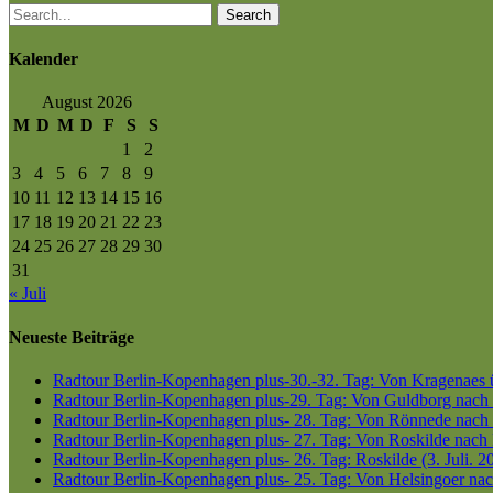
Search
Kalender
August 2026
M
D
M
D
F
S
S
1
2
3
4
5
6
7
8
9
10
11
12
13
14
15
16
17
18
19
20
21
22
23
24
25
26
27
28
29
30
31
« Juli
Neueste Beiträge
Radtour Berlin-Kopenhagen plus-30.-32. Tag: Von Kragenaes üb
Radtour Berlin-Kopenhagen plus-29. Tag: Von Guldborg nach K
Radtour Berlin-Kopenhagen plus- 28. Tag: Von Rönnede nach G
Radtour Berlin-Kopenhagen plus- 27. Tag: Von Roskilde nach 
Radtour Berlin-Kopenhagen plus- 26. Tag: Roskilde (3. Juli. 2
Radtour Berlin-Kopenhagen plus- 25. Tag: Von Helsingoer nach