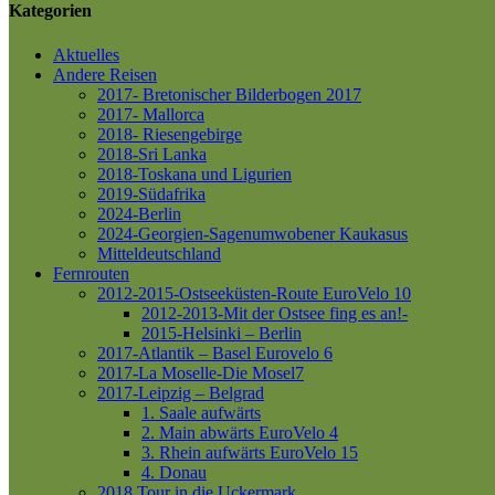
Kategorien
Aktuelles
Andere Reisen
2017- Bretonischer Bilderbogen 2017
2017- Mallorca
2018- Riesengebirge
2018-Sri Lanka
2018-Toskana und Ligurien
2019-Südafrika
2024-Berlin
2024-Georgien-Sagenumwobener Kaukasus
Mitteldeutschland
Fernrouten
2012-2015-Ostseeküsten-Route
EuroVelo 10
2012-2013-Mit der Ostsee fing es an!-
2015-Helsinki – Berlin
2017-Atlantik – Basel
Eurovelo 6
2017-La Moselle-Die Mosel7
2017-Leipzig – Belgrad
1. Saale aufwärts
2. Main abwärts
EuroVelo 4
3. Rhein aufwärts
EuroVelo 15
4. Donau
2018 Tour in die Uckermark