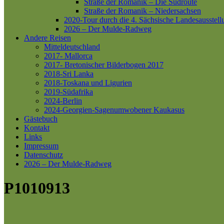
Straße der Romanik – Die Südroute
Straße der Romanik – Niedersachsen
2020-Tour durch die 4. Sächsische Landesausstell
2026 – Der Mulde-Radweg
Andere Reisen
Mitteldeutschland
2017- Mallorca
2017- Bretonischer Bilderbogen 2017
2018-Sri Lanka
2018-Toskana und Ligurien
2019-Südafrika
2024-Berlin
2024-Georgien-Sagenumwobener Kaukasus
Gästebuch
Kontakt
Links
Impressum
Datenschutz
2026 – Der Mulde-Radweg
P1010913