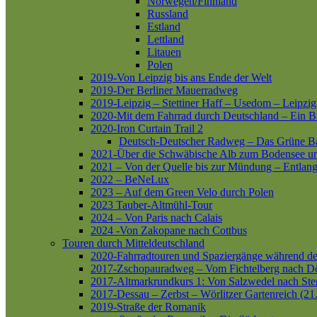
Norwegen/Finnland
Russland
Estland
Lettland
Litauen
Polen
2019-Von Leipzig bis ans Ende der Welt
2019-Der Berliner Mauerradweg
2019-Leipzig – Stettiner Haff – Usedom – Leipzig
2020-Mit dem Fahrrad durch Deutschland – Ein B
2020-Iron Curtain Trail 2
Deutsch-Deutscher Radweg – Das Grüne B
2021-Über die Schwäbische Alb zum Bodensee 
2021 – Von der Quelle bis zur Mündung – Entlang
2022 – BeNeLux
2023 – Auf dem Green Velo durch Polen
2023 Tauber-Altmühl-Tour
2024 – Von Paris nach Calais
2024 -Von Zakopane nach Cottbus
Touren durch Mitteldeutschland
2020-Fahrradtouren und Spaziergänge während d
2017-Zschopauradweg – Vom Fichtelberg nach Dö
2017-Altmarkrundkurs 1: Von Salzwedel nach Ste
2017-Dessau – Zerbst – Wörlitzer Gartenreich (21
2019-Straße der Romanik