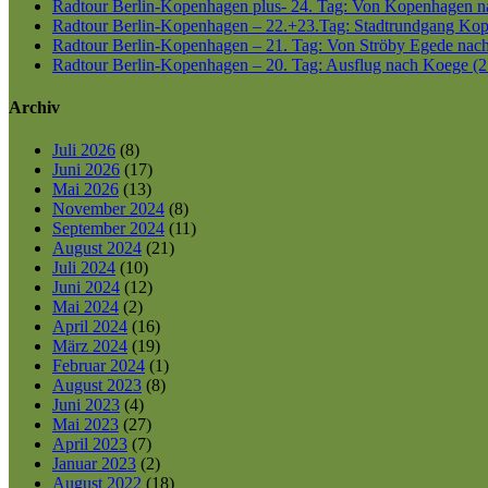
Radtour Berlin-Kopenhagen plus- 24. Tag: Von Kopenhagen nac
Radtour Berlin-Kopenhagen – 22.+23.Tag: Stadtrundgang Kop
Radtour Berlin-Kopenhagen – 21. Tag: Von Ströby Egede nac
Radtour Berlin-Kopenhagen – 20. Tag: Ausflug nach Koege (2
Archiv
Juli 2026
(8)
Juni 2026
(17)
Mai 2026
(13)
November 2024
(8)
September 2024
(11)
August 2024
(21)
Juli 2024
(10)
Juni 2024
(12)
Mai 2024
(2)
April 2024
(16)
März 2024
(19)
Februar 2024
(1)
August 2023
(8)
Juni 2023
(4)
Mai 2023
(27)
April 2023
(7)
Januar 2023
(2)
August 2022
(18)