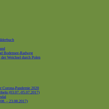
ilderbuch
and
und Bodensee-Radweg
 der Weichsel durch Polen
er Corona-Pandemie 2020
beln (03.07.-05.07.2017)
ndal
.08. – 23.08.2017)