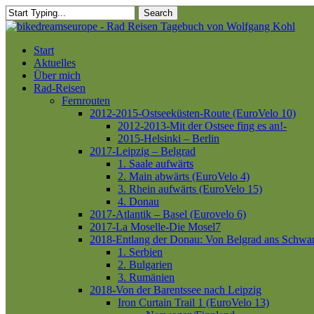
Skip
Search
to
Close
main
Search
content
Menu
Start
Aktuelles
Über mich
Rad-Reisen
Fernrouten
2012-2015-Ostseeküsten-Route (EuroVelo 10)
2012-2013-Mit der Ostsee fing es an!-
2015-Helsinki – Berlin
2017-Leipzig – Belgrad
1. Saale aufwärts
2. Main abwärts (EuroVelo 4)
3. Rhein aufwärts (EuroVelo 15)
4. Donau
2017-Atlantik – Basel (Eurovelo 6)
2017-La Moselle-Die Mosel7
2018-Entlang der Donau: Von Belgrad ans Schwa
1. Serbien
2. Bulgarien
3. Rumänien
2018-Von der Barentssee nach Leipzig
Iron Curtain Trail 1 (EuroVelo 13)