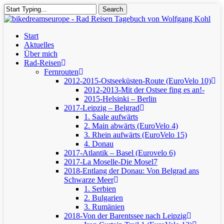
Skip
Search
to
Close
main
Search
content
Menu
Start
Aktuelles
Über mich
Rad-Reisen
Fernrouten
2012-2015-Ostseeküsten-Route (EuroVelo 10)
2012-2013-Mit der Ostsee fing es an!-
2015-Helsinki – Berlin
2017-Leipzig – Belgrad
1. Saale aufwärts
2. Main abwärts (EuroVelo 4)
3. Rhein aufwärts (EuroVelo 15)
4. Donau
2017-Atlantik – Basel (Eurovelo 6)
2017-La Moselle-Die Mosel7
2018-Entlang der Donau: Von Belgrad ans
Schwarze Meer
1. Serbien
2. Bulgarien
3. Rumänien
2018-Von der Barentssee nach Leipzig