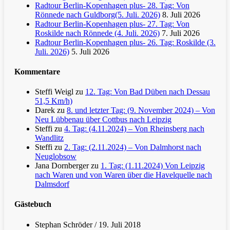
Radtour Berlin-Kopenhagen plus- 28. Tag: Von
Rönnede nach Guldborg(5. Juli. 2026)
8. Juli 2026
Radtour Berlin-Kopenhagen plus- 27. Tag: Von
Roskilde nach Rönnede (4. Juli. 2026)
7. Juli 2026
Radtour Berlin-Kopenhagen plus- 26. Tag: Roskilde (3.
Juli. 2026)
5. Juli 2026
Kommentare
Steffi Weigl
zu
12. Tag: Von Bad Düben nach Dessau
51,5 Km/h)
Darek
zu
8. und letzter Tag: (9. November 2024) – Von
Neu Lübbenau über Cottbus nach Leipzig
Steffi
zu
4. Tag: (4.11.2024) – Von Rheinsberg nach
Wandlitz
Steffi
zu
2. Tag: (2.11.2024) – Von Dalmhorst nach
Neuglobsow
Jana Dornberger
zu
1. Tag: (1.11.2024) Von Leipzig
nach Waren und von Waren über die Havelquelle nach
Dalmsdorf
Gästebuch
Stephan Schröder
/
19. Juli 2018