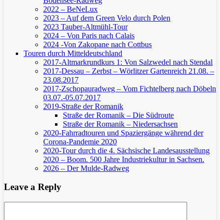
Bodensee-Radweg
2022 – BeNeLux
2023 – Auf dem Green Velo durch Polen
2023 Tauber-Altmühl-Tour
2024 – Von Paris nach Calais
2024 -Von Zakopane nach Cottbus
Touren durch Mitteldeutschland
2017-Altmarkrundkurs 1: Von Salzwedel nach Stendal
2017-Dessau – Zerbst – Wörlitzer Gartenreich
21.08. –
23.08.2017
2017-Zschopauradweg – Vom Fichtelberg nach Döbeln
03.07.-05.07.2017
2019-Straße der Romanik
Straße der Romanik – Die Südroute
Straße der Romanik – Niedersachsen
2020-Fahrradtouren und Spaziergänge während der
Corona-Pandemie 2020
2020-Tour durch die 4. Sächsische Landesausstellung
2020 – Boom. 500 Jahre Industriekultur in Sachsen.
2026 – Der Mulde-Radweg
Leave a Reply