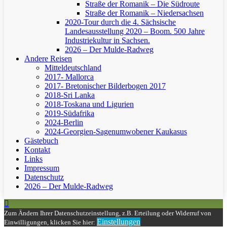
Straße der Romanik – Die Südroute
Straße der Romanik – Niedersachsen
2020-Tour durch die 4. Sächsische
Landesausstellung 2020 – Boom. 500 Jahre
Industriekultur in Sachsen.
2026 – Der Mulde-Radweg
Andere Reisen
Mitteldeutschland
2017- Mallorca
2017- Bretonischer Bilderbogen 2017
2018-Sri Lanka
2018-Toskana und Ligurien
2019-Südafrika
2024-Berlin
2024-Georgien-Sagenumwobener Kaukasus
Gästebuch
Kontakt
Links
Impressum
Datenschutz
2026 – Der Mulde-Radweg
Zum Ändern Ihrer Datenschutzeinstellung, z.B. Erteilung oder Widerruf von
Einstellungen
Einwilligungen, klicken Sie hier: