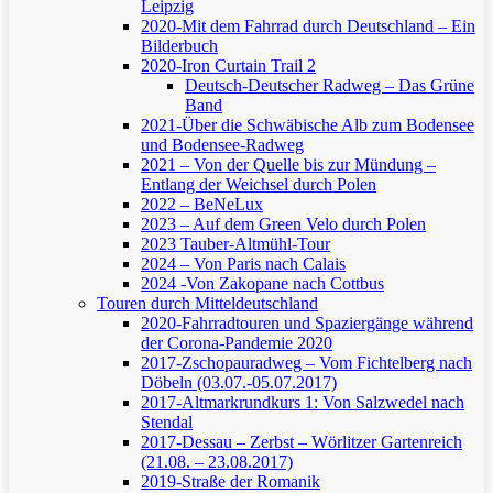
Leipzig
2020-Mit dem Fahrrad durch Deutschland – Ein
Bilderbuch
2020-Iron Curtain Trail 2
Deutsch-Deutscher Radweg – Das Grüne
Band
2021-Über die Schwäbische Alb zum Bodensee
und Bodensee-Radweg
2021 – Von der Quelle bis zur Mündung –
Entlang der Weichsel durch Polen
2022 – BeNeLux
2023 – Auf dem Green Velo durch Polen
2023 Tauber-Altmühl-Tour
2024 – Von Paris nach Calais
2024 -Von Zakopane nach Cottbus
Touren durch Mitteldeutschland
2020-Fahrradtouren und Spaziergänge während
der Corona-Pandemie 2020
2017-Zschopauradweg – Vom Fichtelberg nach
Döbeln (03.07.-05.07.2017)
2017-Altmarkrundkurs 1: Von Salzwedel nach
Stendal
2017-Dessau – Zerbst – Wörlitzer Gartenreich
(21.08. – 23.08.2017)
2019-Straße der Romanik