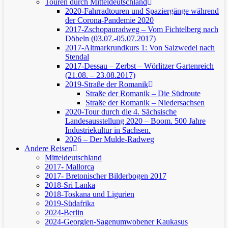
Touren durch Mitteldeutschland
2020-Fahrradtouren und Spaziergänge während
der Corona-Pandemie 2020
2017-Zschopauradweg – Vom Fichtelberg nach
Döbeln (03.07.-05.07.2017)
2017-Altmarkrundkurs 1: Von Salzwedel nach
Stendal
2017-Dessau – Zerbst – Wörlitzer Gartenreich
(21.08. – 23.08.2017)
2019-Straße der Romanik
Straße der Romanik – Die Südroute
Straße der Romanik – Niedersachsen
2020-Tour durch die 4. Sächsische
Landesausstellung 2020 – Boom. 500 Jahre
Industriekultur in Sachsen.
2026 – Der Mulde-Radweg
Andere Reisen
Mitteldeutschland
2017- Mallorca
2017- Bretonischer Bilderbogen 2017
2018-Sri Lanka
2018-Toskana und Ligurien
2019-Südafrika
2024-Berlin
2024-Georgien-Sagenumwobener Kaukasus