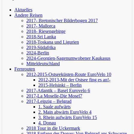
Aktuelles
Andere Reisen
2017- Bretonischer Bilderbogen 2017
2017- Mallorca
2018- Riesengebirge
2018-Sri Lanka
2018-Toskana und Ligurien
2019-Südafrika
2024-Berlin
2024-Georgien-Sagenumwobener Kaukasus
Mitteldeutschland
Fernrouten
2012-2015-Ostseeküsten-Route
EuroVelo 10
2012-2013-Mit der Ostsee fing es an!-
2015-Helsinki – Berlin
2017-Atlantik – Basel
Eurovelo 6
2017-La Moselle-Die Mosel7
2017-Leipzig – Belgrad
1. Saale aufwärts
2. Main abwärts
EuroVelo 4
3. Rhein aufwärts
EuroVelo 15
4. Donau
2018 Tour in die Uckermark
2018-Entlang der Donau: Von Belgrad ans Schwarze