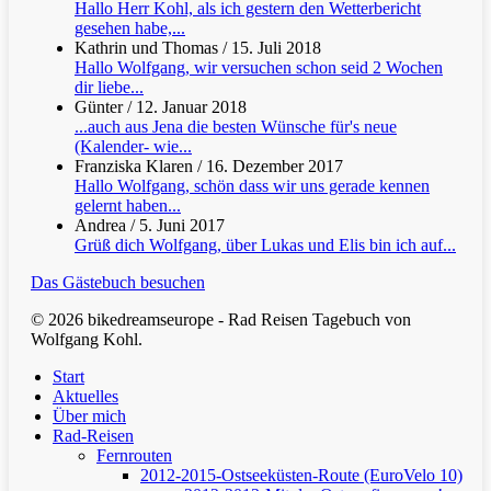
Hallo Herr Kohl, als ich gestern den Wetterbericht
gesehen habe,...
Kathrin und Thomas
/
15. Juli 2018
Hallo Wolfgang, wir versuchen schon seid 2 Wochen
dir liebe...
Günter
/
12. Januar 2018
...auch aus Jena die besten Wünsche für's neue
(Kalender- wie...
Franziska Klaren
/
16. Dezember 2017
Hallo Wolfgang, schön dass wir uns gerade kennen
gelernt haben...
Andrea
/
5. Juni 2017
Grüß dich Wolfgang, über Lukas und Elis bin ich auf...
Das Gästebuch besuchen
© 2026 bikedreamseurope - Rad Reisen Tagebuch von
Wolfgang Kohl.
Clos
Start
Men
Aktuelles
Über mich
Rad-Reisen
Fernrouten
2012-2015-Ostseeküsten-Route (EuroVelo 10)