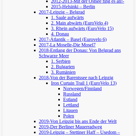
2012-2013-Mit der Ostsee fing es an!-
2015-Helsinki – Berlin
2017-Leipzig – Belgrad
1. Saale aufwärts
2. Main abwärts (EuroVelo 4)
3. Rhein aufwärts (EuroVelo 15)
4. Donau
2017-Atlantik – Basel (Eurovelo 6)
2017-La Moselle-Die Mosel7
2018-Entlang der Donau: Von Belgrad ans
Schwarze Meer
1. Serbien
2. Bulgarien
3. Rumänien
2018-Von der Barentssee nach Leipzig
Iron Curtain Trail 1 (EuroVelo 13)
Norwegen/Finnland
Russland
Estland
Lettland
Litauen
Polen
2019-Von Leipzig bis ans Ende der Welt
2019-Der Berliner Mauerradweg
2019-Leipzig – Stettiner Haff – Usedom –