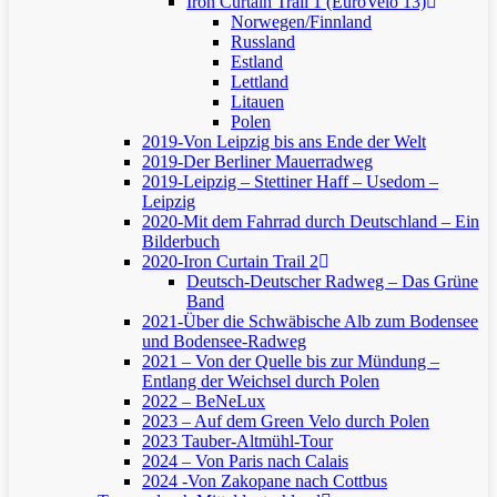
Iron Curtain Trail 1 (EuroVelo 13)
Norwegen/Finnland
Russland
Estland
Lettland
Litauen
Polen
2019-Von Leipzig bis ans Ende der Welt
2019-Der Berliner Mauerradweg
2019-Leipzig – Stettiner Haff – Usedom –
Leipzig
2020-Mit dem Fahrrad durch Deutschland – Ein
Bilderbuch
2020-Iron Curtain Trail 2
Deutsch-Deutscher Radweg – Das Grüne
Band
2021-Über die Schwäbische Alb zum Bodensee
und Bodensee-Radweg
2021 – Von der Quelle bis zur Mündung –
Entlang der Weichsel durch Polen
2022 – BeNeLux
2023 – Auf dem Green Velo durch Polen
2023 Tauber-Altmühl-Tour
2024 – Von Paris nach Calais
2024 -Von Zakopane nach Cottbus