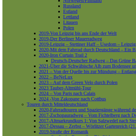
Norwegen/Finnland
Russland
Estland
Lettland
Litauen
Polen
2019-Von Leipzig bis ans Ende der Welt
2019-Der Berliner Mauerradweg
2019-Leipzig – Stettiner Haff – Usedom – Leipzig
2020-Mit dem Fahrrad durch Deutschland – Ein B
2020-Iron Curtain Trail 2
Deutsch-Deutscher Radweg – Das Grüne B
2021-Über die Schwäbische Alb zum Bodensee 
2021 – Von der Quelle bis zur Mündung – Entlang
2022 – BeNeLux
2023 – Auf dem Green Velo durch Polen
2023 Tauber-Altmühl-Tour
2024 – Von Paris nach Calais
2024 -Von Zakopane nach Cottbus
Touren durch Mitteldeutschland
2020-Fahrradtouren und Spaziergänge während d
2017-Zschopauradweg – Vom Fichtelberg nach Dö
2017-Altmarkrundkurs 1: Von Salzwedel nach Ste
2017-Dessau – Zerbst – Wörlitzer Gartenreich (21
2019-Straße der Romanik