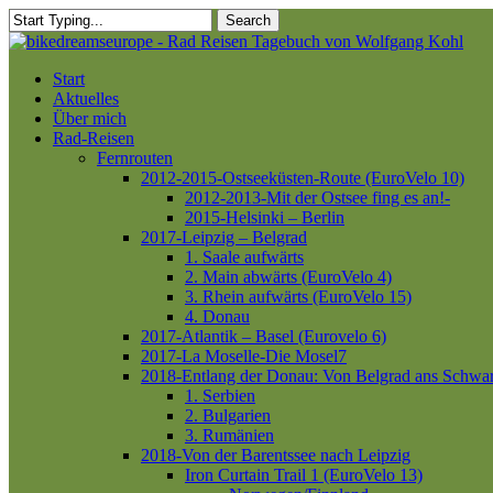
Skip
Search
to
Close
main
Search
content
Menu
Start
Aktuelles
Über mich
Rad-Reisen
Fernrouten
2012-2015-Ostseeküsten-Route (EuroVelo 10)
2012-2013-Mit der Ostsee fing es an!-
2015-Helsinki – Berlin
2017-Leipzig – Belgrad
1. Saale aufwärts
2. Main abwärts (EuroVelo 4)
3. Rhein aufwärts (EuroVelo 15)
4. Donau
2017-Atlantik – Basel (Eurovelo 6)
2017-La Moselle-Die Mosel7
2018-Entlang der Donau: Von Belgrad ans Schwa
1. Serbien
2. Bulgarien
3. Rumänien
2018-Von der Barentssee nach Leipzig
Iron Curtain Trail 1 (EuroVelo 13)