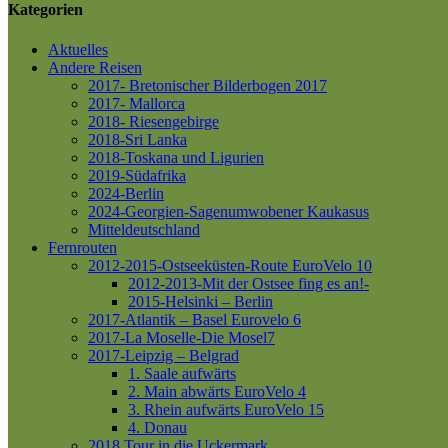
Kategorien
Aktuelles
Andere Reisen
2017- Bretonischer Bilderbogen 2017
2017- Mallorca
2018- Riesengebirge
2018-Sri Lanka
2018-Toskana und Ligurien
2019-Südafrika
2024-Berlin
2024-Georgien-Sagenumwobener Kaukasus
Mitteldeutschland
Fernrouten
2012-2015-Ostseeküsten-Route
EuroVelo 10
2012-2013-Mit der Ostsee fing es an!-
2015-Helsinki – Berlin
2017-Atlantik – Basel
Eurovelo 6
2017-La Moselle-Die Mosel7
2017-Leipzig – Belgrad
1. Saale aufwärts
2. Main abwärts
EuroVelo 4
3. Rhein aufwärts
EuroVelo 15
4. Donau
2018 Tour in die Uckermark