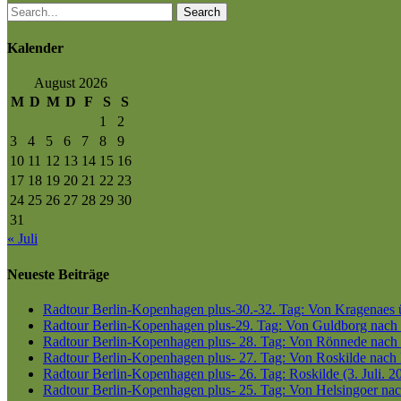
Search
Kalender
August 2026
M
D
M
D
F
S
S
1
2
3
4
5
6
7
8
9
10
11
12
13
14
15
16
17
18
19
20
21
22
23
24
25
26
27
28
29
30
31
« Juli
Neueste Beiträge
Radtour Berlin-Kopenhagen plus-30.-32. Tag: Von Kragenaes üb
Radtour Berlin-Kopenhagen plus-29. Tag: Von Guldborg nach K
Radtour Berlin-Kopenhagen plus- 28. Tag: Von Rönnede nach G
Radtour Berlin-Kopenhagen plus- 27. Tag: Von Roskilde nach 
Radtour Berlin-Kopenhagen plus- 26. Tag: Roskilde (3. Juli. 2
Radtour Berlin-Kopenhagen plus- 25. Tag: Von Helsingoer nach