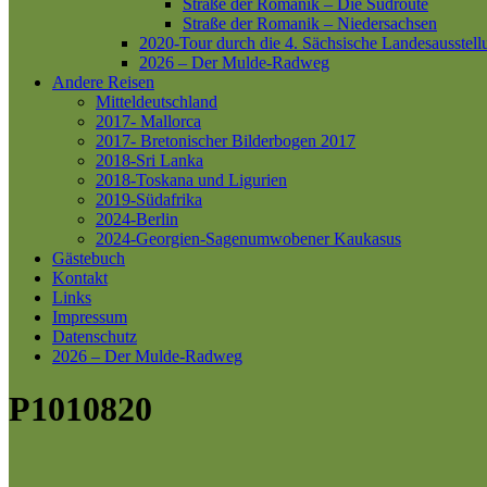
Straße der Romanik – Die Südroute
Straße der Romanik – Niedersachsen
2020-Tour durch die 4. Sächsische Landesausstell
2026 – Der Mulde-Radweg
Andere Reisen
Mitteldeutschland
2017- Mallorca
2017- Bretonischer Bilderbogen 2017
2018-Sri Lanka
2018-Toskana und Ligurien
2019-Südafrika
2024-Berlin
2024-Georgien-Sagenumwobener Kaukasus
Gästebuch
Kontakt
Links
Impressum
Datenschutz
2026 – Der Mulde-Radweg
P1010820