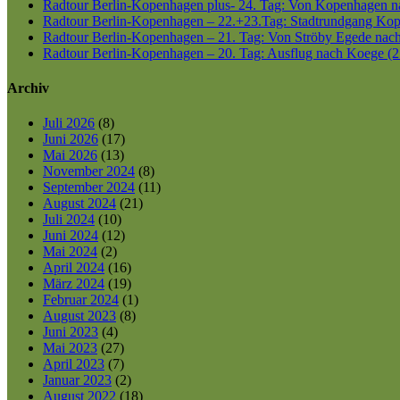
Radtour Berlin-Kopenhagen plus- 24. Tag: Von Kopenhagen nac
Radtour Berlin-Kopenhagen – 22.+23.Tag: Stadtrundgang Kop
Radtour Berlin-Kopenhagen – 21. Tag: Von Ströby Egede nac
Radtour Berlin-Kopenhagen – 20. Tag: Ausflug nach Koege (2
Archiv
Juli 2026
(8)
Juni 2026
(17)
Mai 2026
(13)
November 2024
(8)
September 2024
(11)
August 2024
(21)
Juli 2024
(10)
Juni 2024
(12)
Mai 2024
(2)
April 2024
(16)
März 2024
(19)
Februar 2024
(1)
August 2023
(8)
Juni 2023
(4)
Mai 2023
(27)
April 2023
(7)
Januar 2023
(2)
August 2022
(18)