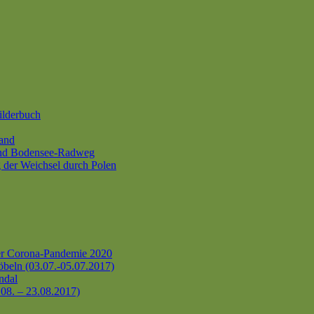
ilderbuch
and
und Bodensee-Radweg
 der Weichsel durch Polen
er Corona-Pandemie 2020
beln (03.07.-05.07.2017)
ndal
.08. – 23.08.2017)