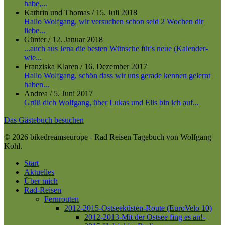
habe,...
Kathrin und Thomas
/
15. Juli 2018
Hallo Wolfgang, wir versuchen schon seid 2 Wochen dir
liebe...
Günter
/
12. Januar 2018
...auch aus Jena die besten Wünsche für's neue (Kalender-
wie...
Franziska Klaren
/
16. Dezember 2017
Hallo Wolfgang, schön dass wir uns gerade kennen gelernt
haben...
Andrea
/
5. Juni 2017
Grüß dich Wolfgang, über Lukas und Elis bin ich auf...
Das Gästebuch besuchen
© 2026 bikedreamseurope - Rad Reisen Tagebuch von Wolfgang
Kohl.
Close
Start
Menu
Aktuelles
Über mich
Rad-Reisen
Fernrouten
2012-2015-Ostseeküsten-Route (EuroVelo 10)
2012-2013-Mit der Ostsee fing es an!-