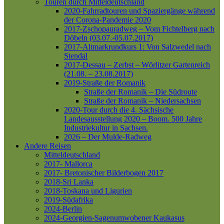
Touren durch Mitteldeutschland
2020-Fahrradtouren und Spaziergänge während
der Corona-Pandemie 2020
2017-Zschopauradweg – Vom Fichtelberg nach
Döbeln (03.07.-05.07.2017)
2017-Altmarkrundkurs 1: Von Salzwedel nach
Stendal
2017-Dessau – Zerbst – Wörlitzer Gartenreich
(21.08. – 23.08.2017)
2019-Straße der Romanik
Straße der Romanik – Die Südroute
Straße der Romanik – Niedersachsen
2020-Tour durch die 4. Sächsische
Landesausstellung 2020 – Boom. 500 Jahre
Industriekultur in Sachsen.
2026 – Der Mulde-Radweg
Andere Reisen
Mitteldeutschland
2017- Mallorca
2017- Bretonischer Bilderbogen 2017
2018-Sri Lanka
2018-Toskana und Ligurien
2019-Südafrika
2024-Berlin
2024-Georgien-Sagenumwobener Kaukasus