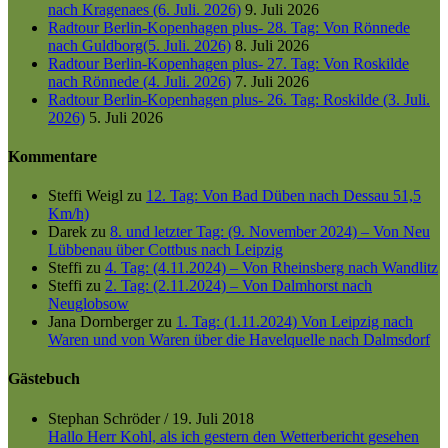
nach Kragenaes (6. Juli. 2026)
9. Juli 2026
Radtour Berlin-Kopenhagen plus- 28. Tag: Von Rönnede
nach Guldborg(5. Juli. 2026)
8. Juli 2026
Radtour Berlin-Kopenhagen plus- 27. Tag: Von Roskilde
nach Rönnede (4. Juli. 2026)
7. Juli 2026
Radtour Berlin-Kopenhagen plus- 26. Tag: Roskilde (3. Juli.
2026)
5. Juli 2026
Kommentare
Steffi Weigl
zu
12. Tag: Von Bad Düben nach Dessau 51,5
Km/h)
Darek
zu
8. und letzter Tag: (9. November 2024) – Von Neu
Lübbenau über Cottbus nach Leipzig
Steffi
zu
4. Tag: (4.11.2024) – Von Rheinsberg nach Wandlitz
Steffi
zu
2. Tag: (2.11.2024) – Von Dalmhorst nach
Neuglobsow
Jana Dornberger
zu
1. Tag: (1.11.2024) Von Leipzig nach
Waren und von Waren über die Havelquelle nach Dalmsdorf
Gästebuch
Stephan Schröder
/
19. Juli 2018
Hallo Herr Kohl, als ich gestern den Wetterbericht gesehen