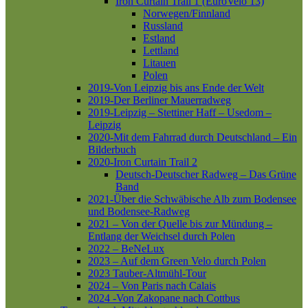
Iron Curtain Trail 1 (EuroVelo 13)
Norwegen/Finnland
Russland
Estland
Lettland
Litauen
Polen
2019-Von Leipzig bis ans Ende der Welt
2019-Der Berliner Mauerradweg
2019-Leipzig – Stettiner Haff – Usedom –
Leipzig
2020-Mit dem Fahrrad durch Deutschland – Ein
Bilderbuch
2020-Iron Curtain Trail 2
Deutsch-Deutscher Radweg – Das Grüne
Band
2021-Über die Schwäbische Alb zum Bodensee
und Bodensee-Radweg
2021 – Von der Quelle bis zur Mündung –
Entlang der Weichsel durch Polen
2022 – BeNeLux
2023 – Auf dem Green Velo durch Polen
2023 Tauber-Altmühl-Tour
2024 – Von Paris nach Calais
2024 -Von Zakopane nach Cottbus