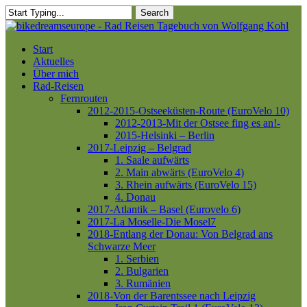
Skip
Search
to
Close
main
Search
content
Menu
Start
Aktuelles
Über mich
Rad-Reisen
Fernrouten
2012-2015-Ostseeküsten-Route (EuroVelo 10)
2012-2013-Mit der Ostsee fing es an!-
2015-Helsinki – Berlin
2017-Leipzig – Belgrad
1. Saale aufwärts
2. Main abwärts (EuroVelo 4)
3. Rhein aufwärts (EuroVelo 15)
4. Donau
2017-Atlantik – Basel (Eurovelo 6)
2017-La Moselle-Die Mosel7
2018-Entlang der Donau: Von Belgrad ans
Schwarze Meer
1. Serbien
2. Bulgarien
3. Rumänien
2018-Von der Barentssee nach Leipzig