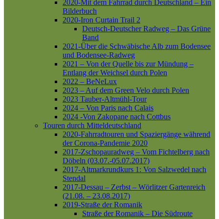
2020-Mit dem Fahrrad durch Deutschland – Ein
Bilderbuch
2020-Iron Curtain Trail 2
Deutsch-Deutscher Radweg – Das Grüne
Band
2021-Über die Schwäbische Alb zum Bodensee
und Bodensee-Radweg
2021 – Von der Quelle bis zur Mündung –
Entlang der Weichsel durch Polen
2022 – BeNeLux
2023 – Auf dem Green Velo durch Polen
2023 Tauber-Altmühl-Tour
2024 – Von Paris nach Calais
2024 -Von Zakopane nach Cottbus
Touren durch Mitteldeutschland
2020-Fahrradtouren und Spaziergänge während
der Corona-Pandemie 2020
2017-Zschopauradweg – Vom Fichtelberg nach
Döbeln (03.07.-05.07.2017)
2017-Altmarkrundkurs 1: Von Salzwedel nach
Stendal
2017-Dessau – Zerbst – Wörlitzer Gartenreich
(21.08. – 23.08.2017)
2019-Straße der Romanik
Straße der Romanik – Die Südroute