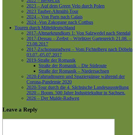
2022 – BeNeLux
2023 – Auf dem Green Velo durch Polen
2023 Tauber-Altmühl-Tour
2024 – Von Paris nach Calais
2024 -Von Zakopane nach Cottbus
Touren durch Mitteldeutschland
2017-Altmarkrundkurs 1: Von Salzwedel nach Stendal
2017-Dessau – Zerbst – Wörlitzer Gartenreich
21.08. –
23.08.2017
2017-Zschopauradweg – Vom Fichtelberg nach Döbeln
03.07.-05.07.2017
2019-Straße der Romanik
Straße der Romanik – Die Südroute
Straße der Romanik – Niedersachsen
2020-Fahrradtouren und Spaziergänge während der
Corona-Pandemie 2020
2020-Tour durch die 4. Sächsische Landesausstellung
2020 – Boom. 500 Jahre Industriekultur in Sachsen.
2026 – Der Mulde-Radweg
Leave a Reply