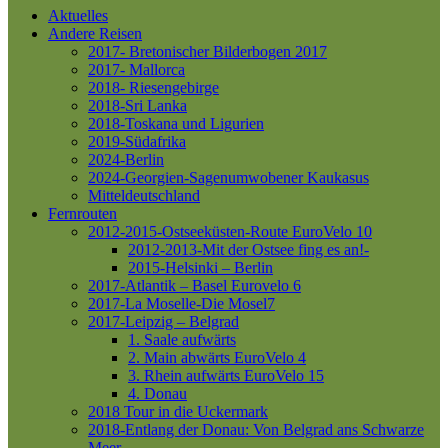
Aktuelles
Andere Reisen
2017- Bretonischer Bilderbogen 2017
2017- Mallorca
2018- Riesengebirge
2018-Sri Lanka
2018-Toskana und Ligurien
2019-Südafrika
2024-Berlin
2024-Georgien-Sagenumwobener Kaukasus
Mitteldeutschland
Fernrouten
2012-2015-Ostseeküsten-Route
EuroVelo 10
2012-2013-Mit der Ostsee fing es an!-
2015-Helsinki – Berlin
2017-Atlantik – Basel
Eurovelo 6
2017-La Moselle-Die Mosel7
2017-Leipzig – Belgrad
1. Saale aufwärts
2. Main abwärts
EuroVelo 4
3. Rhein aufwärts
EuroVelo 15
4. Donau
2018 Tour in die Uckermark
2018-Entlang der Donau: Von Belgrad ans Schwarze
Meer