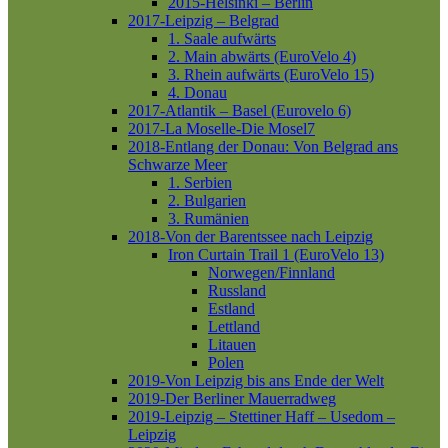
2015-Helsinki – Berlin
2017-Leipzig – Belgrad
1. Saale aufwärts
2. Main abwärts (EuroVelo 4)
3. Rhein aufwärts (EuroVelo 15)
4. Donau
2017-Atlantik – Basel (Eurovelo 6)
2017-La Moselle-Die Mosel7
2018-Entlang der Donau: Von Belgrad ans
Schwarze Meer
1. Serbien
2. Bulgarien
3. Rumänien
2018-Von der Barentssee nach Leipzig
Iron Curtain Trail 1 (EuroVelo 13)
Norwegen/Finnland
Russland
Estland
Lettland
Litauen
Polen
2019-Von Leipzig bis ans Ende der Welt
2019-Der Berliner Mauerradweg
2019-Leipzig – Stettiner Haff – Usedom –
Leipzig