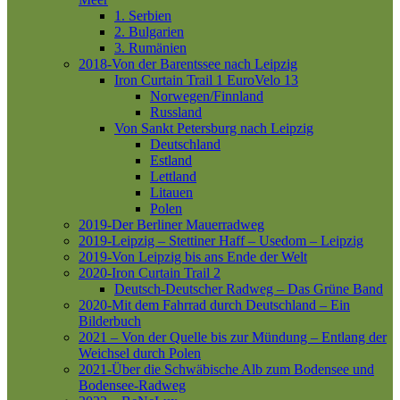
1. Serbien
2. Bulgarien
3. Rumänien
2018-Von der Barentssee nach Leipzig
Iron Curtain Trail 1
EuroVelo 13
Norwegen/Finnland
Russland
Von Sankt Petersburg nach Leipzig
Deutschland
Estland
Lettland
Litauen
Polen
2019-Der Berliner Mauerradweg
2019-Leipzig – Stettiner Haff – Usedom – Leipzig
2019-Von Leipzig bis ans Ende der Welt
2020-Iron Curtain Trail 2
Deutsch-Deutscher Radweg – Das Grüne Band
2020-Mit dem Fahrrad durch Deutschland – Ein
Bilderbuch
2021 – Von der Quelle bis zur Mündung – Entlang der
Weichsel durch Polen
2021-Über die Schwäbische Alb zum Bodensee und
Bodensee-Radweg