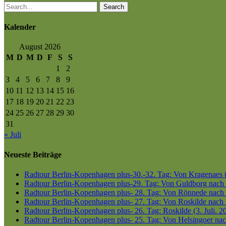
Search
Kalender
August 2026
M
D
M
D
F
S
S
1
2
3
4
5
6
7
8
9
10
11
12
13
14
15
16
17
18
19
20
21
22
23
24
25
26
27
28
29
30
31
« Juli
Neueste Beiträge
Radtour Berlin-Kopenhagen plus-30.-32. Tag: Von Kragenaes üb
Radtour Berlin-Kopenhagen plus-29. Tag: Von Guldborg nach K
Radtour Berlin-Kopenhagen plus- 28. Tag: Von Rönnede nach G
Radtour Berlin-Kopenhagen plus- 27. Tag: Von Roskilde nach 
Radtour Berlin-Kopenhagen plus- 26. Tag: Roskilde (3. Juli. 2
Radtour Berlin-Kopenhagen plus- 25. Tag: Von Helsingoer nach