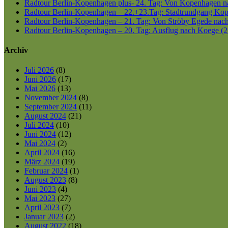
Radtour Berlin-Kopenhagen plus- 24. Tag: Von Kopenhagen nac
Radtour Berlin-Kopenhagen – 22.+23.Tag: Stadtrundgang Kop
Radtour Berlin-Kopenhagen – 21. Tag: Von Ströby Egede nac
Radtour Berlin-Kopenhagen – 20. Tag: Ausflug nach Koege (2
Archiv
Juli 2026
(8)
Juni 2026
(17)
Mai 2026
(13)
November 2024
(8)
September 2024
(11)
August 2024
(21)
Juli 2024
(10)
Juni 2024
(12)
Mai 2024
(2)
April 2024
(16)
März 2024
(19)
Februar 2024
(1)
August 2023
(8)
Juni 2023
(4)
Mai 2023
(27)
April 2023
(7)
Januar 2023
(2)
August 2022
(18)