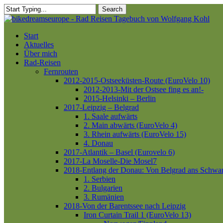
Skip
Search
to
Close
main
Search
content
Menu
Start
Aktuelles
Über mich
Rad-Reisen
Fernrouten
2012-2015-Ostseeküsten-Route (EuroVelo 10)
2012-2013-Mit der Ostsee fing es an!-
2015-Helsinki – Berlin
2017-Leipzig – Belgrad
1. Saale aufwärts
2. Main abwärts (EuroVelo 4)
3. Rhein aufwärts (EuroVelo 15)
4. Donau
2017-Atlantik – Basel (Eurovelo 6)
2017-La Moselle-Die Mosel7
2018-Entlang der Donau: Von Belgrad ans Schwa
1. Serbien
2. Bulgarien
3. Rumänien
2018-Von der Barentssee nach Leipzig
Iron Curtain Trail 1 (EuroVelo 13)