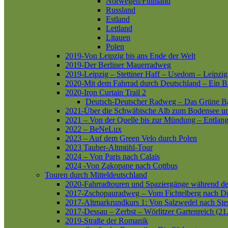
Norwegen/Finnland
Russland
Estland
Lettland
Litauen
Polen
2019-Von Leipzig bis ans Ende der Welt
2019-Der Berliner Mauerradweg
2019-Leipzig – Stettiner Haff – Usedom – Leipzig
2020-Mit dem Fahrrad durch Deutschland – Ein B
2020-Iron Curtain Trail 2
Deutsch-Deutscher Radweg – Das Grüne B
2021-Über die Schwäbische Alb zum Bodensee 
2021 – Von der Quelle bis zur Mündung – Entlang
2022 – BeNeLux
2023 – Auf dem Green Velo durch Polen
2023 Tauber-Altmühl-Tour
2024 – Von Paris nach Calais
2024 -Von Zakopane nach Cottbus
Touren durch Mitteldeutschland
2020-Fahrradtouren und Spaziergänge während d
2017-Zschopauradweg – Vom Fichtelberg nach Dö
2017-Altmarkrundkurs 1: Von Salzwedel nach Ste
2017-Dessau – Zerbst – Wörlitzer Gartenreich (21
2019-Straße der Romanik