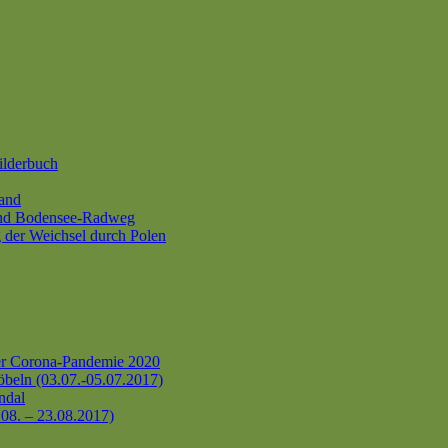
ilderbuch
and
und Bodensee-Radweg
 der Weichsel durch Polen
er Corona-Pandemie 2020
beln (03.07.-05.07.2017)
ndal
.08. – 23.08.2017)