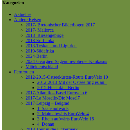
Kategorien
Aktuelles
Andere Reisen
2017- Bretonischer Bilderbogen 2017
2017- Mallorca
2018- Riesengebirge
2018-Sri Lanka
2018-Toskana und Ligurien
2019-Südafrika
2024-Berlin
2024-Georgien-Sagenumwobener Kaukasus
Mitteldeutschland
Fernrouten
2012-2015-Ostseeküsten-Route
EuroVelo 10
2012-2013-Mit der Ostsee fing es an!-
2015-Helsinki – Berlin
2017-Atlantik – Basel
Eurovelo 6
2017-La Moselle-Die Mosel7
2017-Leipzig – Belgrad
1. Saale aufwärts
2. Main abwärts
EuroVelo 4
3. Rhein aufwärts
EuroVelo 15
4. Donau
2018 Tour in die Uckermark