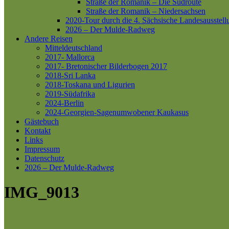
Straße der Romanik – Die Südroute
Straße der Romanik – Niedersachsen
2020-Tour durch die 4. Sächsische Landesausstell
2026 – Der Mulde-Radweg
Andere Reisen
Mitteldeutschland
2017- Mallorca
2017- Bretonischer Bilderbogen 2017
2018-Sri Lanka
2018-Toskana und Ligurien
2019-Südafrika
2024-Berlin
2024-Georgien-Sagenumwobener Kaukasus
Gästebuch
Kontakt
Links
Impressum
Datenschutz
2026 – Der Mulde-Radweg
IMG_9013