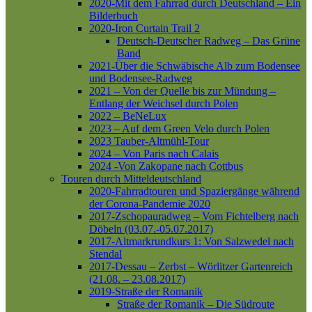
2020-Mit dem Fahrrad durch Deutschland – Ein
Bilderbuch
2020-Iron Curtain Trail 2
Deutsch-Deutscher Radweg – Das Grüne
Band
2021-Über die Schwäbische Alb zum Bodensee
und Bodensee-Radweg
2021 – Von der Quelle bis zur Mündung –
Entlang der Weichsel durch Polen
2022 – BeNeLux
2023 – Auf dem Green Velo durch Polen
2023 Tauber-Altmühl-Tour
2024 – Von Paris nach Calais
2024 -Von Zakopane nach Cottbus
Touren durch Mitteldeutschland
2020-Fahrradtouren und Spaziergänge während
der Corona-Pandemie 2020
2017-Zschopauradweg – Vom Fichtelberg nach
Döbeln (03.07.-05.07.2017)
2017-Altmarkrundkurs 1: Von Salzwedel nach
Stendal
2017-Dessau – Zerbst – Wörlitzer Gartenreich
(21.08. – 23.08.2017)
2019-Straße der Romanik
Straße der Romanik – Die Südroute