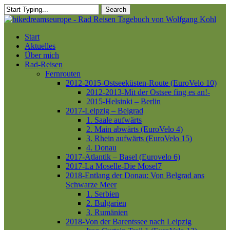
Skip
Search
to
Close
main
Search
content
Menu
Start
Aktuelles
Über mich
Rad-Reisen
Fernrouten
2012-2015-Ostseeküsten-Route (EuroVelo 10)
2012-2013-Mit der Ostsee fing es an!-
2015-Helsinki – Berlin
2017-Leipzig – Belgrad
1. Saale aufwärts
2. Main abwärts (EuroVelo 4)
3. Rhein aufwärts (EuroVelo 15)
4. Donau
2017-Atlantik – Basel (Eurovelo 6)
2017-La Moselle-Die Mosel7
2018-Entlang der Donau: Von Belgrad ans
Schwarze Meer
1. Serbien
2. Bulgarien
3. Rumänien
2018-Von der Barentssee nach Leipzig