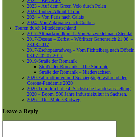
2022 – BeNeLux
2023 – Auf dem Green Velo durch Polen
2023 Tauber-Altmühl-Tour
2024 – Von Paris nach Calais
2024 -Von Zakopane nach Cottbus
Touren durch Mitteldeutschland
2017-Altmarkrundkurs 1: Von Salzwedel nach Stendal
2017-Dessau – Zerbst – Wörlitzer Gartenreich
21.08. –
23.08.2017
2017-Zschopauradweg – Vom Fichtelberg nach Döbeln
03.07.-05.07.2017
2019-Straße der Romanik
Straße der Romanik – Die Südroute
Straße der Romanik – Niedersachsen
2020-Fahrradtouren und Spaziergänge während der
Corona-Pandemie 2020
2020-Tour durch die 4. Sächsische Landesausstellung
2020 – Boom. 500 Jahre Industriekultur in Sachsen.
2026 – Der Mulde-Radweg
Leave a Reply