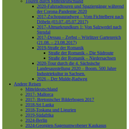
Touren durch Mitteldeutschland
2020-Fahrradtouren und Spaziergänge während
der Corona-Pandemie 2020
2017-Zschopauradweg – Vom Fichtelberg nach
Döbeln (03.07.-05.07.2017)
2017-Altmarkrundkurs 1: Von Salzwedel nach
Stendal
2017-Dessau – Zerbst – Wörlitzer Gartenreich
(21.08. – 23.08.2017)
2019-Straße der Romanik
Straße der Romanik – Die Südroute
Straße der Romanik – Niedersachsen
2020-Tour durch die 4. Sächsische
Landesausstellung 2020 – Boom. 500 Jahre
Industriekultur in Sachsen.
2026 – Der Mulde-Radweg
Andere Reisen
Mitteldeutschland
2017- Mallorca
2017- Bretonischer Bilderbogen 2017
2018-Sri Lanka
2018-Toskana und Ligurien
2019-Südafrika
2024-Berlin
2024-Georgien-Sagenumwobener Kaukasus