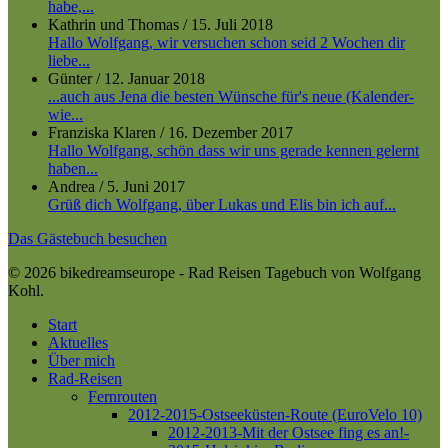
habe,...
Kathrin und Thomas
/
15. Juli 2018
Hallo Wolfgang, wir versuchen schon seid 2 Wochen dir
liebe...
Günter
/
12. Januar 2018
...auch aus Jena die besten Wünsche für's neue (Kalender-
wie...
Franziska Klaren
/
16. Dezember 2017
Hallo Wolfgang, schön dass wir uns gerade kennen gelernt
haben...
Andrea
/
5. Juni 2017
Grüß dich Wolfgang, über Lukas und Elis bin ich auf...
Das Gästebuch besuchen
© 2026 bikedreamseurope - Rad Reisen Tagebuch von Wolfgang
Kohl.
Close
Start
Menu
Aktuelles
Über mich
Rad-Reisen
Fernrouten
2012-2015-Ostseeküsten-Route (EuroVelo 10)
2012-2013-Mit der Ostsee fing es an!-