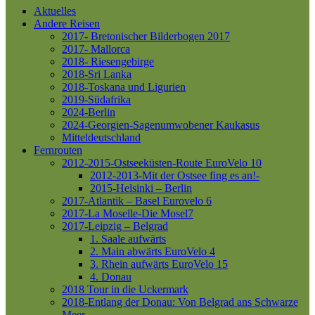
Aktuelles
Andere Reisen
2017- Bretonischer Bilderbogen 2017
2017- Mallorca
2018- Riesengebirge
2018-Sri Lanka
2018-Toskana und Ligurien
2019-Südafrika
2024-Berlin
2024-Georgien-Sagenumwobener Kaukasus
Mitteldeutschland
Fernrouten
2012-2015-Ostseeküsten-Route
EuroVelo 10
2012-2013-Mit der Ostsee fing es an!-
2015-Helsinki – Berlin
2017-Atlantik – Basel
Eurovelo 6
2017-La Moselle-Die Mosel7
2017-Leipzig – Belgrad
1. Saale aufwärts
2. Main abwärts
EuroVelo 4
3. Rhein aufwärts
EuroVelo 15
4. Donau
2018 Tour in die Uckermark
2018-Entlang der Donau: Von Belgrad ans Schwarze
Meer