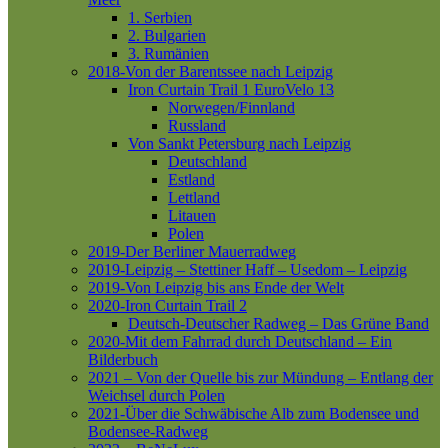
1. Serbien
2. Bulgarien
3. Rumänien
2018-Von der Barentssee nach Leipzig
Iron Curtain Trail 1
EuroVelo 13
Norwegen/Finnland
Russland
Von Sankt Petersburg nach Leipzig
Deutschland
Estland
Lettland
Litauen
Polen
2019-Der Berliner Mauerradweg
2019-Leipzig – Stettiner Haff – Usedom – Leipzig
2019-Von Leipzig bis ans Ende der Welt
2020-Iron Curtain Trail 2
Deutsch-Deutscher Radweg – Das Grüne Band
2020-Mit dem Fahrrad durch Deutschland – Ein
Bilderbuch
2021 – Von der Quelle bis zur Mündung – Entlang der
Weichsel durch Polen
2021-Über die Schwäbische Alb zum Bodensee und
Bodensee-Radweg