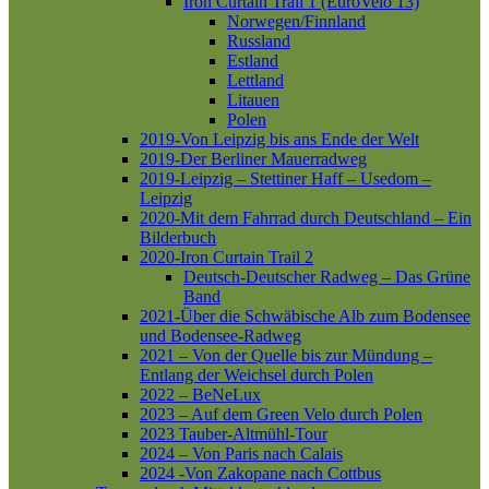
Iron Curtain Trail 1 (EuroVelo 13)
Norwegen/Finnland
Russland
Estland
Lettland
Litauen
Polen
2019-Von Leipzig bis ans Ende der Welt
2019-Der Berliner Mauerradweg
2019-Leipzig – Stettiner Haff – Usedom –
Leipzig
2020-Mit dem Fahrrad durch Deutschland – Ein
Bilderbuch
2020-Iron Curtain Trail 2
Deutsch-Deutscher Radweg – Das Grüne
Band
2021-Über die Schwäbische Alb zum Bodensee
und Bodensee-Radweg
2021 – Von der Quelle bis zur Mündung –
Entlang der Weichsel durch Polen
2022 – BeNeLux
2023 – Auf dem Green Velo durch Polen
2023 Tauber-Altmühl-Tour
2024 – Von Paris nach Calais
2024 -Von Zakopane nach Cottbus