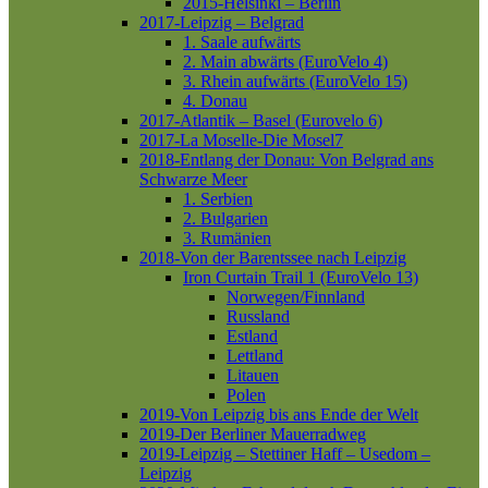
2015-Helsinki – Berlin
2017-Leipzig – Belgrad
1. Saale aufwärts
2. Main abwärts (EuroVelo 4)
3. Rhein aufwärts (EuroVelo 15)
4. Donau
2017-Atlantik – Basel (Eurovelo 6)
2017-La Moselle-Die Mosel7
2018-Entlang der Donau: Von Belgrad ans
Schwarze Meer
1. Serbien
2. Bulgarien
3. Rumänien
2018-Von der Barentssee nach Leipzig
Iron Curtain Trail 1 (EuroVelo 13)
Norwegen/Finnland
Russland
Estland
Lettland
Litauen
Polen
2019-Von Leipzig bis ans Ende der Welt
2019-Der Berliner Mauerradweg
2019-Leipzig – Stettiner Haff – Usedom –
Leipzig