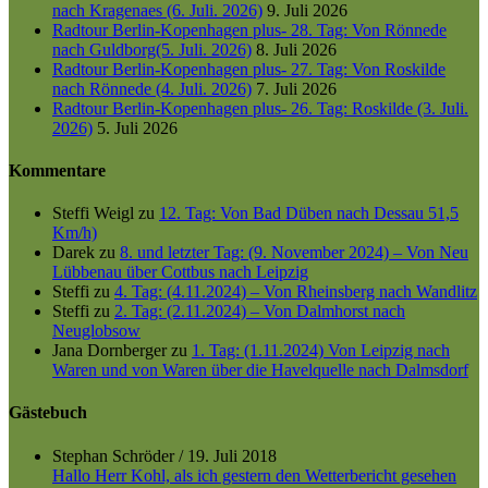
nach Kragenaes (6. Juli. 2026)
9. Juli 2026
Radtour Berlin-Kopenhagen plus- 28. Tag: Von Rönnede
nach Guldborg(5. Juli. 2026)
8. Juli 2026
Radtour Berlin-Kopenhagen plus- 27. Tag: Von Roskilde
nach Rönnede (4. Juli. 2026)
7. Juli 2026
Radtour Berlin-Kopenhagen plus- 26. Tag: Roskilde (3. Juli.
2026)
5. Juli 2026
Kommentare
Steffi Weigl
zu
12. Tag: Von Bad Düben nach Dessau 51,5
Km/h)
Darek
zu
8. und letzter Tag: (9. November 2024) – Von Neu
Lübbenau über Cottbus nach Leipzig
Steffi
zu
4. Tag: (4.11.2024) – Von Rheinsberg nach Wandlitz
Steffi
zu
2. Tag: (2.11.2024) – Von Dalmhorst nach
Neuglobsow
Jana Dornberger
zu
1. Tag: (1.11.2024) Von Leipzig nach
Waren und von Waren über die Havelquelle nach Dalmsdorf
Gästebuch
Stephan Schröder
/
19. Juli 2018
Hallo Herr Kohl, als ich gestern den Wetterbericht gesehen