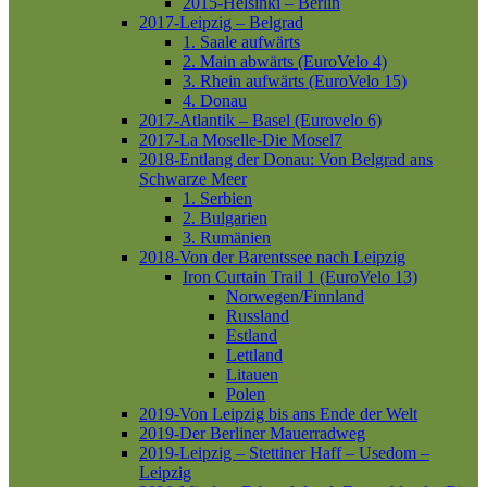
2015-Helsinki – Berlin
2017-Leipzig – Belgrad
1. Saale aufwärts
2. Main abwärts (EuroVelo 4)
3. Rhein aufwärts (EuroVelo 15)
4. Donau
2017-Atlantik – Basel (Eurovelo 6)
2017-La Moselle-Die Mosel7
2018-Entlang der Donau: Von Belgrad ans
Schwarze Meer
1. Serbien
2. Bulgarien
3. Rumänien
2018-Von der Barentssee nach Leipzig
Iron Curtain Trail 1 (EuroVelo 13)
Norwegen/Finnland
Russland
Estland
Lettland
Litauen
Polen
2019-Von Leipzig bis ans Ende der Welt
2019-Der Berliner Mauerradweg
2019-Leipzig – Stettiner Haff – Usedom –
Leipzig