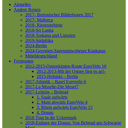
Aktuelles
Andere Reisen
2017- Bretonischer Bilderbogen 2017
2017- Mallorca
2018- Riesengebirge
2018-Sri Lanka
2018-Toskana und Ligurien
2019-Südafrika
2024-Berlin
2024-Georgien-Sagenumwobener Kaukasus
Mitteldeutschland
Fernrouten
2012-2015-Ostseeküsten-Route
EuroVelo 10
2012-2013-Mit der Ostsee fing es an!-
2015-Helsinki – Berlin
2017-Atlantik – Basel
Eurovelo 6
2017-La Moselle-Die Mosel7
2017-Leipzig – Belgrad
1. Saale aufwärts
2. Main abwärts
EuroVelo 4
3. Rhein aufwärts
EuroVelo 15
4. Donau
2018 Tour in die Uckermark
2018-Entlang der Donau: Von Belgrad ans Schwarze
Meer