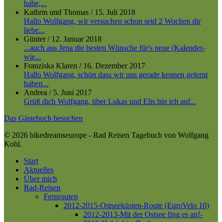
habe,...
Kathrin und Thomas
/
15. Juli 2018
Hallo Wolfgang, wir versuchen schon seid 2 Wochen dir
liebe...
Günter
/
12. Januar 2018
...auch aus Jena die besten Wünsche für's neue (Kalender-
wie...
Franziska Klaren
/
16. Dezember 2017
Hallo Wolfgang, schön dass wir uns gerade kennen gelernt
haben...
Andrea
/
5. Juni 2017
Grüß dich Wolfgang, über Lukas und Elis bin ich auf...
Das Gästebuch besuchen
© 2026 bikedreamseurope - Rad Reisen Tagebuch von Wolfgang
Kohl.
Close
Start
Menu
Aktuelles
Über mich
Rad-Reisen
Fernrouten
2012-2015-Ostseeküsten-Route (EuroVelo 10)
2012-2013-Mit der Ostsee fing es an!-