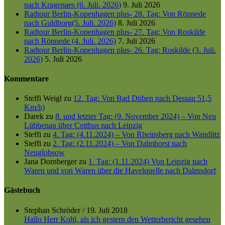
nach Kragenaes (6. Juli. 2026)
9. Juli 2026
Radtour Berlin-Kopenhagen plus- 28. Tag: Von Rönnede
nach Guldborg(5. Juli. 2026)
8. Juli 2026
Radtour Berlin-Kopenhagen plus- 27. Tag: Von Roskilde
nach Rönnede (4. Juli. 2026)
7. Juli 2026
Radtour Berlin-Kopenhagen plus- 26. Tag: Roskilde (3. Juli.
2026)
5. Juli 2026
Kommentare
Steffi Weigl
zu
12. Tag: Von Bad Düben nach Dessau 51,5
Km/h)
Darek
zu
8. und letzter Tag: (9. November 2024) – Von Neu
Lübbenau über Cottbus nach Leipzig
Steffi
zu
4. Tag: (4.11.2024) – Von Rheinsberg nach Wandlitz
Steffi
zu
2. Tag: (2.11.2024) – Von Dalmhorst nach
Neuglobsow
Jana Dornberger
zu
1. Tag: (1.11.2024) Von Leipzig nach
Waren und von Waren über die Havelquelle nach Dalmsdorf
Gästebuch
Stephan Schröder
/
19. Juli 2018
Hallo Herr Kohl, als ich gestern den Wetterbericht gesehen