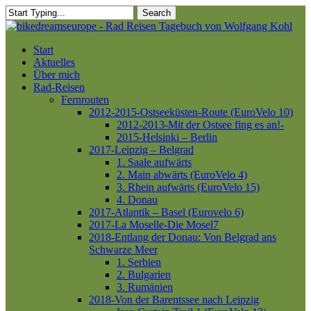
Skip
Search
to
Close
main
Search
content
Menu
Start
Aktuelles
Über mich
Rad-Reisen
Fernrouten
2012-2015-Ostseeküsten-Route (EuroVelo 10)
2012-2013-Mit der Ostsee fing es an!-
2015-Helsinki – Berlin
2017-Leipzig – Belgrad
1. Saale aufwärts
2. Main abwärts (EuroVelo 4)
3. Rhein aufwärts (EuroVelo 15)
4. Donau
2017-Atlantik – Basel (Eurovelo 6)
2017-La Moselle-Die Mosel7
2018-Entlang der Donau: Von Belgrad ans
Schwarze Meer
1. Serbien
2. Bulgarien
3. Rumänien
2018-Von der Barentssee nach Leipzig