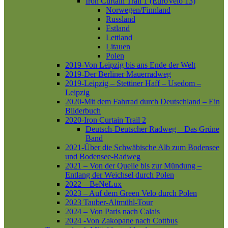
Iron Curtain Trail 1 (EuroVelo 13)
Norwegen/Finnland
Russland
Estland
Lettland
Litauen
Polen
2019-Von Leipzig bis ans Ende der Welt
2019-Der Berliner Mauerradweg
2019-Leipzig – Stettiner Haff – Usedom –
Leipzig
2020-Mit dem Fahrrad durch Deutschland – Ein
Bilderbuch
2020-Iron Curtain Trail 2
Deutsch-Deutscher Radweg – Das Grüne
Band
2021-Über die Schwäbische Alb zum Bodensee
und Bodensee-Radweg
2021 – Von der Quelle bis zur Mündung –
Entlang der Weichsel durch Polen
2022 – BeNeLux
2023 – Auf dem Green Velo durch Polen
2023 Tauber-Altmühl-Tour
2024 – Von Paris nach Calais
2024 -Von Zakopane nach Cottbus