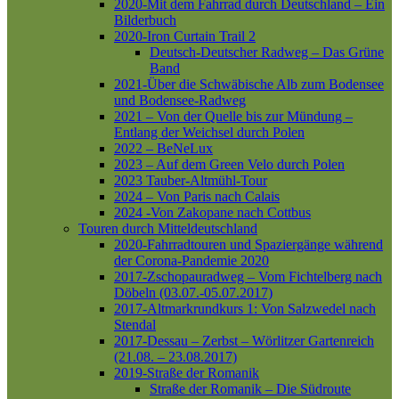
2020-Mit dem Fahrrad durch Deutschland – Ein
Bilderbuch
2020-Iron Curtain Trail 2
Deutsch-Deutscher Radweg – Das Grüne
Band
2021-Über die Schwäbische Alb zum Bodensee
und Bodensee-Radweg
2021 – Von der Quelle bis zur Mündung –
Entlang der Weichsel durch Polen
2022 – BeNeLux
2023 – Auf dem Green Velo durch Polen
2023 Tauber-Altmühl-Tour
2024 – Von Paris nach Calais
2024 -Von Zakopane nach Cottbus
Touren durch Mitteldeutschland
2020-Fahrradtouren und Spaziergänge während
der Corona-Pandemie 2020
2017-Zschopauradweg – Vom Fichtelberg nach
Döbeln (03.07.-05.07.2017)
2017-Altmarkrundkurs 1: Von Salzwedel nach
Stendal
2017-Dessau – Zerbst – Wörlitzer Gartenreich
(21.08. – 23.08.2017)
2019-Straße der Romanik
Straße der Romanik – Die Südroute