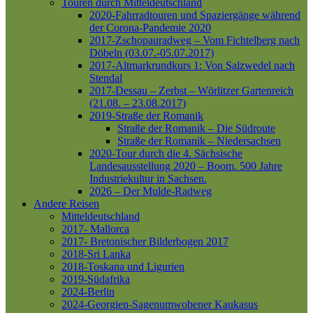
Touren durch Mitteldeutschland
2020-Fahrradtouren und Spaziergänge während
der Corona-Pandemie 2020
2017-Zschopauradweg – Vom Fichtelberg nach
Döbeln (03.07.-05.07.2017)
2017-Altmarkrundkurs 1: Von Salzwedel nach
Stendal
2017-Dessau – Zerbst – Wörlitzer Gartenreich
(21.08. – 23.08.2017)
2019-Straße der Romanik
Straße der Romanik – Die Südroute
Straße der Romanik – Niedersachsen
2020-Tour durch die 4. Sächsische
Landesausstellung 2020 – Boom. 500 Jahre
Industriekultur in Sachsen.
2026 – Der Mulde-Radweg
Andere Reisen
Mitteldeutschland
2017- Mallorca
2017- Bretonischer Bilderbogen 2017
2018-Sri Lanka
2018-Toskana und Ligurien
2019-Südafrika
2024-Berlin
2024-Georgien-Sagenumwobener Kaukasus