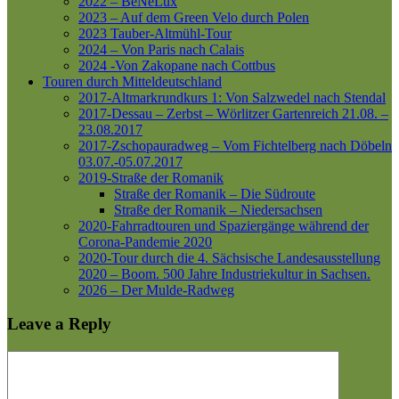
2022 – BeNeLux
2023 – Auf dem Green Velo durch Polen
2023 Tauber-Altmühl-Tour
2024 – Von Paris nach Calais
2024 -Von Zakopane nach Cottbus
Touren durch Mitteldeutschland
2017-Altmarkrundkurs 1: Von Salzwedel nach Stendal
2017-Dessau – Zerbst – Wörlitzer Gartenreich
21.08. –
23.08.2017
2017-Zschopauradweg – Vom Fichtelberg nach Döbeln
03.07.-05.07.2017
2019-Straße der Romanik
Straße der Romanik – Die Südroute
Straße der Romanik – Niedersachsen
2020-Fahrradtouren und Spaziergänge während der
Corona-Pandemie 2020
2020-Tour durch die 4. Sächsische Landesausstellung
2020 – Boom. 500 Jahre Industriekultur in Sachsen.
2026 – Der Mulde-Radweg
Leave a Reply