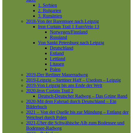
1. Serbien
2. Bulgarien
3. Rumänien
2018-Von der Barentssee nach Leipzig
Iron Curtain Trail 1
EuroVelo 13
Norwegen/Finnland
Russland
Von Sankt Petersburg nach Leipzig
Deutschland
Estland
Lettland
Litauen
Polen
2019-Der Berliner Mauerradweg
2019-Leipzig – Stettiner Haff – Usedom – Leipzig
2019-Von Leipzig bis ans Ende der Welt
2020-Iron Curtain Trail 2
Deutsch-Deutscher Radweg – Das Grüne Band
2020-Mit dem Fahrrad durch Deutschland – Ein
Bilderbuch
2021 – Von der Quelle bis zur Mündung – Entlang der
Weichsel durch Polen
2021-Über die Schwäbische Alb zum Bodensee und
Bodensee-Radweg