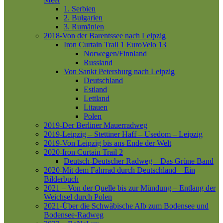
1. Serbien
2. Bulgarien
3. Rumänien
2018-Von der Barentssee nach Leipzig
Iron Curtain Trail 1
EuroVelo 13
Norwegen/Finnland
Russland
Von Sankt Petersburg nach Leipzig
Deutschland
Estland
Lettland
Litauen
Polen
2019-Der Berliner Mauerradweg
2019-Leipzig – Stettiner Haff – Usedom – Leipzig
2019-Von Leipzig bis ans Ende der Welt
2020-Iron Curtain Trail 2
Deutsch-Deutscher Radweg – Das Grüne Band
2020-Mit dem Fahrrad durch Deutschland – Ein
Bilderbuch
2021 – Von der Quelle bis zur Mündung – Entlang der
Weichsel durch Polen
2021-Über die Schwäbische Alb zum Bodensee und
Bodensee-Radweg