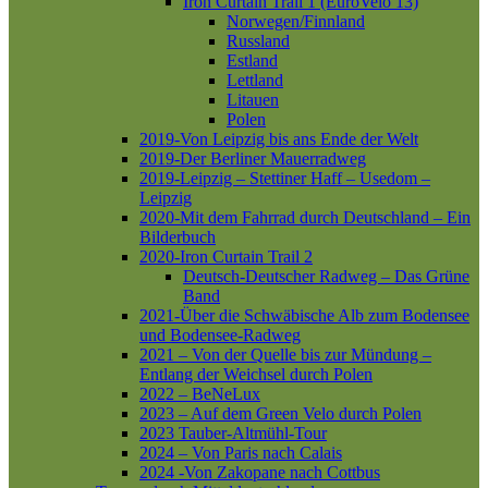
Iron Curtain Trail 1 (EuroVelo 13)
Norwegen/Finnland
Russland
Estland
Lettland
Litauen
Polen
2019-Von Leipzig bis ans Ende der Welt
2019-Der Berliner Mauerradweg
2019-Leipzig – Stettiner Haff – Usedom –
Leipzig
2020-Mit dem Fahrrad durch Deutschland – Ein
Bilderbuch
2020-Iron Curtain Trail 2
Deutsch-Deutscher Radweg – Das Grüne
Band
2021-Über die Schwäbische Alb zum Bodensee
und Bodensee-Radweg
2021 – Von der Quelle bis zur Mündung –
Entlang der Weichsel durch Polen
2022 – BeNeLux
2023 – Auf dem Green Velo durch Polen
2023 Tauber-Altmühl-Tour
2024 – Von Paris nach Calais
2024 -Von Zakopane nach Cottbus