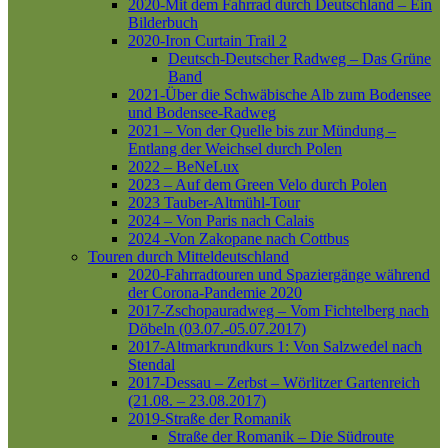
2020-Mit dem Fahrrad durch Deutschland – Ein
Bilderbuch
2020-Iron Curtain Trail 2
Deutsch-Deutscher Radweg – Das Grüne
Band
2021-Über die Schwäbische Alb zum Bodensee
und Bodensee-Radweg
2021 – Von der Quelle bis zur Mündung –
Entlang der Weichsel durch Polen
2022 – BeNeLux
2023 – Auf dem Green Velo durch Polen
2023 Tauber-Altmühl-Tour
2024 – Von Paris nach Calais
2024 -Von Zakopane nach Cottbus
Touren durch Mitteldeutschland
2020-Fahrradtouren und Spaziergänge während
der Corona-Pandemie 2020
2017-Zschopauradweg – Vom Fichtelberg nach
Döbeln (03.07.-05.07.2017)
2017-Altmarkrundkurs 1: Von Salzwedel nach
Stendal
2017-Dessau – Zerbst – Wörlitzer Gartenreich
(21.08. – 23.08.2017)
2019-Straße der Romanik
Straße der Romanik – Die Südroute