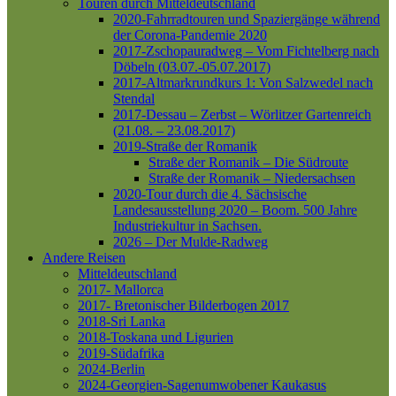
Touren durch Mitteldeutschland
2020-Fahrradtouren und Spaziergänge während
der Corona-Pandemie 2020
2017-Zschopauradweg – Vom Fichtelberg nach
Döbeln (03.07.-05.07.2017)
2017-Altmarkrundkurs 1: Von Salzwedel nach
Stendal
2017-Dessau – Zerbst – Wörlitzer Gartenreich
(21.08. – 23.08.2017)
2019-Straße der Romanik
Straße der Romanik – Die Südroute
Straße der Romanik – Niedersachsen
2020-Tour durch die 4. Sächsische
Landesausstellung 2020 – Boom. 500 Jahre
Industriekultur in Sachsen.
2026 – Der Mulde-Radweg
Andere Reisen
Mitteldeutschland
2017- Mallorca
2017- Bretonischer Bilderbogen 2017
2018-Sri Lanka
2018-Toskana und Ligurien
2019-Südafrika
2024-Berlin
2024-Georgien-Sagenumwobener Kaukasus