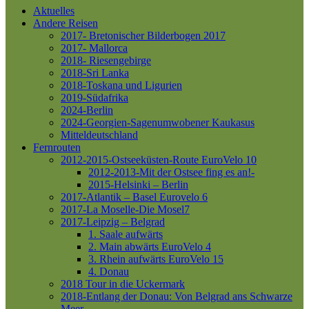
Aktuelles
Andere Reisen
2017- Bretonischer Bilderbogen 2017
2017- Mallorca
2018- Riesengebirge
2018-Sri Lanka
2018-Toskana und Ligurien
2019-Südafrika
2024-Berlin
2024-Georgien-Sagenumwobener Kaukasus
Mitteldeutschland
Fernrouten
2012-2015-Ostseeküsten-Route
EuroVelo 10
2012-2013-Mit der Ostsee fing es an!-
2015-Helsinki – Berlin
2017-Atlantik – Basel
Eurovelo 6
2017-La Moselle-Die Mosel7
2017-Leipzig – Belgrad
1. Saale aufwärts
2. Main abwärts
EuroVelo 4
3. Rhein aufwärts
EuroVelo 15
4. Donau
2018 Tour in die Uckermark
2018-Entlang der Donau: Von Belgrad ans Schwarze
Meer