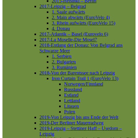
2015-Helsinki – Berlin
2017-Leipzig – Belgrad
1. Saale aufwärts
2. Main abwärts (EuroVelo 4)
3. Rhein aufwärts (EuroVelo 15)
4. Donau
2017-Atlantik – Basel (Eurovelo 6)
2017-La Moselle-Die Mosel7
2018-Entlang der Donau: Von Belgrad ans
Schwarze Meer
1. Serbien
2. Bulgarien
3. Rumänien
2018-Von der Barentssee nach Leipzig
Iron Curtain Trail 1 (EuroVelo 13)
Norwegen/Finnland
Russland
Estland
Lettland
Litauen
Polen
2019-Von Leipzig bis ans Ende der Welt
2019-Der Berliner Mauerradweg
2019-Leipzig – Stettiner Haff – Usedom –
Leipzig