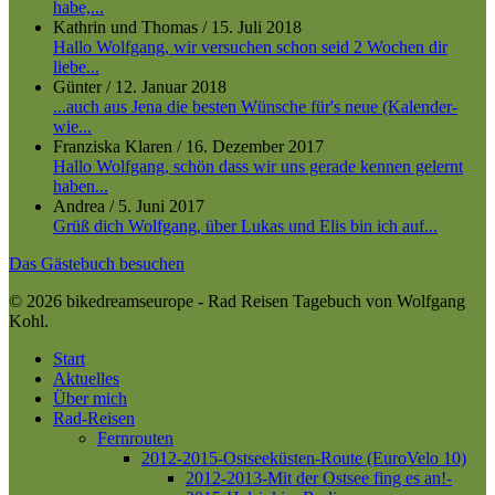
habe,...
Kathrin und Thomas
/
15. Juli 2018
Hallo Wolfgang, wir versuchen schon seid 2 Wochen dir
liebe...
Günter
/
12. Januar 2018
...auch aus Jena die besten Wünsche für's neue (Kalender-
wie...
Franziska Klaren
/
16. Dezember 2017
Hallo Wolfgang, schön dass wir uns gerade kennen gelernt
haben...
Andrea
/
5. Juni 2017
Grüß dich Wolfgang, über Lukas und Elis bin ich auf...
Das Gästebuch besuchen
© 2026 bikedreamseurope - Rad Reisen Tagebuch von Wolfgang
Kohl.
Close
Start
Menu
Aktuelles
Über mich
Rad-Reisen
Fernrouten
2012-2015-Ostseeküsten-Route (EuroVelo 10)
2012-2013-Mit der Ostsee fing es an!-