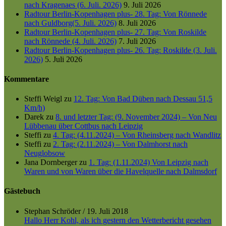
nach Kragenaes (6. Juli. 2026)
9. Juli 2026
Radtour Berlin-Kopenhagen plus- 28. Tag: Von Rönnede
nach Guldborg(5. Juli. 2026)
8. Juli 2026
Radtour Berlin-Kopenhagen plus- 27. Tag: Von Roskilde
nach Rönnede (4. Juli. 2026)
7. Juli 2026
Radtour Berlin-Kopenhagen plus- 26. Tag: Roskilde (3. Juli.
2026)
5. Juli 2026
Kommentare
Steffi Weigl
zu
12. Tag: Von Bad Düben nach Dessau 51,5
Km/h)
Darek
zu
8. und letzter Tag: (9. November 2024) – Von Neu
Lübbenau über Cottbus nach Leipzig
Steffi
zu
4. Tag: (4.11.2024) – Von Rheinsberg nach Wandlitz
Steffi
zu
2. Tag: (2.11.2024) – Von Dalmhorst nach
Neuglobsow
Jana Dornberger
zu
1. Tag: (1.11.2024) Von Leipzig nach
Waren und von Waren über die Havelquelle nach Dalmsdorf
Gästebuch
Stephan Schröder
/
19. Juli 2018
Hallo Herr Kohl, als ich gestern den Wetterbericht gesehen