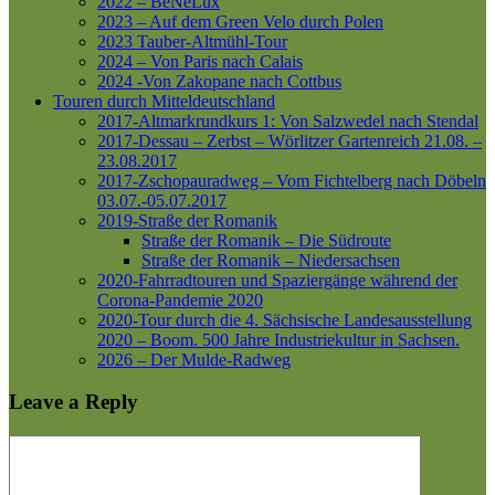
2022 – BeNeLux
2023 – Auf dem Green Velo durch Polen
2023 Tauber-Altmühl-Tour
2024 – Von Paris nach Calais
2024 -Von Zakopane nach Cottbus
Touren durch Mitteldeutschland
2017-Altmarkrundkurs 1: Von Salzwedel nach Stendal
2017-Dessau – Zerbst – Wörlitzer Gartenreich
21.08. –
23.08.2017
2017-Zschopauradweg – Vom Fichtelberg nach Döbeln
03.07.-05.07.2017
2019-Straße der Romanik
Straße der Romanik – Die Südroute
Straße der Romanik – Niedersachsen
2020-Fahrradtouren und Spaziergänge während der
Corona-Pandemie 2020
2020-Tour durch die 4. Sächsische Landesausstellung
2020 – Boom. 500 Jahre Industriekultur in Sachsen.
2026 – Der Mulde-Radweg
Leave a Reply