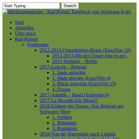
Skip
Search
to
Close
main
Search
content
Menu
Start
Aktuelles
Über mich
Rad-Reisen
Fernrouten
2012-2015-Ostseeküsten-Route (EuroVelo 10)
2012-2013-Mit der Ostsee fing es an!-
2015-Helsinki – Berlin
2017-Leipzig – Belgrad
1. Saale aufwärts
2. Main abwärts (EuroVelo 4)
3. Rhein aufwärts (EuroVelo 15)
4. Donau
2017-Atlantik – Basel (Eurovelo 6)
2017-La Moselle-Die Mosel7
2018-Entlang der Donau: Von Belgrad ans
Schwarze Meer
1. Serbien
2. Bulgarien
3. Rumänien
2018-Von der Barentssee nach Leipzig