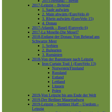
2015-Helsinki – Berlin
2017-Leipzig – Belgrad
1. Saale aufwärts
2. Main abwärts (EuroVelo 4)
3. Rhein aufwärts (EuroVelo 15)
4. Donau
2017-Atlantik – Basel (Eurovelo 6)
2017-La Moselle-Die Mosel7
2018-Entlang der Donau: Von Belgrad ans
Schwarze Meer
1. Serbien
2. Bulgarien
3. Rumänien
2018-Von der Barentssee nach Leipzig
Iron Curtain Trail 1 (EuroVelo 13)
Norwegen/Finnland
Russland
Estland
Lettland
Litauen
Polen
2019-Von Leipzig bis ans Ende der Welt
2019-Der Berliner Mauerradweg
2019-Leipzig – Stettiner Haff – Usedom –
Leipzig