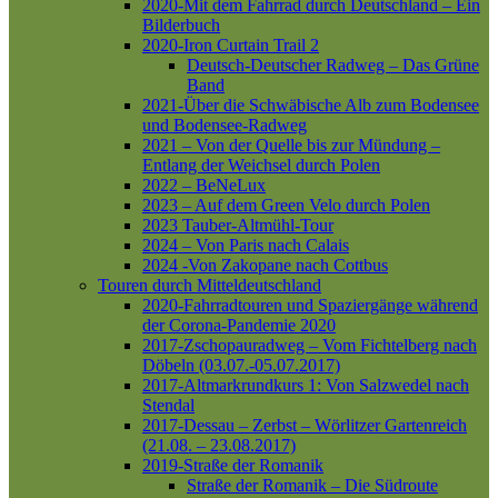
2020-Mit dem Fahrrad durch Deutschland – Ein
Bilderbuch
2020-Iron Curtain Trail 2
Deutsch-Deutscher Radweg – Das Grüne
Band
2021-Über die Schwäbische Alb zum Bodensee
und Bodensee-Radweg
2021 – Von der Quelle bis zur Mündung –
Entlang der Weichsel durch Polen
2022 – BeNeLux
2023 – Auf dem Green Velo durch Polen
2023 Tauber-Altmühl-Tour
2024 – Von Paris nach Calais
2024 -Von Zakopane nach Cottbus
Touren durch Mitteldeutschland
2020-Fahrradtouren und Spaziergänge während
der Corona-Pandemie 2020
2017-Zschopauradweg – Vom Fichtelberg nach
Döbeln (03.07.-05.07.2017)
2017-Altmarkrundkurs 1: Von Salzwedel nach
Stendal
2017-Dessau – Zerbst – Wörlitzer Gartenreich
(21.08. – 23.08.2017)
2019-Straße der Romanik
Straße der Romanik – Die Südroute