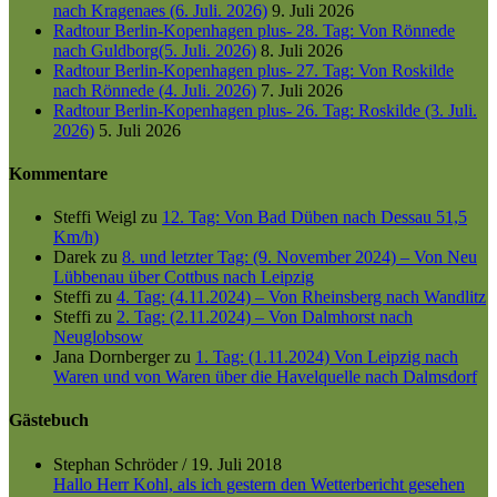
nach Kragenaes (6. Juli. 2026)
9. Juli 2026
Radtour Berlin-Kopenhagen plus- 28. Tag: Von Rönnede
nach Guldborg(5. Juli. 2026)
8. Juli 2026
Radtour Berlin-Kopenhagen plus- 27. Tag: Von Roskilde
nach Rönnede (4. Juli. 2026)
7. Juli 2026
Radtour Berlin-Kopenhagen plus- 26. Tag: Roskilde (3. Juli.
2026)
5. Juli 2026
Kommentare
Steffi Weigl
zu
12. Tag: Von Bad Düben nach Dessau 51,5
Km/h)
Darek
zu
8. und letzter Tag: (9. November 2024) – Von Neu
Lübbenau über Cottbus nach Leipzig
Steffi
zu
4. Tag: (4.11.2024) – Von Rheinsberg nach Wandlitz
Steffi
zu
2. Tag: (2.11.2024) – Von Dalmhorst nach
Neuglobsow
Jana Dornberger
zu
1. Tag: (1.11.2024) Von Leipzig nach
Waren und von Waren über die Havelquelle nach Dalmsdorf
Gästebuch
Stephan Schröder
/
19. Juli 2018
Hallo Herr Kohl, als ich gestern den Wetterbericht gesehen