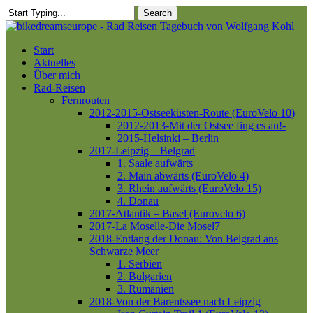
Skip
Search
to
Close
main
Search
content
Menu
Start
Aktuelles
Über mich
Rad-Reisen
Fernrouten
2012-2015-Ostseeküsten-Route (EuroVelo 10)
2012-2013-Mit der Ostsee fing es an!-
2015-Helsinki – Berlin
2017-Leipzig – Belgrad
1. Saale aufwärts
2. Main abwärts (EuroVelo 4)
3. Rhein aufwärts (EuroVelo 15)
4. Donau
2017-Atlantik – Basel (Eurovelo 6)
2017-La Moselle-Die Mosel7
2018-Entlang der Donau: Von Belgrad ans
Schwarze Meer
1. Serbien
2. Bulgarien
3. Rumänien
2018-Von der Barentssee nach Leipzig