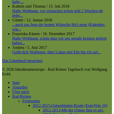
habe,...
Kathrin und Thomas
/
15. Juli 2018
Hallo Wolfgang, wir versuchen schon seid 2 Wochen dir
liebe...
Günter
/
12. Januar 2018
...auch aus Jena die besten Wünsche für's neue (Kalender-
wie...
Franziska Klaren
/
16. Dezember 2017
Hallo Wolfgang, schön dass wir uns gerade kennen gelernt
haben...
Andrea
/
5. Juni 2017
Grüß dich Wolfgang, über Lukas und Elis bin ich auf...
Das Gästebuch besuchen
© 2026 bikedreamseurope - Rad Reisen Tagebuch von Wolfgang
Kohl.
Close
Start
Menu
Aktuelles
Über mich
Rad-Reisen
Fernrouten
2012-2015-Ostseeküsten-Route (EuroVelo 10)
2012-2013-Mit der Ostsee fing es an!-