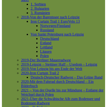
1. Serbien
2. Bulgarien
3. Rumänien
2018-Von der Barentssee nach Leipzig
Iron Curtain Trail 1
EuroVelo 13
Norwegen/Finnland
Russland
Von Sankt Petersburg nach Leipzig
Deutschland
Estland
Lettland
Litauen
Polen
2019-Der Berliner Mauerradweg
2019-Leipzig – Stettiner Haff – Usedom – Leipzig
2019-Von Leipzig bis ans Ende der Welt
2020-Iron Curtain Trail 2
Deutsch-Deutscher Radweg – Das Grüne Band
2020-Mit dem Fahrrad durch Deutschland – Ein
Bilderbuch
2021 – Von der Quelle bis zur Mündung – Entlang der
Weichsel durch Polen
2021-Über die Schwäbische Alb zum Bodensee und
Bodensee-Radweg