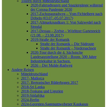
Touren durch Mitteldeutschland
2020-Fahrradtouren und Spaziergänge während
der Corona-Pandemie 2020
2017-Zschopauradweg – Vom Fichtelberg nach
Döbeln (03.07.-05.07.2017)
2017-Altmarkrundkurs 1: Von Salzwedel nach
Stendal
2017-Dessau – Zerbst – Wörlitzer Gartenreich
(21.08. – 23.08.2017)
2019-Straße der Romanik
Straße der Romanik – Die Südroute
Straße der Romanik – Niedersachsen
2020-Tour durch die 4. Sächsische
Landesausstellung 2020 – Boom. 500 Jahre
Industriekultur in Sachsen.
2026 – Der Mulde-Radweg
Andere Reisen
Mitteldeutschland
2017- Mallorca
2017- Bretonischer Bilderbogen 2017
2018-Sri Lanka
2018-Toskana und Ligurien
2019-Südafrika
2024-Berlin
2024-Georgien-Sagenumwobener Kaukasus