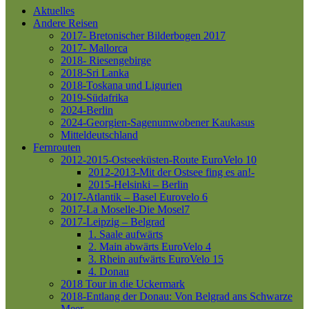
Aktuelles
Andere Reisen
2017- Bretonischer Bilderbogen 2017
2017- Mallorca
2018- Riesengebirge
2018-Sri Lanka
2018-Toskana und Ligurien
2019-Südafrika
2024-Berlin
2024-Georgien-Sagenumwobener Kaukasus
Mitteldeutschland
Fernrouten
2012-2015-Ostseeküsten-Route
EuroVelo 10
2012-2013-Mit der Ostsee fing es an!-
2015-Helsinki – Berlin
2017-Atlantik – Basel
Eurovelo 6
2017-La Moselle-Die Mosel7
2017-Leipzig – Belgrad
1. Saale aufwärts
2. Main abwärts
EuroVelo 4
3. Rhein aufwärts
EuroVelo 15
4. Donau
2018 Tour in die Uckermark
2018-Entlang der Donau: Von Belgrad ans Schwarze
Meer