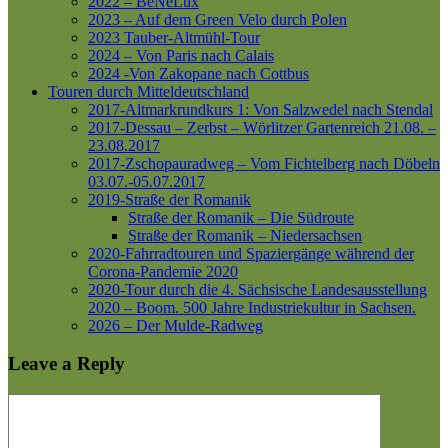
2022 – BeNeLux
2023 – Auf dem Green Velo durch Polen
2023 Tauber-Altmühl-Tour
2024 – Von Paris nach Calais
2024 -Von Zakopane nach Cottbus
Touren durch Mitteldeutschland
2017-Altmarkrundkurs 1: Von Salzwedel nach Stendal
2017-Dessau – Zerbst – Wörlitzer Gartenreich
21.08. –
23.08.2017
2017-Zschopauradweg – Vom Fichtelberg nach Döbeln
03.07.-05.07.2017
2019-Straße der Romanik
Straße der Romanik – Die Südroute
Straße der Romanik – Niedersachsen
2020-Fahrradtouren und Spaziergänge während der
Corona-Pandemie 2020
2020-Tour durch die 4. Sächsische Landesausstellung
2020 – Boom. 500 Jahre Industriekultur in Sachsen.
2026 – Der Mulde-Radweg
Leave a Reply