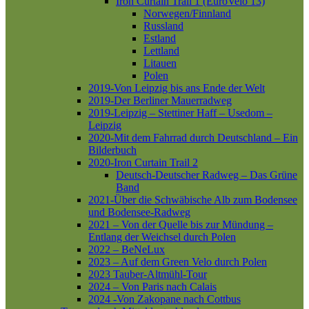
Iron Curtain Trail 1 (EuroVelo 13)
Norwegen/Finnland
Russland
Estland
Lettland
Litauen
Polen
2019-Von Leipzig bis ans Ende der Welt
2019-Der Berliner Mauerradweg
2019-Leipzig – Stettiner Haff – Usedom –
Leipzig
2020-Mit dem Fahrrad durch Deutschland – Ein
Bilderbuch
2020-Iron Curtain Trail 2
Deutsch-Deutscher Radweg – Das Grüne
Band
2021-Über die Schwäbische Alb zum Bodensee
und Bodensee-Radweg
2021 – Von der Quelle bis zur Mündung –
Entlang der Weichsel durch Polen
2022 – BeNeLux
2023 – Auf dem Green Velo durch Polen
2023 Tauber-Altmühl-Tour
2024 – Von Paris nach Calais
2024 -Von Zakopane nach Cottbus