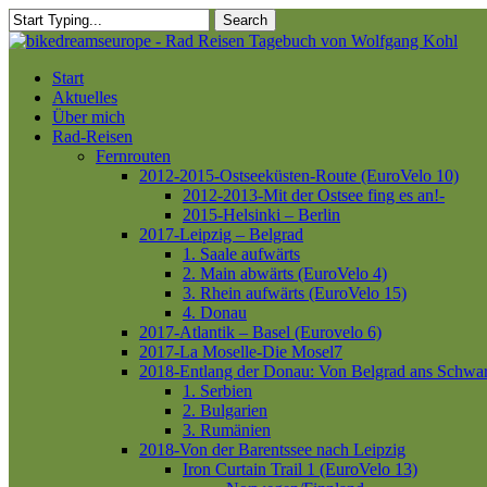
Skip
Search
to
Close
main
Search
content
Menu
Start
Aktuelles
Über mich
Rad-Reisen
Fernrouten
2012-2015-Ostseeküsten-Route (EuroVelo 10)
2012-2013-Mit der Ostsee fing es an!-
2015-Helsinki – Berlin
2017-Leipzig – Belgrad
1. Saale aufwärts
2. Main abwärts (EuroVelo 4)
3. Rhein aufwärts (EuroVelo 15)
4. Donau
2017-Atlantik – Basel (Eurovelo 6)
2017-La Moselle-Die Mosel7
2018-Entlang der Donau: Von Belgrad ans Schwa
1. Serbien
2. Bulgarien
3. Rumänien
2018-Von der Barentssee nach Leipzig
Iron Curtain Trail 1 (EuroVelo 13)