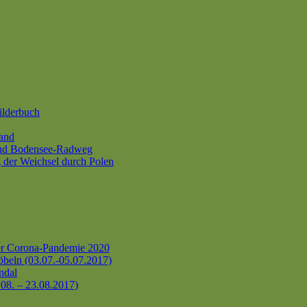
ilderbuch
and
und Bodensee-Radweg
 der Weichsel durch Polen
er Corona-Pandemie 2020
beln (03.07.-05.07.2017)
ndal
.08. – 23.08.2017)