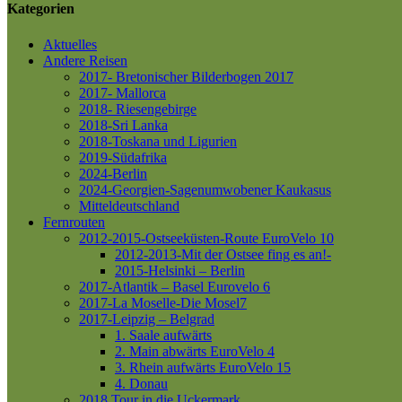
Kategorien
Aktuelles
Andere Reisen
2017- Bretonischer Bilderbogen 2017
2017- Mallorca
2018- Riesengebirge
2018-Sri Lanka
2018-Toskana und Ligurien
2019-Südafrika
2024-Berlin
2024-Georgien-Sagenumwobener Kaukasus
Mitteldeutschland
Fernrouten
2012-2015-Ostseeküsten-Route
EuroVelo 10
2012-2013-Mit der Ostsee fing es an!-
2015-Helsinki – Berlin
2017-Atlantik – Basel
Eurovelo 6
2017-La Moselle-Die Mosel7
2017-Leipzig – Belgrad
1. Saale aufwärts
2. Main abwärts
EuroVelo 4
3. Rhein aufwärts
EuroVelo 15
4. Donau
2018 Tour in die Uckermark