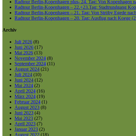
Radtour Berlin-Kopenhagen plus- 24. Tag: Von Kopenhagen nac
Radtour Berlin-Kopenhagen – 22.+23.Tag: Stadtrundgang Kop
Radtour Berlin-Kopenhagen – 21. Tag: Von Ströby Egede nac
Radtour Berlin-Kopenhagen – 20. Tag: Ausflug nach Koege (2
Archiv
Juli 2026
(8)
Juni 2026
(17)
Mai 2026
(13)
November 2024
(8)
September 2024
(11)
August 2024
(21)
Juli 2024
(10)
Juni 2024
(12)
Mai 2024
(2)
April 2024
(16)
März 2024
(19)
Februar 2024
(1)
August 2023
(8)
Juni 2023
(4)
Mai 2023
(27)
April 2023
(7)
Januar 2023
(2)
August 2022
(18)