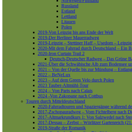
Norwegen/Finnland
Russland
Estland
Lettland
Litauen
Polen
2019-Von Leipzig bis ans Ende der Welt
2019-Der Berliner Mauerradweg
2019-Leipzig – Stettiner Haff – Usedom – Leipzig
2020-Mit dem Fahrrad durch Deutschland – Ein B
2020-Iron Curtain Trail 2
Deutsch-Deutscher Radweg – Das Grüne B
2021-Über die Schwäbische Alb zum Bodensee 
2021 – Von der Quelle bis zur Mündung – Entlang
2022 – BeNeLux
2023 – Auf dem Green Velo durch Polen
2023 Tauber-Altmühl-Tour
2024 – Von Paris nach Calais
2024 -Von Zakopane nach Cottbus
Touren durch Mitteldeutschland
2020-Fahrradtouren und Spaziergänge während d
2017-Zschopauradweg – Vom Fichtelberg nach Dö
2017-Altmarkrundkurs 1: Von Salzwedel nach Ste
2017-Dessau – Zerbst – Wörlitzer Gartenreich (21
2019-Straße der Romanik