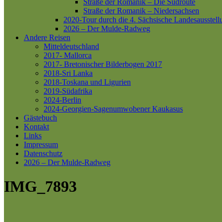
Straße der Romanik – Die Südroute
Straße der Romanik – Niedersachsen
2020-Tour durch die 4. Sächsische Landesausstell
2026 – Der Mulde-Radweg
Andere Reisen
Mitteldeutschland
2017- Mallorca
2017- Bretonischer Bilderbogen 2017
2018-Sri Lanka
2018-Toskana und Ligurien
2019-Südafrika
2024-Berlin
2024-Georgien-Sagenumwobener Kaukasus
Gästebuch
Kontakt
Links
Impressum
Datenschutz
2026 – Der Mulde-Radweg
IMG_7893