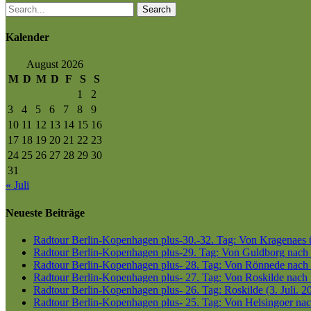
Search
Kalender
August 2026
M
D
M
D
F
S
S
1
2
3
4
5
6
7
8
9
10
11
12
13
14
15
16
17
18
19
20
21
22
23
24
25
26
27
28
29
30
31
« Juli
Neueste Beiträge
Radtour Berlin-Kopenhagen plus-30.-32. Tag: Von Kragenaes üb
Radtour Berlin-Kopenhagen plus-29. Tag: Von Guldborg nach K
Radtour Berlin-Kopenhagen plus- 28. Tag: Von Rönnede nach G
Radtour Berlin-Kopenhagen plus- 27. Tag: Von Roskilde nach 
Radtour Berlin-Kopenhagen plus- 26. Tag: Roskilde (3. Juli. 2
Radtour Berlin-Kopenhagen plus- 25. Tag: Von Helsingoer nach