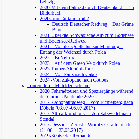
Leipzig
2020-Mit dem Fahrrad durch Deutschland – Ein
Bilderbuch
2020-Iron Curtain Trail 2
Deutsch-Deutscher Radweg – Das Grüne
Band
2021-Über die Schwäbische Alb zum Bodensee
und Bodensee-Radweg
2021 – Von der Quelle bis zur Mündung –
Entlang der Weichsel durch Polen
2022 – BeNeLux
2023 – Auf dem Green Velo durch Polen
2023 Tauber-Altmühl-Tour
2024 – Von Paris nach Calais
2024 -Von Zakopane nach Cottbus
Touren durch Mitteldeutschland
2020-Fahrradtouren und Spaziergänge während
der Corona-Pandemie 2020
2017-Zschopauradweg – Vom Fichtelberg nach
Döbeln (03.07.-05.07.2017)
2017-Altmarkrundkurs 1: Von Salzwedel nach
Stendal
2017-Dessau – Zerbst – Wörlitzer Gartenreich
(21.08. – 23.08.2017)
2019-Straße der Romanik