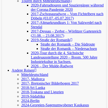
Touren durch Mitteldeutschland
2020-Fahrradtouren und Spaziergänge während
der Corona-Pandemie 2020
2017-Zschopauradweg – Vom Fichtelberg nach
Döbeln (03.07.-05.07.2017)
2017-Altmarkrundkurs 1: Von Salzwedel nach
Stendal
2017-Dessau – Zerbst – Wörlitzer Gartenreich
(21.08. – 23.08.2017)
2019-Straße der Romanik
Straße der Romanik – Die Südroute
Straße der Romanik – Niedersachsen
2020-Tour durch die 4. Sächsische
Landesausstellung 2020 – Boom. 500 Jahre
Industriekultur in Sachsen.
2026 – Der Mulde-Radweg
Andere Reisen
Mitteldeutschland
2017- Mallorca
2017- Bretonischer Bilderbogen 2017
2018-Sri Lanka
2018-Toskana und Ligurien
2019-Südafrika
2024-Berlin
2024-Georgien-Sagenumwobener Kaukasus