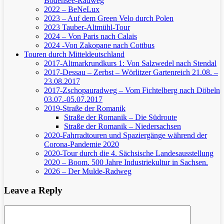
Bodensee-Radweg
2022 – BeNeLux
2023 – Auf dem Green Velo durch Polen
2023 Tauber-Altmühl-Tour
2024 – Von Paris nach Calais
2024 -Von Zakopane nach Cottbus
Touren durch Mitteldeutschland
2017-Altmarkrundkurs 1: Von Salzwedel nach Stendal
2017-Dessau – Zerbst – Wörlitzer Gartenreich
21.08. –
23.08.2017
2017-Zschopauradweg – Vom Fichtelberg nach Döbeln
03.07.-05.07.2017
2019-Straße der Romanik
Straße der Romanik – Die Südroute
Straße der Romanik – Niedersachsen
2020-Fahrradtouren und Spaziergänge während der
Corona-Pandemie 2020
2020-Tour durch die 4. Sächsische Landesausstellung
2020 – Boom. 500 Jahre Industriekultur in Sachsen.
2026 – Der Mulde-Radweg
Leave a Reply