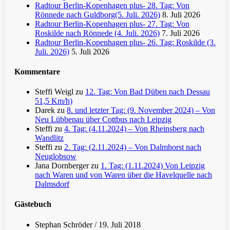
Radtour Berlin-Kopenhagen plus- 28. Tag: Von
Rönnede nach Guldborg(5. Juli. 2026)
8. Juli 2026
Radtour Berlin-Kopenhagen plus- 27. Tag: Von
Roskilde nach Rönnede (4. Juli. 2026)
7. Juli 2026
Radtour Berlin-Kopenhagen plus- 26. Tag: Roskilde (3.
Juli. 2026)
5. Juli 2026
Kommentare
Steffi Weigl
zu
12. Tag: Von Bad Düben nach Dessau
51,5 Km/h)
Darek
zu
8. und letzter Tag: (9. November 2024) – Von
Neu Lübbenau über Cottbus nach Leipzig
Steffi
zu
4. Tag: (4.11.2024) – Von Rheinsberg nach
Wandlitz
Steffi
zu
2. Tag: (2.11.2024) – Von Dalmhorst nach
Neuglobsow
Jana Dornberger
zu
1. Tag: (1.11.2024) Von Leipzig
nach Waren und von Waren über die Havelquelle nach
Dalmsdorf
Gästebuch
Stephan Schröder
/
19. Juli 2018