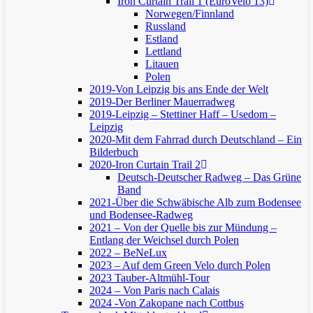
Iron Curtain Trail 1 (EuroVelo 13)
Norwegen/Finnland
Russland
Estland
Lettland
Litauen
Polen
2019-Von Leipzig bis ans Ende der Welt
2019-Der Berliner Mauerradweg
2019-Leipzig – Stettiner Haff – Usedom –
Leipzig
2020-Mit dem Fahrrad durch Deutschland – Ein
Bilderbuch
2020-Iron Curtain Trail 2
Deutsch-Deutscher Radweg – Das Grüne
Band
2021-Über die Schwäbische Alb zum Bodensee
und Bodensee-Radweg
2021 – Von der Quelle bis zur Mündung –
Entlang der Weichsel durch Polen
2022 – BeNeLux
2023 – Auf dem Green Velo durch Polen
2023 Tauber-Altmühl-Tour
2024 – Von Paris nach Calais
2024 -Von Zakopane nach Cottbus