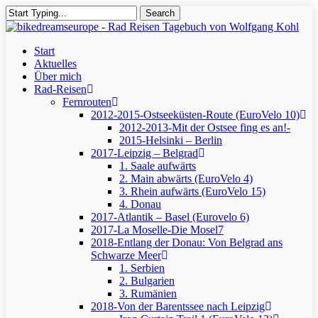
Skip
Search
to
Close
main
Search
content
Menu
Start
Aktuelles
Über mich
Rad-Reisen
Fernrouten
2012-2015-Ostseeküsten-Route (EuroVelo 10)
2012-2013-Mit der Ostsee fing es an!-
2015-Helsinki – Berlin
2017-Leipzig – Belgrad
1. Saale aufwärts
2. Main abwärts (EuroVelo 4)
3. Rhein aufwärts (EuroVelo 15)
4. Donau
2017-Atlantik – Basel (Eurovelo 6)
2017-La Moselle-Die Mosel7
2018-Entlang der Donau: Von Belgrad ans
Schwarze Meer
1. Serbien
2. Bulgarien
3. Rumänien
2018-Von der Barentssee nach Leipzig