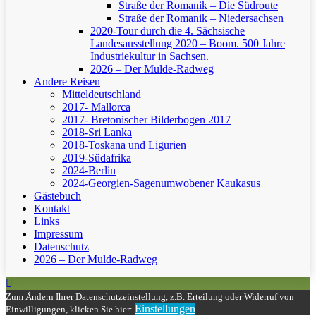
Straße der Romanik – Die Südroute
Straße der Romanik – Niedersachsen
2020-Tour durch die 4. Sächsische
Landesausstellung 2020 – Boom. 500 Jahre
Industriekultur in Sachsen.
2026 – Der Mulde-Radweg
Andere Reisen
Mitteldeutschland
2017- Mallorca
2017- Bretonischer Bilderbogen 2017
2018-Sri Lanka
2018-Toskana und Ligurien
2019-Südafrika
2024-Berlin
2024-Georgien-Sagenumwobener Kaukasus
Gästebuch
Kontakt
Links
Impressum
Datenschutz
2026 – Der Mulde-Radweg
Zum Ändern Ihrer Datenschutzeinstellung, z.B. Erteilung oder Widerruf von
Einstellungen
Einwilligungen, klicken Sie hier: