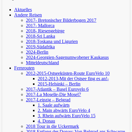
Aktuelles
Andere Reisen
2017- Bretonischer Bilderbogen 2017
2017- Mallorca
2018- Riesengebirge
2018-Sri Lanka
2018-Toskana und Ligurien
2019-Südafrika
2024-Berlin
2024-Georgien-Sagenumwobener Kaukasus
Mitteldeutschland
Fernrouten
2012-2015-Ostseeküsten-Route
EuroVelo 10
2012-2013-Mit der Ostsee fing es an!-
2015-Helsinki – Berlin
2017-Atlantik – Basel
Eurovelo 6
2017-La Moselle-Die Mosel7
2017-Leipzig – Belgrad
1. Saale aufwärts
2. Main abwärts
EuroVelo 4
3. Rhein aufwärts
EuroVelo 15
4. Donau
2018 Tour in die Uckermark
2018-Entlang der Donau: Von Belgrad ans Schwarze