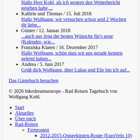
Hallo Herr Kohl, als ich gestern den Wetterbericht
gesehen habe,...
Kathrin und Thomas
/
15. Juli 2018
Hallo Wolfgang, wir versuchen schon seid 2 Wochen
dir liebe...
Günter
/
12. Januar 2018
...auch aus Jena die besten Wünsche für's neue
(Kalender- wie...
Franziska Klaren
/
16. Dezember 2017
Hallo Wolfgang, schön dass wir uns gerade kennen
gelernt haben...
Andrea
/
5. Juni 2017
Grüß dich Wolfgang, über Lukas und Elis bin ich auf...
Das Gästebuch besuchen
© 2026 bikedreamseurope - Rad Reisen Tagebuch von
Wolfgang Kohl.
Clos
Start
Men
Aktuelles
Über mich
Rad-Reisen
Fernrouten
2012-2015-Ostseeküsten-Route (EuroVelo 10)