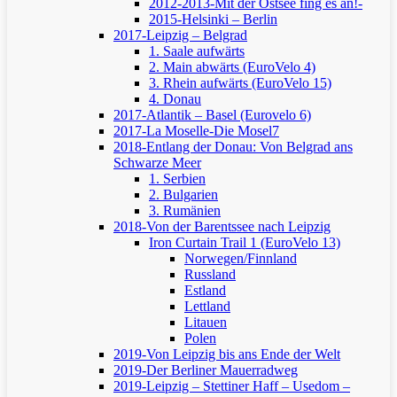
2012-2013-Mit der Ostsee fing es an!-
2015-Helsinki – Berlin
2017-Leipzig – Belgrad
1. Saale aufwärts
2. Main abwärts (EuroVelo 4)
3. Rhein aufwärts (EuroVelo 15)
4. Donau
2017-Atlantik – Basel (Eurovelo 6)
2017-La Moselle-Die Mosel7
2018-Entlang der Donau: Von Belgrad ans
Schwarze Meer
1. Serbien
2. Bulgarien
3. Rumänien
2018-Von der Barentssee nach Leipzig
Iron Curtain Trail 1 (EuroVelo 13)
Norwegen/Finnland
Russland
Estland
Lettland
Litauen
Polen
2019-Von Leipzig bis ans Ende der Welt
2019-Der Berliner Mauerradweg
2019-Leipzig – Stettiner Haff – Usedom –