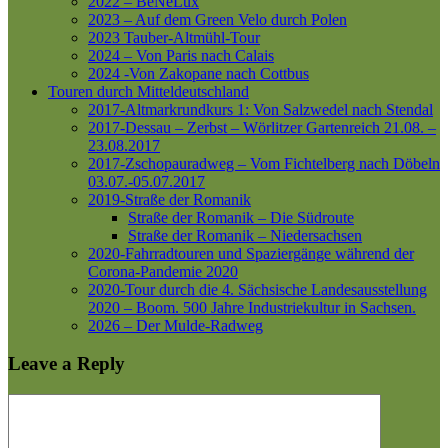
2022 – BeNeLux
2023 – Auf dem Green Velo durch Polen
2023 Tauber-Altmühl-Tour
2024 – Von Paris nach Calais
2024 -Von Zakopane nach Cottbus
Touren durch Mitteldeutschland
2017-Altmarkrundkurs 1: Von Salzwedel nach Stendal
2017-Dessau – Zerbst – Wörlitzer Gartenreich
21.08. –
23.08.2017
2017-Zschopauradweg – Vom Fichtelberg nach Döbeln
03.07.-05.07.2017
2019-Straße der Romanik
Straße der Romanik – Die Südroute
Straße der Romanik – Niedersachsen
2020-Fahrradtouren und Spaziergänge während der
Corona-Pandemie 2020
2020-Tour durch die 4. Sächsische Landesausstellung
2020 – Boom. 500 Jahre Industriekultur in Sachsen.
2026 – Der Mulde-Radweg
Leave a Reply