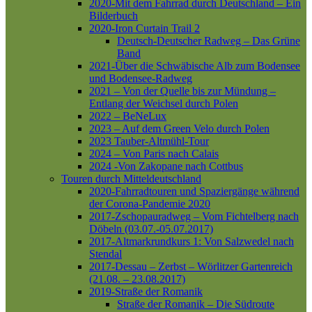
2020-Mit dem Fahrrad durch Deutschland – Ein
Bilderbuch
2020-Iron Curtain Trail 2
Deutsch-Deutscher Radweg – Das Grüne
Band
2021-Über die Schwäbische Alb zum Bodensee
und Bodensee-Radweg
2021 – Von der Quelle bis zur Mündung –
Entlang der Weichsel durch Polen
2022 – BeNeLux
2023 – Auf dem Green Velo durch Polen
2023 Tauber-Altmühl-Tour
2024 – Von Paris nach Calais
2024 -Von Zakopane nach Cottbus
Touren durch Mitteldeutschland
2020-Fahrradtouren und Spaziergänge während
der Corona-Pandemie 2020
2017-Zschopauradweg – Vom Fichtelberg nach
Döbeln (03.07.-05.07.2017)
2017-Altmarkrundkurs 1: Von Salzwedel nach
Stendal
2017-Dessau – Zerbst – Wörlitzer Gartenreich
(21.08. – 23.08.2017)
2019-Straße der Romanik
Straße der Romanik – Die Südroute