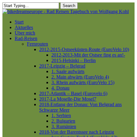
Skip
Search
to
Close
main
Search
content
Menu
Start
Aktuelles
Über mich
Rad-Reisen
Fernrouten
2012-2015-Ostseeküsten-Route (EuroVelo 10)
2012-2013-Mit der Ostsee fing es an!-
2015-Helsinki – Berlin
2017-Leipzig – Belgrad
1. Saale aufwärts
2. Main abwärts (EuroVelo 4)
3. Rhein aufwärts (EuroVelo 15)
4. Donau
2017-Atlantik – Basel (Eurovelo 6)
2017-La Moselle-Die Mosel7
2018-Entlang der Donau: Von Belgrad ans
Schwarze Meer
1. Serbien
2. Bulgarien
3. Rumänien
2018-Von der Barentssee nach Leipzig