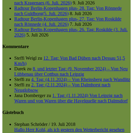
nach Kragenaes (6. Juli. 2026)
9. Juli 2026
Radtour Berlin-Kopenhagen plus- 28. Tag: Von Rönnede
nach Guldborg(5. Juli. 2026)
8. Juli 2026
Radtour Berlin-Kopenhagen plus- 27. Tag: Von Roskilde
nach Rönnede (4. Juli. 2026)
7. Juli 2026
Radtour Berlin-Kopenhagen plus- 26. Tag: Roskilde (3. Juli.
2026)
5. Juli 2026
Kommentare
Steffi Weigl
zu
12. Tag: Von Bad Düben nach Dessau 51,5
Km/h)
Darek
zu
8. und letzter Tag: (9. November 2024) – Von Neu
Lübbenau über Cottbus nach Leipzig
Steffi
zu
4. Tag: (4.11.2024) – Von Rheinsberg nach Wandlitz
Steffi
zu
2. Tag: (2.11.2024) – Von Dalmhorst nach
Neuglobsow
Jana Dornberger
zu
1. Tag: (1.11.2024) Von Leipzig nach
Waren und von Waren über die Havelquelle nach Dalmsdorf
Gästebuch
Stephan Schröder
/
19. Juli 2018
Hallo Herr Kohl, als ich gestern den Wetterbericht gesehen