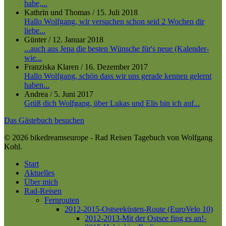
habe,...
Kathrin und Thomas
/
15. Juli 2018
Hallo Wolfgang, wir versuchen schon seid 2 Wochen dir
liebe...
Günter
/
12. Januar 2018
...auch aus Jena die besten Wünsche für's neue (Kalender-
wie...
Franziska Klaren
/
16. Dezember 2017
Hallo Wolfgang, schön dass wir uns gerade kennen gelernt
haben...
Andrea
/
5. Juni 2017
Grüß dich Wolfgang, über Lukas und Elis bin ich auf...
Das Gästebuch besuchen
© 2026 bikedreamseurope - Rad Reisen Tagebuch von Wolfgang
Kohl.
Close
Start
Menu
Aktuelles
Über mich
Rad-Reisen
Fernrouten
2012-2015-Ostseeküsten-Route (EuroVelo 10)
2012-2013-Mit der Ostsee fing es an!-