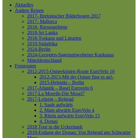
Aktuelles
Andere Reisen
2017- Bretonischer Bilderbogen 2017
2017- Mallorca
2018- Riesengebirge
2018-Sri Lanka
2018-Toskana und Ligurien
2019-Südafrika
2024-Berlin
2024-Georgien-Sagenumwobener Kaukasus
Mitteldeutschland
Fernrouten
2012-2015-Ostseeküsten-Route
EuroVelo 10
2012-2013-Mit der Ostsee fing es an!-
2015-Helsinki – Berlin
2017-Atlantik – Basel
Eurovelo 6
2017-La Moselle-Die Mosel7
2017-Leipzig – Belgrad
1. Saale aufwärts
2. Main abwärts
EuroVelo 4
3. Rhein aufwärts
EuroVelo 15
4. Donau
2018 Tour in die Uckermark
2018-Entlang der Donau: Von Belgrad ans Schwarze
Meer