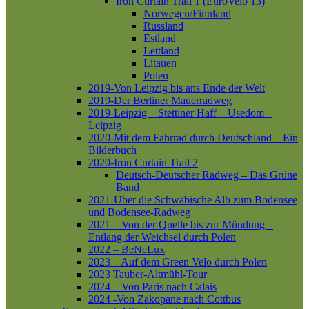
Iron Curtain Trail 1 (EuroVelo 13)
Norwegen/Finnland
Russland
Estland
Lettland
Litauen
Polen
2019-Von Leipzig bis ans Ende der Welt
2019-Der Berliner Mauerradweg
2019-Leipzig – Stettiner Haff – Usedom –
Leipzig
2020-Mit dem Fahrrad durch Deutschland – Ein
Bilderbuch
2020-Iron Curtain Trail 2
Deutsch-Deutscher Radweg – Das Grüne
Band
2021-Über die Schwäbische Alb zum Bodensee
und Bodensee-Radweg
2021 – Von der Quelle bis zur Mündung –
Entlang der Weichsel durch Polen
2022 – BeNeLux
2023 – Auf dem Green Velo durch Polen
2023 Tauber-Altmühl-Tour
2024 – Von Paris nach Calais
2024 -Von Zakopane nach Cottbus