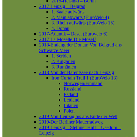
2015-Helsinki – Berlin
2017-Leipzig – Belgrad
1. Saale aufwärts
2. Main abwärts (EuroVelo 4)
3. Rhein aufwärts (EuroVelo 15)
4. Donau
2017-Atlantik – Basel (Eurovelo 6)
2017-La Moselle-Die Mosel7
2018-Entlang der Donau: Von Belgrad ans
Schwarze Meer
1. Serbien
2. Bulgarien
3. Rumänien
2018-Von der Barentssee nach Leipzig
Iron Curtain Trail 1 (EuroVelo 13)
Norwegen/Finnland
Russland
Estland
Lettland
Litauen
Polen
2019-Von Leipzig bis ans Ende der Welt
2019-Der Berliner Mauerradweg
2019-Leipzig – Stettiner Haff – Usedom –
Leipzig