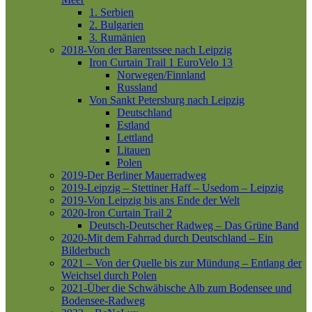
1. Serbien
2. Bulgarien
3. Rumänien
2018-Von der Barentssee nach Leipzig
Iron Curtain Trail 1
EuroVelo 13
Norwegen/Finnland
Russland
Von Sankt Petersburg nach Leipzig
Deutschland
Estland
Lettland
Litauen
Polen
2019-Der Berliner Mauerradweg
2019-Leipzig – Stettiner Haff – Usedom – Leipzig
2019-Von Leipzig bis ans Ende der Welt
2020-Iron Curtain Trail 2
Deutsch-Deutscher Radweg – Das Grüne Band
2020-Mit dem Fahrrad durch Deutschland – Ein
Bilderbuch
2021 – Von der Quelle bis zur Mündung – Entlang der
Weichsel durch Polen
2021-Über die Schwäbische Alb zum Bodensee und
Bodensee-Radweg