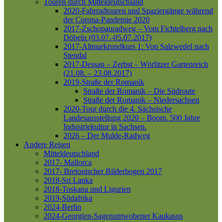
Touren durch Mitteldeutschland
2020-Fahrradtouren und Spaziergänge während
der Corona-Pandemie 2020
2017-Zschopauradweg – Vom Fichtelberg nach
Döbeln (03.07.-05.07.2017)
2017-Altmarkrundkurs 1: Von Salzwedel nach
Stendal
2017-Dessau – Zerbst – Wörlitzer Gartenreich
(21.08. – 23.08.2017)
2019-Straße der Romanik
Straße der Romanik – Die Südroute
Straße der Romanik – Niedersachsen
2020-Tour durch die 4. Sächsische
Landesausstellung 2020 – Boom. 500 Jahre
Industriekultur in Sachsen.
2026 – Der Mulde-Radweg
Andere Reisen
Mitteldeutschland
2017- Mallorca
2017- Bretonischer Bilderbogen 2017
2018-Sri Lanka
2018-Toskana und Ligurien
2019-Südafrika
2024-Berlin
2024-Georgien-Sagenumwobener Kaukasus