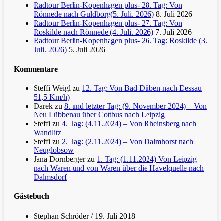
Radtour Berlin-Kopenhagen plus- 28. Tag: Von
Rönnede nach Guldborg(5. Juli. 2026)
8. Juli 2026
Radtour Berlin-Kopenhagen plus- 27. Tag: Von
Roskilde nach Rönnede (4. Juli. 2026)
7. Juli 2026
Radtour Berlin-Kopenhagen plus- 26. Tag: Roskilde (3.
Juli. 2026)
5. Juli 2026
Kommentare
Steffi Weigl
zu
12. Tag: Von Bad Düben nach Dessau
51,5 Km/h)
Darek
zu
8. und letzter Tag: (9. November 2024) – Von
Neu Lübbenau über Cottbus nach Leipzig
Steffi
zu
4. Tag: (4.11.2024) – Von Rheinsberg nach
Wandlitz
Steffi
zu
2. Tag: (2.11.2024) – Von Dalmhorst nach
Neuglobsow
Jana Dornberger
zu
1. Tag: (1.11.2024) Von Leipzig
nach Waren und von Waren über die Havelquelle nach
Dalmsdorf
Gästebuch
Stephan Schröder
/
19. Juli 2018