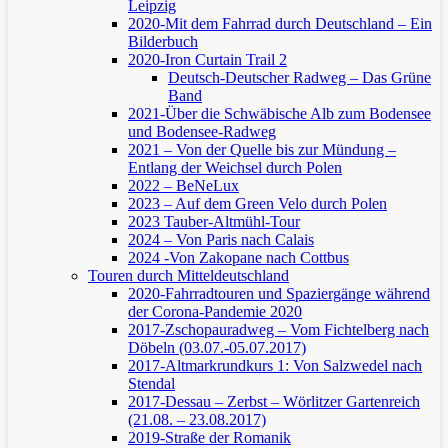
Leipzig
2020-Mit dem Fahrrad durch Deutschland – Ein
Bilderbuch
2020-Iron Curtain Trail 2
Deutsch-Deutscher Radweg – Das Grüne
Band
2021-Über die Schwäbische Alb zum Bodensee
und Bodensee-Radweg
2021 – Von der Quelle bis zur Mündung –
Entlang der Weichsel durch Polen
2022 – BeNeLux
2023 – Auf dem Green Velo durch Polen
2023 Tauber-Altmühl-Tour
2024 – Von Paris nach Calais
2024 -Von Zakopane nach Cottbus
Touren durch Mitteldeutschland
2020-Fahrradtouren und Spaziergänge während
der Corona-Pandemie 2020
2017-Zschopauradweg – Vom Fichtelberg nach
Döbeln (03.07.-05.07.2017)
2017-Altmarkrundkurs 1: Von Salzwedel nach
Stendal
2017-Dessau – Zerbst – Wörlitzer Gartenreich
(21.08. – 23.08.2017)
2019-Straße der Romanik