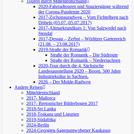
Touren durch Mitteldeutschland
2020-Fahrradtouren und Spaziergänge während
der Corona-Pandemie 2020
2017-Zschopauradweg – Vom Fichtelberg nach
Döbeln (03.07.-05.07.2017)
2017-Altmarkrundkurs 1: Von Salzwedel nach
Stendal
2017-Dessau – Zerbst – Wörlitzer Gartenreich
(21.08. – 23.08.2017)
2019-Straße der Romanik
Straße der Romanik – Die Südroute
Straße der Romanik – Niedersachsen
2020-Tour durch die 4. Sächsische
Landesausstellung 2020 – Boom. 500 Jahre
Industriekultur in Sachsen.
2026 – Der Mulde-Radweg
Andere Reisen
Mitteldeutschland
2017- Mallorca
2017- Bretonischer Bilderbogen 2017
2018-Sri Lanka
2018-Toskana und Ligurien
2019-Südafrika
2024-Berlin
2024-Georgien-Sagenumwobener Kaukasus