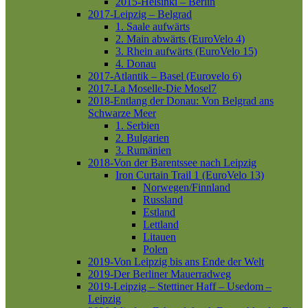
2015-Helsinki – Berlin
2017-Leipzig – Belgrad
1. Saale aufwärts
2. Main abwärts (EuroVelo 4)
3. Rhein aufwärts (EuroVelo 15)
4. Donau
2017-Atlantik – Basel (Eurovelo 6)
2017-La Moselle-Die Mosel7
2018-Entlang der Donau: Von Belgrad ans
Schwarze Meer
1. Serbien
2. Bulgarien
3. Rumänien
2018-Von der Barentssee nach Leipzig
Iron Curtain Trail 1 (EuroVelo 13)
Norwegen/Finnland
Russland
Estland
Lettland
Litauen
Polen
2019-Von Leipzig bis ans Ende der Welt
2019-Der Berliner Mauerradweg
2019-Leipzig – Stettiner Haff – Usedom –
Leipzig