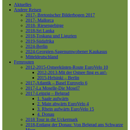
Aktuelles
Andere Reisen
2017- Bretonischer Bilderbogen 2017
2017- Mallorca
2018- Riesengebirge
2018-Sri Lanka
2018-Toskana und Ligurien
2019-Südafrika
2024-Berlin
2024-Georgien-Sagenumwobener Kaukasus
Mitteldeutschland
Fernrouten
2012-2015-Ostseeküsten-Route
EuroVelo 10
2012-2013-Mit der Ostsee fing es an!-
2015-Helsinki – Berlin
2017-Atlantik – Basel
Eurovelo 6
2017-La Moselle-Die Mosel7
2017-Leipzig – Belgrad
1. Saale aufwärts
2. Main abwärts
EuroVelo 4
3. Rhein aufwärts
EuroVelo 15
4. Donau
2018 Tour in die Uckermark
2018-Entlang der Donau: Von Belgrad ans Schwarze
Meer