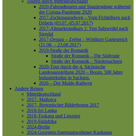
Touren durch Mitteldeutschland
2020-Fahrradtouren und Spaziergänge während
der Corona-Pandemie 2020
2017-Zschopauradweg – Vom Fichtelberg nach
Döbeln (03.07.-05.07.2017)
2017-Altmarkrundkurs 1: Von Salzwedel nach
Stendal
2017-Dessau – Zerbst – Wörlitzer Gartenreich
(21.08. – 23.08.2017)
2019-Straße der Romanik
Straße der Romanik – Die Südroute
Straße der Romanik – Niedersachsen
2020-Tour durch die 4. Sächsische
Landesausstellung 2020 – Boom. 500 Jahre
Industriekultur in Sachsen.
2026 – Der Mulde-Radweg
Andere Reisen
Mitteldeutschland
2017- Mallorca
2017- Bretonischer Bilderbogen 2017
2018-Sri Lanka
2018-Toskana und Ligurien
2019-Südafrika
2024-Berlin
2024-Georgien-Sagenumwobener Kaukasus