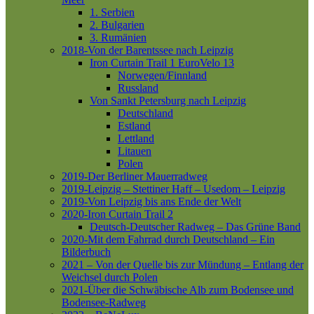
1. Serbien
2. Bulgarien
3. Rumänien
2018-Von der Barentssee nach Leipzig
Iron Curtain Trail 1
EuroVelo 13
Norwegen/Finnland
Russland
Von Sankt Petersburg nach Leipzig
Deutschland
Estland
Lettland
Litauen
Polen
2019-Der Berliner Mauerradweg
2019-Leipzig – Stettiner Haff – Usedom – Leipzig
2019-Von Leipzig bis ans Ende der Welt
2020-Iron Curtain Trail 2
Deutsch-Deutscher Radweg – Das Grüne Band
2020-Mit dem Fahrrad durch Deutschland – Ein
Bilderbuch
2021 – Von der Quelle bis zur Mündung – Entlang der
Weichsel durch Polen
2021-Über die Schwäbische Alb zum Bodensee und
Bodensee-Radweg