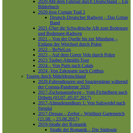
2020-Mit dem Fahrrad durch Deutschland – Ein
Bilderbuch
2020-Iron Curtain Trail 2
Deutsch-Deutscher Radweg – Das Grüne
Band
2021-Über die Schwäbische Alb zum Bodensee
und Bodensee-Radweg
2021 – Von der Quelle bis zur Mündung –
Entlang der Weichsel durch Polen
2022 – BeNeLux
2023 – Auf dem Green Velo durch Polen
2023 Tauber-Altmühl-Tour
2024 – Von Paris nach Calais
2024 -Von Zakopane nach Cottbus
Touren durch Mitteldeutschland
2020-Fahrradtouren und Spaziergänge während
der Corona-Pandemie 2020
2017-Zschopauradweg – Vom Fichtelberg nach
Döbeln (03.07.-05.07.2017)
2017-Altmarkrundkurs 1: Von Salzwedel nach
Stendal
2017-Dessau – Zerbst – Wörlitzer Gartenreich
(21.08. – 23.08.2017)
2019-Straße der Romanik
Straße der Romanik – Die Südroute