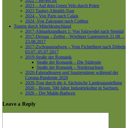
2022 – BeNeLux
2023 – Auf dem Green Velo durch Polen
2023 Tauber-Altmühl-Tour
2024 – Von Paris nach Calais
2024 -Von Zakopane nach Cottbus
Touren durch Mitteldeutschland
2017-Altmarkrundkurs 1: Von Salzwedel nach Stendal
2017-Dessau – Zerbst – Wörlitzer Gartenreich
21.08. –
23.08.2017
2017-Zschopauradweg – Vom Fichtelberg nach Döbeln
03.07.-05.07.2017
2019-Straße der Romanik
Straße der Romanik – Die Südroute
Straße der Romanik – Niedersachsen
2020-Fahrradtouren und Spaziergänge während der
Corona-Pandemie 2020
2020-Tour durch die 4. Sächsische Landesausstellung
2020 – Boom. 500 Jahre Industriekultur in Sachsen.
2026 – Der Mulde-Radweg
Leave a Reply