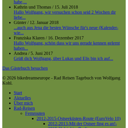
habe,...
Kathrin und Thomas
/
15. Juli 2018
Hallo Wolfgang, wir versuchen schon seid 2 Wochen dir
liebe...
Günter
/
12. Januar 2018
...auch aus Jena die besten Wünsche für's neue (Kalender-
wie...
Franziska Klaren
/
16. Dezember 2017
Hallo Wolfgang, schön dass wir uns gerade kennen gelernt
haben...
Andrea
/
5. Juni 2017
Grüß dich Wolfgang, über Lukas und Elis bin ich auf...
Das Gästebuch besuchen
© 2026 bikedreamseurope - Rad Reisen Tagebuch von Wolfgang
Kohl.
Close
Start
Menu
Aktuelles
Über mich
Rad-Reisen
Fernrouten
2012-2015-Ostseeküsten-Route (EuroVelo 10)
2012-2013-Mit der Ostsee fing es an!-