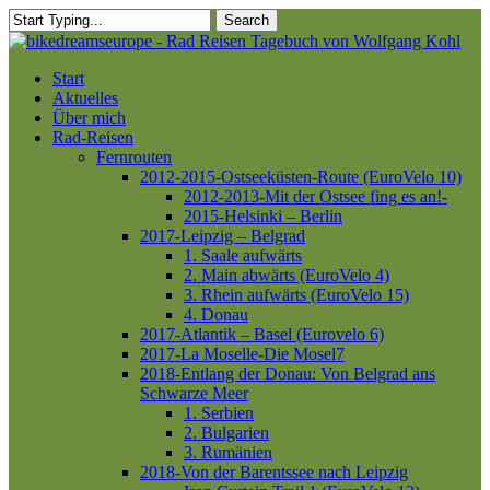
Skip
Search
to
Close
main
Search
content
Menu
Start
Aktuelles
Über mich
Rad-Reisen
Fernrouten
2012-2015-Ostseeküsten-Route (EuroVelo 10)
2012-2013-Mit der Ostsee fing es an!-
2015-Helsinki – Berlin
2017-Leipzig – Belgrad
1. Saale aufwärts
2. Main abwärts (EuroVelo 4)
3. Rhein aufwärts (EuroVelo 15)
4. Donau
2017-Atlantik – Basel (Eurovelo 6)
2017-La Moselle-Die Mosel7
2018-Entlang der Donau: Von Belgrad ans
Schwarze Meer
1. Serbien
2. Bulgarien
3. Rumänien
2018-Von der Barentssee nach Leipzig