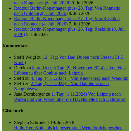
nach Kragenaes (6. Juli. 2026)
9. Juli 2026
Radtour Berlin-Kopenhagen plus- 28. Tag: Von Rönnede
nach Guldborg(5. Juli. 2026)
8. Juli 2026
Radtour Berlin-Kopenhagen plus- 27. Tag: Von Roskilde
nach Rönnede (4. Juli. 2026)
7. Juli 2026
Radtour Berlin-Kopenhagen plus- 26. Tag: Roskilde (3. Juli.
2026)
5. Juli 2026
Kommentare
Steffi Weigl
zu
12. Tag: Von Bad Düben nach Dessau 51,5
Km/h)
Darek
zu
8. und letzter Tag: (9. November 2024) – Von Neu
Lübbenau über Cottbus nach Leipzig
Steffi
zu
4. Tag: (4.11.2024) – Von Rheinsberg nach Wandlitz
Steffi
zu
2. Tag: (2.11.2024) – Von Dalmhorst nach
Neuglobsow
Jana Dornberger
zu
1. Tag: (1.11.2024) Von Leipzig nach
Waren und von Waren über die Havelquelle nach Dalmsdorf
Gästebuch
Stephan Schröder
/
19. Juli 2018
Hallo Herr Kohl, als ich gestern den Wetterbericht gesehen