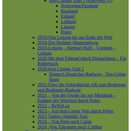
Iron Curtain Trail 1 (EuroVelo 13)
Norwegen/Finnland
Russland
Estland
Lettland
Litauen
Polen
2019-Von Leipzig bis ans Ende der Welt
2019-Der Berliner Mauerradweg
2019-Leipzig – Stettiner Haff – Usedom –
Leipzig
2020-Mit dem Fahrrad durch Deutschland – Ein
Bilderbuch
2020-Iron Curtain Trail 2
Deutsch-Deutscher Radweg – Das Grüne
Band
2021-Über die Schwäbische Alb zum Bodensee
und Bodensee-Radweg
2021 – Von der Quelle bis zur Mündung –
Entlang der Weichsel durch Polen
2022 – BeNeLux
2023 – Auf dem Green Velo durch Polen
2023 Tauber-Altmühl-Tour
2024 – Von Paris nach Calais
2024 -Von Zakopane nach Cottbus