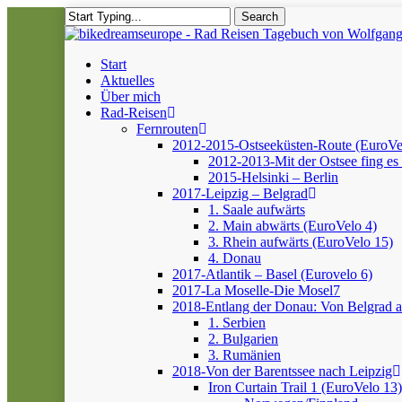
Skip
Search
to
Close
main
Search
content
Menu
Start
Aktuelles
Über mich
Rad-Reisen
Fernrouten
2012-2015-Ostseeküsten-Route (EuroVe
2012-2013-Mit der Ostsee fing es 
2015-Helsinki – Berlin
2017-Leipzig – Belgrad
1. Saale aufwärts
2. Main abwärts (EuroVelo 4)
3. Rhein aufwärts (EuroVelo 15)
4. Donau
2017-Atlantik – Basel (Eurovelo 6)
2017-La Moselle-Die Mosel7
2018-Entlang der Donau: Von Belgrad 
1. Serbien
2. Bulgarien
3. Rumänien
2018-Von der Barentssee nach Leipzig
Iron Curtain Trail 1 (EuroVelo 13)