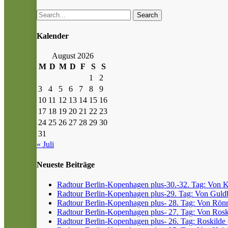
Search
Kalender
August 2026
M
D
M
D
F
S
S
1
2
3
4
5
6
7
8
9
10
11
12
13
14
15
16
17
18
19
20
21
22
23
24
25
26
27
28
29
30
31
« Juli
Neueste Beiträge
Radtour Berlin-Kopenhagen plus-30.-32. Tag: Von Kr
Radtour Berlin-Kopenhagen plus-29. Tag: Von Guldb
Radtour Berlin-Kopenhagen plus- 28. Tag: Von Rönn
Radtour Berlin-Kopenhagen plus- 27. Tag: Von Roski
Radtour Berlin-Kopenhagen plus- 26. Tag: Roskilde (