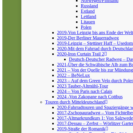
Norwegen/Finnland
Russland
Estland
Lettland
Litauen
Polen
2019-Von Leipzig bis ans Ende der Welt
2019-Der Berliner Mauerradweg
2019-Leipzig – Stettiner Haff – Usedom
2020-Mit dem Fahrrad durch Deutschlan
2020-Iron Curtain Trail 2
Deutsch-Deutscher Radweg – Da
2021-Über die Schwäbische Alb zum 
2021 – Von der Quelle bis zur Mündung
2022 – BeNeLux
2023 – Auf dem Green Velo durch Pole
2023 Tauber-Altmühl-Tour
2024 – Von Paris nach Calais
2024 -Von Zakopane nach Cottbus
Touren durch Mitteldeutschland
2020-Fahrradtouren und Spaziergänge 
2017-Zschopauradweg – Vom Fichtelber
2017-Altmarkrundkurs 1: Von Salzwedel
2017-Dessau – Zerbst – Wörlitzer Garte
2019-Straße der Romanik