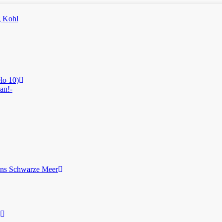
lo 10)
an!-
ans Schwarze Meer