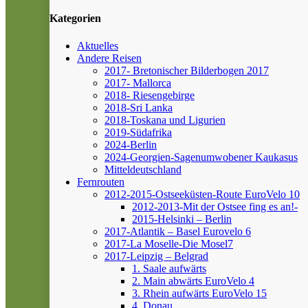
Kategorien
Aktuelles
Andere Reisen
2017- Bretonischer Bilderbogen 2017
2017- Mallorca
2018- Riesengebirge
2018-Sri Lanka
2018-Toskana und Ligurien
2019-Südafrika
2024-Berlin
2024-Georgien-Sagenumwobener Kaukasus
Mitteldeutschland
Fernrouten
2012-2015-Ostseeküsten-Route
EuroVelo 10
2012-2013-Mit der Ostsee fing es an!-
2015-Helsinki – Berlin
2017-Atlantik – Basel
Eurovelo 6
2017-La Moselle-Die Mosel7
2017-Leipzig – Belgrad
1. Saale aufwärts
2. Main abwärts
EuroVelo 4
3. Rhein aufwärts
EuroVelo 15
4. Donau