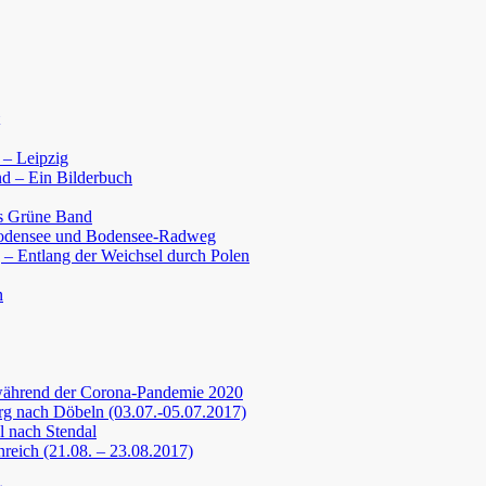
 – Leipzig
d – Ein Bilderbuch
s Grüne Band
Bodensee und Bodensee-Radweg
 – Entlang der Weichsel durch Polen
n
während der Corona-Pandemie 2020
g nach Döbeln (03.07.-05.07.2017)
 nach Stendal
nreich (21.08. – 23.08.2017)