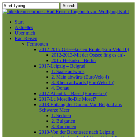
Skip
Search
to
Close
main
Search
content
Menu
Start
Aktuelles
Über mich
Rad-Reisen
Fernrouten
2012-2015-Ostseeküsten-Route (EuroVelo 10)
2012-2013-Mit der Ostsee fing es an!-
2015-Helsinki – Berlin
2017-Leipzig – Belgrad
1. Saale aufwärts
2. Main abwärts (EuroVelo 4)
3. Rhein aufwärts (EuroVelo 15)
4. Donau
2017-Atlantik – Basel (Eurovelo 6)
2017-La Moselle-Die Mosel7
2018-Entlang der Donau: Von Belgrad ans
Schwarze Meer
1. Serbien
2. Bulgarien
3. Rumänien
2018-Von der Barentssee nach Leipzig