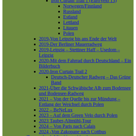
Iron Curtain Trail 1 (EuroVelo 13)
Norwegen/Finnland
Russland
Estland
Lettland
Litauen
Polen
2019-Von Leipzig bis ans Ende der Welt
2019-Der Berliner Mauerradweg
2019-Leipzig – Stettiner Haff – Usedom –
Leipzig
2020-Mit dem Fahrrad durch Deutschland – Ein
Bilderbuch
2020-Iron Curtain Trail 2
Deutsch-Deutscher Radweg – Das Grüne
Band
2021-Über die Schwäbische Alb zum Bodensee
und Bodensee-Radweg
2021 – Von der Quelle bis zur Mündung –
Entlang der Weichsel durch Polen
2022 – BeNeLux
2023 – Auf dem Green Velo durch Polen
2023 Tauber-Altmühl-Tour
2024 – Von Paris nach Calais
2024 -Von Zakopane nach Cottbus