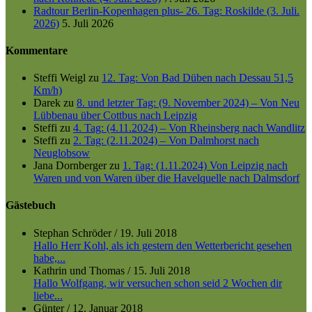
Radtour Berlin-Kopenhagen plus- 26. Tag: Roskilde (3. Juli.
2026)
5. Juli 2026
Kommentare
Steffi Weigl
zu
12. Tag: Von Bad Düben nach Dessau 51,5
Km/h)
Darek
zu
8. und letzter Tag: (9. November 2024) – Von Neu
Lübbenau über Cottbus nach Leipzig
Steffi
zu
4. Tag: (4.11.2024) – Von Rheinsberg nach Wandlitz
Steffi
zu
2. Tag: (2.11.2024) – Von Dalmhorst nach
Neuglobsow
Jana Dornberger
zu
1. Tag: (1.11.2024) Von Leipzig nach
Waren und von Waren über die Havelquelle nach Dalmsdorf
Gästebuch
Stephan Schröder
/
19. Juli 2018
Hallo Herr Kohl, als ich gestern den Wetterbericht gesehen
habe,...
Kathrin und Thomas
/
15. Juli 2018
Hallo Wolfgang, wir versuchen schon seid 2 Wochen dir
liebe...
Günter
/
12. Januar 2018