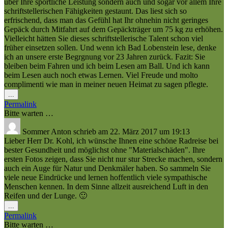
über Ihre sportliche Leistung sondern auch und sogar vor allem Ihre
schriftstellerischen Fähigkeiten gestaunt. Das liest sich so
erfrischend, dass man das Gefühl hat Ihr ohnehin nicht geringes
Gepäck durch Mitfahrt auf dem Gepäckträger um 75 kg zu erhöhen.
Vielleicht hätten Sie dieses schriftstellerische Talent schon viel
früher einsetzen sollen. Und wenn ich Bad Lobenstein lese, denke
ich an unsere erste Begrgnung vor 23 Jahren zurück. Fazit: Sie
bleiben beim Fahren und ich beim Lesen am Ball. Und ich kann
beim Lesen auch noch etwas Lernen. Viel Freude und molto
complimenti wie man in meiner neuen Heimat zu sagen pflegte.
Diese
...
Metabox
Permalink
ein-/ausblenden.
Bitte warten …
Sommer Anton
schrieb am
22. März 2017
um
19:13
Lieber Herr Dr. Kohl, ich wünsche Ihnen eine schöne Radreise bei
bester Gesundheit und möglichst ohne "Materialschäden". Ihre
ersten Fotos zeigen, dass Sie nicht nur stur Strecke machen, sondern
auch ein Auge für Natur und Denkmäler haben. So sammeln Sie
viele neue Eindrücke und lernen hoffentlich viele sympathische
Menschen kennen. In dem Sinne allzeit ausreichend Luft in den
Reifen und der Lunge. 🙂
Diese
...
Metabox
Permalink
ein-/ausblenden.
Bitte warten …