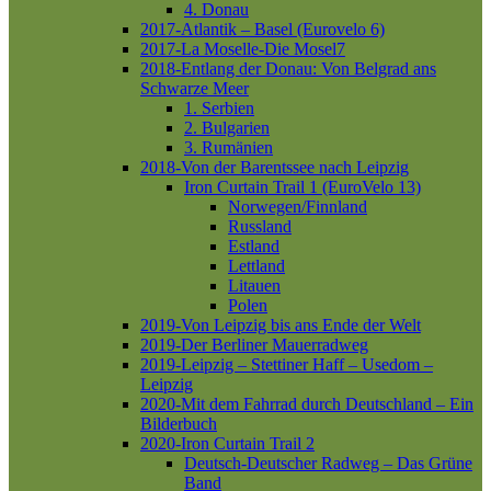
4. Donau
2017-Atlantik – Basel (Eurovelo 6)
2017-La Moselle-Die Mosel7
2018-Entlang der Donau: Von Belgrad ans
Schwarze Meer
1. Serbien
2. Bulgarien
3. Rumänien
2018-Von der Barentssee nach Leipzig
Iron Curtain Trail 1 (EuroVelo 13)
Norwegen/Finnland
Russland
Estland
Lettland
Litauen
Polen
2019-Von Leipzig bis ans Ende der Welt
2019-Der Berliner Mauerradweg
2019-Leipzig – Stettiner Haff – Usedom –
Leipzig
2020-Mit dem Fahrrad durch Deutschland – Ein
Bilderbuch
2020-Iron Curtain Trail 2
Deutsch-Deutscher Radweg – Das Grüne
Band