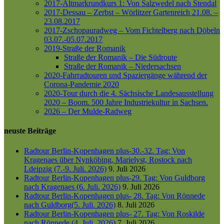
2017-Altmarkrundkurs 1: Von Salzwedel nach Stendal
2017-Dessau – Zerbst – Wörlitzer Gartenreich
21.08. –
23.08.2017
2017-Zschopauradweg – Vom Fichtelberg nach Döbeln
03.07.-05.07.2017
2019-Straße der Romanik
Straße der Romanik – Die Südroute
Straße der Romanik – Niedersachsen
2020-Fahrradtouren und Spaziergänge während der
Corona-Pandemie 2020
2020-Tour durch die 4. Sächsische Landesausstellung
2020 – Boom. 500 Jahre Industriekultur in Sachsen.
2026 – Der Mulde-Radweg
neuste Beiträge
Radtour Berlin-Kopenhagen plus-30.-32. Tag: Von
Kragenaes über Nynköbing, Marielyst, Rostock nach
Ldeipzig (7.-9. Juli. 2026)
9. Juli 2026
Radtour Berlin-Kopenhagen plus-29. Tag: Von Guldborg
nach Kragenaes (6. Juli. 2026)
9. Juli 2026
Radtour Berlin-Kopenhagen plus- 28. Tag: Von Rönnede
nach Guldborg(5. Juli. 2026)
8. Juli 2026
Radtour Berlin-Kopenhagen plus- 27. Tag: Von Roskilde
nach Rönnede (4. Juli. 2026)
7. Juli 2026