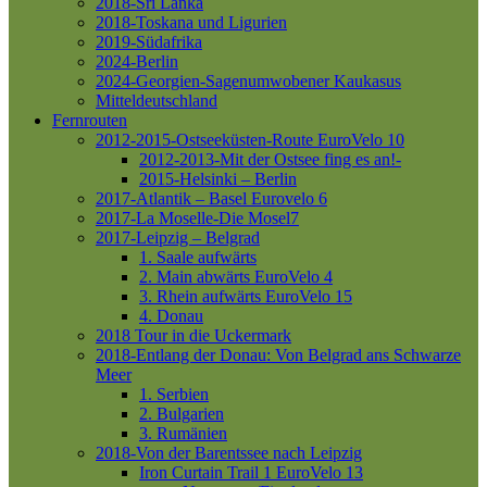
2018-Sri Lanka
2018-Toskana und Ligurien
2019-Südafrika
2024-Berlin
2024-Georgien-Sagenumwobener Kaukasus
Mitteldeutschland
Fernrouten
2012-2015-Ostseeküsten-Route
EuroVelo 10
2012-2013-Mit der Ostsee fing es an!-
2015-Helsinki – Berlin
2017-Atlantik – Basel
Eurovelo 6
2017-La Moselle-Die Mosel7
2017-Leipzig – Belgrad
1. Saale aufwärts
2. Main abwärts
EuroVelo 4
3. Rhein aufwärts
EuroVelo 15
4. Donau
2018 Tour in die Uckermark
2018-Entlang der Donau: Von Belgrad ans Schwarze
Meer
1. Serbien
2. Bulgarien
3. Rumänien
2018-Von der Barentssee nach Leipzig
Iron Curtain Trail 1
EuroVelo 13