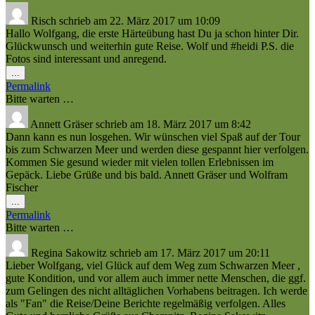
Risch
schrieb am
22. März 2017
um
10:09
Hallo Wolfgang, die erste Härteübung hast Du ja schon hinter Dir.
Glückwunsch und weiterhin gute Reise. Wolf und #heidi P.S. die
Fotos sind interessant und anregend.
Diese
...
Metabox
Permalink
ein-/ausblenden.
Bitte warten …
Annett Gräser
schrieb am
18. März 2017
um
8:42
Dann kann es nun losgehen. Wir wünschen viel Spaß auf der Tour
bis zum Schwarzen Meer und werden diese gespannt hier verfolgen.
Kommen Sie gesund wieder mit vielen tollen Erlebnissen im
Gepäck. Liebe Grüße und bis bald. Annett Gräser und Wolfram
Fischer
Diese
...
Metabox
Permalink
ein-/ausblenden.
Bitte warten …
Regina Sakowitz
schrieb am
17. März 2017
um
20:11
Lieber Wolfgang, viel Glück auf dem Weg zum Schwarzen Meer ,
gute Kondition, und vor allem auch immer nette Menschen, die ggf.
zum Gelingen des nicht alltäglichen Vorhabens beitragen. Ich werde
als "Fan" die Reise/Deine Berichte regelmäßig verfolgen. Alles