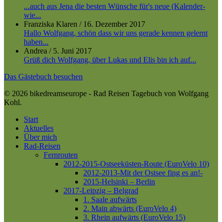
...auch aus Jena die besten Wünsche für's neue (Kalender-
wie...
Franziska Klaren
/
16. Dezember 2017
Hallo Wolfgang, schön dass wir uns gerade kennen gelernt
haben...
Andrea
/
5. Juni 2017
Grüß dich Wolfgang, über Lukas und Elis bin ich auf...
Das Gästebuch besuchen
© 2026 bikedreamseurope - Rad Reisen Tagebuch von Wolfgang
Kohl.
Close
Start
Menu
Aktuelles
Über mich
Rad-Reisen
Fernrouten
2012-2015-Ostseeküsten-Route (EuroVelo 10)
2012-2013-Mit der Ostsee fing es an!-
2015-Helsinki – Berlin
2017-Leipzig – Belgrad
1. Saale aufwärts
2. Main abwärts (EuroVelo 4)
3. Rhein aufwärts (EuroVelo 15)