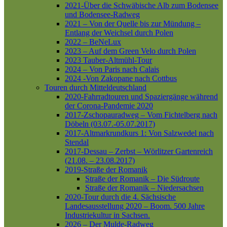
2021-Über die Schwäbische Alb zum Bodensee
und Bodensee-Radweg
2021 – Von der Quelle bis zur Mündung –
Entlang der Weichsel durch Polen
2022 – BeNeLux
2023 – Auf dem Green Velo durch Polen
2023 Tauber-Altmühl-Tour
2024 – Von Paris nach Calais
2024 -Von Zakopane nach Cottbus
Touren durch Mitteldeutschland
2020-Fahrradtouren und Spaziergänge während
der Corona-Pandemie 2020
2017-Zschopauradweg – Vom Fichtelberg nach
Döbeln (03.07.-05.07.2017)
2017-Altmarkrundkurs 1: Von Salzwedel nach
Stendal
2017-Dessau – Zerbst – Wörlitzer Gartenreich
(21.08. – 23.08.2017)
2019-Straße der Romanik
Straße der Romanik – Die Südroute
Straße der Romanik – Niedersachsen
2020-Tour durch die 4. Sächsische
Landesausstellung 2020 – Boom. 500 Jahre
Industriekultur in Sachsen.
2026 – Der Mulde-Radweg