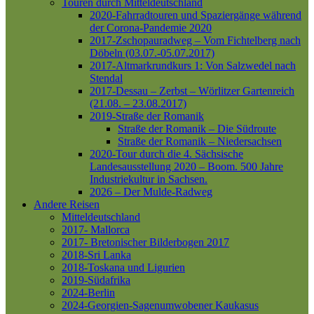
Touren durch Mitteldeutschland
2020-Fahrradtouren und Spaziergänge während
der Corona-Pandemie 2020
2017-Zschopauradweg – Vom Fichtelberg nach
Döbeln (03.07.-05.07.2017)
2017-Altmarkrundkurs 1: Von Salzwedel nach
Stendal
2017-Dessau – Zerbst – Wörlitzer Gartenreich
(21.08. – 23.08.2017)
2019-Straße der Romanik
Straße der Romanik – Die Südroute
Straße der Romanik – Niedersachsen
2020-Tour durch die 4. Sächsische
Landesausstellung 2020 – Boom. 500 Jahre
Industriekultur in Sachsen.
2026 – Der Mulde-Radweg
Andere Reisen
Mitteldeutschland
2017- Mallorca
2017- Bretonischer Bilderbogen 2017
2018-Sri Lanka
2018-Toskana und Ligurien
2019-Südafrika
2024-Berlin
2024-Georgien-Sagenumwobener Kaukasus