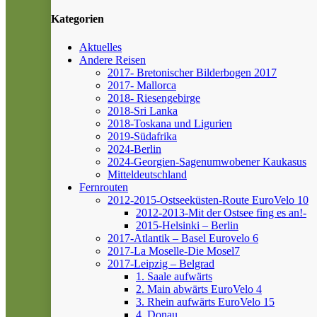
Kategorien
Aktuelles
Andere Reisen
2017- Bretonischer Bilderbogen 2017
2017- Mallorca
2018- Riesengebirge
2018-Sri Lanka
2018-Toskana und Ligurien
2019-Südafrika
2024-Berlin
2024-Georgien-Sagenumwobener Kaukasus
Mitteldeutschland
Fernrouten
2012-2015-Ostseeküsten-Route
EuroVelo 10
2012-2013-Mit der Ostsee fing es an!-
2015-Helsinki – Berlin
2017-Atlantik – Basel
Eurovelo 6
2017-La Moselle-Die Mosel7
2017-Leipzig – Belgrad
1. Saale aufwärts
2. Main abwärts
EuroVelo 4
3. Rhein aufwärts
EuroVelo 15
4. Donau