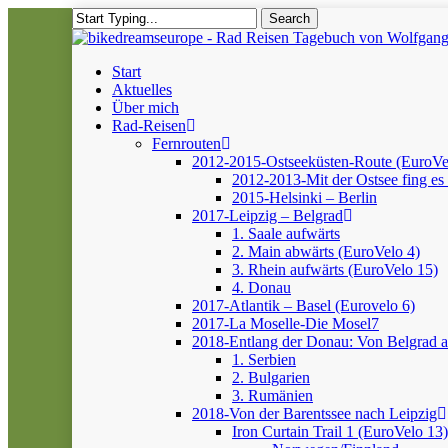
Skip
Search
to
Close
main
Search
content
Menu
Start
Aktuelles
Über mich
Rad-Reisen
Fernrouten
2012-2015-Ostseeküsten-Route (EuroVe
2012-2013-Mit der Ostsee fing es 
2015-Helsinki – Berlin
2017-Leipzig – Belgrad
1. Saale aufwärts
2. Main abwärts (EuroVelo 4)
3. Rhein aufwärts (EuroVelo 15)
4. Donau
2017-Atlantik – Basel (Eurovelo 6)
2017-La Moselle-Die Mosel7
2018-Entlang der Donau: Von Belgrad 
1. Serbien
2. Bulgarien
3. Rumänien
2018-Von der Barentssee nach Leipzig
Iron Curtain Trail 1 (EuroVelo 13)