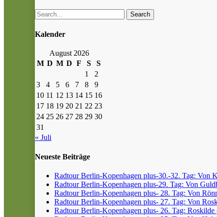
Search
Kalender
August 2026
M
D
M
D
F
S
S
1
2
3
4
5
6
7
8
9
10
11
12
13
14
15
16
17
18
19
20
21
22
23
24
25
26
27
28
29
30
31
« Juli
Neueste Beiträge
Radtour Berlin-Kopenhagen plus-30.-32. Tag: Von Kr
Radtour Berlin-Kopenhagen plus-29. Tag: Von Guldb
Radtour Berlin-Kopenhagen plus- 28. Tag: Von Rönn
Radtour Berlin-Kopenhagen plus- 27. Tag: Von Roski
Radtour Berlin-Kopenhagen plus- 26. Tag: Roskilde (