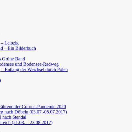
 – Leipzig
d – Ein Bilderbuch
s Grüne Band
Bodensee und Bodensee-Radweg
 – Entlang der Weichsel durch Polen
n
während der Corona-Pandemie 2020
g nach Döbeln (03.07.-05.07.2017)
 nach Stendal
nreich (21.08. – 23.08.2017)