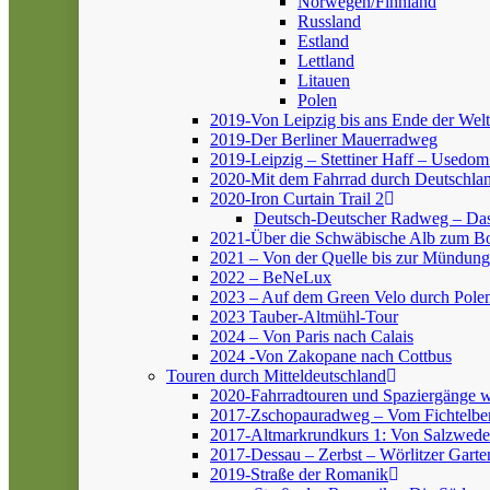
Norwegen/Finnland
Russland
Estland
Lettland
Litauen
Polen
2019-Von Leipzig bis ans Ende der Welt
2019-Der Berliner Mauerradweg
2019-Leipzig – Stettiner Haff – Usedom
2020-Mit dem Fahrrad durch Deutschlan
2020-Iron Curtain Trail 2
Deutsch-Deutscher Radweg – Da
2021-Über die Schwäbische Alb zum 
2021 – Von der Quelle bis zur Mündung
2022 – BeNeLux
2023 – Auf dem Green Velo durch Pole
2023 Tauber-Altmühl-Tour
2024 – Von Paris nach Calais
2024 -Von Zakopane nach Cottbus
Touren durch Mitteldeutschland
2020-Fahrradtouren und Spaziergänge 
2017-Zschopauradweg – Vom Fichtelber
2017-Altmarkrundkurs 1: Von Salzwedel
2017-Dessau – Zerbst – Wörlitzer Garte
2019-Straße der Romanik