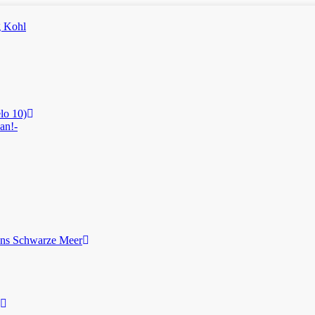
lo 10)
an!-
ans Schwarze Meer