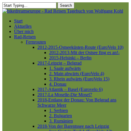
Skip
Search
to
Close
Close
main
Search
Menu
content
Menu
Start
Aktuelles
Über mich
Rad-Reisen
Fernrouten
2012-2015-Ostseeküsten-Route (EuroVelo 10)
2012-2013-Mit der Ostsee fing es an!-
2015-Helsinki – Berlin
2017-Leipzig – Belgrad
1. Saale aufwärts
2. Main abwärts (EuroVelo 4)
3. Rhein aufwärts (EuroVelo 15)
4. Donau
2017-Atlantik – Basel (Eurovelo 6)
2017-La Moselle-Die Mosel7
2018-Entlang der Donau: Von Belgrad ans
Schwarze Meer
1. Serbien
2. Bulgarien
3. Rumänien
2018-Von der Barentssee nach Leipzig