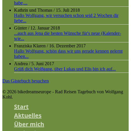
habe,...
Kathrin und Thomas
/
15. Juli 2018
Hallo Wolfgang, wir versuchen schon seid 2 Wochen dir
liebe...
Günter
/
12. Januar 2018
...auch aus Jena die besten Wünsche für's neue (Kalender-
wie...
Franziska Klaren
/
16. Dezember 2017
Hallo Wolfgang, schön dass wir uns gerade kennen gelernt
haben...
Andrea
/
5. Juni 2017
Grüß dich Wolfgang, über Lukas und Elis bin ich auf...
Das Gästebuch besuchen
© 2026 bikedreamseurope - Rad Reisen Tagebuch von Wolfgang
Kohl.
Start
Aktuelles
Über mich