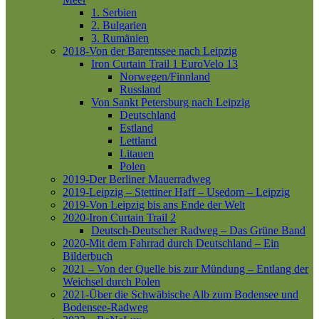
1. Serbien
2. Bulgarien
3. Rumänien
2018-Von der Barentssee nach Leipzig
Iron Curtain Trail 1
EuroVelo 13
Norwegen/Finnland
Russland
Von Sankt Petersburg nach Leipzig
Deutschland
Estland
Lettland
Litauen
Polen
2019-Der Berliner Mauerradweg
2019-Leipzig – Stettiner Haff – Usedom – Leipzig
2019-Von Leipzig bis ans Ende der Welt
2020-Iron Curtain Trail 2
Deutsch-Deutscher Radweg – Das Grüne Band
2020-Mit dem Fahrrad durch Deutschland – Ein
Bilderbuch
2021 – Von der Quelle bis zur Mündung – Entlang der
Weichsel durch Polen
2021-Über die Schwäbische Alb zum Bodensee und
Bodensee-Radweg