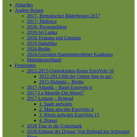
Aktuelles
Andere Reisen
2017- Bretonischer Bilderbogen 2017
2017- Mallorca
2018- Riesengebirge
2018-Sri Lanka
2018-Toskana und Ligurien
2019-Südafrika
2024-Berlin
2024-Georgien-Sagenumwobener Kaukasus
Mitteldeutschland
Fernrouten
2012-2015-Ostseeküsten-Route
EuroVelo 10
2012-2013-Mit der Ostsee fing es an!-
2015-Helsinki – Berlin
2017-Atlantik – Basel
Eurovelo 6
2017-La Moselle-Die Mosel7
2017-Leipzig – Belgrad
1. Saale aufwärts
2. Main abwärts
EuroVelo 4
3. Rhein aufwärts
EuroVelo 15
4. Donau
2018 Tour in die Uckermark
2018-Entlang der Donau: Von Belgrad ans Schwarze
Meer