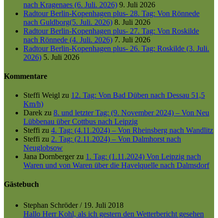
nach Kragenaes (6. Juli. 2026)
9. Juli 2026
Radtour Berlin-Kopenhagen plus- 28. Tag: Von Rönnede
nach Guldborg(5. Juli. 2026)
8. Juli 2026
Radtour Berlin-Kopenhagen plus- 27. Tag: Von Roskilde
nach Rönnede (4. Juli. 2026)
7. Juli 2026
Radtour Berlin-Kopenhagen plus- 26. Tag: Roskilde (3. Juli.
2026)
5. Juli 2026
Kommentare
Steffi Weigl
zu
12. Tag: Von Bad Düben nach Dessau 51,5
Km/h)
Darek
zu
8. und letzter Tag: (9. November 2024) – Von Neu
Lübbenau über Cottbus nach Leipzig
Steffi
zu
4. Tag: (4.11.2024) – Von Rheinsberg nach Wandlitz
Steffi
zu
2. Tag: (2.11.2024) – Von Dalmhorst nach
Neuglobsow
Jana Dornberger
zu
1. Tag: (1.11.2024) Von Leipzig nach
Waren und von Waren über die Havelquelle nach Dalmsdorf
Gästebuch
Stephan Schröder
/
19. Juli 2018
Hallo Herr Kohl, als ich gestern den Wetterbericht gesehen