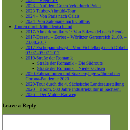
2022 – BeNeLux
2023 – Auf dem Green Velo durch Polen
2023 Tauber-Altmühl-Tour
2024 – Von Paris nach Calais
2024 -Von Zakopane nach Cottbus
Touren durch Mitteldeutschland
2017-Altmarkrundkurs 1: Von Salzwedel nach Stendal
2017-Dessau – Zerbst – Wörlitzer Gartenreich
21.08. –
23.08.2017
2017-Zschopauradweg – Vom Fichtelberg nach Döbeln
03.07.-05.07.2017
2019-Straße der Romanik
Straße der Romanik – Die Südroute
Straße der Romanik – Niedersachsen
2020-Fahrradtouren und Spaziergänge während der
Corona-Pandemie 2020
2020-Tour durch die 4. Sächsische Landesausstellung
2020 – Boom. 500 Jahre Industriekultur in Sachsen.
2026 – Der Mulde-Radweg
Leave a Reply