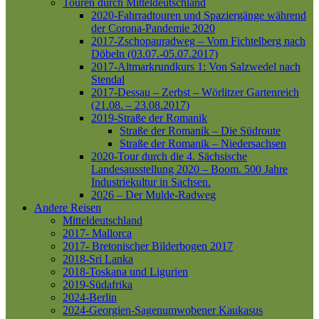
Touren durch Mitteldeutschland
2020-Fahrradtouren und Spaziergänge während
der Corona-Pandemie 2020
2017-Zschopauradweg – Vom Fichtelberg nach
Döbeln (03.07.-05.07.2017)
2017-Altmarkrundkurs 1: Von Salzwedel nach
Stendal
2017-Dessau – Zerbst – Wörlitzer Gartenreich
(21.08. – 23.08.2017)
2019-Straße der Romanik
Straße der Romanik – Die Südroute
Straße der Romanik – Niedersachsen
2020-Tour durch die 4. Sächsische
Landesausstellung 2020 – Boom. 500 Jahre
Industriekultur in Sachsen.
2026 – Der Mulde-Radweg
Andere Reisen
Mitteldeutschland
2017- Mallorca
2017- Bretonischer Bilderbogen 2017
2018-Sri Lanka
2018-Toskana und Ligurien
2019-Südafrika
2024-Berlin
2024-Georgien-Sagenumwobener Kaukasus