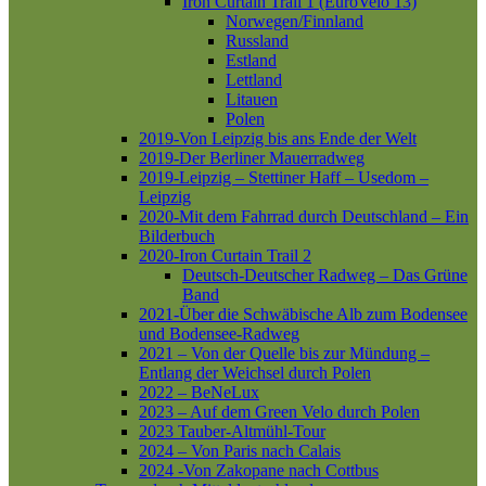
Iron Curtain Trail 1 (EuroVelo 13)
Norwegen/Finnland
Russland
Estland
Lettland
Litauen
Polen
2019-Von Leipzig bis ans Ende der Welt
2019-Der Berliner Mauerradweg
2019-Leipzig – Stettiner Haff – Usedom –
Leipzig
2020-Mit dem Fahrrad durch Deutschland – Ein
Bilderbuch
2020-Iron Curtain Trail 2
Deutsch-Deutscher Radweg – Das Grüne
Band
2021-Über die Schwäbische Alb zum Bodensee
und Bodensee-Radweg
2021 – Von der Quelle bis zur Mündung –
Entlang der Weichsel durch Polen
2022 – BeNeLux
2023 – Auf dem Green Velo durch Polen
2023 Tauber-Altmühl-Tour
2024 – Von Paris nach Calais
2024 -Von Zakopane nach Cottbus