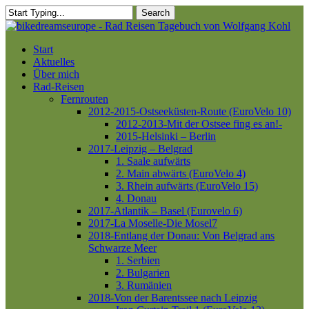
Skip
Search
to
Close
main
Search
content
Menu
Start
Aktuelles
Über mich
Rad-Reisen
Fernrouten
2012-2015-Ostseeküsten-Route (EuroVelo 10)
2012-2013-Mit der Ostsee fing es an!-
2015-Helsinki – Berlin
2017-Leipzig – Belgrad
1. Saale aufwärts
2. Main abwärts (EuroVelo 4)
3. Rhein aufwärts (EuroVelo 15)
4. Donau
2017-Atlantik – Basel (Eurovelo 6)
2017-La Moselle-Die Mosel7
2018-Entlang der Donau: Von Belgrad ans
Schwarze Meer
1. Serbien
2. Bulgarien
3. Rumänien
2018-Von der Barentssee nach Leipzig