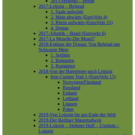
2015-Helsinki – Berlin
2017-Leipzig – Belgrad
1. Saale aufwärts
2. Main abwärts (EuroVelo 4)
3. Rhein aufwärts (EuroVelo 15)
4. Donau
2017-Atlantik – Basel (Eurovelo 6)
2017-La Moselle-Die Mosel7
2018-Entlang der Donau: Von Belgrad ans
Schwarze Meer
1. Serbien
2. Bulgarien
3. Rumänien
2018-Von der Barentssee nach Leipzig
Iron Curtain Trail 1 (EuroVelo 13)
Norwegen/Finnland
Russland
Estland
Lettland
Litauen
Polen
2019-Von Leipzig bis ans Ende der Welt
2019-Der Berliner Mauerradweg
2019-Leipzig – Stettiner Haff – Usedom –
Leipzig