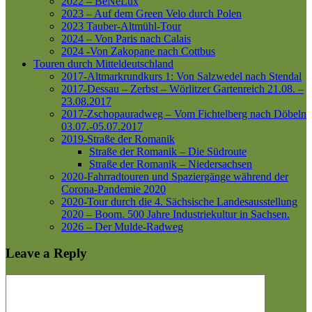
2022 – BeNeLux
2023 – Auf dem Green Velo durch Polen
2023 Tauber-Altmühl-Tour
2024 – Von Paris nach Calais
2024 -Von Zakopane nach Cottbus
Touren durch Mitteldeutschland
2017-Altmarkrundkurs 1: Von Salzwedel nach Stendal
2017-Dessau – Zerbst – Wörlitzer Gartenreich
21.08. –
23.08.2017
2017-Zschopauradweg – Vom Fichtelberg nach Döbeln
03.07.-05.07.2017
2019-Straße der Romanik
Straße der Romanik – Die Südroute
Straße der Romanik – Niedersachsen
2020-Fahrradtouren und Spaziergänge während der
Corona-Pandemie 2020
2020-Tour durch die 4. Sächsische Landesausstellung
2020 – Boom. 500 Jahre Industriekultur in Sachsen.
2026 – Der Mulde-Radweg
Leave a Reply