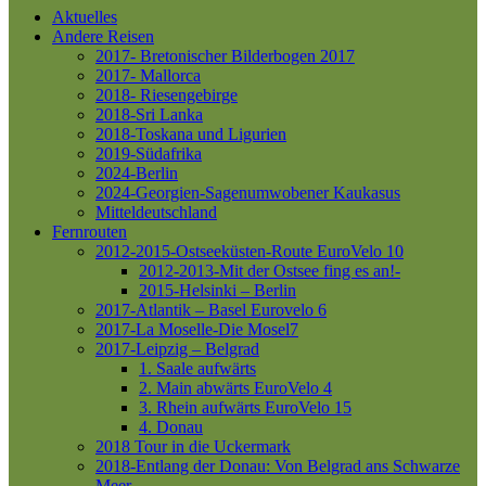
Aktuelles
Andere Reisen
2017- Bretonischer Bilderbogen 2017
2017- Mallorca
2018- Riesengebirge
2018-Sri Lanka
2018-Toskana und Ligurien
2019-Südafrika
2024-Berlin
2024-Georgien-Sagenumwobener Kaukasus
Mitteldeutschland
Fernrouten
2012-2015-Ostseeküsten-Route
EuroVelo 10
2012-2013-Mit der Ostsee fing es an!-
2015-Helsinki – Berlin
2017-Atlantik – Basel
Eurovelo 6
2017-La Moselle-Die Mosel7
2017-Leipzig – Belgrad
1. Saale aufwärts
2. Main abwärts
EuroVelo 4
3. Rhein aufwärts
EuroVelo 15
4. Donau
2018 Tour in die Uckermark
2018-Entlang der Donau: Von Belgrad ans Schwarze
Meer