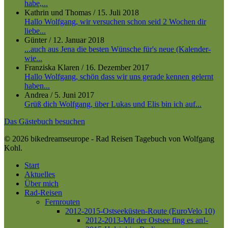
habe,...
Kathrin und Thomas
/
15. Juli 2018
Hallo Wolfgang, wir versuchen schon seid 2 Wochen dir
liebe...
Günter
/
12. Januar 2018
...auch aus Jena die besten Wünsche für's neue (Kalender-
wie...
Franziska Klaren
/
16. Dezember 2017
Hallo Wolfgang, schön dass wir uns gerade kennen gelernt
haben...
Andrea
/
5. Juni 2017
Grüß dich Wolfgang, über Lukas und Elis bin ich auf...
Das Gästebuch besuchen
© 2026 bikedreamseurope - Rad Reisen Tagebuch von Wolfgang
Kohl.
Close
Start
Menu
Aktuelles
Über mich
Rad-Reisen
Fernrouten
2012-2015-Ostseeküsten-Route (EuroVelo 10)
2012-2013-Mit der Ostsee fing es an!-