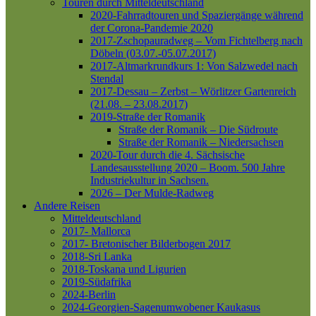
Touren durch Mitteldeutschland
2020-Fahrradtouren und Spaziergänge während
der Corona-Pandemie 2020
2017-Zschopauradweg – Vom Fichtelberg nach
Döbeln (03.07.-05.07.2017)
2017-Altmarkrundkurs 1: Von Salzwedel nach
Stendal
2017-Dessau – Zerbst – Wörlitzer Gartenreich
(21.08. – 23.08.2017)
2019-Straße der Romanik
Straße der Romanik – Die Südroute
Straße der Romanik – Niedersachsen
2020-Tour durch die 4. Sächsische
Landesausstellung 2020 – Boom. 500 Jahre
Industriekultur in Sachsen.
2026 – Der Mulde-Radweg
Andere Reisen
Mitteldeutschland
2017- Mallorca
2017- Bretonischer Bilderbogen 2017
2018-Sri Lanka
2018-Toskana und Ligurien
2019-Südafrika
2024-Berlin
2024-Georgien-Sagenumwobener Kaukasus