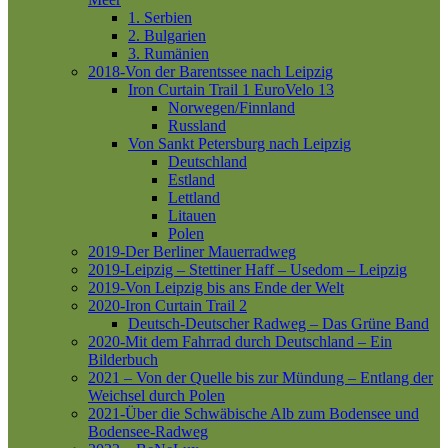
1. Serbien
2. Bulgarien
3. Rumänien
2018-Von der Barentssee nach Leipzig
Iron Curtain Trail 1
EuroVelo 13
Norwegen/Finnland
Russland
Von Sankt Petersburg nach Leipzig
Deutschland
Estland
Lettland
Litauen
Polen
2019-Der Berliner Mauerradweg
2019-Leipzig – Stettiner Haff – Usedom – Leipzig
2019-Von Leipzig bis ans Ende der Welt
2020-Iron Curtain Trail 2
Deutsch-Deutscher Radweg – Das Grüne Band
2020-Mit dem Fahrrad durch Deutschland – Ein
Bilderbuch
2021 – Von der Quelle bis zur Mündung – Entlang der
Weichsel durch Polen
2021-Über die Schwäbische Alb zum Bodensee und
Bodensee-Radweg