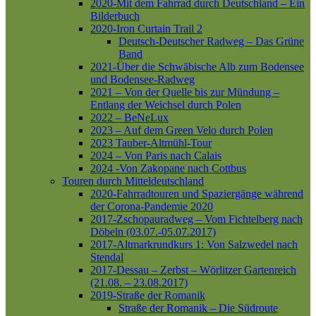
2020-Mit dem Fahrrad durch Deutschland – Ein
Bilderbuch
2020-Iron Curtain Trail 2
Deutsch-Deutscher Radweg – Das Grüne
Band
2021-Über die Schwäbische Alb zum Bodensee
und Bodensee-Radweg
2021 – Von der Quelle bis zur Mündung –
Entlang der Weichsel durch Polen
2022 – BeNeLux
2023 – Auf dem Green Velo durch Polen
2023 Tauber-Altmühl-Tour
2024 – Von Paris nach Calais
2024 -Von Zakopane nach Cottbus
Touren durch Mitteldeutschland
2020-Fahrradtouren und Spaziergänge während
der Corona-Pandemie 2020
2017-Zschopauradweg – Vom Fichtelberg nach
Döbeln (03.07.-05.07.2017)
2017-Altmarkrundkurs 1: Von Salzwedel nach
Stendal
2017-Dessau – Zerbst – Wörlitzer Gartenreich
(21.08. – 23.08.2017)
2019-Straße der Romanik
Straße der Romanik – Die Südroute