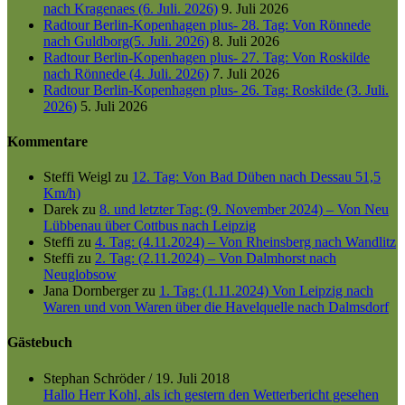
nach Kragenaes (6. Juli. 2026)
9. Juli 2026
Radtour Berlin-Kopenhagen plus- 28. Tag: Von Rönnede
nach Guldborg(5. Juli. 2026)
8. Juli 2026
Radtour Berlin-Kopenhagen plus- 27. Tag: Von Roskilde
nach Rönnede (4. Juli. 2026)
7. Juli 2026
Radtour Berlin-Kopenhagen plus- 26. Tag: Roskilde (3. Juli.
2026)
5. Juli 2026
Kommentare
Steffi Weigl
zu
12. Tag: Von Bad Düben nach Dessau 51,5
Km/h)
Darek
zu
8. und letzter Tag: (9. November 2024) – Von Neu
Lübbenau über Cottbus nach Leipzig
Steffi
zu
4. Tag: (4.11.2024) – Von Rheinsberg nach Wandlitz
Steffi
zu
2. Tag: (2.11.2024) – Von Dalmhorst nach
Neuglobsow
Jana Dornberger
zu
1. Tag: (1.11.2024) Von Leipzig nach
Waren und von Waren über die Havelquelle nach Dalmsdorf
Gästebuch
Stephan Schröder
/
19. Juli 2018
Hallo Herr Kohl, als ich gestern den Wetterbericht gesehen