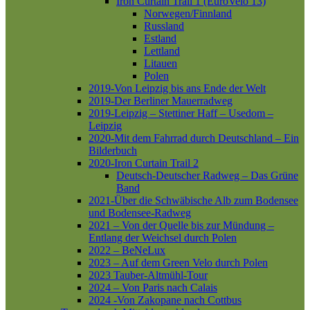
Iron Curtain Trail 1 (EuroVelo 13)
Norwegen/Finnland
Russland
Estland
Lettland
Litauen
Polen
2019-Von Leipzig bis ans Ende der Welt
2019-Der Berliner Mauerradweg
2019-Leipzig – Stettiner Haff – Usedom –
Leipzig
2020-Mit dem Fahrrad durch Deutschland – Ein
Bilderbuch
2020-Iron Curtain Trail 2
Deutsch-Deutscher Radweg – Das Grüne
Band
2021-Über die Schwäbische Alb zum Bodensee
und Bodensee-Radweg
2021 – Von der Quelle bis zur Mündung –
Entlang der Weichsel durch Polen
2022 – BeNeLux
2023 – Auf dem Green Velo durch Polen
2023 Tauber-Altmühl-Tour
2024 – Von Paris nach Calais
2024 -Von Zakopane nach Cottbus