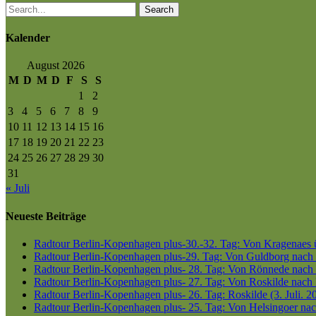
Search
Kalender
August 2026
M
D
M
D
F
S
S
1
2
3
4
5
6
7
8
9
10
11
12
13
14
15
16
17
18
19
20
21
22
23
24
25
26
27
28
29
30
31
« Juli
Neueste Beiträge
Radtour Berlin-Kopenhagen plus-30.-32. Tag: Von Kragenaes üb
Radtour Berlin-Kopenhagen plus-29. Tag: Von Guldborg nach K
Radtour Berlin-Kopenhagen plus- 28. Tag: Von Rönnede nach G
Radtour Berlin-Kopenhagen plus- 27. Tag: Von Roskilde nach 
Radtour Berlin-Kopenhagen plus- 26. Tag: Roskilde (3. Juli. 2
Radtour Berlin-Kopenhagen plus- 25. Tag: Von Helsingoer nach