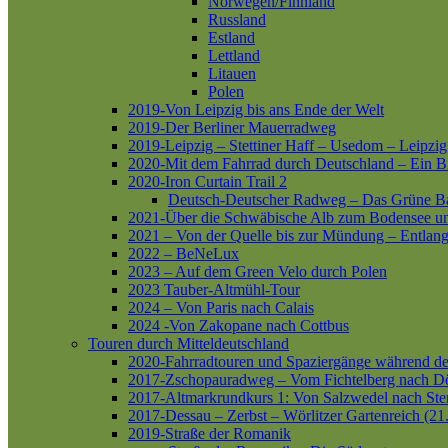
Norwegen/Finnland
Russland
Estland
Lettland
Litauen
Polen
2019-Von Leipzig bis ans Ende der Welt
2019-Der Berliner Mauerradweg
2019-Leipzig – Stettiner Haff – Usedom – Leipzig
2020-Mit dem Fahrrad durch Deutschland – Ein B
2020-Iron Curtain Trail 2
Deutsch-Deutscher Radweg – Das Grüne B
2021-Über die Schwäbische Alb zum Bodensee 
2021 – Von der Quelle bis zur Mündung – Entlang
2022 – BeNeLux
2023 – Auf dem Green Velo durch Polen
2023 Tauber-Altmühl-Tour
2024 – Von Paris nach Calais
2024 -Von Zakopane nach Cottbus
Touren durch Mitteldeutschland
2020-Fahrradtouren und Spaziergänge während d
2017-Zschopauradweg – Vom Fichtelberg nach Dö
2017-Altmarkrundkurs 1: Von Salzwedel nach Ste
2017-Dessau – Zerbst – Wörlitzer Gartenreich (21
2019-Straße der Romanik