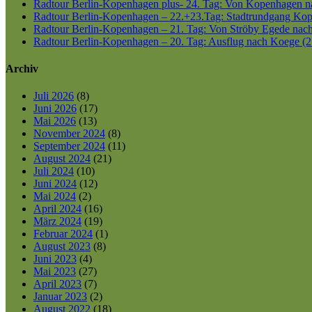
Radtour Berlin-Kopenhagen plus- 24. Tag: Von Kopenhagen nac
Radtour Berlin-Kopenhagen – 22.+23.Tag: Stadtrundgang Kop
Radtour Berlin-Kopenhagen – 21. Tag: Von Ströby Egede nac
Radtour Berlin-Kopenhagen – 20. Tag: Ausflug nach Koege (2
Archiv
Juli 2026
(8)
Juni 2026
(17)
Mai 2026
(13)
November 2024
(8)
September 2024
(11)
August 2024
(21)
Juli 2024
(10)
Juni 2024
(12)
Mai 2024
(2)
April 2024
(16)
März 2024
(19)
Februar 2024
(1)
August 2023
(8)
Juni 2023
(4)
Mai 2023
(27)
April 2023
(7)
Januar 2023
(2)
August 2022
(18)