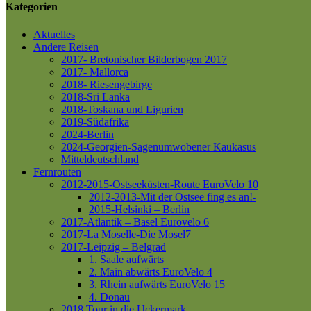
Kategorien
Aktuelles
Andere Reisen
2017- Bretonischer Bilderbogen 2017
2017- Mallorca
2018- Riesengebirge
2018-Sri Lanka
2018-Toskana und Ligurien
2019-Südafrika
2024-Berlin
2024-Georgien-Sagenumwobener Kaukasus
Mitteldeutschland
Fernrouten
2012-2015-Ostseeküsten-Route
EuroVelo 10
2012-2013-Mit der Ostsee fing es an!-
2015-Helsinki – Berlin
2017-Atlantik – Basel
Eurovelo 6
2017-La Moselle-Die Mosel7
2017-Leipzig – Belgrad
1. Saale aufwärts
2. Main abwärts
EuroVelo 4
3. Rhein aufwärts
EuroVelo 15
4. Donau
2018 Tour in die Uckermark