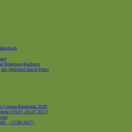
ilderbuch
and
und Bodensee-Radweg
 der Weichsel durch Polen
er Corona-Pandemie 2020
beln (03.07.-05.07.2017)
ndal
.08. – 23.08.2017)