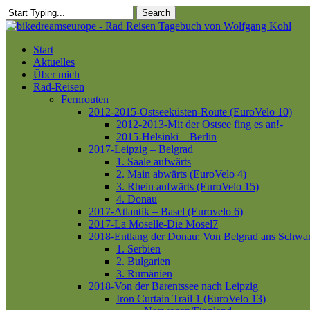
Skip
Search
to
Close
main
Search
content
Menu
Start
Aktuelles
Über mich
Rad-Reisen
Fernrouten
2012-2015-Ostseeküsten-Route (EuroVelo 10)
2012-2013-Mit der Ostsee fing es an!-
2015-Helsinki – Berlin
2017-Leipzig – Belgrad
1. Saale aufwärts
2. Main abwärts (EuroVelo 4)
3. Rhein aufwärts (EuroVelo 15)
4. Donau
2017-Atlantik – Basel (Eurovelo 6)
2017-La Moselle-Die Mosel7
2018-Entlang der Donau: Von Belgrad ans Schwa
1. Serbien
2. Bulgarien
3. Rumänien
2018-Von der Barentssee nach Leipzig
Iron Curtain Trail 1 (EuroVelo 13)