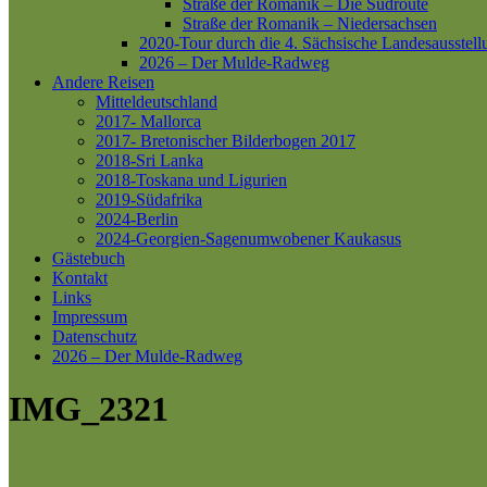
Straße der Romanik – Die Südroute
Straße der Romanik – Niedersachsen
2020-Tour durch die 4. Sächsische Landesausstell
2026 – Der Mulde-Radweg
Andere Reisen
Mitteldeutschland
2017- Mallorca
2017- Bretonischer Bilderbogen 2017
2018-Sri Lanka
2018-Toskana und Ligurien
2019-Südafrika
2024-Berlin
2024-Georgien-Sagenumwobener Kaukasus
Gästebuch
Kontakt
Links
Impressum
Datenschutz
2026 – Der Mulde-Radweg
IMG_2321