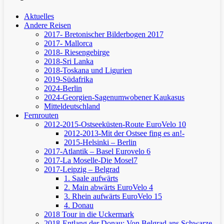
Aktuelles
Andere Reisen
2017- Bretonischer Bilderbogen 2017
2017- Mallorca
2018- Riesengebirge
2018-Sri Lanka
2018-Toskana und Ligurien
2019-Südafrika
2024-Berlin
2024-Georgien-Sagenumwobener Kaukasus
Mitteldeutschland
Fernrouten
2012-2015-Ostseeküsten-Route
EuroVelo 10
2012-2013-Mit der Ostsee fing es an!-
2015-Helsinki – Berlin
2017-Atlantik – Basel
Eurovelo 6
2017-La Moselle-Die Mosel7
2017-Leipzig – Belgrad
1. Saale aufwärts
2. Main abwärts
EuroVelo 4
3. Rhein aufwärts
EuroVelo 15
4. Donau
2018 Tour in die Uckermark
2018-Entlang der Donau: Von Belgrad ans Schwarze