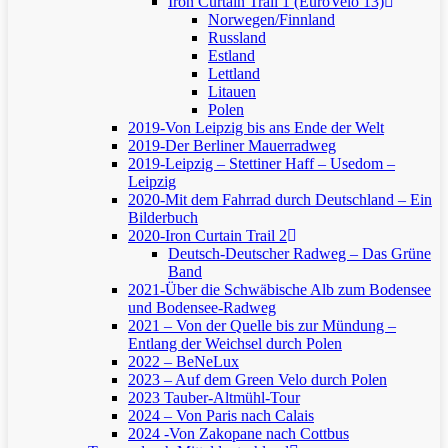
Iron Curtain Trail 1 (EuroVelo 13)
Norwegen/Finnland
Russland
Estland
Lettland
Litauen
Polen
2019-Von Leipzig bis ans Ende der Welt
2019-Der Berliner Mauerradweg
2019-Leipzig – Stettiner Haff – Usedom –
Leipzig
2020-Mit dem Fahrrad durch Deutschland – Ein
Bilderbuch
2020-Iron Curtain Trail 2
Deutsch-Deutscher Radweg – Das Grüne
Band
2021-Über die Schwäbische Alb zum Bodensee
und Bodensee-Radweg
2021 – Von der Quelle bis zur Mündung –
Entlang der Weichsel durch Polen
2022 – BeNeLux
2023 – Auf dem Green Velo durch Polen
2023 Tauber-Altmühl-Tour
2024 – Von Paris nach Calais
2024 -Von Zakopane nach Cottbus