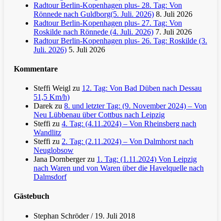
Radtour Berlin-Kopenhagen plus- 28. Tag: Von
Rönnede nach Guldborg(5. Juli. 2026)
8. Juli 2026
Radtour Berlin-Kopenhagen plus- 27. Tag: Von
Roskilde nach Rönnede (4. Juli. 2026)
7. Juli 2026
Radtour Berlin-Kopenhagen plus- 26. Tag: Roskilde (3.
Juli. 2026)
5. Juli 2026
Kommentare
Steffi Weigl
zu
12. Tag: Von Bad Düben nach Dessau
51,5 Km/h)
Darek
zu
8. und letzter Tag: (9. November 2024) – Von
Neu Lübbenau über Cottbus nach Leipzig
Steffi
zu
4. Tag: (4.11.2024) – Von Rheinsberg nach
Wandlitz
Steffi
zu
2. Tag: (2.11.2024) – Von Dalmhorst nach
Neuglobsow
Jana Dornberger
zu
1. Tag: (1.11.2024) Von Leipzig
nach Waren und von Waren über die Havelquelle nach
Dalmsdorf
Gästebuch
Stephan Schröder
/
19. Juli 2018