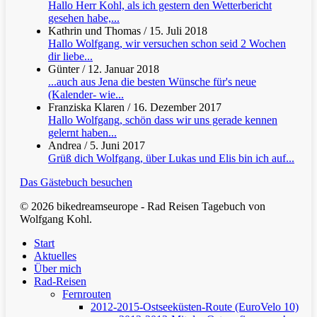
Hallo Herr Kohl, als ich gestern den Wetterbericht
gesehen habe,...
Kathrin und Thomas
/
15. Juli 2018
Hallo Wolfgang, wir versuchen schon seid 2 Wochen
dir liebe...
Günter
/
12. Januar 2018
...auch aus Jena die besten Wünsche für's neue
(Kalender- wie...
Franziska Klaren
/
16. Dezember 2017
Hallo Wolfgang, schön dass wir uns gerade kennen
gelernt haben...
Andrea
/
5. Juni 2017
Grüß dich Wolfgang, über Lukas und Elis bin ich auf...
Das Gästebuch besuchen
© 2026 bikedreamseurope - Rad Reisen Tagebuch von
Wolfgang Kohl.
Clos
Start
Men
Aktuelles
Über mich
Rad-Reisen
Fernrouten
2012-2015-Ostseeküsten-Route (EuroVelo 10)