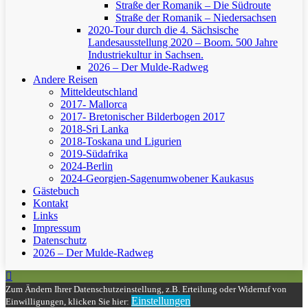
Straße der Romanik – Die Südroute
Straße der Romanik – Niedersachsen
2020-Tour durch die 4. Sächsische
Landesausstellung 2020 – Boom. 500 Jahre
Industriekultur in Sachsen.
2026 – Der Mulde-Radweg
Andere Reisen
Mitteldeutschland
2017- Mallorca
2017- Bretonischer Bilderbogen 2017
2018-Sri Lanka
2018-Toskana und Ligurien
2019-Südafrika
2024-Berlin
2024-Georgien-Sagenumwobener Kaukasus
Gästebuch
Kontakt
Links
Impressum
Datenschutz
2026 – Der Mulde-Radweg
Zum Ändern Ihrer Datenschutzeinstellung, z.B. Erteilung oder Widerruf von
Einstellungen
Einwilligungen, klicken Sie hier: