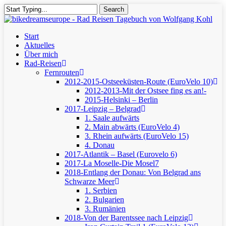
Skip
Search
to
Close
main
Search
content
Menu
Start
Aktuelles
Über mich
Rad-Reisen
Fernrouten
2012-2015-Ostseeküsten-Route (EuroVelo 10)
2012-2013-Mit der Ostsee fing es an!-
2015-Helsinki – Berlin
2017-Leipzig – Belgrad
1. Saale aufwärts
2. Main abwärts (EuroVelo 4)
3. Rhein aufwärts (EuroVelo 15)
4. Donau
2017-Atlantik – Basel (Eurovelo 6)
2017-La Moselle-Die Mosel7
2018-Entlang der Donau: Von Belgrad ans
Schwarze Meer
1. Serbien
2. Bulgarien
3. Rumänien
2018-Von der Barentssee nach Leipzig