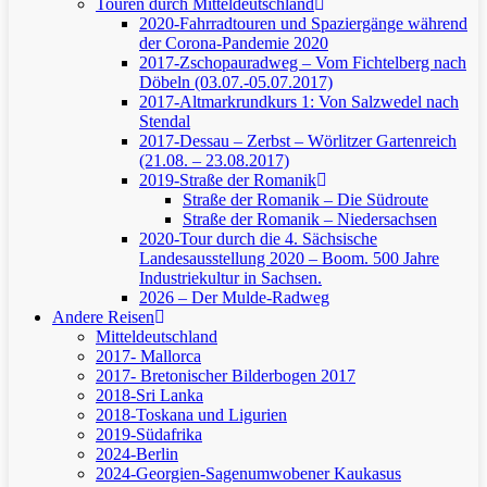
Touren durch Mitteldeutschland
2020-Fahrradtouren und Spaziergänge während
der Corona-Pandemie 2020
2017-Zschopauradweg – Vom Fichtelberg nach
Döbeln (03.07.-05.07.2017)
2017-Altmarkrundkurs 1: Von Salzwedel nach
Stendal
2017-Dessau – Zerbst – Wörlitzer Gartenreich
(21.08. – 23.08.2017)
2019-Straße der Romanik
Straße der Romanik – Die Südroute
Straße der Romanik – Niedersachsen
2020-Tour durch die 4. Sächsische
Landesausstellung 2020 – Boom. 500 Jahre
Industriekultur in Sachsen.
2026 – Der Mulde-Radweg
Andere Reisen
Mitteldeutschland
2017- Mallorca
2017- Bretonischer Bilderbogen 2017
2018-Sri Lanka
2018-Toskana und Ligurien
2019-Südafrika
2024-Berlin
2024-Georgien-Sagenumwobener Kaukasus