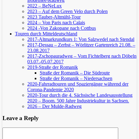
Bodensee-Radweg
2022 – BeNeLux
2023 – Auf dem Green Velo durch Polen
2023 Tauber-Altmühl-Tour
2024 – Von Paris nach Calais
2024 -Von Zakopane nach Cottbus
Touren durch Mitteldeutschland
2017-Altmarkrundkurs 1: Von Salzwedel nach Stendal
2017-Dessau – Zerbst – Wörlitzer Gartenreich
21.08. –
23.08.2017
2017-Zschopauradweg – Vom Fichtelberg nach Döbeln
03.07.-05.07.2017
2019-Straße der Romanik
Straße der Romanik – Die Südroute
Straße der Romanik – Niedersachsen
2020-Fahrradtouren und Spaziergänge während der
Corona-Pandemie 2020
2020-Tour durch die 4. Sächsische Landesausstellung
2020 – Boom. 500 Jahre Industriekultur in Sachsen.
2026 – Der Mulde-Radweg
Leave a Reply