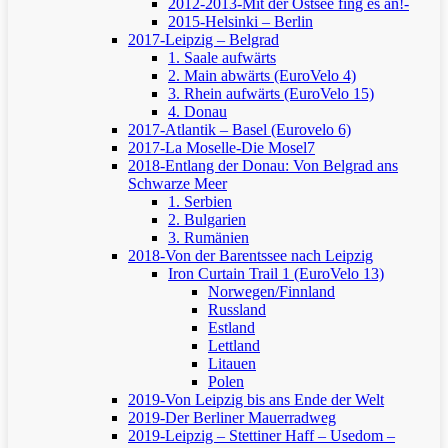
2012-2013-Mit der Ostsee fing es an!-
2015-Helsinki – Berlin
2017-Leipzig – Belgrad
1. Saale aufwärts
2. Main abwärts (EuroVelo 4)
3. Rhein aufwärts (EuroVelo 15)
4. Donau
2017-Atlantik – Basel (Eurovelo 6)
2017-La Moselle-Die Mosel7
2018-Entlang der Donau: Von Belgrad ans
Schwarze Meer
1. Serbien
2. Bulgarien
3. Rumänien
2018-Von der Barentssee nach Leipzig
Iron Curtain Trail 1 (EuroVelo 13)
Norwegen/Finnland
Russland
Estland
Lettland
Litauen
Polen
2019-Von Leipzig bis ans Ende der Welt
2019-Der Berliner Mauerradweg
2019-Leipzig – Stettiner Haff – Usedom –