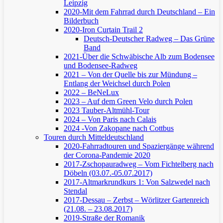
Leipzig
2020-Mit dem Fahrrad durch Deutschland – Ein
Bilderbuch
2020-Iron Curtain Trail 2
Deutsch-Deutscher Radweg – Das Grüne
Band
2021-Über die Schwäbische Alb zum Bodensee
und Bodensee-Radweg
2021 – Von der Quelle bis zur Mündung –
Entlang der Weichsel durch Polen
2022 – BeNeLux
2023 – Auf dem Green Velo durch Polen
2023 Tauber-Altmühl-Tour
2024 – Von Paris nach Calais
2024 -Von Zakopane nach Cottbus
Touren durch Mitteldeutschland
2020-Fahrradtouren und Spaziergänge während
der Corona-Pandemie 2020
2017-Zschopauradweg – Vom Fichtelberg nach
Döbeln (03.07.-05.07.2017)
2017-Altmarkrundkurs 1: Von Salzwedel nach
Stendal
2017-Dessau – Zerbst – Wörlitzer Gartenreich
(21.08. – 23.08.2017)
2019-Straße der Romanik