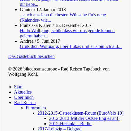
dir liebe...
Günter
/
12. Januar 2018
...auch aus Jena die besten Wünsche für's neue
(Kalender- wie...
Franziska Klaren
/
16. Dezember 2017
Hallo Wolfgang, schön dass wir uns gerade kennen
gelernt haben...
Andrea
/
5. Juni 2017
Grüß dich Wolfgang, über Lukas und Elis bin ich auf...
Das Gästebuch besuchen
© 2026 bikedreamseurope - Rad Reisen Tagebuch von
Wolfgang Kohl.
Clos
Start
Men
Aktuelles
Über mich
Rad-Reisen
Fernrouten
2012-2015-Ostseeküsten-Route (EuroVelo 10)
2012-2013-Mit der Ostsee fing es an!-
2015-Helsinki – Berlin
2017-Leipzig – Belgrad