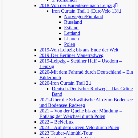
2018-Von der Barentssee nach Leipzig
Iron Curtain Trail 1 (EuroVelo 13)
Norwegen/Finnland
Russland
Estland
Lettland
Litauen
Polen
2019-Von Leipzig bis ans Ende der Welt
2019-Der Berliner Mauerradweg
2019-Leipzig – Stettiner Haff – Usedom –
Leipzig
2020-Mit dem Fahrrad durch Deutschland – Ein
Bilderbuch
2020-Iron Curtain Trail 2
Deutsch-Deutscher Radweg – Das Grüne
Band
2021-Über die Schwäbische Alb zum Bodensee
und Bodensee-Radweg
2021 – Von der Quelle bis zur Mündung –
Entlang der Weichsel durch Polen
2022 – BeNeLux
2023 – Auf dem Green Velo durch Polen
2023 Tauber-Altmühl-Tour