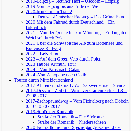
2019-Leipzig – Stettiner Haff – Usedom – Leipzig
2019-Von Leipzig bis ans Ende der Welt
2020-Iron Curtain Trail 2
Deutsch-Deutscher Radweg – Das Grüne Band
2020-Mit dem Fahrrad durch Deutschland – Ein
Bilderbuch
2021 – Von der Quelle bis zur Mündung – Entlang der
Weichsel durch Polen
2021-Über die Schwäbische Alb zum Bodensee und
Bodensee-Radweg
2022 – BeNeLux
2023 – Auf dem Green Velo durch Polen
2023 Tauber-Altmühl-Tour
2024 – Von Paris nach Calais
2024 -Von Zakopane nach Cottbus
Touren durch Mitteldeutschland
2017-Altmarkrundkurs 1: Von Salzwedel nach Stendal
2017-Dessau – Zerbst – Wörlitzer Gartenreich
21.08. –
23.08.2017
2017-Zschopauradweg – Vom Fichtelberg nach Döbeln
03.07.-05.07.2017
2019-Straße der Romanik
Straße der Romanik – Die Südroute
Straße der Romanik – Niedersachsen
2020-Fahrradtouren und Spaziergänge während der