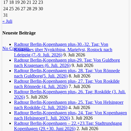
17
18
19
20
21
22
23
24
25
26
27
28
29
30
31
« Juli
Neueste Beiträge
Radtour Berlin-Kopenhagen plus-30.-32. Tag: Von
No Comments
Kragenaes über Nynköbing, Marielyst, Rostock nach
Ldeipzig (7.-9. Juli. 2026)
9. Juli 2026
Radtour Berlin-Kopenhagen plus-29. Tag: Von Guldborg
nach Kragenaes (6. Juli. 2026)
9. Juli 2026
Radtour Berlin-Kopenhagen plus- 28. Tag: Von Rönnede
nach Guldborg(5. Juli. 2026)
8. Juli 2026
Radtour Berlin-Kopenhagen plus- 27. Tag: Von Roskilde
nach Rönnede (4. Juli. 2026)
7. Juli 2026
Radtour Berlin-Kopenhagen plus- 26. Tag: Roskilde (3. Juli.
2026)
5. Juli 2026
Radtour Berlin-Kopenhagen plus- 25. Tag: Von Helsingoer
nach Roskilde (2. Juli. 2026)
4. Juli 2026
Radtour Berlin-Kopenhagen plus- 24. Tag: Von Kopenhagen
nach Helsingoer(1. Juli. 2026)
3. Juli 2026
Radtour Berlin-Kopenhagen – 22.+23.Tag: Stadtrundgang
Kopenhagen (29.+30. Juni 2026)
2. Juli 2026