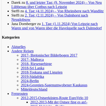
Darek
zu
8. und letzter Tag: (9. November 2024) – Von Neu
Lübbenau über Cottbus nach Leipzig
Steffi
zu
4. Tag: (4.11.2024) – Von Rheinsberg nach Wandlitz
Steffi
zu
2. Tag: (2.11.2024) – Von Dalmhorst nach
Neuglobsow
Jana Dornberger
zu
1. Tag: (1.11.2024) Von Leipzig nach
Waren und von Waren über die Havelquelle nach Dalmsdorf
Kategorien
Aktuelles
Andere Reisen
2017- Bretonischer Bilderbogen 2017
2017- Mallorca
2018- Riesengebirge
2018-Sri Lanka
2018-Toskana und Ligurien
2019-Südafrika
2024-Berlin
2024-Georgien-Sagenumwobener Kaukasus
Mitteldeutschland
Fernrouten
2012-2015-Ostseeküsten-Route
EuroVelo 10
2012-2013-Mit der Ostsee fing es an!-