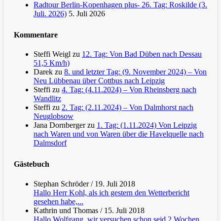
Radtour Berlin-Kopenhagen plus- 26. Tag: Roskilde (3.
Juli. 2026)
5. Juli 2026
Kommentare
Steffi Weigl
zu
12. Tag: Von Bad Düben nach Dessau
51,5 Km/h)
Darek
zu
8. und letzter Tag: (9. November 2024) – Von
Neu Lübbenau über Cottbus nach Leipzig
Steffi
zu
4. Tag: (4.11.2024) – Von Rheinsberg nach
Wandlitz
Steffi
zu
2. Tag: (2.11.2024) – Von Dalmhorst nach
Neuglobsow
Jana Dornberger
zu
1. Tag: (1.11.2024) Von Leipzig
nach Waren und von Waren über die Havelquelle nach
Dalmsdorf
Gästebuch
Stephan Schröder
/
19. Juli 2018
Hallo Herr Kohl, als ich gestern den Wetterbericht
gesehen habe,...
Kathrin und Thomas
/
15. Juli 2018
Hallo Wolfgang, wir versuchen schon seid 2 Wochen