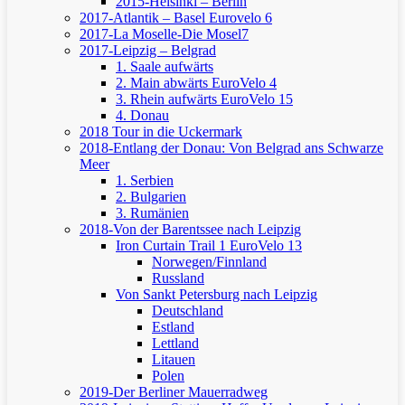
2015-Helsinki – Berlin
2017-Atlantik – Basel
Eurovelo 6
2017-La Moselle-Die Mosel7
2017-Leipzig – Belgrad
1. Saale aufwärts
2. Main abwärts
EuroVelo 4
3. Rhein aufwärts
EuroVelo 15
4. Donau
2018 Tour in die Uckermark
2018-Entlang der Donau: Von Belgrad ans Schwarze
Meer
1. Serbien
2. Bulgarien
3. Rumänien
2018-Von der Barentssee nach Leipzig
Iron Curtain Trail 1
EuroVelo 13
Norwegen/Finnland
Russland
Von Sankt Petersburg nach Leipzig
Deutschland
Estland
Lettland
Litauen
Polen
2019-Der Berliner Mauerradweg