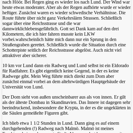
nach Höör. Bei Regen ging es wieder los nach Lund. Der Wind war
heute etwas moderater. Aber als der Regen aufhörte wurde er wieder
heftiger. Zunächst waren es wieder schwedische Verhältnisse. Die
Route führte über nicht ganz Verkehrslärm Strassen. Schließlich
sogar über eine Reichsstrasse und die war
dannwirklichlebensgefährlich. Gott sei Dank kam auf den drei
Kilometern, die ich hier fahren musste kein LKW
vorbei.wahrscheinlich hätte mich dann nur ein Sprung in den
Straßengraben gerettet. Schließlich wurde die Situation durch eine
Schotterpiste seitlich der Reichsstrasse abgelöst. Auch nicht viel
attraktiver aber sicherer.
10 km vor Lund dann ein Radweg und Lund selbst ist ein Eldorado
für Radfahrer. Es gibt eigentlich keine Gegend, in der es keine
Radwege gibt. Mein Weg führte mich direkt zum Dom aber
zunächst einmal vorbei an dem altehrwürdigen Hauptgebäude der
Universität von Lund.
Der Dom sieht von außen unscheinbarer aus als von innen. Er gilt
als der älteste Dombau in Skandinavien. Das Innere ist dagegen sehr
beeindruckend, insbesondere die Krypta, in der es die ungeklärten in
die Säulen gemeißelte Figuren gibt.
Ich blieb etwa 1 1/2 Stunden in Lund. Dann ging es auf einem
durchgehenden (!) Radweg nach Malmö. Malmö ist meines