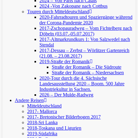
2024 – Von Paris nach Calais
2024 -Von Zakopane nach Cottbus
Touren durch Mitteldeutschland
2020-Fahrradtouren und Spaziergänge während
der Corona-Pandemie 2020
2017-Zschopauradweg – Vom Fichtelberg nach
Döbeln (03.07.-05.07.2017)
2017-Altmarkrundkurs 1: Von Salzwedel nach
Stendal
2017-Dessau – Zerbst – Wörlitzer Gartenreich
(21.08. – 23.08.2017)
2019-Straße der Romanik
Straße der Romanik – Die Südroute
Straße der Romanik – Niedersachsen
2020-Tour durch die 4. Sächsische
Landesausstellung 2020 – Boom. 500 Jahre
Industriekultur in Sachsen.
2026 – Der Mulde-Radweg
Andere Reisen
Mitteldeutschland
2017- Mallorca
2017- Bretonischer Bilderbogen 2017
2018-Sri Lanka
2018-Toskana und Ligurien
2019-Südafrika