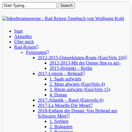
Skip
Search
to
main
Close
content
Search
Menu
Start
Aktuelles
Über mich
Rad-Reisen
Fernrouten
2012-2015-Ostseeküsten-Route (EuroVelo 10)
2012-2013-Mit der Ostsee fing es an!-
2015-Helsinki – Berlin
2017-Leipzig – Belgrad
1. Saale aufwärts
2. Main abwärts (EuroVelo 4)
3. Rhein aufwärts (EuroVelo 15)
4. Donau
2017-Atlantik – Basel (Eurovelo 6)
2017-La Moselle-Die Mosel7
2018-Entlang der Donau: Von Belgrad ans
Schwarze Meer
1. Serbien
2. Bulgarien
3. Rumänien