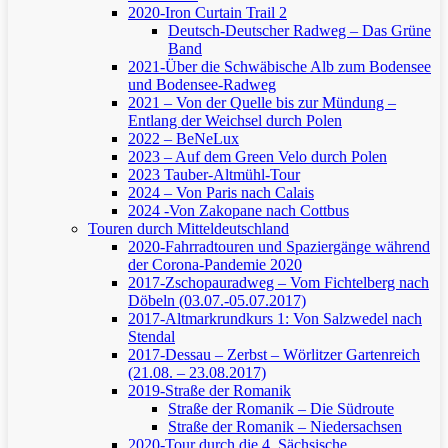
2020-Iron Curtain Trail 2
Deutsch-Deutscher Radweg – Das Grüne
Band
2021-Über die Schwäbische Alb zum Bodensee
und Bodensee-Radweg
2021 – Von der Quelle bis zur Mündung –
Entlang der Weichsel durch Polen
2022 – BeNeLux
2023 – Auf dem Green Velo durch Polen
2023 Tauber-Altmühl-Tour
2024 – Von Paris nach Calais
2024 -Von Zakopane nach Cottbus
Touren durch Mitteldeutschland
2020-Fahrradtouren und Spaziergänge während
der Corona-Pandemie 2020
2017-Zschopauradweg – Vom Fichtelberg nach
Döbeln (03.07.-05.07.2017)
2017-Altmarkrundkurs 1: Von Salzwedel nach
Stendal
2017-Dessau – Zerbst – Wörlitzer Gartenreich
(21.08. – 23.08.2017)
2019-Straße der Romanik
Straße der Romanik – Die Südroute
Straße der Romanik – Niedersachsen
2020-Tour durch die 4. Sächsische