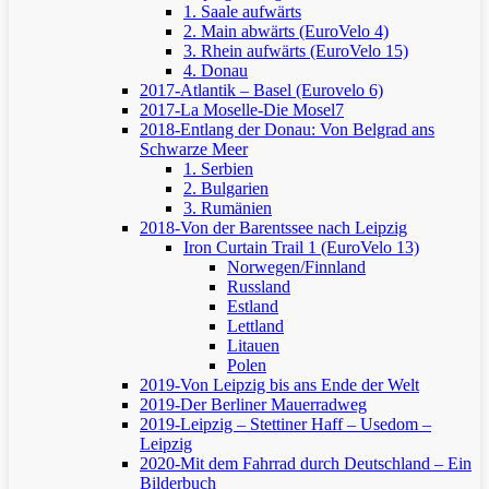
1. Saale aufwärts
2. Main abwärts (EuroVelo 4)
3. Rhein aufwärts (EuroVelo 15)
4. Donau
2017-Atlantik – Basel (Eurovelo 6)
2017-La Moselle-Die Mosel7
2018-Entlang der Donau: Von Belgrad ans
Schwarze Meer
1. Serbien
2. Bulgarien
3. Rumänien
2018-Von der Barentssee nach Leipzig
Iron Curtain Trail 1 (EuroVelo 13)
Norwegen/Finnland
Russland
Estland
Lettland
Litauen
Polen
2019-Von Leipzig bis ans Ende der Welt
2019-Der Berliner Mauerradweg
2019-Leipzig – Stettiner Haff – Usedom –
Leipzig
2020-Mit dem Fahrrad durch Deutschland – Ein
Bilderbuch