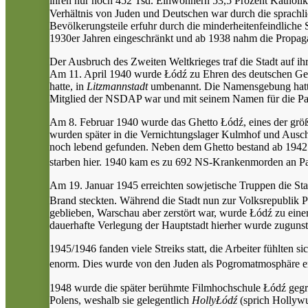
ihren nur noch 452 Tsd. Einwohnern 53,5 Prozent Katholik
Verhältnis von Juden und Deutschen war durch die sprachl
Bevölkerungsteile erfuhr durch die minderheitenfeindlich
1930er Jahren eingeschränkt und ab 1938 nahm die Propaga
Der Ausbruch des Zweiten Weltkrieges traf die Stadt auf i
Am 11. April 1940 wurde Łódź zu Ehren des deutschen Gene
hatte, in
Litzmannstadt
umbenannt. Die Namensgebung hatte 
Mitglied der NSDAP war und mit seinem Namen für die Par
Am 8. Februar 1940 wurde das Ghetto Łódź, eines der größt
wurden später in die Vernichtungslager Kulmhof und Ausch
noch lebend gefunden. Neben dem Ghetto bestand ab 1942 e
starben hier. 1940 kam es zu 692 NS-Krankenmorden an Pa
Am 19. Januar 1945 erreichten sowjetische Truppen die Sta
Brand steckten. Während die Stadt nun zur Volksrepublik P
geblieben, Warschau aber zerstört war, wurde Łódź zu einer
dauerhafte Verlegung der Hauptstadt hierher wurde zugun
1945/1946 fanden viele Streiks statt, die Arbeiter fühlten 
enorm. Dies wurde von den Juden als Pogromatmosphäre e
1948 wurde die später berühmte Filmhochschule Łódź gegrü
Polens, weshalb sie gelegentlich
HollyŁódź
(sprich Hollywu