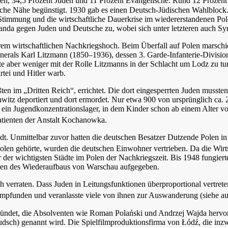
en, 34,5 Prozent Juden und 11 Prozent Evangelische. Rund 12 Prozent
iche Nähe begünstigt. 1930 gab es einen Deutsch-Jüdischen Wahlblock
e Stimmung und die wirtschaftliche Dauerkrise im wiedererstandenen P
nda gegen Juden und Deutsche zu, wobei sich unter letzteren auch Sy
hrem wirtschaftlichen Nachkriegshoch. Beim Überfall auf Polen marsch
rals Karl Litzmann (1850–1936), dessen 3. Garde-Infanterie-Divisio
aber weniger mit der Rolle Litzmanns in der Schlacht um Lodz zu tun,
tei und Hitler warb.
en im „Dritten Reich“, errichtet. Die dort eingesperrten Juden musste
witz deportiert und dort ermordet. Nur etwa 900 von ursprünglich ca
in Jugendkonzentrationslager, in dem Kinder schon ab einem Alter vo
tienten der Anstalt Kochanowka.
dt. Unmittelbar zuvor hatten die deutschen Besatzer Dutzende Polen in
olen gehörte, wurden die deutschen Einwohner vertrieben.
Da die Wirts
 der wichtigsten Städte im Polen der Nachkriegszeit. Bis 1948 fungier
sten des Wiederaufbaus von Warschau aufgegeben.
sich verraten. Dass Juden in Leitungsfunktionen überproportional vertr
mpfunden und veranlasste viele von ihnen zur Auswanderung
(siehe a
ndet, die Absolventen wie Roman Polański und Andrzej Wajda hervorb
dsch) genannt wird. Die Spielfilmproduktionsfirma von Łódź, die inzwi