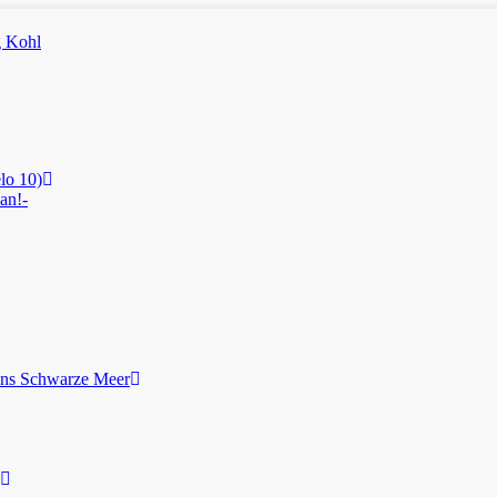
lo 10)
an!-
ans Schwarze Meer