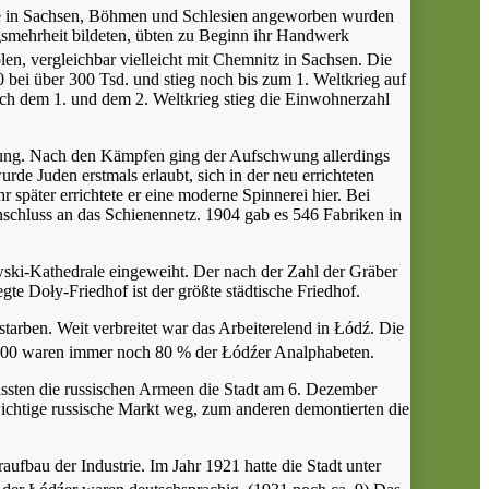
ie in Sachsen, Böhmen und Schlesien angeworben wurden
gsmehrheit bildeten, übten zu Beginn ihr Handwerk
len, vergleichbar vielleicht mit Chemnitz in Sachsen. Die
bei über 300 Tsd. und stieg noch bis zum 1. Weltkrieg auf
ach dem 1. und dem 2. Weltkrieg stieg die Einwohnerzahl
ng. Nach den Kämpfen ging der Aufschwung allerdings
urde Juden erstmals erlaubt, sich in der neu errichteten
 später errichtete er eine moderne Spinnerei hier. Bei
nschluss an das Schienennetz. 1904 gab es 546 Fabriken in
ki-Kathedrale eingeweiht. Der nach der Zahl der Gräber
gte Doły-Friedhof ist der größte städtische Friedhof.
rben. Weit verbreitet war das Arbeiterelend in Łódź. Die
m 1900 waren immer noch 80 % der Łódźer Analphabeten.
ssten die russischen Armeen die Stadt am 6. Dezember
wichtige russische Markt weg, zum anderen demontierten die
bau der Industrie. Im Jahr 1921 hatte die Stadt unter