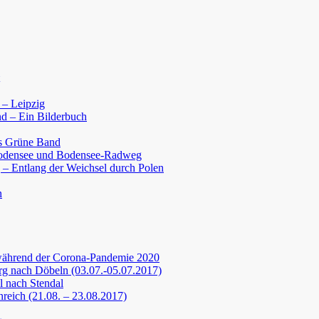
 – Leipzig
d – Ein Bilderbuch
s Grüne Band
Bodensee und Bodensee-Radweg
 – Entlang der Weichsel durch Polen
n
während der Corona-Pandemie 2020
g nach Döbeln (03.07.-05.07.2017)
 nach Stendal
nreich (21.08. – 23.08.2017)