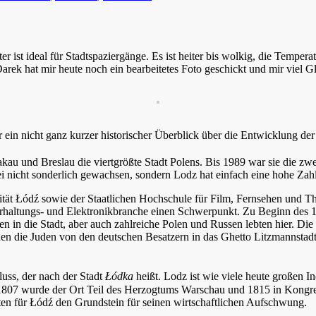
er ist ideal für Stadtspaziergänge. Es ist heiter bis wolkig, die Tempe
rek hat mir heute noch ein bearbeitetes Foto geschickt und mir viel 
ein nicht ganz kurzer historischer Überblick über die Entwicklung der 
kau und Breslau die viertgrößte Stadt
Polens. Bis 1989 war sie die zw
ei nicht sonderlich gewachsen, sondern Lodz hat einfach eine hohe Zah
ität Łódź sowie der Staatlichen Hochschule für Film, Fernsehen und Th
rhaltungs- und Elektronikbranche einen Schwerpunkt. Zu Beginn des 19
n in die Stadt, aber auch zahlreiche Polen und Russen lebten hier. Die
den die Juden von den deutschen Besatzern in das Ghetto Litzmannsta
uss, der nach der Stadt
Łódka
heißt.
Lodz ist wie viele heute großen In
1807 wurde der Ort Teil des Herzogtums Warschau und 1815 in Kongress
en für Łódź den Grundstein für seinen wirtschaftlichen Aufschwung.