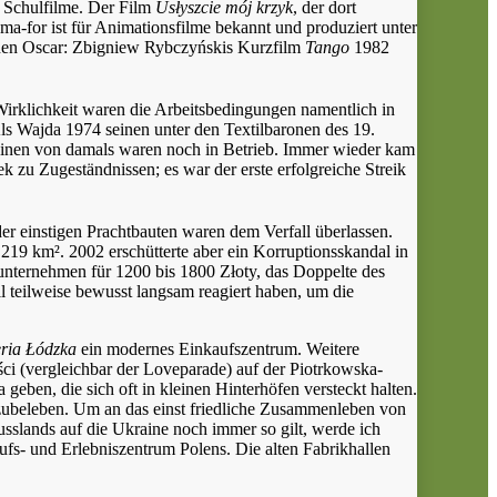
d Schulfilme. Der Film
Usłyszcie mój krzyk
, der dort
a-for ist für Animationsfilme bekannt und produziert unter
nen Oscar: Zbigniew Rybczyńskis Kurzfilm
Tango
1982
Wirklichkeit waren die Arbeitsbedingungen namentlich in
ls Wajda 1974 seinen unter den Textilbaronen des 19.
hinen von damals waren noch in Betrieb. Immer wieder kam
zu Zugeständnissen; es war der erste erfolgreiche Streik
der einstigen Prachtbauten waren dem Verfall überlassen.
19 km². 2002 erschütterte aber ein Korruptionsskandal in
unternehmen für 1200 bis 1800 Złoty, das Doppelte des
 teilweise bewusst langsam reagiert haben, um die
ria Łódzka
ein modernes Einkaufszentrum. Weitere
ci (vergleichbar der Loveparade) auf der Piotrkowska-
geben, die sich oft in kleinen Hinterhöfen versteckt halten.
erzubeleben. Um an das einst friedliche Zusammenleben von
usslands auf die Ukraine noch immer so gilt, werde ich
fs- und Erlebniszentrum Polens. Die alten Fabrikhallen