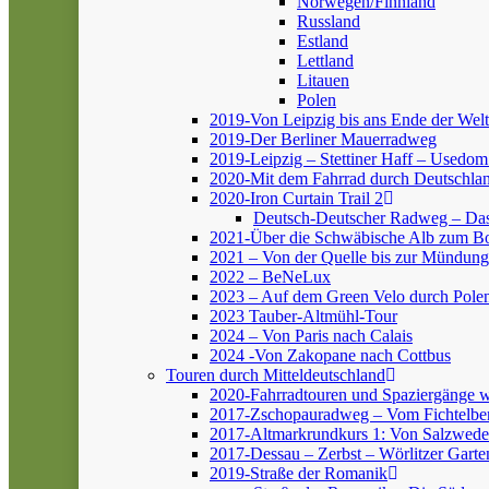
Norwegen/Finnland
Russland
Estland
Lettland
Litauen
Polen
2019-Von Leipzig bis ans Ende der Welt
2019-Der Berliner Mauerradweg
2019-Leipzig – Stettiner Haff – Usedom
2020-Mit dem Fahrrad durch Deutschlan
2020-Iron Curtain Trail 2
Deutsch-Deutscher Radweg – Da
2021-Über die Schwäbische Alb zum 
2021 – Von der Quelle bis zur Mündung
2022 – BeNeLux
2023 – Auf dem Green Velo durch Pole
2023 Tauber-Altmühl-Tour
2024 – Von Paris nach Calais
2024 -Von Zakopane nach Cottbus
Touren durch Mitteldeutschland
2020-Fahrradtouren und Spaziergänge 
2017-Zschopauradweg – Vom Fichtelber
2017-Altmarkrundkurs 1: Von Salzwedel
2017-Dessau – Zerbst – Wörlitzer Garte
2019-Straße der Romanik