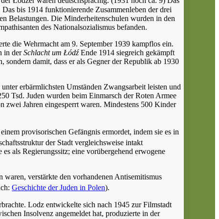
 der Łódźer waren deutschsprachig.
(1931 noch ca. 9) Das
. Das bis 1914 funktionierende Zusammenleben der drei
olen Belastungen. Die Minderheitenschulen wurden in den
mpathisanten des Nationalsozialismus befanden.
ierte die Wehrmacht am 9. September 1939 kampflos ein.
n in der
Schlacht um Łódź
Ende 1914 siegreich gekämpft
 sondern damit, dass er als Gegner der Republik ab 1930
n unter erbärmlichsten Umständen Zwangsarbeit leisten und
. 250 Tsd. Juden wurden beim Einmarsch der Roten Armee
n zwei Jahren eingesperrt waren. Mindestens 500 Kinder
 einem provisorischen Gefängnis ermordet, indem sie es in
chaftsstruktur der Stadt vergleichsweise intakt
te es als Regierungssitz; eine vorübergehend erwogene
eten waren, verstärkte den vorhandenen Antisemitismus
uch:
Geschichte der Juden in Polen
).
rachte. Lodz entwickelte sich nach 1945 zur Filmstadt
schen Insolvenz angemeldet hat, produzierte in der