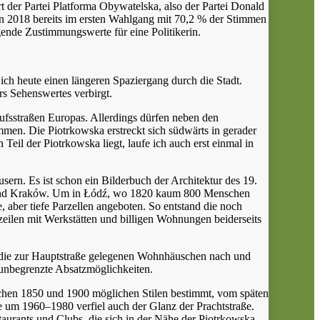
 der Partei Platforma Obywatelska, also der Partei Donald
en 2018 bereits im ersten Wahlgang mit 70,2 % der Stimmen
gende Zustimmungswerte für eine Politikerin.
ch heute einen längeren Spaziergang durch die Stadt.
rs Sehenswertes verbirgt.
aufsstraßen Europas. Allerdings dürfen neben den
men. Die Piotrkowska erstreckt sich südwärts in gerader
Teil der Piotrkowska liegt, laufe ich auch erst einmal in
ern. Es ist schon ein Bilderbuch der Architektur des 19.
ruń und Kraków. Um in Łódź, wo 1820 kaum 800 Menschen
aber tiefe Parzellen angeboten. So entstand die noch
zeilen mit Werkstätten und billigen Wohnungen beiderseits
en die zur Hauptstraße gelegenen Wohnhäuschen nach und
n unbegrenzte Absatzmöglichkeiten.
wischen 1850 und 1900 möglichen Stilen bestimmt, vom späten
 um 1960–1980 verfiel auch der Glanz der Prachtstraße.
taurants und Clubs, die sich in der Nähe der Piotrkowska-