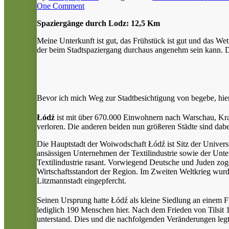
One Comment
Spaziergänge durch Lodz: 12,5 Km
Meine Unterkunft ist gut, das Frühstück ist gut und das Wett
der beim Stadtspaziergang durchaus angenehm sein kann. Da
Bevor ich mich Weg zur Stadtbesichtigung von begebe, hier 
Łódź
ist mit über 670.000 Einwohnern nach Warschau, Kra
verloren. Die anderen beiden nun größeren Städte sind dab
Die Hauptstadt der Woiwodschaft Łódź ist Sitz der Univers
ansässigen Unternehmen der Textilindustrie sowie der Unte
Textilindustrie rasant. Vorwiegend Deutsche und Juden zoge
Wirtschaftsstandort der Region. Im Zweiten Weltkrieg wur
Litzmannstadt eingepfercht.
Seinen Ursprung hatte Łódź als kleine Siedlung an einem Fl
lediglich 190 Menschen hier. Nach dem Frieden von Tilsit 
unterstand. Dies und die nachfolgenden Veränderungen legt