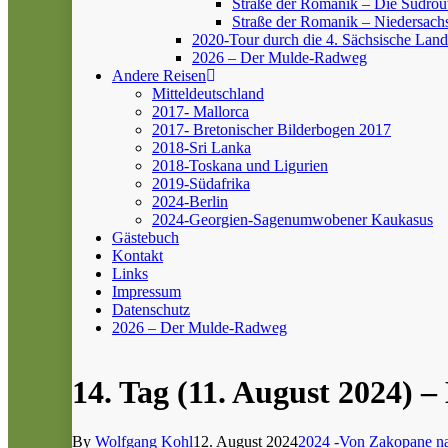
Straße der Romanik – Die Südrou
Straße der Romanik – Niedersach
2020-Tour durch die 4. Sächsische Land
2026 – Der Mulde-Radweg
Andere Reisen
Mitteldeutschland
2017- Mallorca
2017- Bretonischer Bilderbogen 2017
2018-Sri Lanka
2018-Toskana und Ligurien
2019-Südafrika
2024-Berlin
2024-Georgien-Sagenumwobener Kaukasus
Gästebuch
Kontakt
Links
Impressum
Datenschutz
2026 – Der Mulde-Radweg
14. Tag (11. August 2024) –
By
Wolfgang Kohl
12. August 2024
2024 -Von Zakopane na