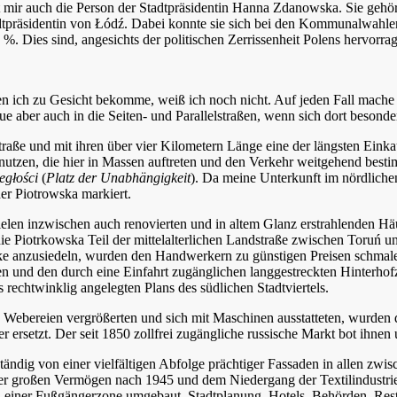
mir auch die Person der Stadtpräsidentin Hanna Zdanowska. Sie gehört
adtpräsidentin von Łódź. Dabei konnte sie sich bei den Kommunalwahl
. Dies sind, angesichts der politischen Zerrissenheit Polens hervorra
n ich zu Gesicht bekomme, weiß ich noch nicht. Auf jeden Fall mache i
e aber auch in die Seiten- und Parallelstraßen, wenn sich dort besonde
traße und mit ihren über vier Kilometern Länge eine der längsten Eink
utzen, die hier in Massen auftreten und den Verkehr weitgehend bestim
egłości
(
Platz der Unabhängigkeit
). Da meine Unterkunft im nördlichen 
der Piotrowska markiert.
elen inzwischen auch renovierten und in altem Glanz erstrahlenden Häus
 die Piotrkowska Teil der mittelalterlichen Landstraße zwischen To
e anzusiedeln, wurden den Handwerkern zu günstigen Preisen schmale, 
en und den durch eine Einfahrt zugänglichen langgestreckten Hinterhof
 rechtwinklig angelegten Plans des südlichen Stadtviertels.
nen Webereien vergrößerten und sich mit Maschinen ausstatteten, wurd
r ersetzt. Der seit 1850 zollfrei zugängliche russische Markt bot ihne
lständig von einer vielfältigen Abfolge prächtiger Fassaden in allen z
der großen Vermögen nach 1945 und dem Niedergang der Textilindustrie
 zu einer Fußgängerzone umgebaut. Stadtplanung, Hotels, Behörden, Res