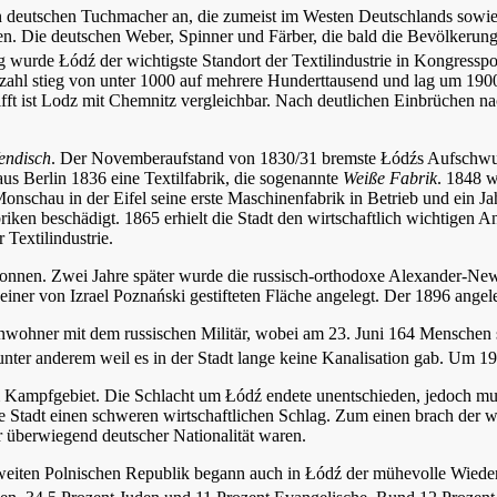
en deutschen Tuchmacher an, die zumeist im Westen Deutschlands sow
en. Die deutschen Weber, Spinner und Färber, die bald die Bevölkerun
g wurde Łódź der wichtigste Standort der Textilindustrie in Kongresspo
ahl stieg von unter 1000 auf mehrere Hunderttausend und lag um 1900 
fft ist Lodz mit Chemnitz vergleichbar. Nach deutlichen Einbrüchen n
endisch
. Der Novemberaufstand von 1830/31 bremste Łódźs Aufschwu
aus Berlin 1836 eine Textilfabrik, die sogenannte
Weiße Fabrik
. 1848 w
nschau in der Eifel seine erste Maschinenfabrik in Betrieb und ein Jahr
ken beschädigt. 1865 erhielt die Stadt den wirtschaftlich wichtigen A
 Textilindustrie.
nnen. Zwei Jahre später wurde die russisch-orthodoxe Alexander-News
iner von Izrael Poznański gestifteten Fläche angelegt. Der 1896 angele
ohner mit dem russischen Militär, wobei am 23. Juni 164 Menschen sta
, unter anderem weil es in der Stadt lange keine Kanalisation gab. U
 Kampfgebiet. Die Schlacht um Łódź endete unentschieden, jedoch mu
e Stadt einen schweren wirtschaftlichen Schlag. Zum einen brach der 
r überwiegend deutscher Nationalität waren.
iten Polnischen Republik begann auch in Łódź der mühevolle Wiederauf