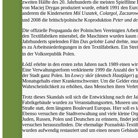
zweiten Hälfte des 20. Jahrhunderts die meisten Spielfilm
von Maciej Drygas produziert wurde, erhielt 1991 den Euro
anderem die Kinderserien
Miś Uszatek, Colargol, Zaczaro
und 2008 die britisch/polnische Koproduktion
Peter und de
Die offizielle Propaganda der Polnischen Vereinigten Arbe
den Textilfabriken miserabel, die Maschinen wurden kaum 
Jahrhunderts spielenden Film
Das gelobte Land
drehte, mus
es zu Arbeitsniederlegungen in den Textilfabriken. Ein St
in der Volksrepublik Polen.
Łódź erlebte in den ersten zehn Jahren nach 1989 einen wir
Eine Verwaltungsreform verkleinerte 1999 die Anzahl der 
der Stadt ganz Polen. Im
Łowcy skór
(deutsch
Hautjäger
) 
Monatsgehalts einer Krankenschwester. Um die Gelder einzu
Wahrscheinlichkeit zu erhöhen, dass Menschen ihren Verle
Trotz dieses Skandals soll sich die Entwicklung nach der 
Fabrikgebäude wurden zu Veranstaltungsorten, Museen und E
Straße statt, dem längsten Boulevard Europas. Hier soll es 
Ebenso versuchen die Stadtverwaltung und viele kleine Org
Juden, Russen, Polen und Deutschen zu erinnern, findet jed
versuchen herauszufinden. Die ehemalige Poznański-Textilf
wurden aufwendig restauriert und um einen neuen Gebäudet