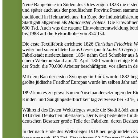
Neue Baugebiete im Süden des Ortes zogen 1823 die erst
und später auch aus der preußischen Provinz Posen stammt
traditionell in Heimarbeit aus.
Im Zuge der Industrialisierun
Stadt galt allgemein als
Manchester Polens
. Die Einwohnerz
600 Tsd. Auch was die rasante Einwohnerentwicklung betri
bis 1988 auf die Rekordhöhe von 854 Tsd.
Die erste Textilfabrik errichtete 1826
Christian Friedrich W
weiter und so errichtete Louis Geyer (auch
Ludwik Geyer
) 
Fabrikstadt niederzulassen. 1854 nahm Carl Scheibler aus Mo
einem Weberaufstand am 20. April 1861 wurden einige Fabri
der Stadt, die 70.000 Arbeiter beschäftigten, vor allem in der
Mit dem Bau der ersten Synagoge in Łódź wurde 1882 bego
größte jüdische Friedhof Europas wurde im selben Jahr auf e
1892 kam es zu gewaltsamen Auseinandersetzungen der Einw
Kinder- und Säuglingssterblichkeit lag zeitweise bei 70 %
Während des Ersten Weltkrieges wurde die Stadt Łódź zum
1914 den Deutschen überlassen. Der Krieg bedeutete für di
deutschen Besatzer große Teile der Fabriken, deren Besitze
In der nach Ende des Weltkrieges 1918 neu gegründeten Zwe