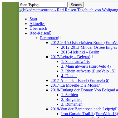
Skip
Search
to
Close
main
Search
content
Menu
Start
Aktuelles
Über mich
Rad-Reisen
Fernrouten
2012-2015-Ostseeküsten-Route (EuroVe
2012-2013-Mit der Ostsee fing es 
2015-Helsinki – Berlin
2017-Leipzig – Belgrad
1. Saale aufwärts
2. Main abwärts (EuroVelo 4)
3. Rhein aufwärts (EuroVelo 15)
4. Donau
2017-Atlantik – Basel (Eurovelo 6)
2017-La Moselle-Die Mosel7
2018-Entlang der Donau: Von Belgrad 
1. Serbien
2. Bulgarien
3. Rumänien
2018-Von der Barentssee nach Leipzig
Iron Curtain Trail 1 (EuroVelo 13)