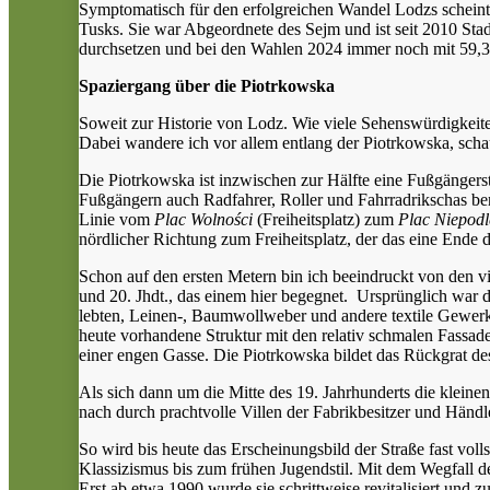
Symptomatisch für den erfolgreichen Wandel Lodzs scheint 
Tusks. Sie war Abgeordnete des Sejm und ist seit 2010 St
durchsetzen und bei den Wahlen 2024 immer noch mit 59,3 %
Spaziergang über die Piotrkowska
Soweit zur Historie von Lodz. Wie viele Sehenswürdigkeite
Dabei wandere ich vor allem entlang der Piotrkowska, schau
Die Piotrkowska ist inzwischen zur Hälfte eine Fußgängers
Fußgängern auch Radfahrer, Roller und Fahrradrikschas ben
Linie vom
Plac Wolności
(Freiheitsplatz) zum
Plac Niepodl
nördlicher Richtung zum Freiheitsplatz, der das eine Ende 
Schon auf den ersten Metern bin ich beeindruckt von den vi
und 20. Jhdt., das einem hier begegnet. Ursprünglich war
lebten, Leinen-, Baumwollweber und andere textile Gewerk
heute vorhandene Struktur mit den relativ schmalen Fassad
einer engen Gasse. Die Piotrkowska bildet das Rückgrat des
Als sich dann um die Mitte des 19. Jahrhunderts die klei
nach durch prachtvolle Villen der Fabrikbesitzer und Händle
So wird bis heute das Erscheinungsbild der Straße fast vol
Klassizismus bis zum frühen Jugendstil. Mit dem Wegfall 
Erst ab etwa 1990 wurde sie schrittweise revitalisiert und