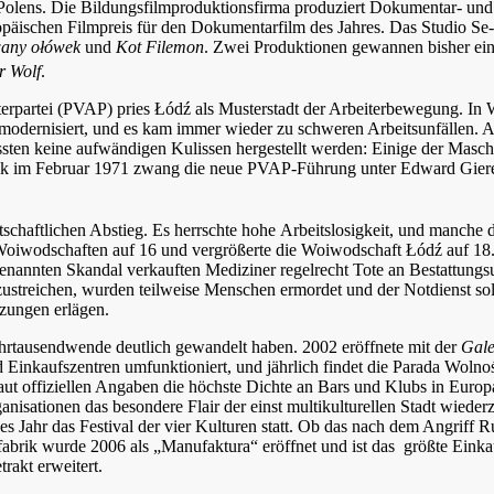
e Polens. Die Bildungsfilmproduktionsfirma produziert Dokumentar- un
päischen Filmpreis für den Dokumentarfilm des Jahres. Das Studio Se-m
wany ołówek
und
Kot Filemon
. Zwei Produktionen gewannen bisher ei
r Wolf
.
iterpartei (PVAP) pries Łódź als Musterstadt der Arbeiterbewegung. In 
modernisiert, und es kam immer wieder zu schweren Arbeitsunfällen. A
sten keine aufwändigen Kulissen hergestellt werden: Einige der Masc
reik im Februar 1971 zwang die neue PVAP-Führung unter Edward Gierek 
tschaftlichen Abstieg. Es herrschte hohe Arbeitslosigkeit, und manche 
Woiwodschaften auf 16 und vergrößerte die Woiwodschaft Łódź auf 18.2
genannten Skandal verkauften Mediziner regelrecht Tote an Bestattungs
streichen, wurden teilweise Menschen ermordet und der Notdienst soll
tzungen erlägen.
Jahrtausendwende deutlich gewandelt haben. 2002 eröffnete mit der
Gale
inkaufszentren umfunktioniert, und jährlich findet die Parada Wolnoś
laut offiziellen Angaben die höchste Dichte an Bars und Klubs in Europa 
anisationen das besondere Flair der einst multikulturellen Stadt wied
es Jahr das Festival der vier Kulturen statt. Ob das nach dem Angriff R
abrik wurde 2006 als „Manufaktura“ eröffnet und ist das größte Einkau
rakt erweitert.