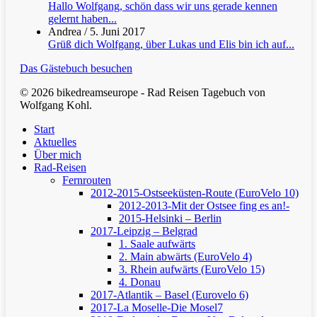
Hallo Wolfgang, schön dass wir uns gerade kennen
gelernt haben...
Andrea
/
5. Juni 2017
Grüß dich Wolfgang, über Lukas und Elis bin ich auf...
Das Gästebuch besuchen
© 2026 bikedreamseurope - Rad Reisen Tagebuch von
Wolfgang Kohl.
Clos
Start
Men
Aktuelles
Über mich
Rad-Reisen
Fernrouten
2012-2015-Ostseeküsten-Route (EuroVelo 10)
2012-2013-Mit der Ostsee fing es an!-
2015-Helsinki – Berlin
2017-Leipzig – Belgrad
1. Saale aufwärts
2. Main abwärts (EuroVelo 4)
3. Rhein aufwärts (EuroVelo 15)
4. Donau
2017-Atlantik – Basel (Eurovelo 6)
2017-La Moselle-Die Mosel7