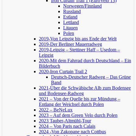
Iron Curtain Trail 1 (EuroVelo 13)
Norwegen/Finnland
Russland
Estland
Lettland
Litauen
Polen
2019-Von Leipzig bis ans Ende der Welt
2019-Der Berliner Mauerradweg
2019-Leipzig – Stettiner Haff – Usedom –
Leipzig
2020-Mit dem Fahrrad durch Deutschland – Ein
Bilderbuch
2020-Iron Curtain Trail 2
Deutsch-Deutscher Radweg – Das Grüne
Band
2021-Über die Schwäbische Alb zum Bodensee
und Bodensee-Radweg
2021 – Von der Quelle bis zur Mündung –
Entlang der Weichsel durch Polen
2022 – BeNeLux
2023 – Auf dem Green Velo durch Polen
2023 Tauber-Altmühl-Tour
2024 – Von Paris nach Calais
2024 -Von Zakopane nach Cottbus