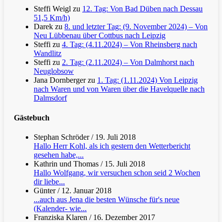
Steffi Weigl
zu
12. Tag: Von Bad Düben nach Dessau
51,5 Km/h)
Darek
zu
8. und letzter Tag: (9. November 2024) – Von
Neu Lübbenau über Cottbus nach Leipzig
Steffi
zu
4. Tag: (4.11.2024) – Von Rheinsberg nach
Wandlitz
Steffi
zu
2. Tag: (2.11.2024) – Von Dalmhorst nach
Neuglobsow
Jana Dornberger
zu
1. Tag: (1.11.2024) Von Leipzig
nach Waren und von Waren über die Havelquelle nach
Dalmsdorf
Gästebuch
Stephan Schröder
/
19. Juli 2018
Hallo Herr Kohl, als ich gestern den Wetterbericht
gesehen habe,...
Kathrin und Thomas
/
15. Juli 2018
Hallo Wolfgang, wir versuchen schon seid 2 Wochen
dir liebe...
Günter
/
12. Januar 2018
...auch aus Jena die besten Wünsche für's neue
(Kalender- wie...
Franziska Klaren
/
16. Dezember 2017