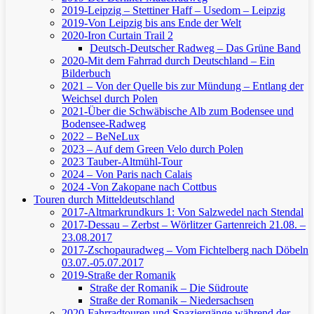
2019-Leipzig – Stettiner Haff – Usedom – Leipzig
2019-Von Leipzig bis ans Ende der Welt
2020-Iron Curtain Trail 2
Deutsch-Deutscher Radweg – Das Grüne Band
2020-Mit dem Fahrrad durch Deutschland – Ein
Bilderbuch
2021 – Von der Quelle bis zur Mündung – Entlang der
Weichsel durch Polen
2021-Über die Schwäbische Alb zum Bodensee und
Bodensee-Radweg
2022 – BeNeLux
2023 – Auf dem Green Velo durch Polen
2023 Tauber-Altmühl-Tour
2024 – Von Paris nach Calais
2024 -Von Zakopane nach Cottbus
Touren durch Mitteldeutschland
2017-Altmarkrundkurs 1: Von Salzwedel nach Stendal
2017-Dessau – Zerbst – Wörlitzer Gartenreich
21.08. –
23.08.2017
2017-Zschopauradweg – Vom Fichtelberg nach Döbeln
03.07.-05.07.2017
2019-Straße der Romanik
Straße der Romanik – Die Südroute
Straße der Romanik – Niedersachsen
2020-Fahrradtouren und Spaziergänge während der