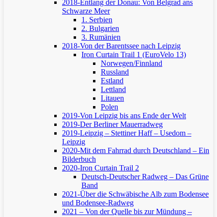
2018-Entlang der Donau: Von Belgrad ans
Schwarze Meer
1. Serbien
2. Bulgarien
3. Rumänien
2018-Von der Barentssee nach Leipzig
Iron Curtain Trail 1 (EuroVelo 13)
Norwegen/Finnland
Russland
Estland
Lettland
Litauen
Polen
2019-Von Leipzig bis ans Ende der Welt
2019-Der Berliner Mauerradweg
2019-Leipzig – Stettiner Haff – Usedom –
Leipzig
2020-Mit dem Fahrrad durch Deutschland – Ein
Bilderbuch
2020-Iron Curtain Trail 2
Deutsch-Deutscher Radweg – Das Grüne
Band
2021-Über die Schwäbische Alb zum Bodensee
und Bodensee-Radweg
2021 – Von der Quelle bis zur Mündung –