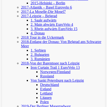
2015-Helsinki – Berlin
2017-Atlantik – Basel
Eurovelo 6
2017-La Moselle-Die Mosel7
2017-Leipzig – Belgrad
1. Saale aufwärts
2. Main abwärts
EuroVelo 4
3. Rhein aufwärts
EuroVelo 15
4. Donau
2018 Tour in die Uckermark
2018-Entlang der Donau: Von Belgrad ans Schwarze
Meer
1. Serbien
2. Bulgarien
3. Rumänien
2018-Von der Barentssee nach Leipzig
Iron Curtain Trail 1
EuroVelo 13
Norwegen/Finnland
Russland
Von Sankt Petersburg nach Leipzig
Deutschland
Estland
Lettland
Litauen
Polen
2019-Der Berliner Mauerradweg