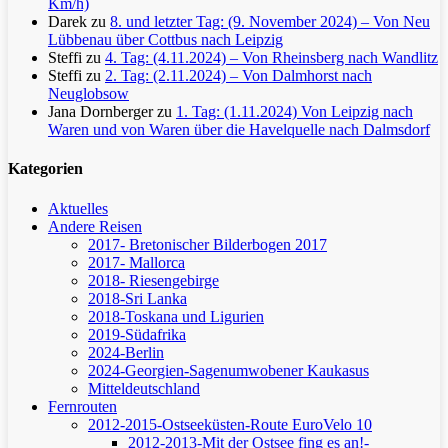
Km/h)
Darek
zu
8. und letzter Tag: (9. November 2024) – Von Neu
Lübbenau über Cottbus nach Leipzig
Steffi
zu
4. Tag: (4.11.2024) – Von Rheinsberg nach Wandlitz
Steffi
zu
2. Tag: (2.11.2024) – Von Dalmhorst nach
Neuglobsow
Jana Dornberger
zu
1. Tag: (1.11.2024) Von Leipzig nach
Waren und von Waren über die Havelquelle nach Dalmsdorf
Kategorien
Aktuelles
Andere Reisen
2017- Bretonischer Bilderbogen 2017
2017- Mallorca
2018- Riesengebirge
2018-Sri Lanka
2018-Toskana und Ligurien
2019-Südafrika
2024-Berlin
2024-Georgien-Sagenumwobener Kaukasus
Mitteldeutschland
Fernrouten
2012-2015-Ostseeküsten-Route
EuroVelo 10
2012-2013-Mit der Ostsee fing es an!-