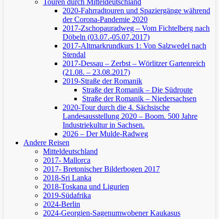
Touren durch Mitteldeutschland
2020-Fahrradtouren und Spaziergänge während
der Corona-Pandemie 2020
2017-Zschopauradweg – Vom Fichtelberg nach
Döbeln (03.07.-05.07.2017)
2017-Altmarkrundkurs 1: Von Salzwedel nach
Stendal
2017-Dessau – Zerbst – Wörlitzer Gartenreich
(21.08. – 23.08.2017)
2019-Straße der Romanik
Straße der Romanik – Die Südroute
Straße der Romanik – Niedersachsen
2020-Tour durch die 4. Sächsische
Landesausstellung 2020 – Boom. 500 Jahre
Industriekultur in Sachsen.
2026 – Der Mulde-Radweg
Andere Reisen
Mitteldeutschland
2017- Mallorca
2017- Bretonischer Bilderbogen 2017
2018-Sri Lanka
2018-Toskana und Ligurien
2019-Südafrika
2024-Berlin
2024-Georgien-Sagenumwobener Kaukasus