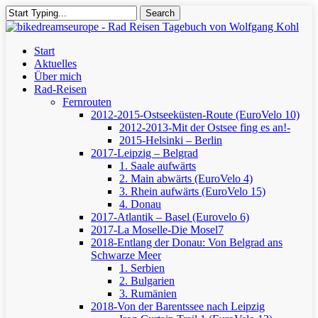
Skip
Search
to
Close
main
Search
content
Menu
Start
Aktuelles
Über mich
Rad-Reisen
Fernrouten
2012-2015-Ostseeküsten-Route (EuroVelo 10)
2012-2013-Mit der Ostsee fing es an!-
2015-Helsinki – Berlin
2017-Leipzig – Belgrad
1. Saale aufwärts
2. Main abwärts (EuroVelo 4)
3. Rhein aufwärts (EuroVelo 15)
4. Donau
2017-Atlantik – Basel (Eurovelo 6)
2017-La Moselle-Die Mosel7
2018-Entlang der Donau: Von Belgrad ans
Schwarze Meer
1. Serbien
2. Bulgarien
3. Rumänien
2018-Von der Barentssee nach Leipzig