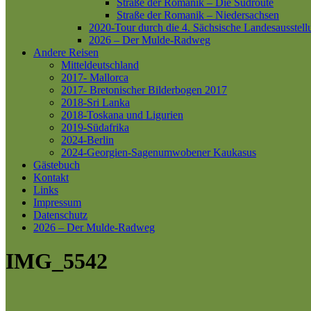
Straße der Romanik – Die Südroute
Straße der Romanik – Niedersachsen
2020-Tour durch die 4. Sächsische Landesausstell
2026 – Der Mulde-Radweg
Andere Reisen
Mitteldeutschland
2017- Mallorca
2017- Bretonischer Bilderbogen 2017
2018-Sri Lanka
2018-Toskana und Ligurien
2019-Südafrika
2024-Berlin
2024-Georgien-Sagenumwobener Kaukasus
Gästebuch
Kontakt
Links
Impressum
Datenschutz
2026 – Der Mulde-Radweg
IMG_5542