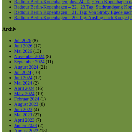
Radtour Berlin-Kopenhagen plus- 24. Tag: Von Kopenhagen nac
Radtour Berlin-Kopenhagen – 22.+23.Tag: Stadtrundgang Kop
Radtour Berlin-Kopenhagen – 21. Tag: Von Ströby Egede nac
Radtour Berlin-Kopenhagen – 20. Tag: Ausflug nach Koege (2
Archiv
Juli 2026
(8)
Juni 2026
(17)
Mai 2026
(13)
November 2024
(8)
September 2024
(11)
August 2024
(21)
Juli 2024
(10)
Juni 2024
(12)
Mai 2024
(2)
April 2024
(16)
März 2024
(19)
Februar 2024
(1)
August 2023
(8)
Juni 2023
(4)
Mai 2023
(27)
April 2023
(7)
Januar 2023
(2)
August 2022
(18)