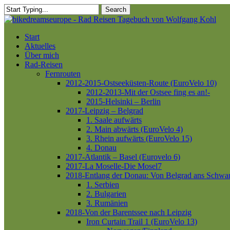
Skip
Search
to
Close
main
Search
content
Menu
Start
Aktuelles
Über mich
Rad-Reisen
Fernrouten
2012-2015-Ostseeküsten-Route (EuroVelo 10)
2012-2013-Mit der Ostsee fing es an!-
2015-Helsinki – Berlin
2017-Leipzig – Belgrad
1. Saale aufwärts
2. Main abwärts (EuroVelo 4)
3. Rhein aufwärts (EuroVelo 15)
4. Donau
2017-Atlantik – Basel (Eurovelo 6)
2017-La Moselle-Die Mosel7
2018-Entlang der Donau: Von Belgrad ans Schwa
1. Serbien
2. Bulgarien
3. Rumänien
2018-Von der Barentssee nach Leipzig
Iron Curtain Trail 1 (EuroVelo 13)