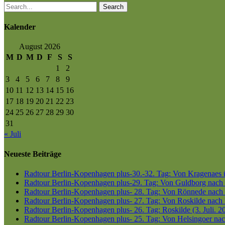
Search
Kalender
August 2026
M
D
M
D
F
S
S
1
2
3
4
5
6
7
8
9
10
11
12
13
14
15
16
17
18
19
20
21
22
23
24
25
26
27
28
29
30
31
« Juli
Neueste Beiträge
Radtour Berlin-Kopenhagen plus-30.-32. Tag: Von Kragenaes üb
Radtour Berlin-Kopenhagen plus-29. Tag: Von Guldborg nach K
Radtour Berlin-Kopenhagen plus- 28. Tag: Von Rönnede nach G
Radtour Berlin-Kopenhagen plus- 27. Tag: Von Roskilde nach 
Radtour Berlin-Kopenhagen plus- 26. Tag: Roskilde (3. Juli. 2
Radtour Berlin-Kopenhagen plus- 25. Tag: Von Helsingoer nach