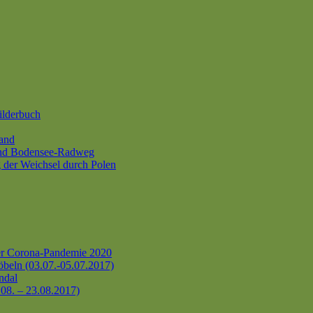
ilderbuch
and
und Bodensee-Radweg
 der Weichsel durch Polen
er Corona-Pandemie 2020
beln (03.07.-05.07.2017)
ndal
.08. – 23.08.2017)