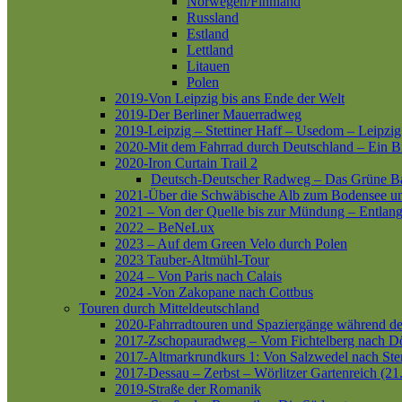
Norwegen/Finnland
Russland
Estland
Lettland
Litauen
Polen
2019-Von Leipzig bis ans Ende der Welt
2019-Der Berliner Mauerradweg
2019-Leipzig – Stettiner Haff – Usedom – Leipzig
2020-Mit dem Fahrrad durch Deutschland – Ein B
2020-Iron Curtain Trail 2
Deutsch-Deutscher Radweg – Das Grüne B
2021-Über die Schwäbische Alb zum Bodensee 
2021 – Von der Quelle bis zur Mündung – Entlang
2022 – BeNeLux
2023 – Auf dem Green Velo durch Polen
2023 Tauber-Altmühl-Tour
2024 – Von Paris nach Calais
2024 -Von Zakopane nach Cottbus
Touren durch Mitteldeutschland
2020-Fahrradtouren und Spaziergänge während d
2017-Zschopauradweg – Vom Fichtelberg nach Dö
2017-Altmarkrundkurs 1: Von Salzwedel nach Ste
2017-Dessau – Zerbst – Wörlitzer Gartenreich (21
2019-Straße der Romanik