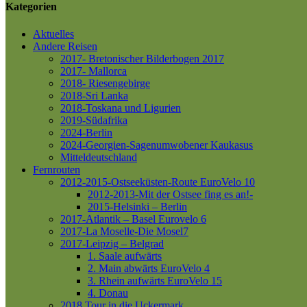
Kategorien
Aktuelles
Andere Reisen
2017- Bretonischer Bilderbogen 2017
2017- Mallorca
2018- Riesengebirge
2018-Sri Lanka
2018-Toskana und Ligurien
2019-Südafrika
2024-Berlin
2024-Georgien-Sagenumwobener Kaukasus
Mitteldeutschland
Fernrouten
2012-2015-Ostseeküsten-Route
EuroVelo 10
2012-2013-Mit der Ostsee fing es an!-
2015-Helsinki – Berlin
2017-Atlantik – Basel
Eurovelo 6
2017-La Moselle-Die Mosel7
2017-Leipzig – Belgrad
1. Saale aufwärts
2. Main abwärts
EuroVelo 4
3. Rhein aufwärts
EuroVelo 15
4. Donau
2018 Tour in die Uckermark