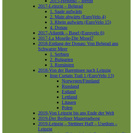
2015-Helsinki – Berlin
2017-Leipzig – Belgrad
1. Saale aufwärts
2. Main abwärts (EuroVelo 4)
3. Rhein aufwärts (EuroVelo 15)
4. Donau
2017-Atlantik – Basel (Eurovelo 6)
2017-La Moselle-Die Mosel7
2018-Entlang der Donau: Von Belgrad ans
Schwarze Meer
1. Serbien
2. Bulgarien
3. Rumänien
2018-Von der Barentssee nach Leipzig
Iron Curtain Trail 1 (EuroVelo 13)
Norwegen/Finnland
Russland
Estland
Lettland
Litauen
Polen
2019-Von Leipzig bis ans Ende der Welt
2019-Der Berliner Mauerradweg
2019-Leipzig – Stettiner Haff – Usedom –
Leipzig