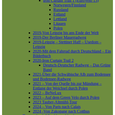
Iron Curtain Trail 1 (EuroVelo 13)
Norwegen/Finnland
Russland
Estland
Lettland
Litauen
Polen
2019-Von Leipzig bis ans Ende der Welt
2019-Der Berliner Mauerradweg
2019-Leipzig – Stettiner Haff – Usedom –
Leipzig
2020-Mit dem Fahrrad durch Deutschland – Ein
Bilderbuch
2020-Iron Curtain Trail 2
Deutsch-Deutscher Radweg – Das Grüne
Band
2021-Über die Schwäbische Alb zum Bodensee
und Bodensee-Radweg
2021 – Von der Quelle bis zur Mündung –
Entlang der Weichsel durch Polen
2022 – BeNeLux
2023 – Auf dem Green Velo durch Polen
2023 Tauber-Altmühl-Tour
2024 – Von Paris nach Calais
2024 -Von Zakopane nach Cottbus