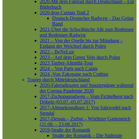
2020-Mit dem Fahrrad durch Deutschland – Ein
Bilderbuch
2020-Iron Curtain Trail 2
Deutsch-Deutscher Radweg – Das Grüne
Band
2021-Über die Schwäbische Alb zum Bodensee
und Bodensee-Radweg
2021 – Von der Quelle bis zur Mündung –
Entlang der Weichsel durch Polen
2022 – BeNeLux
2023 – Auf dem Green Velo durch Polen
2023 Tauber-Altmühl-Tour
2024 – Von Paris nach Calais
2024 -Von Zakopane nach Cottbus
Touren durch Mitteldeutschland
2020-Fahrradtouren und Spaziergänge während
der Corona-Pandemie 2020
2017-Zschopauradweg – Vom Fichtelberg nach
Döbeln (03.07.-05.07.2017)
2017-Altmarkrundkurs 1: Von Salzwedel nach
Stendal
2017-Dessau – Zerbst – Wörlitzer Gartenreich
(21.08. – 23.08.2017)
2019-Straße der Romanik
Straße der Romanik – Die Südroute