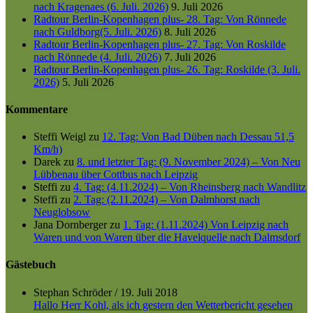
nach Kragenaes (6. Juli. 2026)
9. Juli 2026
Radtour Berlin-Kopenhagen plus- 28. Tag: Von Rönnede
nach Guldborg(5. Juli. 2026)
8. Juli 2026
Radtour Berlin-Kopenhagen plus- 27. Tag: Von Roskilde
nach Rönnede (4. Juli. 2026)
7. Juli 2026
Radtour Berlin-Kopenhagen plus- 26. Tag: Roskilde (3. Juli.
2026)
5. Juli 2026
Kommentare
Steffi Weigl
zu
12. Tag: Von Bad Düben nach Dessau 51,5
Km/h)
Darek
zu
8. und letzter Tag: (9. November 2024) – Von Neu
Lübbenau über Cottbus nach Leipzig
Steffi
zu
4. Tag: (4.11.2024) – Von Rheinsberg nach Wandlitz
Steffi
zu
2. Tag: (2.11.2024) – Von Dalmhorst nach
Neuglobsow
Jana Dornberger
zu
1. Tag: (1.11.2024) Von Leipzig nach
Waren und von Waren über die Havelquelle nach Dalmsdorf
Gästebuch
Stephan Schröder
/
19. Juli 2018
Hallo Herr Kohl, als ich gestern den Wetterbericht gesehen