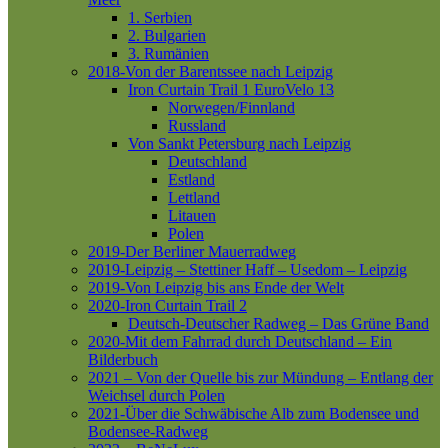
1. Serbien
2. Bulgarien
3. Rumänien
2018-Von der Barentssee nach Leipzig
Iron Curtain Trail 1
EuroVelo 13
Norwegen/Finnland
Russland
Von Sankt Petersburg nach Leipzig
Deutschland
Estland
Lettland
Litauen
Polen
2019-Der Berliner Mauerradweg
2019-Leipzig – Stettiner Haff – Usedom – Leipzig
2019-Von Leipzig bis ans Ende der Welt
2020-Iron Curtain Trail 2
Deutsch-Deutscher Radweg – Das Grüne Band
2020-Mit dem Fahrrad durch Deutschland – Ein
Bilderbuch
2021 – Von der Quelle bis zur Mündung – Entlang der
Weichsel durch Polen
2021-Über die Schwäbische Alb zum Bodensee und
Bodensee-Radweg