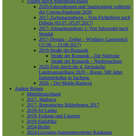
Touren durch Mitteldeutschland
2020-Fahrradtouren und Spaziergänge während
der Corona-Pandemie 2020
2017-Zschopauradweg – Vom Fichtelberg nach
Döbeln (03.07.-05.07.2017)
2017-Altmarkrundkurs 1: Von Salzwedel nach
Stendal
2017-Dessau – Zerbst – Wörlitzer Gartenreich
(21.08. – 23.08.2017)
2019-Straße der Romanik
Straße der Romanik – Die Südroute
Straße der Romanik – Niedersachsen
2020-Tour durch die 4. Sächsische
Landesausstellung 2020 – Boom. 500 Jahre
Industriekultur in Sachsen.
2026 – Der Mulde-Radweg
Andere Reisen
Mitteldeutschland
2017- Mallorca
2017- Bretonischer Bilderbogen 2017
2018-Sri Lanka
2018-Toskana und Ligurien
2019-Südafrika
2024-Berlin
2024-Georgien-Sagenumwobener Kaukasus