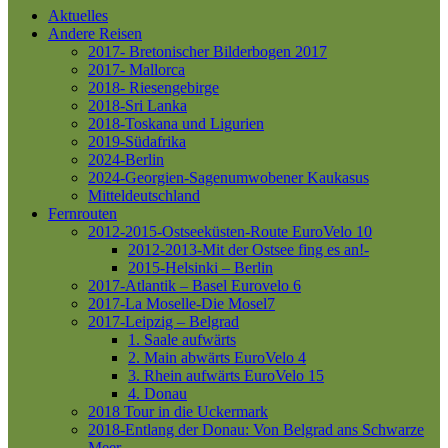
Aktuelles
Andere Reisen
2017- Bretonischer Bilderbogen 2017
2017- Mallorca
2018- Riesengebirge
2018-Sri Lanka
2018-Toskana und Ligurien
2019-Südafrika
2024-Berlin
2024-Georgien-Sagenumwobener Kaukasus
Mitteldeutschland
Fernrouten
2012-2015-Ostseeküsten-Route
EuroVelo 10
2012-2013-Mit der Ostsee fing es an!-
2015-Helsinki – Berlin
2017-Atlantik – Basel
Eurovelo 6
2017-La Moselle-Die Mosel7
2017-Leipzig – Belgrad
1. Saale aufwärts
2. Main abwärts
EuroVelo 4
3. Rhein aufwärts
EuroVelo 15
4. Donau
2018 Tour in die Uckermark
2018-Entlang der Donau: Von Belgrad ans Schwarze
Meer