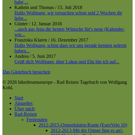
habe,...
Kathrin und Thomas
/
15. Juli 2018
Hallo Wolfgang, wir versuchen schon seid 2 Wochen dir
liebe...
Günter
/
12. Januar 2018
...auch aus Jena die besten Wünsche für's neue (Kalender-
wie...
Franziska Klaren
/
16. Dezember 2017
Hallo Wolfgang, schön dass wir uns gerade kennen gelernt
haben...
Andrea
/
5. Juni 2017
Grüß dich Wolfgang, über Lukas und Elis bin ich auf...
Das Gästebuch besuchen
© 2026 bikedreamseurope - Rad Reisen Tagebuch von Wolfgang
Kohl.
Close
Start
Menu
Aktuelles
Über mich
Rad-Reisen
Fernrouten
2012-2015-Ostseeküsten-Route (EuroVelo 10)
2012-2013-Mit der Ostsee fing es an!-