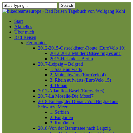
Skip
Search
to
Close
main
Search
content
Menu
Start
Aktuelles
Über mich
Rad-Reisen
Fernrouten
2012-2015-Ostseeküsten-Route (EuroVelo 10)
2012-2013-Mit der Ostsee fing es an!-
2015-Helsinki – Berlin
2017-Leipzig – Belgrad
1. Saale aufwärts
2. Main abwärts (EuroVelo 4)
3. Rhein aufwärts (EuroVelo 15)
4. Donau
2017-Atlantik – Basel (Eurovelo 6)
2017-La Moselle-Die Mosel7
2018-Entlang der Donau: Von Belgrad ans
Schwarze Meer
1. Serbien
2. Bulgarien
3. Rumänien
2018-Von der Barentssee nach Leipzig