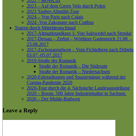
2022 – BeNeLux
2023 – Auf dem Green Velo durch Polen
2023 Tauber-Altmühl-Tour
2024 – Von Paris nach Calais
2024 -Von Zakopane nach Cottbus
Touren durch Mitteldeutschland
2017-Altmarkrundkurs 1: Von Salzwedel nach Stendal
2017-Dessau – Zerbst – Wörlitzer Gartenreich
21.08. –
23.08.2017
2017-Zschopauradweg – Vom Fichtelberg nach Döbeln
03.07.-05.07.2017
2019-Straße der Romanik
Straße der Romanik – Die Südroute
Straße der Romanik – Niedersachsen
2020-Fahrradtouren und Spaziergänge während der
Corona-Pandemie 2020
2020-Tour durch die 4. Sächsische Landesausstellung
2020 – Boom. 500 Jahre Industriekultur in Sachsen.
2026 – Der Mulde-Radweg
Leave a Reply