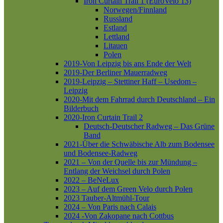
Iron Curtain Trail 1 (EuroVelo 13)
Norwegen/Finnland
Russland
Estland
Lettland
Litauen
Polen
2019-Von Leipzig bis ans Ende der Welt
2019-Der Berliner Mauerradweg
2019-Leipzig – Stettiner Haff – Usedom –
Leipzig
2020-Mit dem Fahrrad durch Deutschland – Ein
Bilderbuch
2020-Iron Curtain Trail 2
Deutsch-Deutscher Radweg – Das Grüne
Band
2021-Über die Schwäbische Alb zum Bodensee
und Bodensee-Radweg
2021 – Von der Quelle bis zur Mündung –
Entlang der Weichsel durch Polen
2022 – BeNeLux
2023 – Auf dem Green Velo durch Polen
2023 Tauber-Altmühl-Tour
2024 – Von Paris nach Calais
2024 -Von Zakopane nach Cottbus