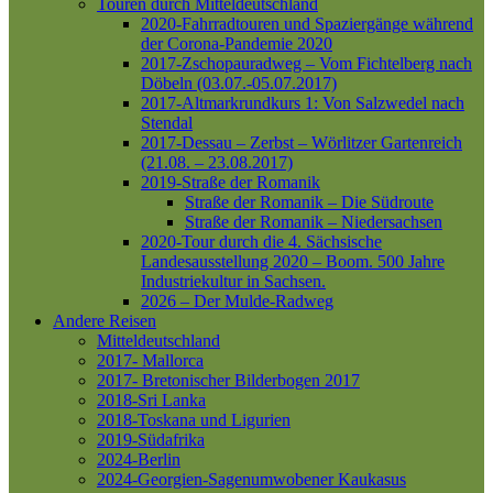
Touren durch Mitteldeutschland
2020-Fahrradtouren und Spaziergänge während
der Corona-Pandemie 2020
2017-Zschopauradweg – Vom Fichtelberg nach
Döbeln (03.07.-05.07.2017)
2017-Altmarkrundkurs 1: Von Salzwedel nach
Stendal
2017-Dessau – Zerbst – Wörlitzer Gartenreich
(21.08. – 23.08.2017)
2019-Straße der Romanik
Straße der Romanik – Die Südroute
Straße der Romanik – Niedersachsen
2020-Tour durch die 4. Sächsische
Landesausstellung 2020 – Boom. 500 Jahre
Industriekultur in Sachsen.
2026 – Der Mulde-Radweg
Andere Reisen
Mitteldeutschland
2017- Mallorca
2017- Bretonischer Bilderbogen 2017
2018-Sri Lanka
2018-Toskana und Ligurien
2019-Südafrika
2024-Berlin
2024-Georgien-Sagenumwobener Kaukasus