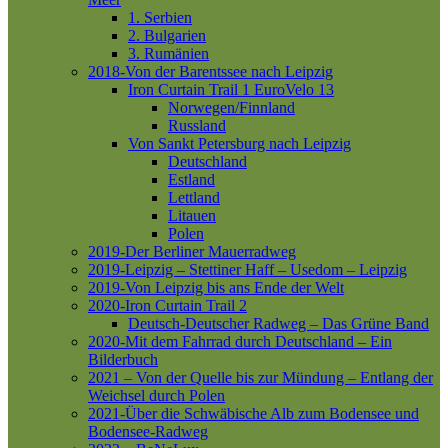
1. Serbien
2. Bulgarien
3. Rumänien
2018-Von der Barentssee nach Leipzig
Iron Curtain Trail 1
EuroVelo 13
Norwegen/Finnland
Russland
Von Sankt Petersburg nach Leipzig
Deutschland
Estland
Lettland
Litauen
Polen
2019-Der Berliner Mauerradweg
2019-Leipzig – Stettiner Haff – Usedom – Leipzig
2019-Von Leipzig bis ans Ende der Welt
2020-Iron Curtain Trail 2
Deutsch-Deutscher Radweg – Das Grüne Band
2020-Mit dem Fahrrad durch Deutschland – Ein
Bilderbuch
2021 – Von der Quelle bis zur Mündung – Entlang der
Weichsel durch Polen
2021-Über die Schwäbische Alb zum Bodensee und
Bodensee-Radweg