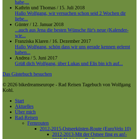
habe,...
Kathrin und Thomas
/
15. Juli 2018
Hallo Wolfgang, wir versuchen schon seid 2 Wochen dir
liebe...
Günter
/
12. Januar 2018
...auch aus Jena die besten Wünsche für's neue (Kalender-
wie...
Franziska Klaren
/
16. Dezember 2017
Hallo Wolfgang, schön dass wir uns gerade kennen gelernt
haben...
Andrea
/
5. Juni 2017
Grüß dich Wolfgang, über Lukas und Elis bin ich auf...
Das Gästebuch besuchen
© 2026 bikedreamseurope - Rad Reisen Tagebuch von Wolfgang
Kohl.
Close
Start
Menu
Aktuelles
Über mich
Rad-Reisen
Fernrouten
2012-2015-Ostseeküsten-Route (EuroVelo 10)
2012-2013-Mit der Ostsee fing es an!-