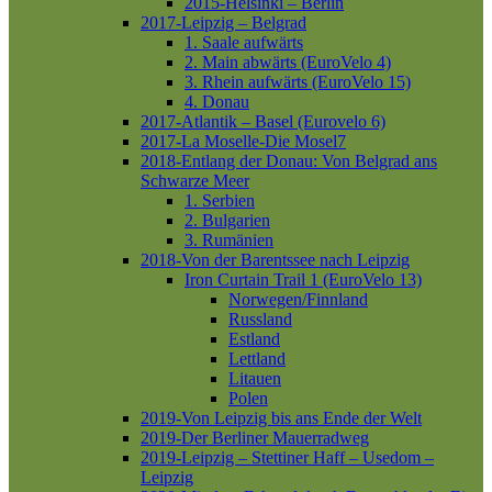
2015-Helsinki – Berlin
2017-Leipzig – Belgrad
1. Saale aufwärts
2. Main abwärts (EuroVelo 4)
3. Rhein aufwärts (EuroVelo 15)
4. Donau
2017-Atlantik – Basel (Eurovelo 6)
2017-La Moselle-Die Mosel7
2018-Entlang der Donau: Von Belgrad ans
Schwarze Meer
1. Serbien
2. Bulgarien
3. Rumänien
2018-Von der Barentssee nach Leipzig
Iron Curtain Trail 1 (EuroVelo 13)
Norwegen/Finnland
Russland
Estland
Lettland
Litauen
Polen
2019-Von Leipzig bis ans Ende der Welt
2019-Der Berliner Mauerradweg
2019-Leipzig – Stettiner Haff – Usedom –
Leipzig