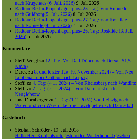
nach Kragenaes (6. Juli. 2026)
9. Juli 2026
Radtour Berlin-Kopenhagen plus- 28. Tag: Von Rönnede
nach Guldborg(5. Juli. 2026)
8. Juli 2026
Radtour Berlin-Kopenhagen plus- 27. Tag: Von Roskilde
nach Rönnede (4. Juli. 2026)
7. Juli 2026
Radtour Berlin-Kopenhagen plus- 26. Tag: Roskilde (3. Juli.
2026)
5. Juli 2026
Kommentare
Steffi Weigl
zu
12. Tag: Von Bad Düben nach Dessau 51,5
Km/h)
Darek
zu
8. und letzter Tag: (9. November 2024) – Von Neu
Lübbenau über Cottbus nach Leipzig
Steffi
zu
4. Tag: (4.11.2024) – Von Rheinsberg nach Wandlitz
Steffi
zu
2. Tag: (2.11.2024) – Von Dalmhorst nach
Neuglobsow
Jana Dornberger
zu
1. Tag: (1.11.2024) Von Leipzig nach
Waren und von Waren über die Havelquelle nach Dalmsdorf
Gästebuch
Stephan Schröder
/
19. Juli 2018
Hallo Herr Kohl, als ich gestern den Wetterbericht gesehen