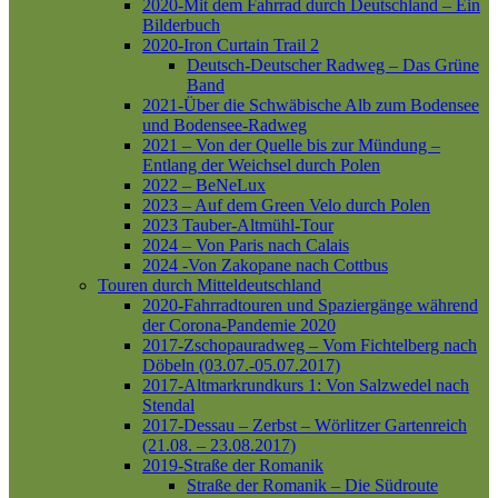
2020-Mit dem Fahrrad durch Deutschland – Ein
Bilderbuch
2020-Iron Curtain Trail 2
Deutsch-Deutscher Radweg – Das Grüne
Band
2021-Über die Schwäbische Alb zum Bodensee
und Bodensee-Radweg
2021 – Von der Quelle bis zur Mündung –
Entlang der Weichsel durch Polen
2022 – BeNeLux
2023 – Auf dem Green Velo durch Polen
2023 Tauber-Altmühl-Tour
2024 – Von Paris nach Calais
2024 -Von Zakopane nach Cottbus
Touren durch Mitteldeutschland
2020-Fahrradtouren und Spaziergänge während
der Corona-Pandemie 2020
2017-Zschopauradweg – Vom Fichtelberg nach
Döbeln (03.07.-05.07.2017)
2017-Altmarkrundkurs 1: Von Salzwedel nach
Stendal
2017-Dessau – Zerbst – Wörlitzer Gartenreich
(21.08. – 23.08.2017)
2019-Straße der Romanik
Straße der Romanik – Die Südroute