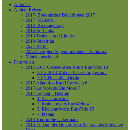
Aktuelles
Andere Reisen
2017- Bretonischer Bilderbogen 2017
2017- Mallorca
2018- Riesengebirge
2018-Sri Lanka
2018-Toskana und Ligurien
2019-Südafrika
2024-Berlin
2024-Georgien-Sagenumwobener Kaukasus
Mitteldeutschland
Fernrouten
2012-2015-Ostseeküsten-Route
EuroVelo 10
2012-2013-Mit der Ostsee fing es an!-
2015-Helsinki – Berlin
2017-Atlantik – Basel
Eurovelo 6
2017-La Moselle-Die Mosel7
2017-Leipzig – Belgrad
1. Saale aufwärts
2. Main abwärts
EuroVelo 4
3. Rhein aufwärts
EuroVelo 15
4. Donau
2018 Tour in die Uckermark
2018-Entlang der Donau: Von Belgrad ans Schwarze
Meer