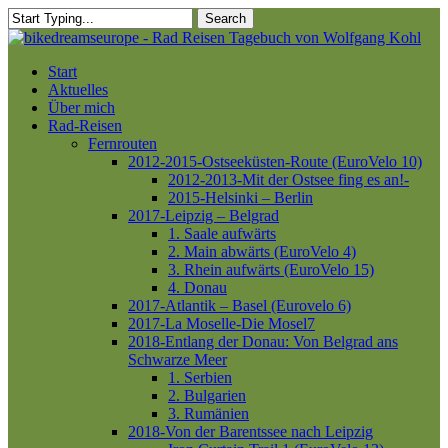
Skip
Search
to
Close
main
Search
content
Menu
Start
Aktuelles
Über mich
Rad-Reisen
Fernrouten
2012-2015-Ostseeküsten-Route (EuroVelo 10)
2012-2013-Mit der Ostsee fing es an!-
2015-Helsinki – Berlin
2017-Leipzig – Belgrad
1. Saale aufwärts
2. Main abwärts (EuroVelo 4)
3. Rhein aufwärts (EuroVelo 15)
4. Donau
2017-Atlantik – Basel (Eurovelo 6)
2017-La Moselle-Die Mosel7
2018-Entlang der Donau: Von Belgrad ans
Schwarze Meer
1. Serbien
2. Bulgarien
3. Rumänien
2018-Von der Barentssee nach Leipzig