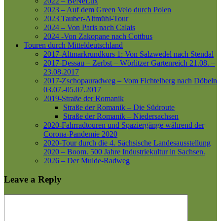
2022 – BeNeLux
2023 – Auf dem Green Velo durch Polen
2023 Tauber-Altmühl-Tour
2024 – Von Paris nach Calais
2024 -Von Zakopane nach Cottbus
Touren durch Mitteldeutschland
2017-Altmarkrundkurs 1: Von Salzwedel nach Stendal
2017-Dessau – Zerbst – Wörlitzer Gartenreich
21.08. –
23.08.2017
2017-Zschopauradweg – Vom Fichtelberg nach Döbeln
03.07.-05.07.2017
2019-Straße der Romanik
Straße der Romanik – Die Südroute
Straße der Romanik – Niedersachsen
2020-Fahrradtouren und Spaziergänge während der
Corona-Pandemie 2020
2020-Tour durch die 4. Sächsische Landesausstellung
2020 – Boom. 500 Jahre Industriekultur in Sachsen.
2026 – Der Mulde-Radweg
Leave a Reply