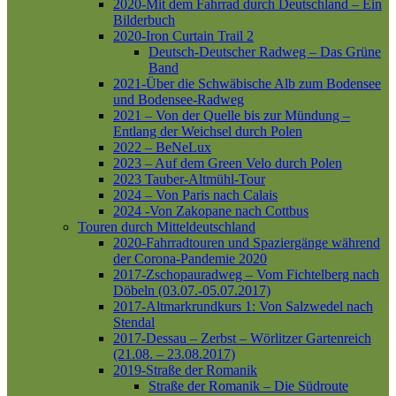
2020-Mit dem Fahrrad durch Deutschland – Ein
Bilderbuch
2020-Iron Curtain Trail 2
Deutsch-Deutscher Radweg – Das Grüne
Band
2021-Über die Schwäbische Alb zum Bodensee
und Bodensee-Radweg
2021 – Von der Quelle bis zur Mündung –
Entlang der Weichsel durch Polen
2022 – BeNeLux
2023 – Auf dem Green Velo durch Polen
2023 Tauber-Altmühl-Tour
2024 – Von Paris nach Calais
2024 -Von Zakopane nach Cottbus
Touren durch Mitteldeutschland
2020-Fahrradtouren und Spaziergänge während
der Corona-Pandemie 2020
2017-Zschopauradweg – Vom Fichtelberg nach
Döbeln (03.07.-05.07.2017)
2017-Altmarkrundkurs 1: Von Salzwedel nach
Stendal
2017-Dessau – Zerbst – Wörlitzer Gartenreich
(21.08. – 23.08.2017)
2019-Straße der Romanik
Straße der Romanik – Die Südroute