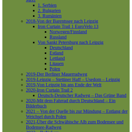
1. Serbien
2. Bulgarien
3. Rumänien
2018-Von der Barentssee nach Leipzig
Iron Curtain Trail 1
EuroVelo 13
Norwegen/Finnland
Russland
Von Sankt Petersburg nach Leipzig
Deutschland
Estland
Lettland
Litauen
Polen
2019-Der Berliner Mauerradweg
2019-Leipzig – Stettiner Haff – Usedom – Leipzig
2019-Von Leipzig bis ans Ende der Welt
2020-Iron Curtain Trail 2
Deutsch-Deutscher Radweg – Das Grüne Band
2020-Mit dem Fahrrad durch Deutschland – Ein
Bilderbuch
2021 – Von der Quelle bis zur Mündung – Entlang der
Weichsel durch Polen
2021-Über die Schwäbische Alb zum Bodensee und
Bodensee-Radweg