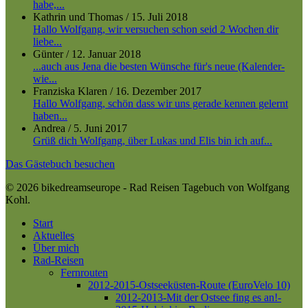
habe,...
Kathrin und Thomas
/
15. Juli 2018
Hallo Wolfgang, wir versuchen schon seid 2 Wochen dir
liebe...
Günter
/
12. Januar 2018
...auch aus Jena die besten Wünsche für's neue (Kalender-
wie...
Franziska Klaren
/
16. Dezember 2017
Hallo Wolfgang, schön dass wir uns gerade kennen gelernt
haben...
Andrea
/
5. Juni 2017
Grüß dich Wolfgang, über Lukas und Elis bin ich auf...
Das Gästebuch besuchen
© 2026 bikedreamseurope - Rad Reisen Tagebuch von Wolfgang
Kohl.
Close
Start
Menu
Aktuelles
Über mich
Rad-Reisen
Fernrouten
2012-2015-Ostseeküsten-Route (EuroVelo 10)
2012-2013-Mit der Ostsee fing es an!-