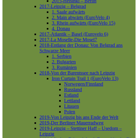
2015-Helsinki – Berlin
2017-Leipzig – Belgrad
1. Saale aufwärts
2. Main abwärts (EuroVelo 4)
3. Rhein aufwärts (EuroVelo 15)
4. Donau
2017-Atlantik – Basel (Eurovelo 6)
2017-La Moselle-Die Mosel7
2018-Entlang der Donau: Von Belgrad ans
Schwarze Meer
1. Serbien
2. Bulgarien
3. Rumänien
2018-Von der Barentssee nach Leipzig
Iron Curtain Trail 1 (EuroVelo 13)
Norwegen/Finnland
Russland
Estland
Lettland
Litauen
Polen
2019-Von Leipzig bis ans Ende der Welt
2019-Der Berliner Mauerradweg
2019-Leipzig – Stettiner Haff – Usedom –
Leipzig