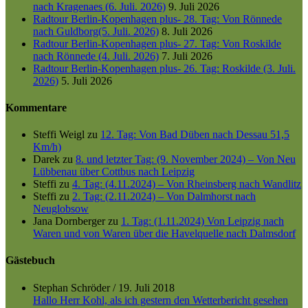
nach Kragenaes (6. Juli. 2026)
9. Juli 2026
Radtour Berlin-Kopenhagen plus- 28. Tag: Von Rönnede
nach Guldborg(5. Juli. 2026)
8. Juli 2026
Radtour Berlin-Kopenhagen plus- 27. Tag: Von Roskilde
nach Rönnede (4. Juli. 2026)
7. Juli 2026
Radtour Berlin-Kopenhagen plus- 26. Tag: Roskilde (3. Juli.
2026)
5. Juli 2026
Kommentare
Steffi Weigl
zu
12. Tag: Von Bad Düben nach Dessau 51,5
Km/h)
Darek
zu
8. und letzter Tag: (9. November 2024) – Von Neu
Lübbenau über Cottbus nach Leipzig
Steffi
zu
4. Tag: (4.11.2024) – Von Rheinsberg nach Wandlitz
Steffi
zu
2. Tag: (2.11.2024) – Von Dalmhorst nach
Neuglobsow
Jana Dornberger
zu
1. Tag: (1.11.2024) Von Leipzig nach
Waren und von Waren über die Havelquelle nach Dalmsdorf
Gästebuch
Stephan Schröder
/
19. Juli 2018
Hallo Herr Kohl, als ich gestern den Wetterbericht gesehen