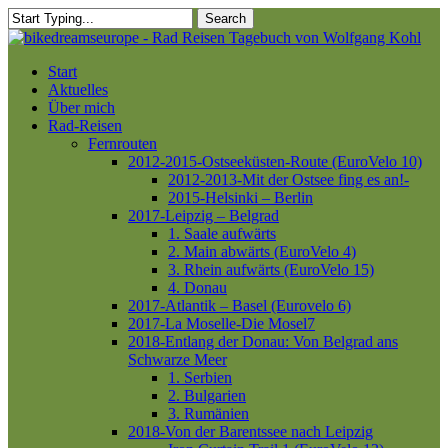
Skip
Search
to
Close
main
Search
content
Menu
Start
Aktuelles
Über mich
Rad-Reisen
Fernrouten
2012-2015-Ostseeküsten-Route (EuroVelo 10)
2012-2013-Mit der Ostsee fing es an!-
2015-Helsinki – Berlin
2017-Leipzig – Belgrad
1. Saale aufwärts
2. Main abwärts (EuroVelo 4)
3. Rhein aufwärts (EuroVelo 15)
4. Donau
2017-Atlantik – Basel (Eurovelo 6)
2017-La Moselle-Die Mosel7
2018-Entlang der Donau: Von Belgrad ans
Schwarze Meer
1. Serbien
2. Bulgarien
3. Rumänien
2018-Von der Barentssee nach Leipzig