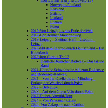
Iron Curtain Trail 1 (EuroVelo 13)
Norwegen/Finnland
Russland
Estland
Lettland
Litauen
Polen
2019-Von Leipzig bis ans Ende der Welt
2019-Der Berliner Mauerradweg
2019-Leipzig – Stettiner Haff – Usedom –
Leipzig
2020-Mit dem Fahrrad durch Deutschland – Ein
Bilderbuch
2020-Iron Curtain Trail 2
Deutsch-Deutscher Radweg – Das Grüne
Band
2021-Über die Schwäbische Alb zum Bodensee
und Bodensee-Radweg
2021 – Von der Quelle bis zur Mündung –
Entlang der Weichsel durch Polen
2022 – BeNeLux
2023 – Auf dem Green Velo durch Polen
2023 Tauber-Altmühl-Tour
2024 – Von Paris nach Calais
2024 -Von Zakopane nach Cottbus