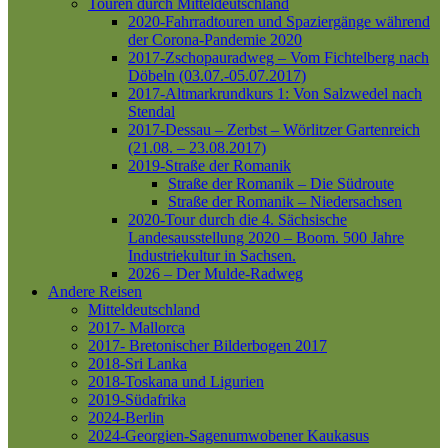
Touren durch Mitteldeutschland
2020-Fahrradtouren und Spaziergänge während
der Corona-Pandemie 2020
2017-Zschopauradweg – Vom Fichtelberg nach
Döbeln (03.07.-05.07.2017)
2017-Altmarkrundkurs 1: Von Salzwedel nach
Stendal
2017-Dessau – Zerbst – Wörlitzer Gartenreich
(21.08. – 23.08.2017)
2019-Straße der Romanik
Straße der Romanik – Die Südroute
Straße der Romanik – Niedersachsen
2020-Tour durch die 4. Sächsische
Landesausstellung 2020 – Boom. 500 Jahre
Industriekultur in Sachsen.
2026 – Der Mulde-Radweg
Andere Reisen
Mitteldeutschland
2017- Mallorca
2017- Bretonischer Bilderbogen 2017
2018-Sri Lanka
2018-Toskana und Ligurien
2019-Südafrika
2024-Berlin
2024-Georgien-Sagenumwobener Kaukasus