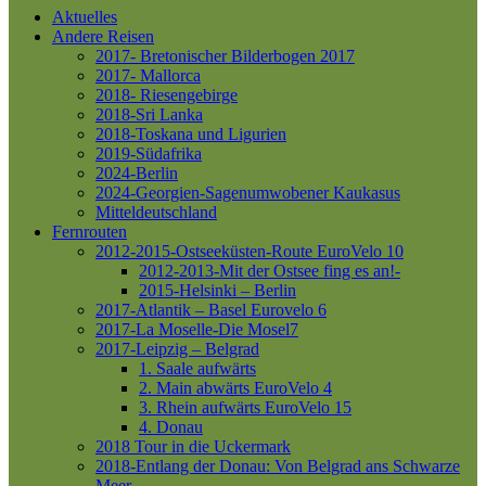
Aktuelles
Andere Reisen
2017- Bretonischer Bilderbogen 2017
2017- Mallorca
2018- Riesengebirge
2018-Sri Lanka
2018-Toskana und Ligurien
2019-Südafrika
2024-Berlin
2024-Georgien-Sagenumwobener Kaukasus
Mitteldeutschland
Fernrouten
2012-2015-Ostseeküsten-Route
EuroVelo 10
2012-2013-Mit der Ostsee fing es an!-
2015-Helsinki – Berlin
2017-Atlantik – Basel
Eurovelo 6
2017-La Moselle-Die Mosel7
2017-Leipzig – Belgrad
1. Saale aufwärts
2. Main abwärts
EuroVelo 4
3. Rhein aufwärts
EuroVelo 15
4. Donau
2018 Tour in die Uckermark
2018-Entlang der Donau: Von Belgrad ans Schwarze
Meer